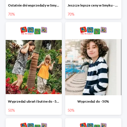
Ostatnie dni wyprzedaży w Smyku - ubrania i buty do -70%
Jeszcze lepsze ceny w Smyku - ubrania i buty do -70%
70%
70%
Wyprzedaż ubrań i butów do -50%
Wyprzedaż do -50%
50%
50%