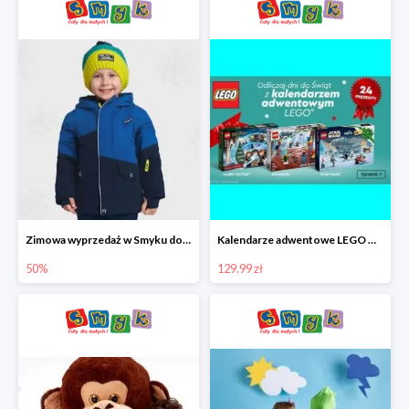
Zimowa wyprzedaż w Smyku do -50%
Kalendarze adwentowe LEGO w Smyku w super cenie
50%
129.99 zł