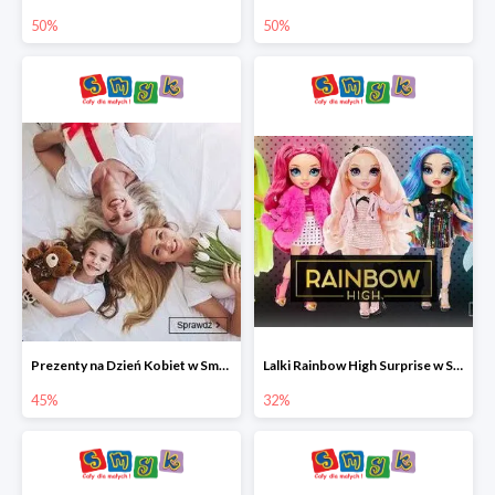
50%
50%
Prezenty na Dzień Kobiet w Smyku do -45%
Lalki Rainbow High Surprise w Smyku do -35%
45%
32%