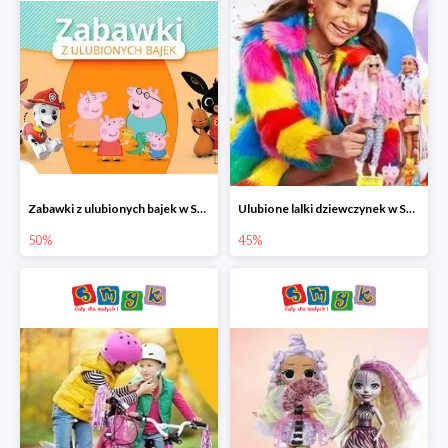
Zabawki z ulubionych bajek w Smyku do -50%
Ulubione lalki dziewczynek w Smyku do -45%
50%
45%