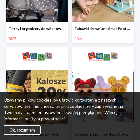
Torby i organizery do wózków w Smyku do -50%
Zabawki drewniane Small Foot do -45%
50%
45%
Używamy plików cookies, by ułatwić korzystanie z naszych
serwisów. Jeśli nie chcesz, by pliki cookies były zapisywane na
Twoim dysku, zmień ustawienia swojej przeglądarki. Więcej
informacji:
polityka prywatności
.
Ok, rozumiem
Kalosze w Smyku do -20%
Nowości L.O.L. Surprise w Smyku do -45%