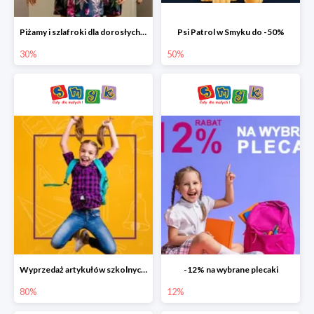
Piżamy i szlafroki dla dorosłych w Smyku do -30%
Psi Patrol w Smyku do -50%
30%
50%
Wyprzedaż artykułów szkolnych w Smyku do -80%
-12% na wybrane plecaki
80%
12%