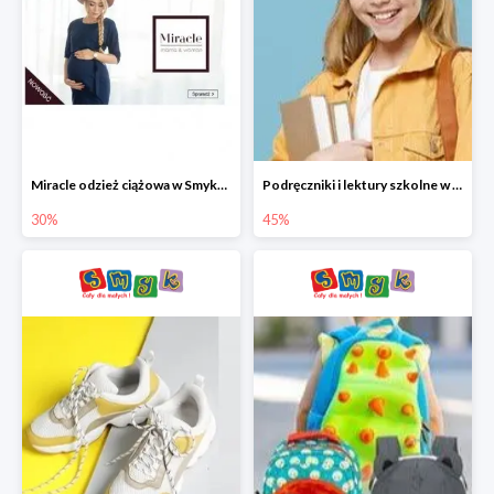
Miracle odzież ciążowa w Smyku co -30%
Podręczniki i lektury szkolne w Smyku do -45%
30%
45%