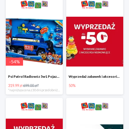
-
54
%
Psi Patrol Radiowóz 5w1 Pojazd ratunkowy z figurką Chase'a
Wyprzedaż zabawek i akcesoriów niemowlęcych w Smyku do -50%
319.99 zł
699.00 zł*
50%
*najniższa cena z 30 dni przed obniżką