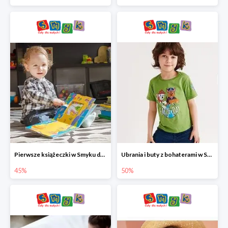
Pierwsze książeczki w Smyku do -45%
Ubrania i buty z bohaterami w Smyku do -50%
45%
50%