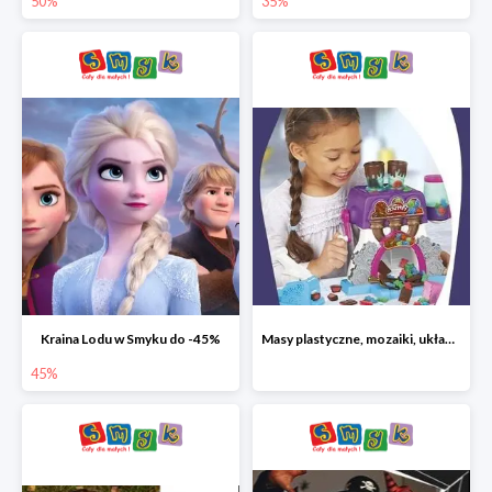
50%
35%
Kraina Lodu w Smyku do -45%
Masy plastyczne, mozaiki, układanki do -45%
45%