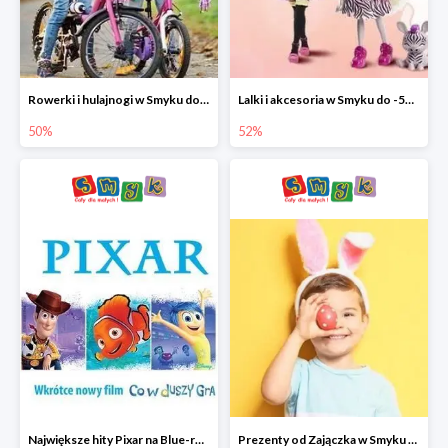
Rowerki i hulajnogi w Smyku do -50%
Lalki i akcesoria w Smyku do -52%
50%
52%
Największe hity Pixar na Blue-rey i DVD w Smyku - drugi film -50%
Prezenty od Zajączka w Smyku do -50%