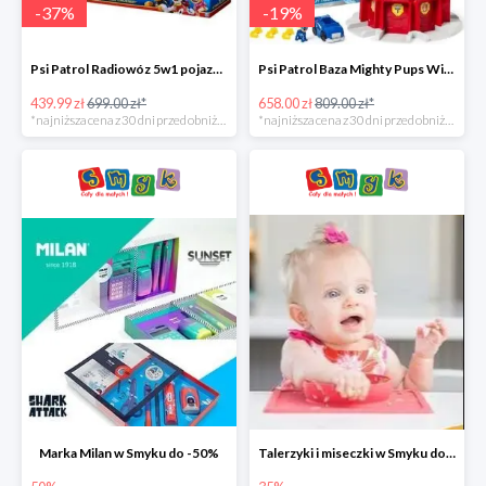
-
37
%
-
19
%
Psi Patrol Radiowóz 5w1 pojazd ratunkowy z figurką Chase'a -37%
Psi Patrol Baza Mighty Pups Wieża obserwacyjna+pojazd z figurką -19%
439.99 zł
699.00 zł*
658.00 zł
809.00 zł*
*najniższa cena z 30 dni przed obniżką
*najniższa cena z 30 dni przed obniżką
Marka Milan w Smyku do -50%
Talerzyki i miseczki w Smyku do -35%