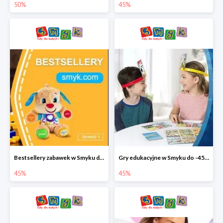
50%
45%
Bestsellery zabawek w Smyku do -45%
Gry edukacyjne w Smyku do -45%
45%
45%