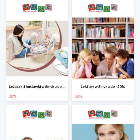
Leżaczki i huśtawki w Smyku do -30%
Lektury w Smyku do -50%
30%
50%