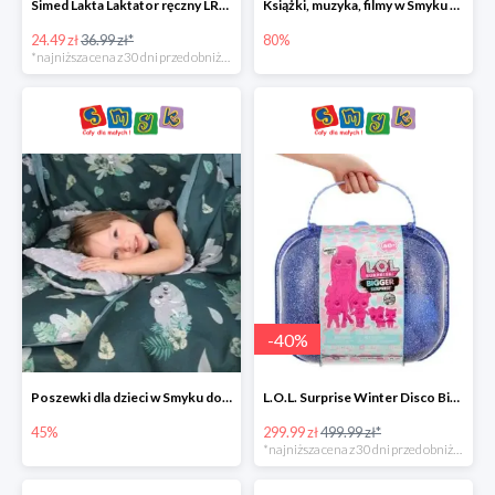
Simed Lakta Laktator ręczny LR-8 -34%
Książki, muzyka, filmy w Smyku do -80%
24.49 zł
36.99 zł*
80%
*najniższa cena z 30 dni przed obniżką
-
40
%
Poszewki dla dzieci w Smyku do -45%
L.O.L. Surprise Winter Disco Bigger Surprise Zestaw laleczek w walizce -40%
45%
299.99 zł
499.99 zł*
*najniższa cena z 30 dni przed obniżką