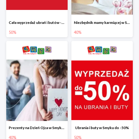
Cała wyprzedaż ubrań i butów -50%
Niezbędnik mamy karmiącej w Smyku do -40%
50%
40%
Prezenty na Dzień Ojca w Smyku do -40%
Ubrania i buty w Smyku do -50%
40%
50%