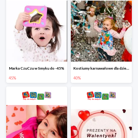
Marka CzuCzu w Smyku do -45%
Kostiumy karnawałowe dla dzieci w Smyku do -40%
45%
40%