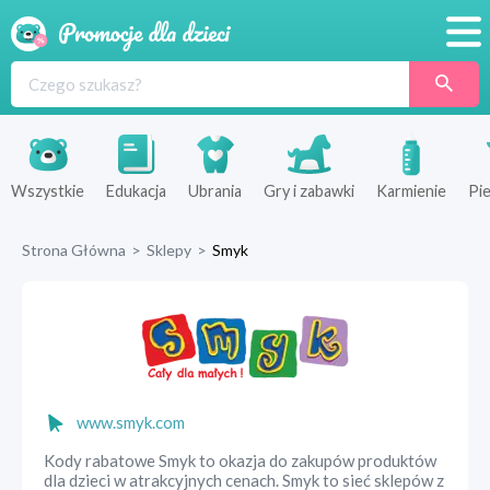
Promocje
Produkty
Sklepy
Wszystkie
Edukacja
Ubrania
Gry i zabawki
Karmienie
Pie
Blog
Strona Główna
>
Sklepy
>
Smyk
Wyprawka
www.smyk.com
Kody rabatowe Smyk to okazja do zakupów produktów
dla dzieci w atrakcyjnych cenach. Smyk to sieć sklepów z