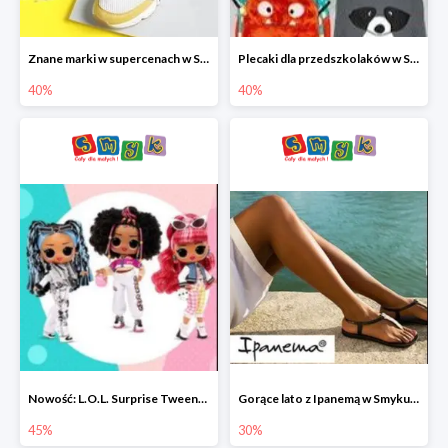
Znane marki w supercenach w Smyku - buty do -40%
Plecaki dla przedszkolaków w Smyku do -40%
40%
40%
Nowość: L.O.L. Surprise Tweens Doll w Smyku do -45%
Gorące lato z Ipanemą w Smyku do -30%
45%
30%