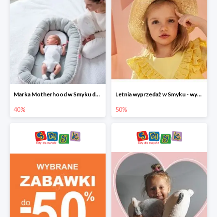
Marka Motherhood w Smyku do -40%
Letnia wyprzedaż w Smyku - wybrane ubrania i buty do -50%
40%
50%