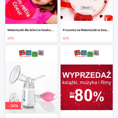
Walentynki dla dzieci w Smyku do -60%
Prezenty na Walentynki w Smyku do -60%
60%
60%
-
34
%