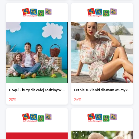
Coqui - buty dla całej rodziny w Smyku do -20%
Letnie sukienki dla mam w Smyku do -25%
20%
25%