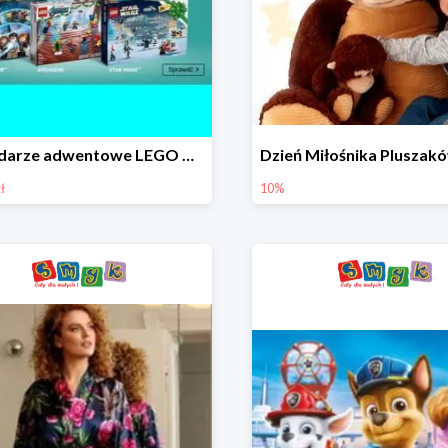
Kalendarze adwentowe LEGO w Smyku w super cenie
ł
10%