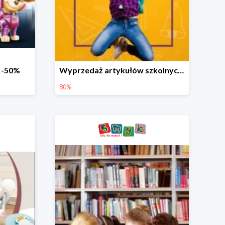
o -50%
Wyprzedaż artykułów szkolnych w Smyku do -80%
80%