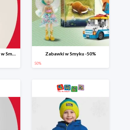
Ostatnie dni wyprzedaży w Smyku do -70%
Zabawki w Smyku -50%
50%