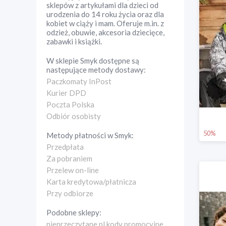
sklepów z artykułami dla dzieci od
urodzenia do 14 roku życia oraz dla
kobiet w ciąży i mam. Oferuje m.in. z
odzież, obuwie, akcesoria dziecięce,
zabawki i książki.
W sklepie
Smyk
dostępne są
następujące metody dostawy:
Paczkomaty InPost
Kurier DPD
Poczta Polska
Odbiór osobisty
50%
Metody płatności w
Smyk
:
Przedpłata
Za pobraniem
Przelew on-line
Karta kredytowa/płatnicza
Przy odbiorze
Podobne sklepy:
nieprzeczytane.pl kody promocyjne