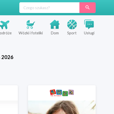
odróże
Wózki i foteliki
Dom
Sport
Usługi
ń
2026