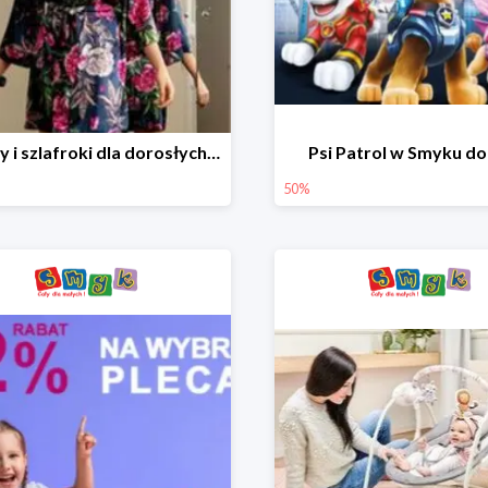
Piżamy i szlafroki dla dorosłych w Smyku do -30%
Psi Patrol w Smyku d
50%