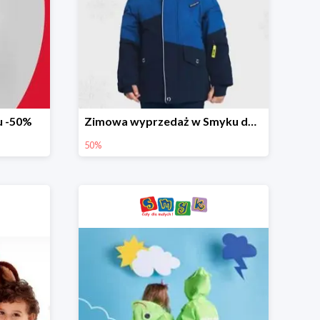
u -50%
Zimowa wyprzedaż w Smyku do -50%
50%