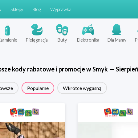
y
Sklepy
Blog
Wyprawka
armienie
Pielęgnacja
Buty
Elektronika
Dla Mamy
P
psze kody rabatowe i promocje w
Smyk
—
Sierpie
owsze
Popularne
Wkrótce wygasną