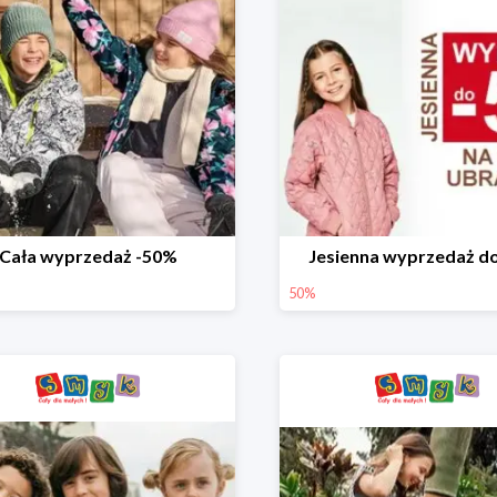
Cała wyprzedaż -50%
Jesienna wyprzedaż d
50%