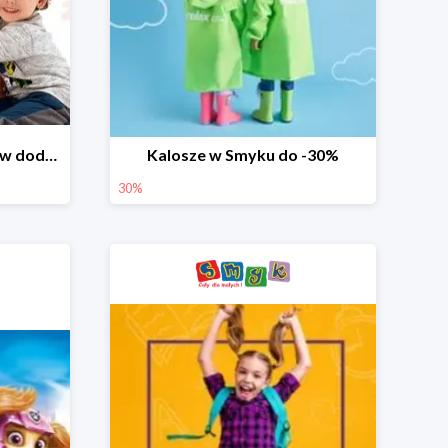
Dzień Miłośnika Pluszaków dodatkowy rabat -10%
Kalosze w Smyku do -30%
30%