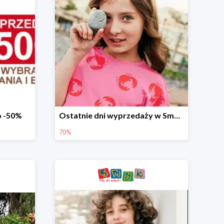
o -50%
Ostatnie dni wyprzedaży w Smyku - ubrania i buty do -70%
70%