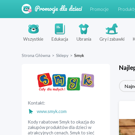
Promocje
Produkt
Wszystkie
Edukacja
Ubrania
Gry i zabawki
K
Strona Główna
>
Sklepy
>
Smyk
Najle
Najn
Kontakt:
www.smyk.com
Kody rabatowe Smyk to okazja do
zakupów produktów dla dzieci w
atrakcyjnych cenach. Smyk to sieć