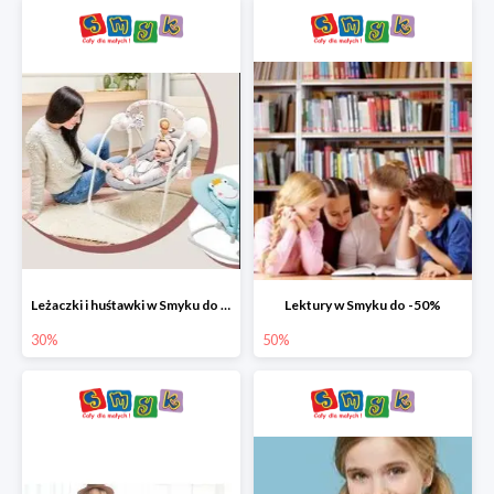
Leżaczki i huśtawki w Smyku do -30%
Lektury w Smyku do -50%
30%
50%