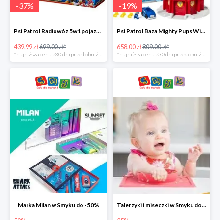
-
37
%
-
19
%
Psi Patrol Radiowóz 5w1 pojazd ratunkowy z figurką Chase'a -37%
Psi Patrol Baza Mighty Pups Wieża obserwacyjna+pojazd z figurką -19%
439.99 zł
699.00 zł*
658.00 zł
809.00 zł*
*najniższa cena z 30 dni przed obniżką
*najniższa cena z 30 dni przed obniżką
Marka Milan w Smyku do -50%
Talerzyki i miseczki w Smyku do -35%