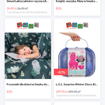
Simed Lakta Laktator ręczny LR-8 -34%
Książki, muzyka, filmy w Smyku do -80%
24.49 zł
36.99 zł*
80%
*najniższa cena z 30 dni przed obniżką
-
40
%
Poszewki dla dzieci w Smyku do -45%
L.O.L. Surprise Winter Disco Bigger Surprise Zestaw laleczek w walizce -40%
45%
299.99 zł
499.99 zł*
*najniższa cena z 30 dni przed obniżką