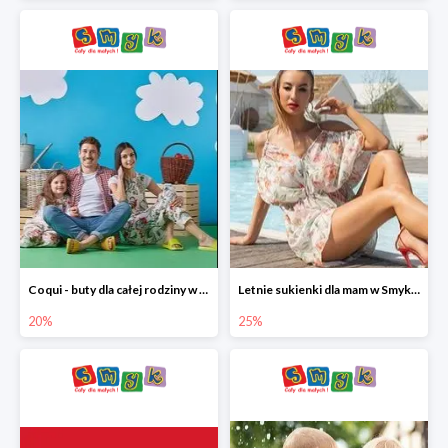
Coqui - buty dla całej rodziny w Smyku do -20%
Letnie sukienki dla mam w Smyku do -25%
20%
25%