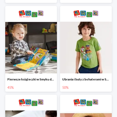
Pierwsze książeczki w Smyku do -45%
Ubrania i buty z bohaterami w Smyku do -50%
45%
50%