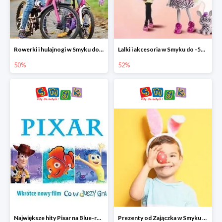
Rowerki i hulajnogi w Smyku do -50%
Lalki i akcesoria w Smyku do -52%
50%
52%
Największe hity Pixar na Blue-rey i DVD w Smyku - drugi film -50%
Prezenty od Zajączka w Smyku do -50%