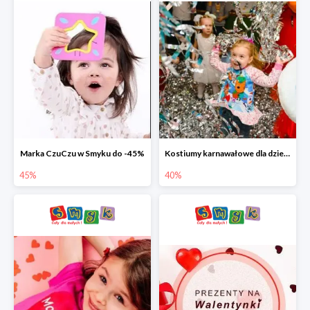
Marka CzuCzu w Smyku do -45%
Kostiumy karnawałowe dla dzieci w Smyku do -40%
45%
40%