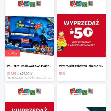
-
54
%
Psi Patrol Radiowóz 5w1 Pojazd ratunkowy z figurką Chase'a
Wyprzedaż zabawek i akcesoriów niemowlęcych w Smyku do -50%
319.99 zł
699.00 zł*
50%
*najniższa cena z 30 dni przed obniżką