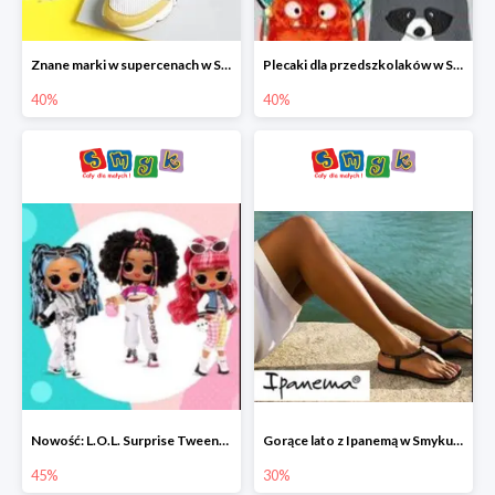
Znane marki w supercenach w Smyku - buty do -40%
Plecaki dla przedszkolaków w Smyku do -40%
40%
40%
Nowość: L.O.L. Surprise Tweens Doll w Smyku do -45%
Gorące lato z Ipanemą w Smyku do -30%
45%
30%