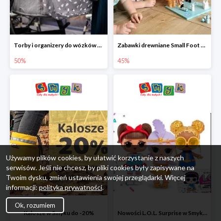
Torby i organizery do wózków w Smyku do -50%
Zabawki drewniane Small Foot do -45%
50%
45%
Używamy plików cookies, by ułatwić korzystanie z naszych
serwisów. Jeśli nie chcesz, by pliki cookies były zapisywane na
Twoim dysku, zmień ustawienia swojej przeglądarki. Więcej
informacji:
polityka prywatności
.
Ok, rozumiem
Kalosze w Smyku do -20%
Nowości L.O.L. Surprise w Smyku do -45%