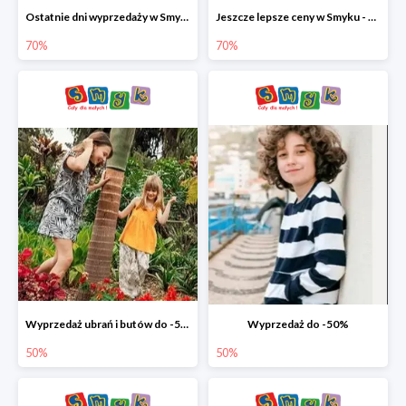
Ostatnie dni wyprzedaży w Smyku - ubrania i buty do -70%
Jeszcze lepsze ceny w Smyku - ubrania i buty do -70%
70%
70%
Wyprzedaż ubrań i butów do -50%
Wyprzedaż do -50%
50%
50%