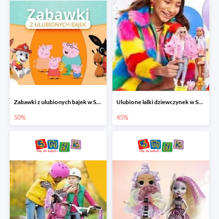
Zabawki z ulubionych bajek w Smyku do -50%
Ulubione lalki dziewczynek w Smyku do -45%
50%
45%