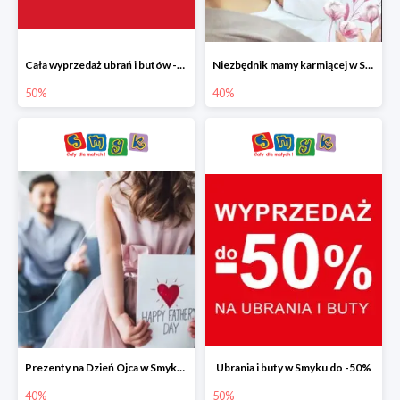
Cała wyprzedaż ubrań i butów -50%
Niezbędnik mamy karmiącej w Smyku do -40%
50%
40%
Prezenty na Dzień Ojca w Smyku do -40%
Ubrania i buty w Smyku do -50%
40%
50%