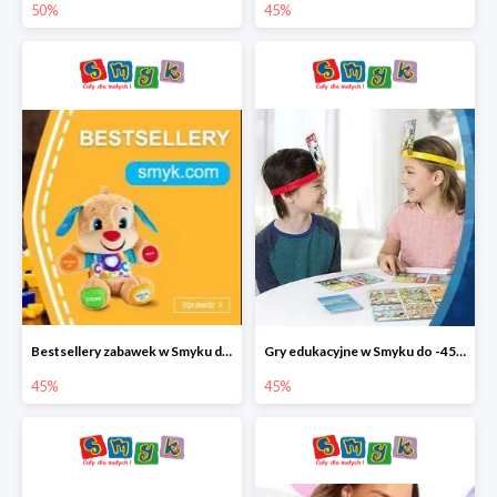
50%
45%
Bestsellery zabawek w Smyku do -45%
Gry edukacyjne w Smyku do -45%
45%
45%