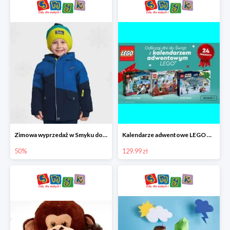
Zimowa wyprzedaż w Smyku do -50%
Kalendarze adwentowe LEGO w Smyku w super cenie
50%
129.99 zł