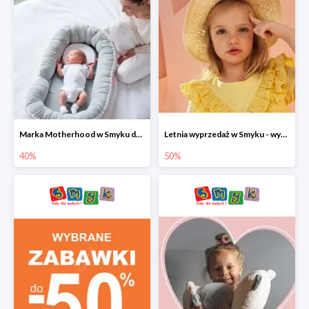
Marka Motherhood w Smyku do -40%
Letnia wyprzedaż w Smyku - wybrane ubrania i buty do -50%
40%
50%