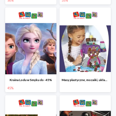
50%
35%
Kraina Lodu w Smyku do -45%
Masy plastyczne, mozaiki, układanki do -45%
45%