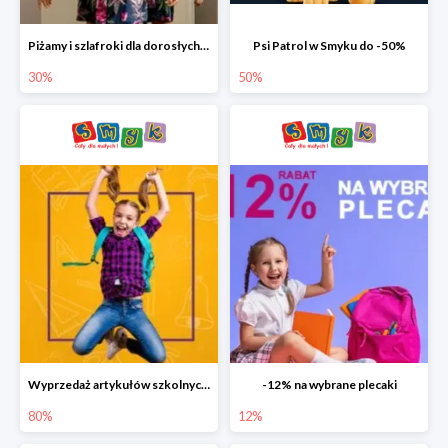
Piżamy i szlafroki dla dorosłych w Smyku do -30%
Psi Patrol w Smyku do -50%
30%
50%
Wyprzedaż artykułów szkolnych w Smyku do -80%
-12% na wybrane plecaki
80%
12%