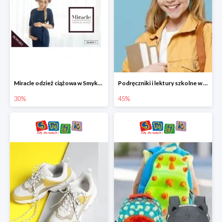
Miracle odzież ciążowa w Smyku co -30%
Podręczniki i lektury szkolne w Smyku do -45%
30%
45%