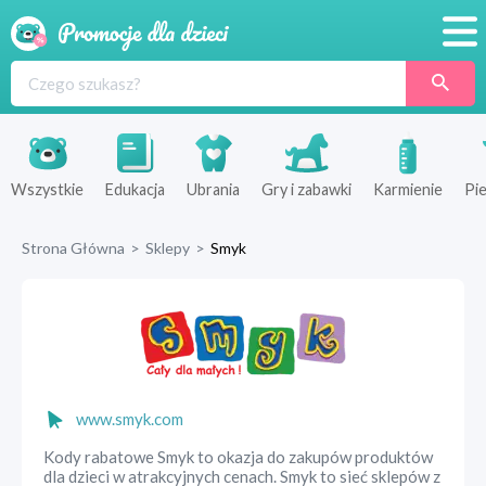
Promocje
Produkty
Sklepy
Wszystkie
Edukacja
Ubrania
Gry i zabawki
Karmienie
Pie
Blog
Strona Główna
>
Sklepy
>
Smyk
Wyprawka
www.smyk.com
Kody rabatowe Smyk to okazja do zakupów produktów
dla dzieci w atrakcyjnych cenach. Smyk to sieć sklepów z