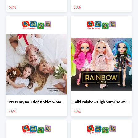
50%
50%
Prezenty na Dzień Kobiet w Smyku do -45%
Lalki Rainbow High Surprise w Smyku do -35%
45%
32%