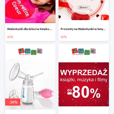
Walentynki dla dzieci w Smyku do -60%
Prezenty na Walentynki w Smyku do -60%
60%
60%
-
34
%