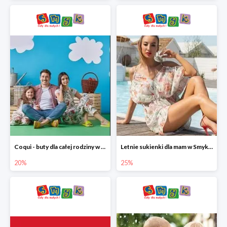
Coqui - buty dla całej rodziny w Smyku do -20%
Letnie sukienki dla mam w Smyku do -25%
20%
25%