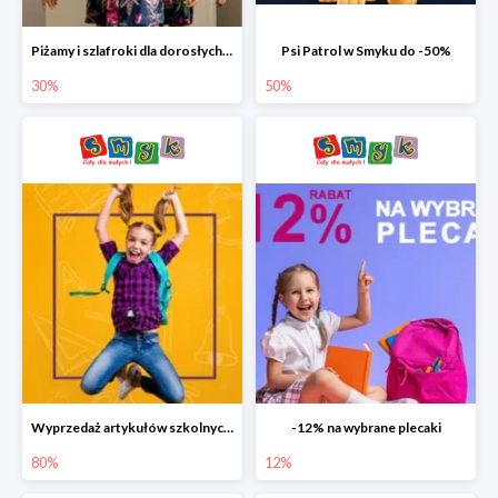
Piżamy i szlafroki dla dorosłych w Smyku do -30%
Psi Patrol w Smyku do -50%
30%
50%
Wyprzedaż artykułów szkolnych w Smyku do -80%
-12% na wybrane plecaki
80%
12%