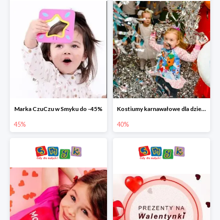
Marka CzuCzu w Smyku do -45%
Kostiumy karnawałowe dla dzieci w Smyku do -40%
45%
40%