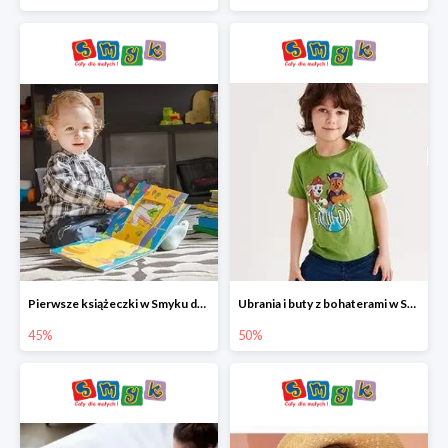
Pierwsze książeczki w Smyku do -45%
Ubrania i buty z bohaterami w Smyku do -50%
45%
50%