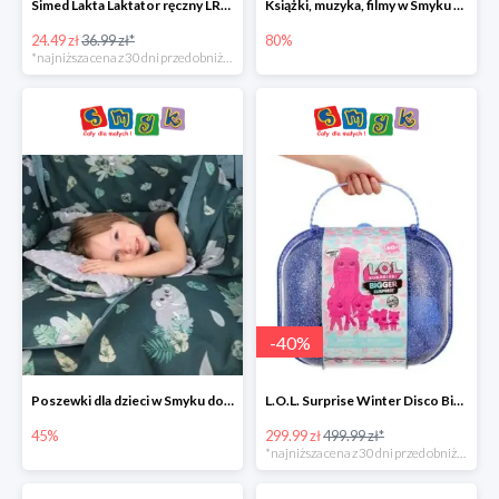
Simed Lakta Laktator ręczny LR-8 -34%
Książki, muzyka, filmy w Smyku do -80%
24.49 zł
36.99 zł*
80%
*najniższa cena z 30 dni przed obniżką
-
40
%
Poszewki dla dzieci w Smyku do -45%
L.O.L. Surprise Winter Disco Bigger Surprise Zestaw laleczek w walizce -40%
45%
299.99 zł
499.99 zł*
*najniższa cena z 30 dni przed obniżką