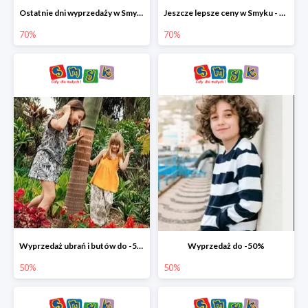
Ostatnie dni wyprzedaży w Smyku - ubrania i buty do -70%
Jeszcze lepsze ceny w Smyku - ubrania i buty do -70%
70%
70%
Wyprzedaż ubrań i butów do -50%
Wyprzedaż do -50%
50%
50%