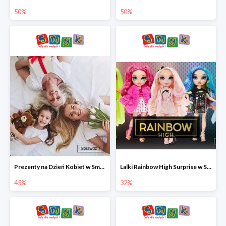
50%
50%
Prezenty na Dzień Kobiet w Smyku do -45%
Lalki Rainbow High Surprise w Smyku do -35%
45%
32%