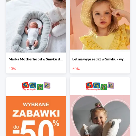
Marka Motherhood w Smyku do -40%
Letnia wyprzedaż w Smyku - wybrane ubrania i buty do -50%
40%
50%