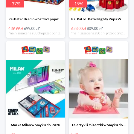
-
37
%
-
19
%
Psi Patrol Radiowóz 5w1 pojazd ratunkowy z figurką Chase'a -37%
Psi Patrol Baza Mighty Pups Wieża obserwacyjna+pojazd z figurką -19%
439.99 zł
699.00 zł*
658.00 zł
809.00 zł*
*najniższa cena z 30 dni przed obniżką
*najniższa cena z 30 dni przed obniżką
Marka Milan w Smyku do -50%
Talerzyki i miseczki w Smyku do -35%