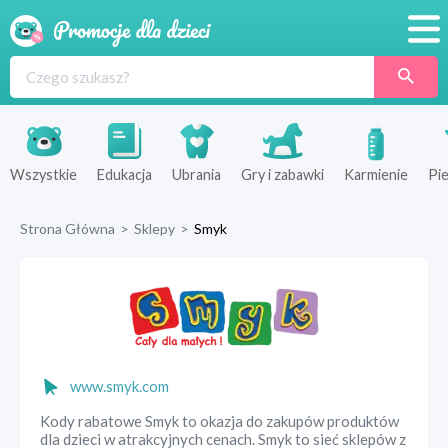
Promocje
Produkty
Sklepy
Wszystkie
Edukacja
Ubrania
Gry i zabawki
Karmienie
Pie
Blog
Strona Główna
>
Sklepy
>
Smyk
Wyprawka
www.smyk.com
Kody rabatowe Smyk to okazja do zakupów produktów
dla dzieci w atrakcyjnych cenach. Smyk to sieć sklepów z