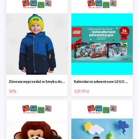
Zimowa wyprzedaż w Smyku do -50%
Kalendarze adwentowe LEGO w Smyku w super cenie
50%
129.99 zł