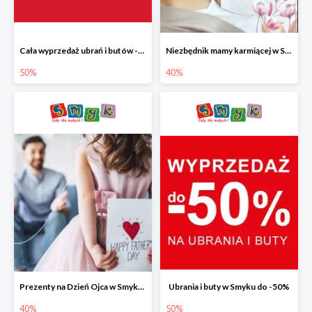
Cała wyprzedaż ubrań i butów -50%
Niezbędnik mamy karmiącej w Smyku do -40%
50%
40%
Prezenty na Dzień Ojca w Smyku do -40%
Ubrania i buty w Smyku do -50%
40%
50%