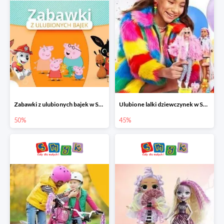
Zabawki z ulubionych bajek w Smyku do -50%
Ulubione lalki dziewczynek w Smyku do -45%
50%
45%