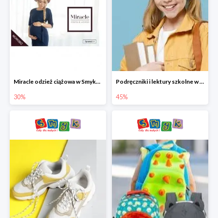
Miracle odzież ciążowa w Smyku co -30%
Podręczniki i lektury szkolne w Smyku do -45%
30%
45%