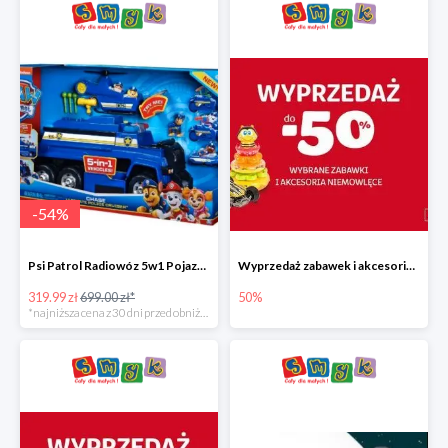
-
54
%
Psi Patrol Radiowóz 5w1 Pojazd ratunkowy z figurką Chase'a
Wyprzedaż zabawek i akcesoriów niemowlęcych w Smyku do -50%
319.99 zł
699.00 zł*
50%
*najniższa cena z 30 dni przed obniżką