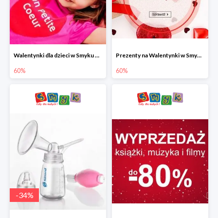
Walentynki dla dzieci w Smyku do -60%
Prezenty na Walentynki w Smyku do -60%
60%
60%
-
34
%