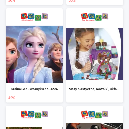
50%
35%
Kraina Lodu w Smyku do -45%
Masy plastyczne, mozaiki, układanki do -45%
45%