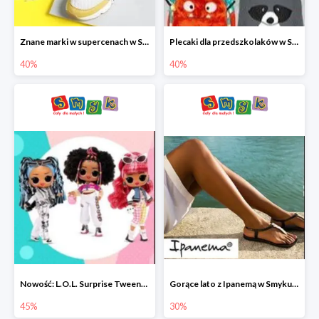
Znane marki w supercenach w Smyku - buty do -40%
Plecaki dla przedszkolaków w Smyku do -40%
40%
40%
Nowość: L.O.L. Surprise Tweens Doll w Smyku do -45%
Gorące lato z Ipanemą w Smyku do -30%
45%
30%