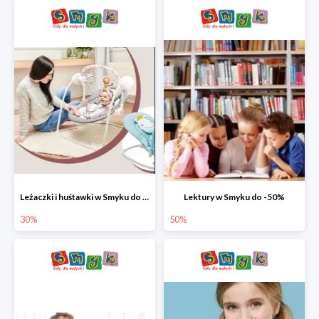
Leżaczki i huśtawki w Smyku do -30%
Lektury w Smyku do -50%
30%
50%