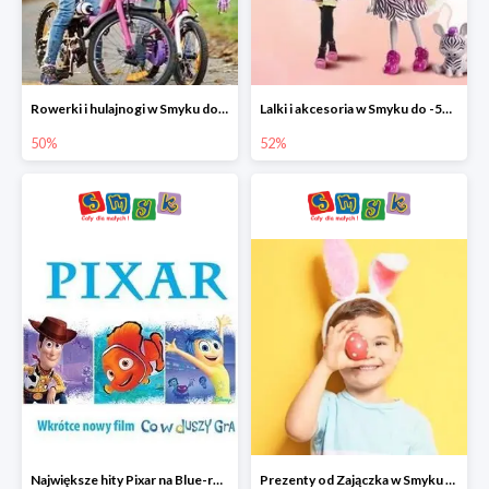
Rowerki i hulajnogi w Smyku do -50%
Lalki i akcesoria w Smyku do -52%
50%
52%
Największe hity Pixar na Blue-rey i DVD w Smyku - drugi film -50%
Prezenty od Zajączka w Smyku do -50%