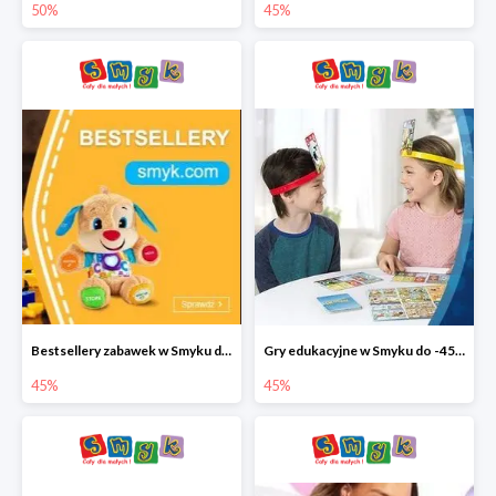
50%
45%
Bestsellery zabawek w Smyku do -45%
Gry edukacyjne w Smyku do -45%
45%
45%