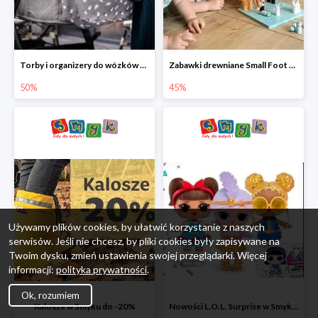
Torby i organizery do wózków w Smyku do -50%
Zabawki drewniane Small Foot do -45%
50%
45%
Używamy plików cookies, by ułatwić korzystanie z naszych
serwisów. Jeśli nie chcesz, by pliki cookies były zapisywane na
Twoim dysku, zmień ustawienia swojej przeglądarki. Więcej
informacji:
polityka prywatności
.
Ok, rozumiem
Kalosze w Smyku do -20%
Nowości L.O.L. Surprise w Smyku do -45%