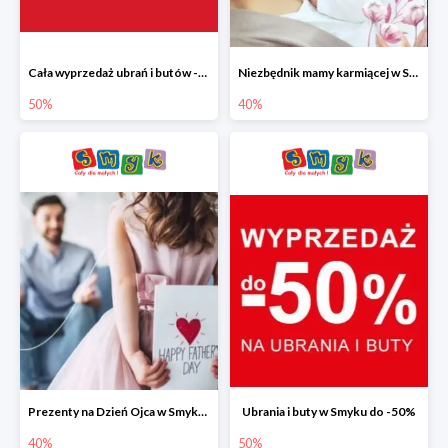
Cała wyprzedaż ubrań i butów -50%
Niezbędnik mamy karmiącej w Smyku do -40%
50%
40%
Prezenty na Dzień Ojca w Smyku do -40%
Ubrania i buty w Smyku do -50%
40%
50%