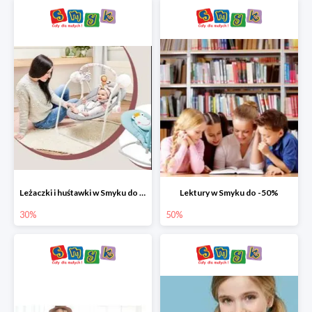
Leżaczki i huśtawki w Smyku do -30%
Lektury w Smyku do -50%
30%
50%