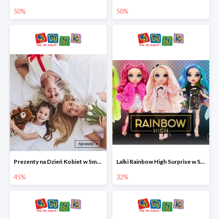
50%
50%
Prezenty na Dzień Kobiet w Smyku do -45%
Lalki Rainbow High Surprise w Smyku do -35%
45%
32%