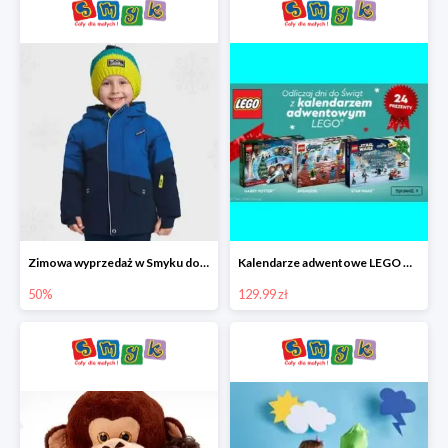
Zimowa wyprzedaż w Smyku do -50%
Kalendarze adwentowe LEGO w Smyku w super cenie
50%
129.99 zł