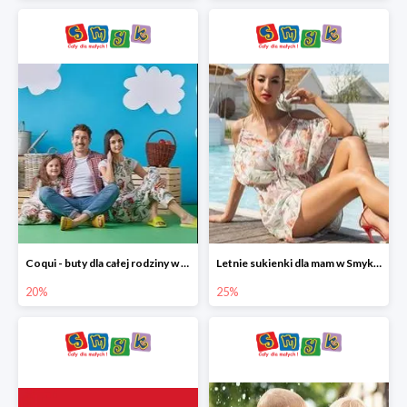
Coqui - buty dla całej rodziny w Smyku do -20%
Letnie sukienki dla mam w Smyku do -25%
20%
25%