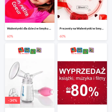
Walentynki dla dzieci w Smyku do -60%
Prezenty na Walentynki w Smyku do -60%
60%
60%
-
34
%