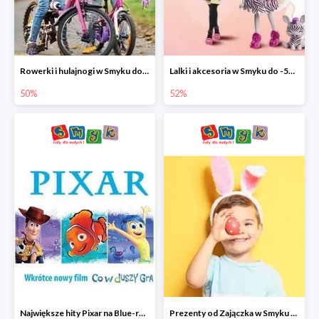
Rowerki i hulajnogi w Smyku do -50%
Lalki i akcesoria w Smyku do -52%
50%
52%
Największe hity Pixar na Blue-rey i DVD w Smyku - drugi film -50%
Prezenty od Zajączka w Smyku do -50%