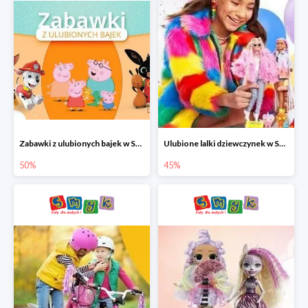
Zabawki z ulubionych bajek w Smyku do -50%
Ulubione lalki dziewczynek w Smyku do -45%
50%
45%