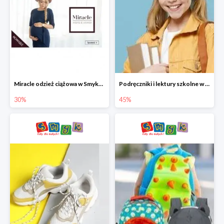
Miracle odzież ciążowa w Smyku co -30%
Podręczniki i lektury szkolne w Smyku do -45%
30%
45%