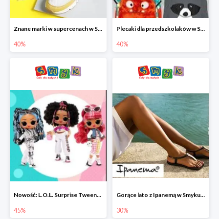
Znane marki w supercenach w Smyku - buty do -40%
Plecaki dla przedszkolaków w Smyku do -40%
40%
40%
Nowość: L.O.L. Surprise Tweens Doll w Smyku do -45%
Gorące lato z Ipanemą w Smyku do -30%
45%
30%