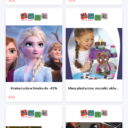
50%
35%
Kraina Lodu w Smyku do -45%
Masy plastyczne, mozaiki, układanki do -45%
45%