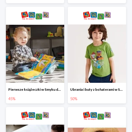
Pierwsze książeczki w Smyku do -45%
Ubrania i buty z bohaterami w Smyku do -50%
45%
50%