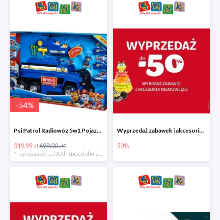
-
54
%
Psi Patrol Radiowóz 5w1 Pojazd ratunkowy z figurką Chase'a
Wyprzedaż zabawek i akcesoriów niemowlęcych w Smyku do -50%
319.99 zł
699.00 zł*
50%
*najniższa cena z 30 dni przed obniżką