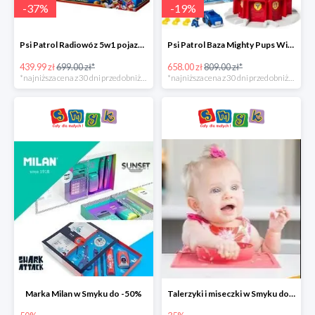
-
37
%
-
19
%
Psi Patrol Radiowóz 5w1 pojazd ratunkowy z figurką Chase'a -37%
Psi Patrol Baza Mighty Pups Wieża obserwacyjna+pojazd z figurką -19%
439.99 zł
699.00 zł*
658.00 zł
809.00 zł*
*najniższa cena z 30 dni przed obniżką
*najniższa cena z 30 dni przed obniżką
Marka Milan w Smyku do -50%
Talerzyki i miseczki w Smyku do -35%