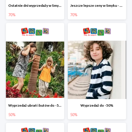
Ostatnie dni wyprzedaży w Smyku - ubrania i buty do -70%
Jeszcze lepsze ceny w Smyku - ubrania i buty do -70%
70%
70%
Wyprzedaż ubrań i butów do -50%
Wyprzedaż do -50%
50%
50%