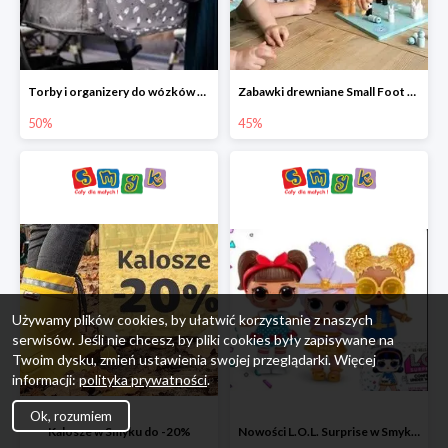
Torby i organizery do wózków w Smyku do -50%
Zabawki drewniane Small Foot do -45%
50%
45%
Używamy plików cookies, by ułatwić korzystanie z naszych
serwisów. Jeśli nie chcesz, by pliki cookies były zapisywane na
Twoim dysku, zmień ustawienia swojej przeglądarki. Więcej
informacji:
polityka prywatności
.
Ok, rozumiem
Kalosze w Smyku do -20%
Nowości L.O.L. Surprise w Smyku do -45%