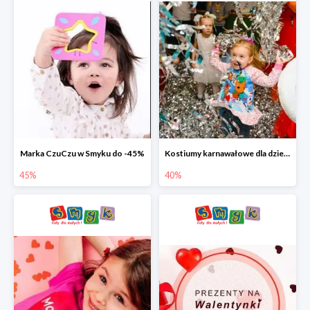
Marka CzuCzu w Smyku do -45%
Kostiumy karnawałowe dla dzieci w Smyku do -40%
45%
40%