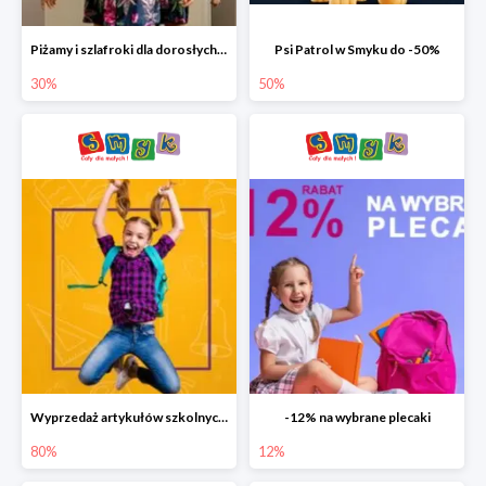
Piżamy i szlafroki dla dorosłych w Smyku do -30%
Psi Patrol w Smyku do -50%
30%
50%
Wyprzedaż artykułów szkolnych w Smyku do -80%
-12% na wybrane plecaki
80%
12%