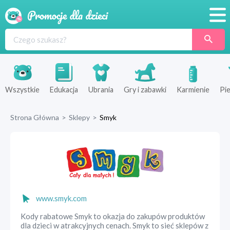
Promocje
Produkty
Sklepy
Wszystkie
Edukacja
Ubrania
Gry i zabawki
Karmienie
Pie
Blog
Strona Główna
>
Sklepy
>
Smyk
Wyprawka
www.smyk.com
Kody rabatowe Smyk to okazja do zakupów produktów
dla dzieci w atrakcyjnych cenach. Smyk to sieć sklepów z