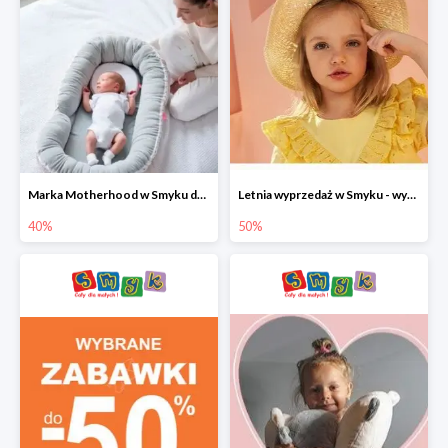
Marka Motherhood w Smyku do -40%
Letnia wyprzedaż w Smyku - wybrane ubrania i buty do -50%
40%
50%