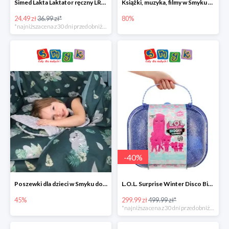
Simed Lakta Laktator ręczny LR-8 -34%
Książki, muzyka, filmy w Smyku do -80%
24.49 zł
36.99 zł*
80%
*najniższa cena z 30 dni przed obniżką
-
40
%
Poszewki dla dzieci w Smyku do -45%
L.O.L. Surprise Winter Disco Bigger Surprise Zestaw laleczek w walizce -40%
45%
299.99 zł
499.99 zł*
*najniższa cena z 30 dni przed obniżką