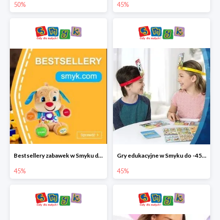
50%
45%
Bestsellery zabawek w Smyku do -45%
Gry edukacyjne w Smyku do -45%
45%
45%