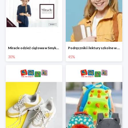
Miracle odzież ciążowa w Smyku co -30%
Podręczniki i lektury szkolne w Smyku do -45%
30%
45%