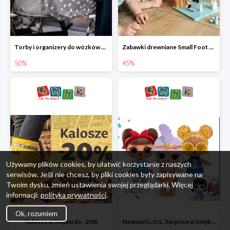
Torby i organizery do wózków w Smyku do -50%
Zabawki drewniane Small Foot do -45%
50%
45%
Używamy plików cookies, by ułatwić korzystanie z naszych
serwisów. Jeśli nie chcesz, by pliki cookies były zapisywane na
Twoim dysku, zmień ustawienia swojej przeglądarki. Więcej
informacji:
polityka prywatności
.
Ok, rozumiem
Kalosze w Smyku do -20%
Nowości L.O.L. Surprise w Smyku do -45%