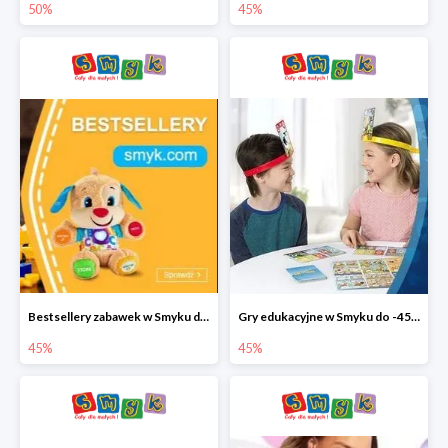
50%
45%
Bestsellery zabawek w Smyku do -45%
Gry edukacyjne w Smyku do -45%
45%
45%