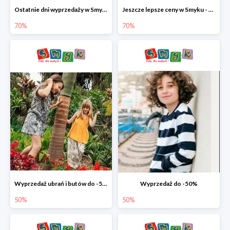
Ostatnie dni wyprzedaży w Smyku - ubrania i buty do -70%
Jeszcze lepsze ceny w Smyku - ubrania i buty do -70%
70%
70%
Wyprzedaż ubrań i butów do -50%
Wyprzedaż do -50%
50%
50%