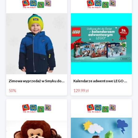
Zimowa wyprzedaż w Smyku do -50%
Kalendarze adwentowe LEGO w Smyku w super cenie
50%
129.99 zł