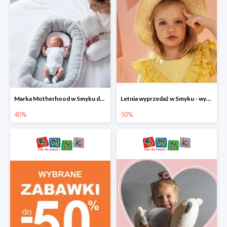
Marka Motherhood w Smyku do -40%
Letnia wyprzedaż w Smyku - wybrane ubrania i buty do -50%
40%
50%