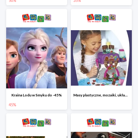
50%
35%
Kraina Lodu w Smyku do -45%
Masy plastyczne, mozaiki, układanki do -45%
45%