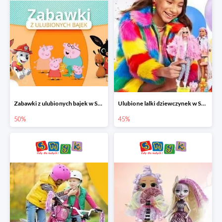
Zabawki z ulubionych bajek w Smyku do -50%
Ulubione lalki dziewczynek w Smyku do -45%
50%
45%