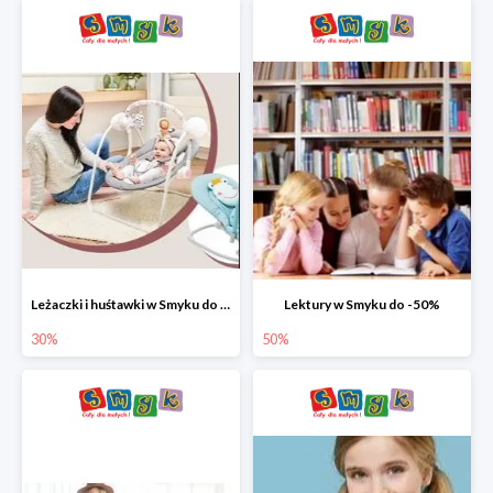
Leżaczki i huśtawki w Smyku do -30%
Lektury w Smyku do -50%
30%
50%