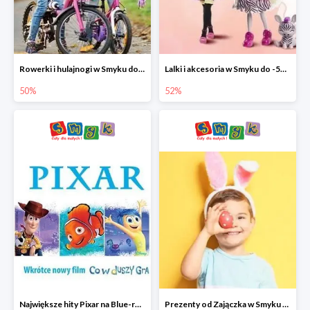
Rowerki i hulajnogi w Smyku do -50%
Lalki i akcesoria w Smyku do -52%
50%
52%
Największe hity Pixar na Blue-rey i DVD w Smyku - drugi film -50%
Prezenty od Zajączka w Smyku do -50%