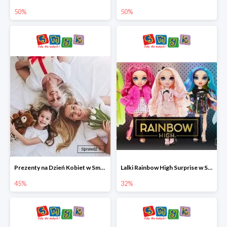
50%
50%
Prezenty na Dzień Kobiet w Smyku do -45%
Lalki Rainbow High Surprise w Smyku do -35%
45%
32%