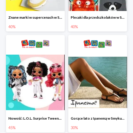
Znane marki w supercenach w Smyku - buty do -40%
Plecaki dla przedszkolaków w Smyku do -40%
40%
40%
Nowość: L.O.L. Surprise Tweens Doll w Smyku do -45%
Gorące lato z Ipanemą w Smyku do -30%
45%
30%