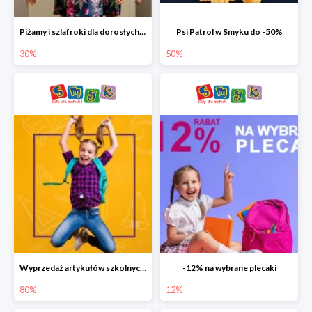
Piżamy i szlafroki dla dorosłych w Smyku do -30%
Psi Patrol w Smyku do -50%
30%
50%
Wyprzedaż artykułów szkolnych w Smyku do -80%
-12% na wybrane plecaki
80%
12%