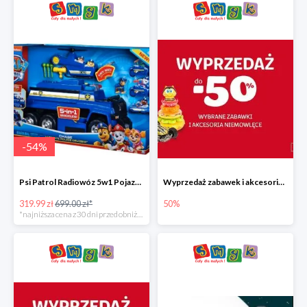
-
54
%
Psi Patrol Radiowóz 5w1 Pojazd ratunkowy z figurką Chase'a
Wyprzedaż zabawek i akcesoriów niemowlęcych w Smyku do -50%
319.99 zł
699.00 zł*
50%
*najniższa cena z 30 dni przed obniżką