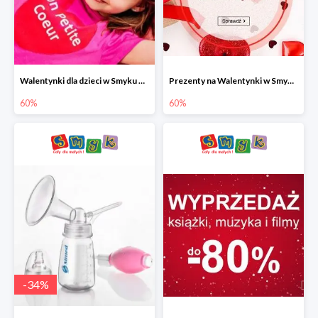
Walentynki dla dzieci w Smyku do -60%
Prezenty na Walentynki w Smyku do -60%
60%
60%
-
34
%