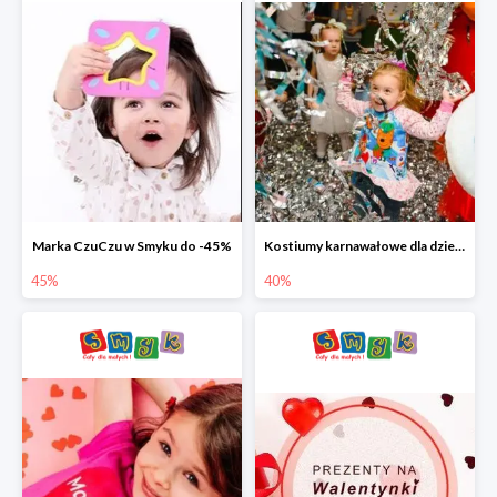
Marka CzuCzu w Smyku do -45%
Kostiumy karnawałowe dla dzieci w Smyku do -40%
45%
40%