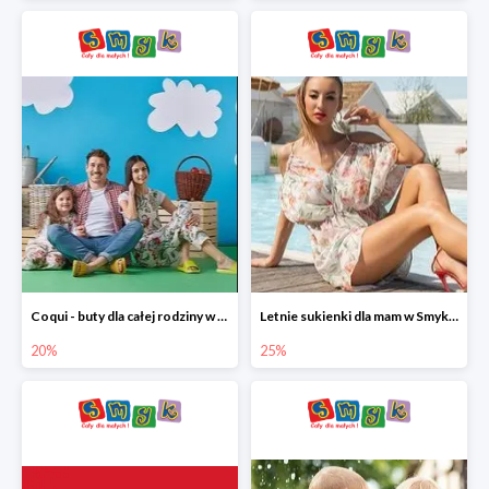
Coqui - buty dla całej rodziny w Smyku do -20%
Letnie sukienki dla mam w Smyku do -25%
20%
25%