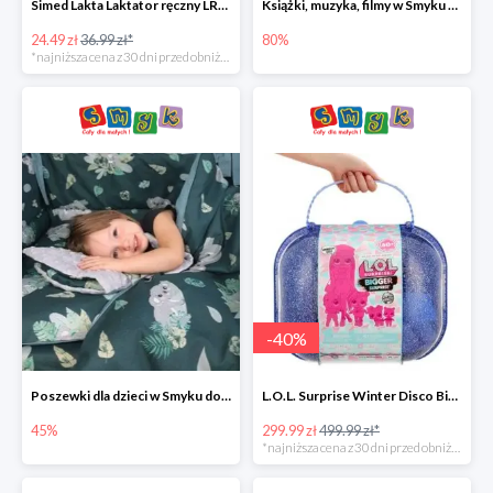
Simed Lakta Laktator ręczny LR-8 -34%
Książki, muzyka, filmy w Smyku do -80%
24.49 zł
36.99 zł*
80%
*najniższa cena z 30 dni przed obniżką
-
40
%
Poszewki dla dzieci w Smyku do -45%
L.O.L. Surprise Winter Disco Bigger Surprise Zestaw laleczek w walizce -40%
45%
299.99 zł
499.99 zł*
*najniższa cena z 30 dni przed obniżką