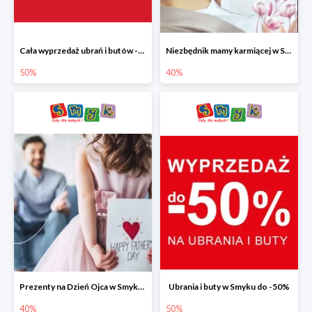
Cała wyprzedaż ubrań i butów -50%
Niezbędnik mamy karmiącej w Smyku do -40%
50%
40%
Prezenty na Dzień Ojca w Smyku do -40%
Ubrania i buty w Smyku do -50%
40%
50%