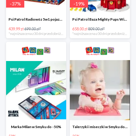
-
37
%
-
19
%
Psi Patrol Radiowóz 5w1 pojazd ratunkowy z figurką Chase'a -37%
Psi Patrol Baza Mighty Pups Wieża obserwacyjna+pojazd z figurką -19%
439.99 zł
699.00 zł*
658.00 zł
809.00 zł*
*najniższa cena z 30 dni przed obniżką
*najniższa cena z 30 dni przed obniżką
Marka Milan w Smyku do -50%
Talerzyki i miseczki w Smyku do -35%