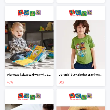
Pierwsze książeczki w Smyku do -45%
Ubrania i buty z bohaterami w Smyku do -50%
45%
50%