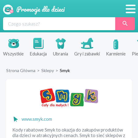
Promocje
Produkty
Sklepy
Wszystkie
Edukacja
Ubrania
Gry i zabawki
Karmienie
Pie
Blog
Strona Główna
>
Sklepy
>
Smyk
Wyprawka
www.smyk.com
Kody rabatowe Smyk to okazja do zakupów produktów
dla dzieci w atrakcyjnych cenach. Smyk to sieć sklepów z