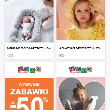
Marka Motherhood w Smyku do -40%
Letnia wyprzedaż w Smyku - wybrane ubrania i buty do -50%
40%
50%