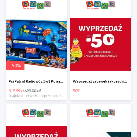
-
54
%
Psi Patrol Radiowóz 5w1 Pojazd ratunkowy z figurką Chase'a
Wyprzedaż zabawek i akcesoriów niemowlęcych w Smyku do -50%
319.99 zł
699.00 zł*
50%
*najniższa cena z 30 dni przed obniżką