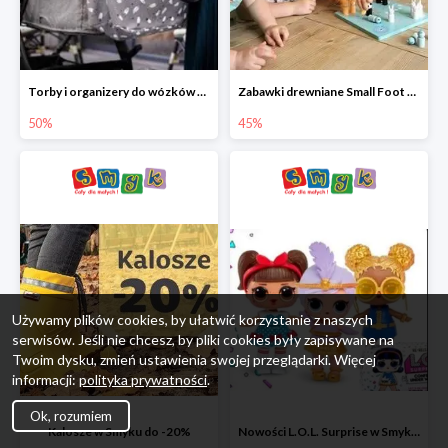
Torby i organizery do wózków w Smyku do -50%
Zabawki drewniane Small Foot do -45%
50%
45%
Używamy plików cookies, by ułatwić korzystanie z naszych
serwisów. Jeśli nie chcesz, by pliki cookies były zapisywane na
Twoim dysku, zmień ustawienia swojej przeglądarki. Więcej
informacji:
polityka prywatności
.
Ok, rozumiem
Kalosze w Smyku do -20%
Nowości L.O.L. Surprise w Smyku do -45%