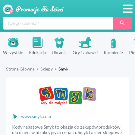
Promocje
Produkty
Sklepy
Wszystkie
Edukacja
Ubrania
Gry i zabawki
Karmienie
Pie
Blog
Strona Główna
>
Sklepy
>
Smyk
Wyprawka
www.smyk.com
Kody rabatowe Smyk to okazja do zakupów produktów
dla dzieci w atrakcyjnych cenach. Smyk to sieć sklepów z