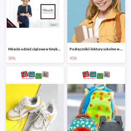
Miracle odzież ciążowa w Smyku co -30%
Podręczniki i lektury szkolne w Smyku do -45%
30%
45%