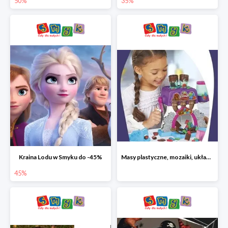
50%
35%
Kraina Lodu w Smyku do -45%
Masy plastyczne, mozaiki, układanki do -45%
45%