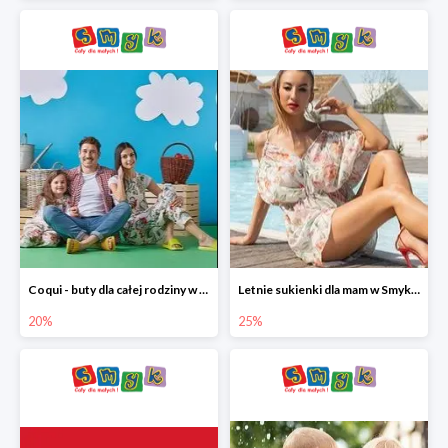
Coqui - buty dla całej rodziny w Smyku do -20%
Letnie sukienki dla mam w Smyku do -25%
20%
25%