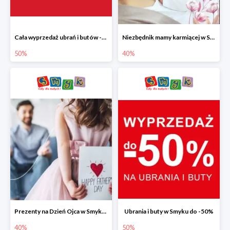
Cała wyprzedaż ubrań i butów -50%
Niezbędnik mamy karmiącej w Smyku do -40%
50%
40%
Prezenty na Dzień Ojca w Smyku do -40%
Ubrania i buty w Smyku do -50%
40%
50%