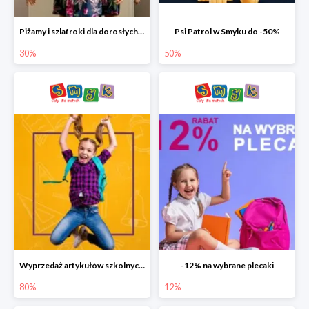
Piżamy i szlafroki dla dorosłych w Smyku do -30%
Psi Patrol w Smyku do -50%
30%
50%
Wyprzedaż artykułów szkolnych w Smyku do -80%
-12% na wybrane plecaki
80%
12%