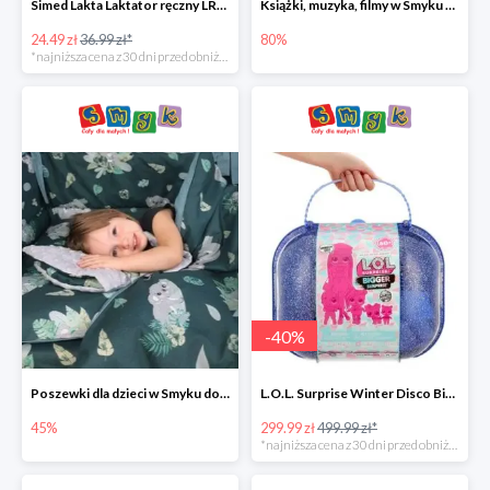
Simed Lakta Laktator ręczny LR-8 -34%
Książki, muzyka, filmy w Smyku do -80%
24.49 zł
36.99 zł*
80%
*najniższa cena z 30 dni przed obniżką
-
40
%
Poszewki dla dzieci w Smyku do -45%
L.O.L. Surprise Winter Disco Bigger Surprise Zestaw laleczek w walizce -40%
45%
299.99 zł
499.99 zł*
*najniższa cena z 30 dni przed obniżką