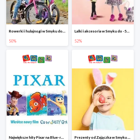
Rowerki i hulajnogi w Smyku do -50%
Lalki i akcesoria w Smyku do -52%
50%
52%
Największe hity Pixar na Blue-rey i DVD w Smyku - drugi film -50%
Prezenty od Zajączka w Smyku do -50%