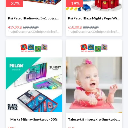
-
37
%
-
19
%
Psi Patrol Radiowóz 5w1 pojazd ratunkowy z figurką Chase'a -37%
Psi Patrol Baza Mighty Pups Wieża obserwacyjna+pojazd z figurką -19%
439.99 zł
699.00 zł*
658.00 zł
809.00 zł*
*najniższa cena z 30 dni przed obniżką
*najniższa cena z 30 dni przed obniżką
Marka Milan w Smyku do -50%
Talerzyki i miseczki w Smyku do -35%