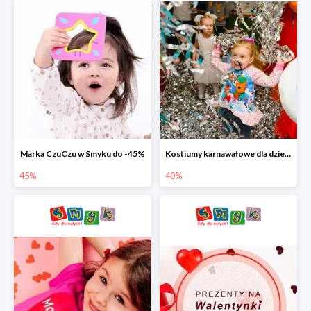
Marka CzuCzu w Smyku do -45%
Kostiumy karnawałowe dla dzieci w Smyku do -40%
45%
40%