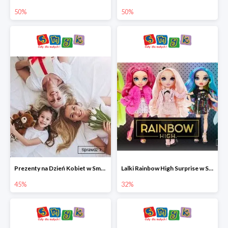
50%
50%
Prezenty na Dzień Kobiet w Smyku do -45%
Lalki Rainbow High Surprise w Smyku do -35%
45%
32%