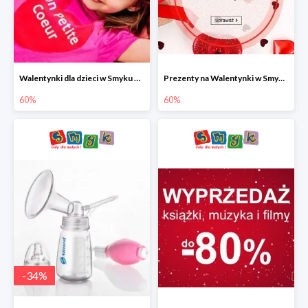
Walentynki dla dzieci w Smyku do -60%
Prezenty na Walentynki w Smyku do -60%
60%
60%
-
34
%