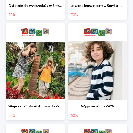
Ostatnie dni wyprzedaży w Smyku - ubrania i buty do -70%
Jeszcze lepsze ceny w Smyku - ubrania i buty do -70%
70%
70%
Wyprzedaż ubrań i butów do -50%
Wyprzedaż do -50%
50%
50%