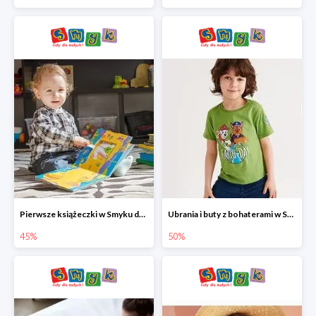
Pierwsze książeczki w Smyku do -45%
Ubrania i buty z bohaterami w Smyku do -50%
45%
50%