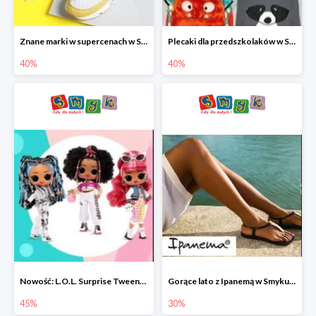
Znane marki w supercenach w Smyku - buty do -40%
Plecaki dla przedszkolaków w Smyku do -40%
40%
40%
Nowość: L.O.L. Surprise Tweens Doll w Smyku do -45%
Gorące lato z Ipanemą w Smyku do -30%
45%
30%