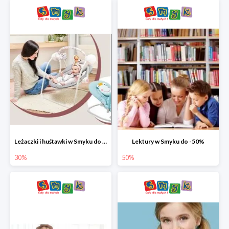
Leżaczki i huśtawki w Smyku do -30%
Lektury w Smyku do -50%
30%
50%