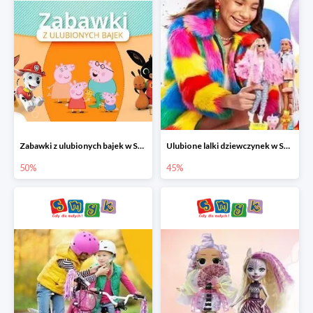
Zabawki z ulubionych bajek w Smyku do -50%
Ulubione lalki dziewczynek w Smyku do -45%
50%
45%