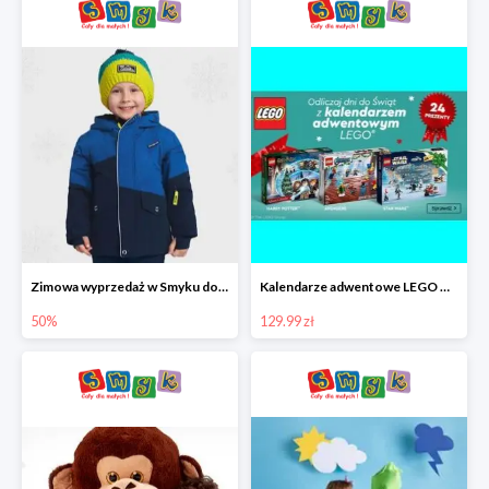
Zimowa wyprzedaż w Smyku do -50%
Kalendarze adwentowe LEGO w Smyku w super cenie
50%
129.99 zł