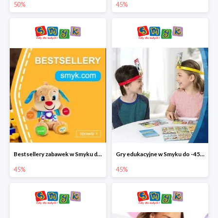
50%
45%
Bestsellery zabawek w Smyku do -45%
Gry edukacyjne w Smyku do -45%
45%
45%