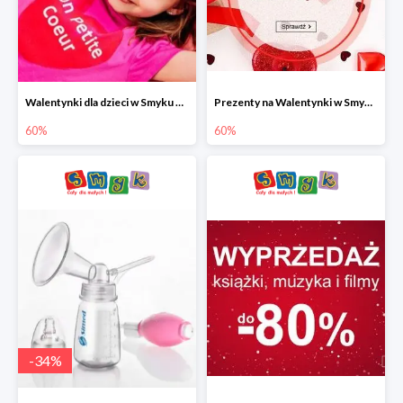
Walentynki dla dzieci w Smyku do -60%
Prezenty na Walentynki w Smyku do -60%
60%
60%
-
34
%