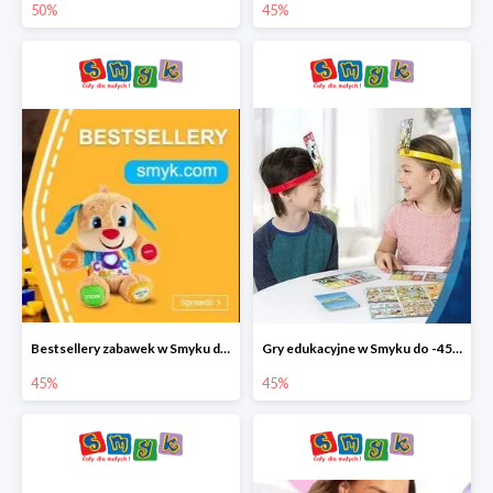
50%
45%
Bestsellery zabawek w Smyku do -45%
Gry edukacyjne w Smyku do -45%
45%
45%