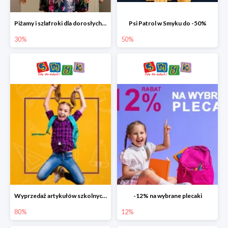
Piżamy i szlafroki dla dorosłych w Smyku do -30%
Psi Patrol w Smyku do -50%
30%
50%
Wyprzedaż artykułów szkolnych w Smyku do -80%
-12% na wybrane plecaki
80%
12%