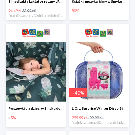
Simed Lakta Laktator ręczny LR-8 -34%
Książki, muzyka, filmy w Smyku do -80%
24.49 zł
36.99 zł*
80%
*najniższa cena z 30 dni przed obniżką
-
40
%
Poszewki dla dzieci w Smyku do -45%
L.O.L. Surprise Winter Disco Bigger Surprise Zestaw laleczek w walizce -40%
45%
299.99 zł
499.99 zł*
*najniższa cena z 30 dni przed obniżką