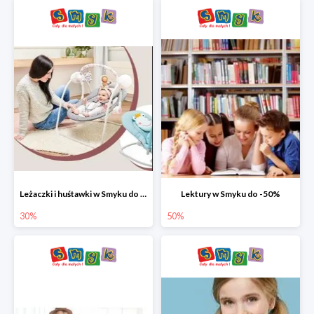
Leżaczki i huśtawki w Smyku do -30%
Lektury w Smyku do -50%
30%
50%