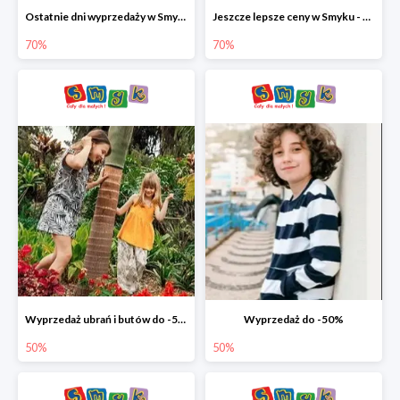
Ostatnie dni wyprzedaży w Smyku - ubrania i buty do -70%
Jeszcze lepsze ceny w Smyku - ubrania i buty do -70%
70%
70%
Wyprzedaż ubrań i butów do -50%
Wyprzedaż do -50%
50%
50%