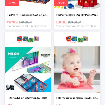
-
37
%
-
19
%
Psi Patrol Radiowóz 5w1 pojazd ratunkowy z figurką Chase'a -37%
Psi Patrol Baza Mighty Pups Wieża obserwacyjna+pojazd z figurką -19%
439.99 zł
699.00 zł*
658.00 zł
809.00 zł*
*najniższa cena z 30 dni przed obniżką
*najniższa cena z 30 dni przed obniżką
Marka Milan w Smyku do -50%
Talerzyki i miseczki w Smyku do -35%