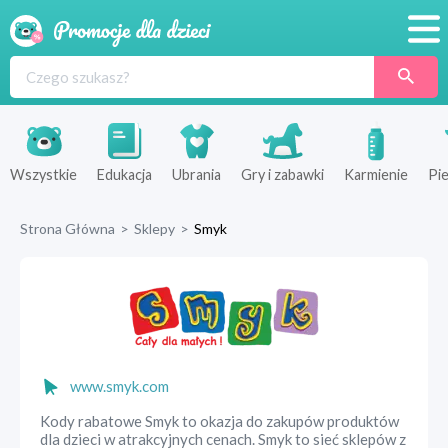
Promocje
Produkty
Sklepy
Wszystkie
Edukacja
Ubrania
Gry i zabawki
Karmienie
Pie
Blog
Strona Główna
>
Sklepy
>
Smyk
Wyprawka
www.smyk.com
Kody rabatowe Smyk to okazja do zakupów produktów
dla dzieci w atrakcyjnych cenach. Smyk to sieć sklepów z