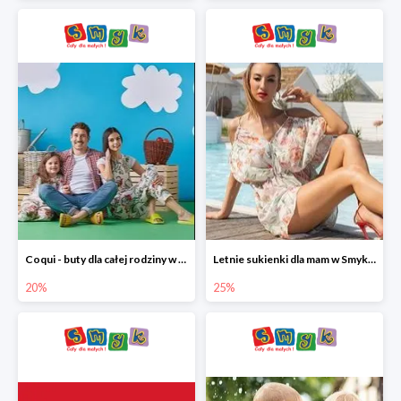
Coqui - buty dla całej rodziny w Smyku do -20%
Letnie sukienki dla mam w Smyku do -25%
20%
25%