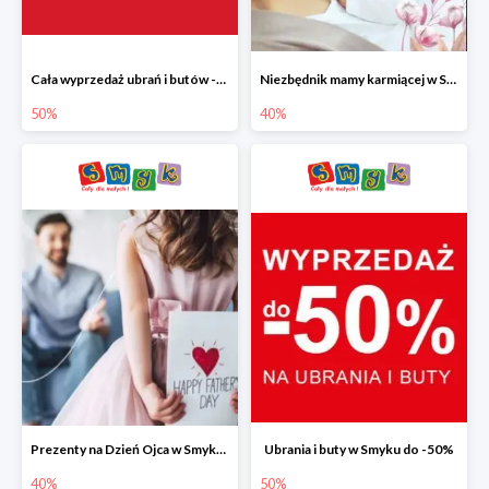
Cała wyprzedaż ubrań i butów -50%
Niezbędnik mamy karmiącej w Smyku do -40%
50%
40%
Prezenty na Dzień Ojca w Smyku do -40%
Ubrania i buty w Smyku do -50%
40%
50%