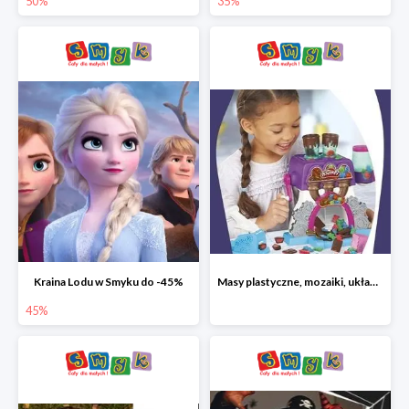
50%
35%
Kraina Lodu w Smyku do -45%
Masy plastyczne, mozaiki, układanki do -45%
45%