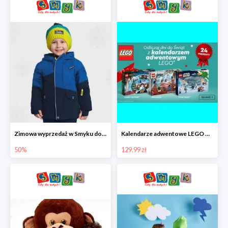
Zimowa wyprzedaż w Smyku do -50%
Kalendarze adwentowe LEGO w Smyku w super cenie
50%
129.99 zł