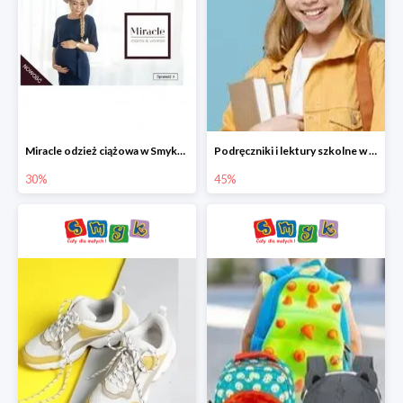
Miracle odzież ciążowa w Smyku co -30%
Podręczniki i lektury szkolne w Smyku do -45%
30%
45%