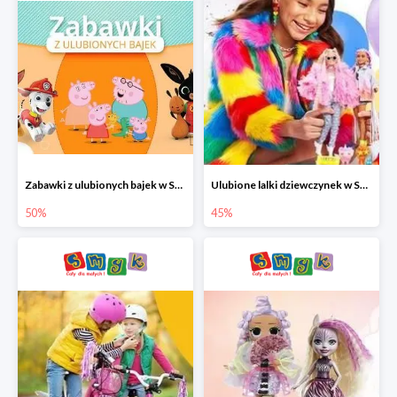
Zabawki z ulubionych bajek w Smyku do -50%
Ulubione lalki dziewczynek w Smyku do -45%
50%
45%