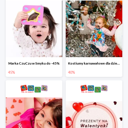
Marka CzuCzu w Smyku do -45%
Kostiumy karnawałowe dla dzieci w Smyku do -40%
45%
40%