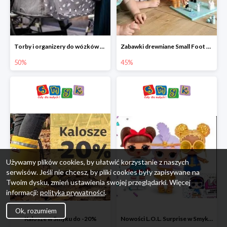
Torby i organizery do wózków w Smyku do -50%
Zabawki drewniane Small Foot do -45%
50%
45%
Używamy plików cookies, by ułatwić korzystanie z naszych
serwisów. Jeśli nie chcesz, by pliki cookies były zapisywane na
Twoim dysku, zmień ustawienia swojej przeglądarki. Więcej
informacji:
polityka prywatności
.
Ok, rozumiem
Kalosze w Smyku do -20%
Nowości L.O.L. Surprise w Smyku do -45%