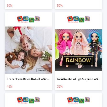
50%
50%
Prezenty na Dzień Kobiet w Smyku do -45%
Lalki Rainbow High Surprise w Smyku do -35%
45%
32%