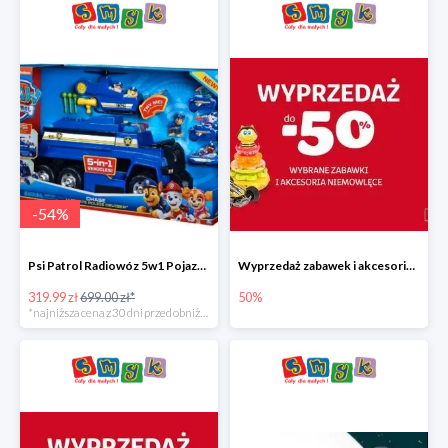
-
54
%
Psi Patrol Radiowóz 5w1 Pojazd ratunkowy z figurką Chase'a
Wyprzedaż zabawek i akcesoriów niemowlęcych w Smyku do -50%
319.99 zł
699.00 zł*
50%
*najniższa cena z 30 dni przed obniżką