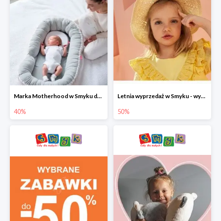
Marka Motherhood w Smyku do -40%
Letnia wyprzedaż w Smyku - wybrane ubrania i buty do -50%
40%
50%