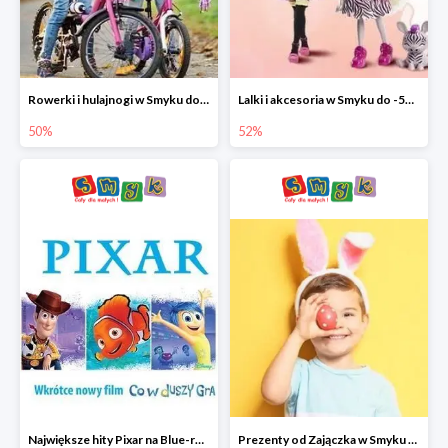
Rowerki i hulajnogi w Smyku do -50%
Lalki i akcesoria w Smyku do -52%
50%
52%
Największe hity Pixar na Blue-rey i DVD w Smyku - drugi film -50%
Prezenty od Zajączka w Smyku do -50%