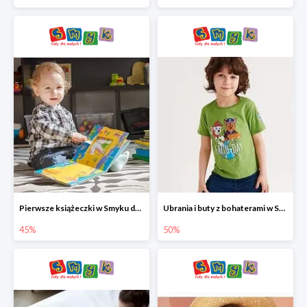
Pierwsze książeczki w Smyku do -45%
Ubrania i buty z bohaterami w Smyku do -50%
45%
50%