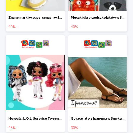
Znane marki w supercenach w Smyku - buty do -40%
Plecaki dla przedszkolaków w Smyku do -40%
40%
40%
Nowość: L.O.L. Surprise Tweens Doll w Smyku do -45%
Gorące lato z Ipanemą w Smyku do -30%
45%
30%