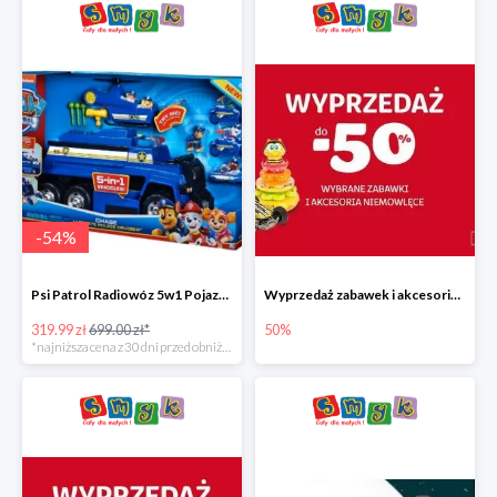
-
54
%
Psi Patrol Radiowóz 5w1 Pojazd ratunkowy z figurką Chase'a
Wyprzedaż zabawek i akcesoriów niemowlęcych w Smyku do -50%
319.99 zł
699.00 zł*
50%
*najniższa cena z 30 dni przed obniżką