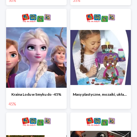
50%
35%
Kraina Lodu w Smyku do -45%
Masy plastyczne, mozaiki, układanki do -45%
45%