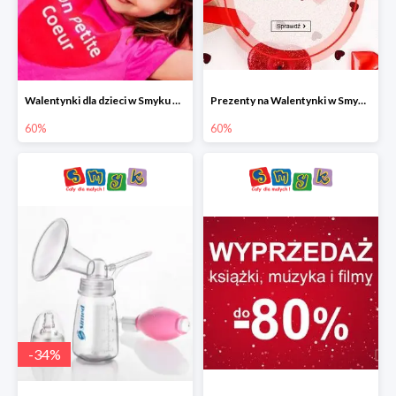
Walentynki dla dzieci w Smyku do -60%
Prezenty na Walentynki w Smyku do -60%
60%
60%
-
34
%