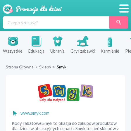
Promocje
Produkty
Sklepy
Wszystkie
Edukacja
Ubrania
Gry i zabawki
Karmienie
Pie
Blog
Strona Główna
>
Sklepy
>
Smyk
Wyprawka
www.smyk.com
Kody rabatowe Smyk to okazja do zakupów produktów
dla dzieci w atrakcyjnych cenach. Smyk to sieć sklepów z