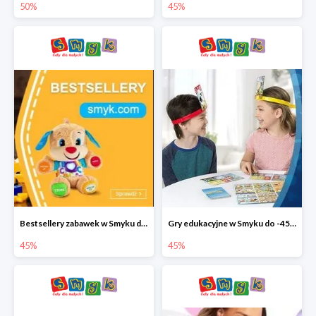
50%
45%
Bestsellery zabawek w Smyku do -45%
Gry edukacyjne w Smyku do -45%
45%
45%