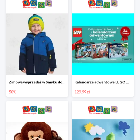
Zimowa wyprzedaż w Smyku do -50%
Kalendarze adwentowe LEGO w Smyku w super cenie
50%
129.99 zł