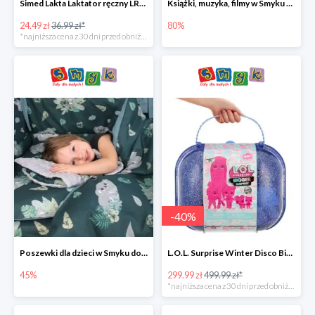
Simed Lakta Laktator ręczny LR-8 -34%
Książki, muzyka, filmy w Smyku do -80%
24.49 zł
36.99 zł*
80%
*najniższa cena z 30 dni przed obniżką
-
40
%
Poszewki dla dzieci w Smyku do -45%
L.O.L. Surprise Winter Disco Bigger Surprise Zestaw laleczek w walizce -40%
45%
299.99 zł
499.99 zł*
*najniższa cena z 30 dni przed obniżką