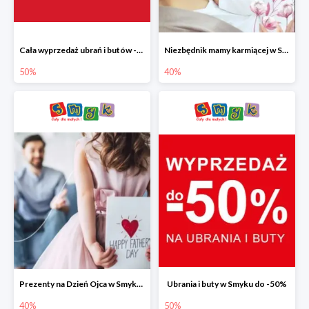
Cała wyprzedaż ubrań i butów -50%
Niezbędnik mamy karmiącej w Smyku do -40%
50%
40%
Prezenty na Dzień Ojca w Smyku do -40%
Ubrania i buty w Smyku do -50%
40%
50%