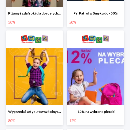
Piżamy i szlafroki dla dorosłych w Smyku do -30%
Psi Patrol w Smyku do -50%
30%
50%
Wyprzedaż artykułów szkolnych w Smyku do -80%
-12% na wybrane plecaki
80%
12%