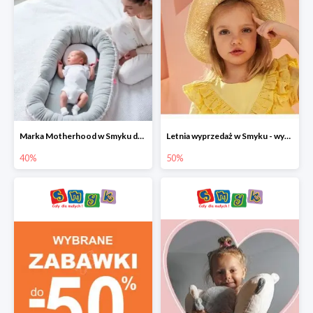
Marka Motherhood w Smyku do -40%
Letnia wyprzedaż w Smyku - wybrane ubrania i buty do -50%
40%
50%