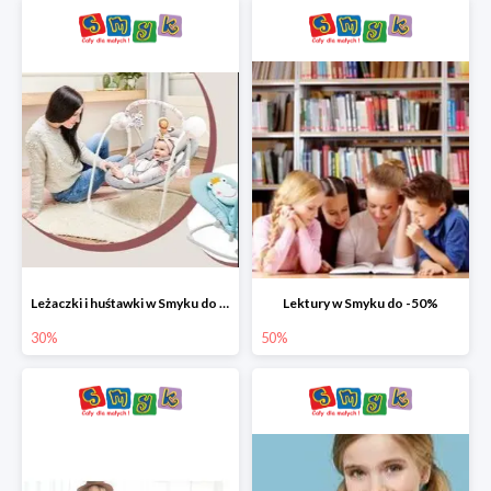
Leżaczki i huśtawki w Smyku do -30%
Lektury w Smyku do -50%
30%
50%