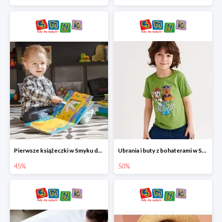
Pierwsze książeczki w Smyku do -45%
Ubrania i buty z bohaterami w Smyku do -50%
45%
50%