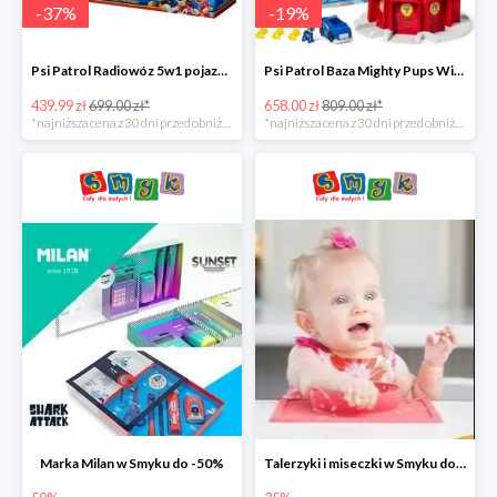
-
37
%
-
19
%
Psi Patrol Radiowóz 5w1 pojazd ratunkowy z figurką Chase'a -37%
Psi Patrol Baza Mighty Pups Wieża obserwacyjna+pojazd z figurką -19%
439.99 zł
699.00 zł*
658.00 zł
809.00 zł*
*najniższa cena z 30 dni przed obniżką
*najniższa cena z 30 dni przed obniżką
Marka Milan w Smyku do -50%
Talerzyki i miseczki w Smyku do -35%