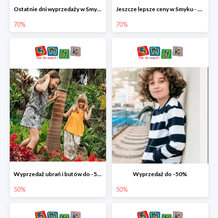
Ostatnie dni wyprzedaży w Smyku - ubrania i buty do -70%
Jeszcze lepsze ceny w Smyku - ubrania i buty do -70%
70%
70%
Wyprzedaż ubrań i butów do -50%
Wyprzedaż do -50%
50%
50%