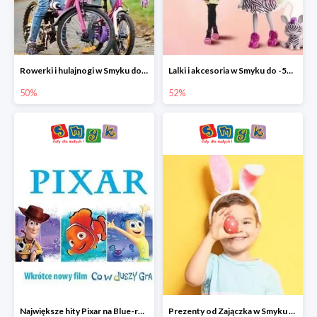
Rowerki i hulajnogi w Smyku do -50%
Lalki i akcesoria w Smyku do -52%
50%
52%
Największe hity Pixar na Blue-rey i DVD w Smyku - drugi film -50%
Prezenty od Zajączka w Smyku do -50%