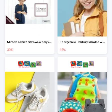
Miracle odzież ciążowa w Smyku co -30%
Podręczniki i lektury szkolne w Smyku do -45%
30%
45%