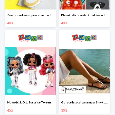
Znane marki w supercenach w Smyku - buty do -40%
Plecaki dla przedszkolaków w Smyku do -40%
40%
40%
Nowość: L.O.L. Surprise Tweens Doll w Smyku do -45%
Gorące lato z Ipanemą w Smyku do -30%
45%
30%