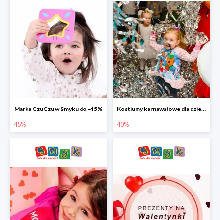
Marka CzuCzu w Smyku do -45%
Kostiumy karnawałowe dla dzieci w Smyku do -40%
45%
40%