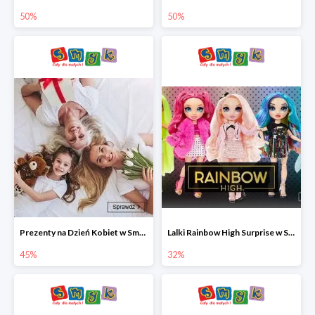
50%
50%
Prezenty na Dzień Kobiet w Smyku do -45%
Lalki Rainbow High Surprise w Smyku do -35%
45%
32%