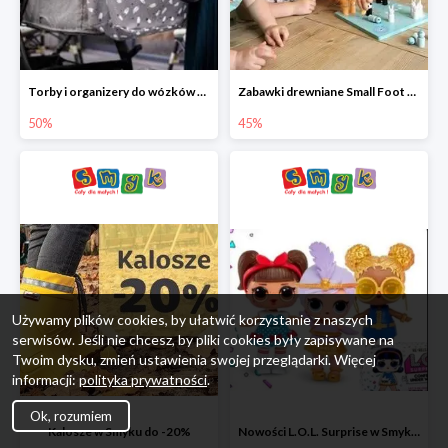
Torby i organizery do wózków w Smyku do -50%
Zabawki drewniane Small Foot do -45%
50%
45%
Używamy plików cookies, by ułatwić korzystanie z naszych
serwisów. Jeśli nie chcesz, by pliki cookies były zapisywane na
Twoim dysku, zmień ustawienia swojej przeglądarki. Więcej
informacji:
polityka prywatności
.
Ok, rozumiem
Kalosze w Smyku do -20%
Nowości L.O.L. Surprise w Smyku do -45%