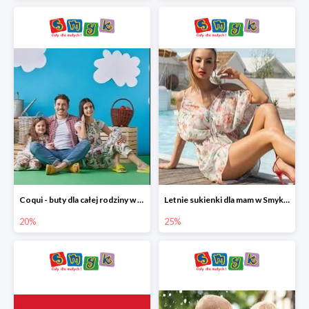
Coqui - buty dla całej rodziny w Smyku do -20%
Letnie sukienki dla mam w Smyku do -25%
20%
25%