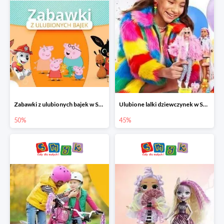
Zabawki z ulubionych bajek w Smyku do -50%
Ulubione lalki dziewczynek w Smyku do -45%
50%
45%