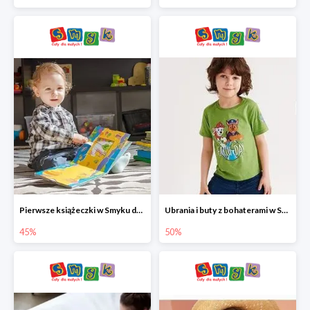
Pierwsze książeczki w Smyku do -45%
Ubrania i buty z bohaterami w Smyku do -50%
45%
50%