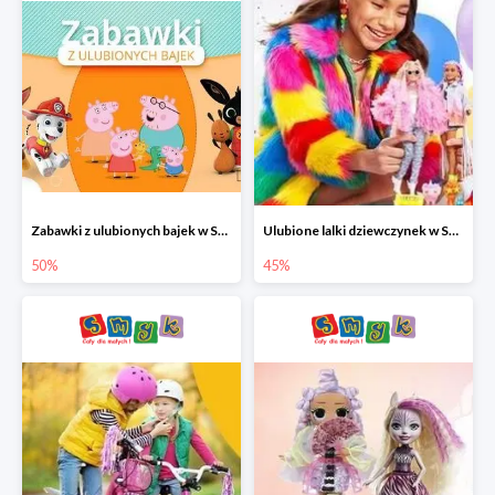
Zabawki z ulubionych bajek w Smyku do -50%
Ulubione lalki dziewczynek w Smyku do -45%
50%
45%