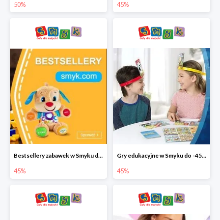
50%
45%
Bestsellery zabawek w Smyku do -45%
Gry edukacyjne w Smyku do -45%
45%
45%