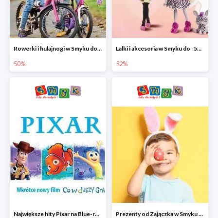
Rowerki i hulajnogi w Smyku do -50%
Lalki i akcesoria w Smyku do -52%
50%
52%
Największe hity Pixar na Blue-rey i DVD w Smyku - drugi film -50%
Prezenty od Zajączka w Smyku do -50%