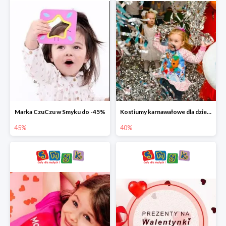
Marka CzuCzu w Smyku do -45%
Kostiumy karnawałowe dla dzieci w Smyku do -40%
45%
40%