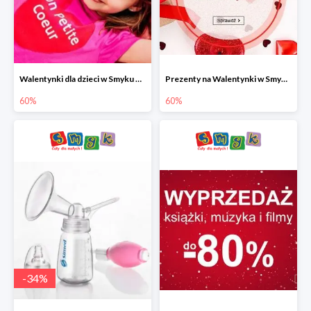
Walentynki dla dzieci w Smyku do -60%
Prezenty na Walentynki w Smyku do -60%
60%
60%
-
34
%