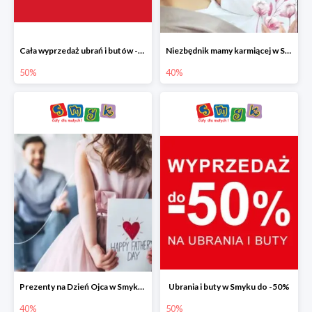
Cała wyprzedaż ubrań i butów -50%
Niezbędnik mamy karmiącej w Smyku do -40%
50%
40%
Prezenty na Dzień Ojca w Smyku do -40%
Ubrania i buty w Smyku do -50%
40%
50%