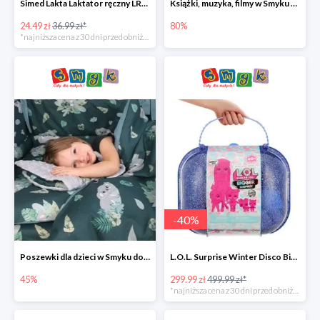
Simed Lakta Laktator ręczny LR-8 -34%
Książki, muzyka, filmy w Smyku do -80%
24.49 zł
36.99 zł*
80%
*najniższa cena z 30 dni przed obniżką
-
40
%
Poszewki dla dzieci w Smyku do -45%
L.O.L. Surprise Winter Disco Bigger Surprise Zestaw laleczek w walizce -40%
45%
299.99 zł
499.99 zł*
*najniższa cena z 30 dni przed obniżką