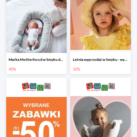
Marka Motherhood w Smyku do -40%
Letnia wyprzedaż w Smyku - wybrane ubrania i buty do -50%
40%
50%