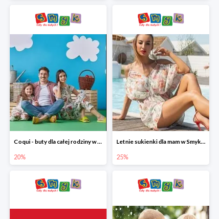
Coqui - buty dla całej rodziny w Smyku do -20%
Letnie sukienki dla mam w Smyku do -25%
20%
25%