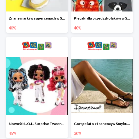
Znane marki w supercenach w Smyku - buty do -40%
Plecaki dla przedszkolaków w Smyku do -40%
40%
40%
Nowość: L.O.L. Surprise Tweens Doll w Smyku do -45%
Gorące lato z Ipanemą w Smyku do -30%
45%
30%