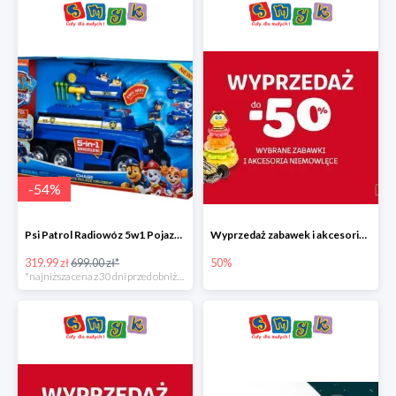
-
54
%
Psi Patrol Radiowóz 5w1 Pojazd ratunkowy z figurką Chase'a
Wyprzedaż zabawek i akcesoriów niemowlęcych w Smyku do -50%
319.99 zł
699.00 zł*
50%
*najniższa cena z 30 dni przed obniżką