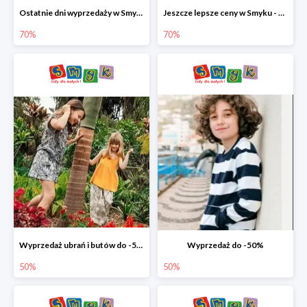
Ostatnie dni wyprzedaży w Smyku - ubrania i buty do -70%
Jeszcze lepsze ceny w Smyku - ubrania i buty do -70%
70%
70%
Wyprzedaż ubrań i butów do -50%
Wyprzedaż do -50%
50%
50%