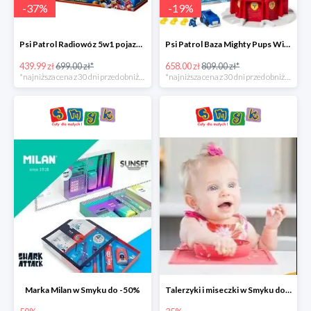
-
37
%
-
19
%
Psi Patrol Radiowóz 5w1 pojazd ratunkowy z figurką Chase'a -37%
Psi Patrol Baza Mighty Pups Wieża obserwacyjna+pojazd z figurką -19%
439.99 zł
699.00 zł*
658.00 zł
809.00 zł*
*najniższa cena z 30 dni przed obniżką
*najniższa cena z 30 dni przed obniżką
Marka Milan w Smyku do -50%
Talerzyki i miseczki w Smyku do -35%