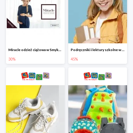
Miracle odzież ciążowa w Smyku co -30%
Podręczniki i lektury szkolne w Smyku do -45%
30%
45%