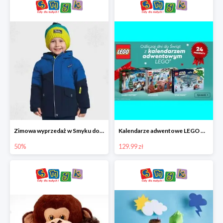
Zimowa wyprzedaż w Smyku do -50%
Kalendarze adwentowe LEGO w Smyku w super cenie
50%
129.99 zł