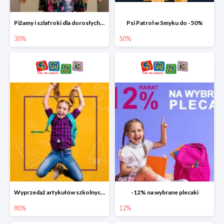
Piżamy i szlafroki dla dorosłych w Smyku do -30%
Psi Patrol w Smyku do -50%
30%
50%
Wyprzedaż artykułów szkolnych w Smyku do -80%
-12% na wybrane plecaki
80%
12%