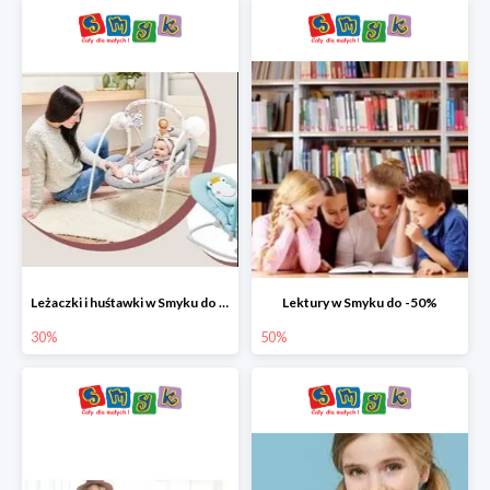
Leżaczki i huśtawki w Smyku do -30%
Lektury w Smyku do -50%
30%
50%