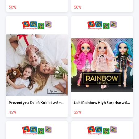
50%
50%
Prezenty na Dzień Kobiet w Smyku do -45%
Lalki Rainbow High Surprise w Smyku do -35%
45%
32%