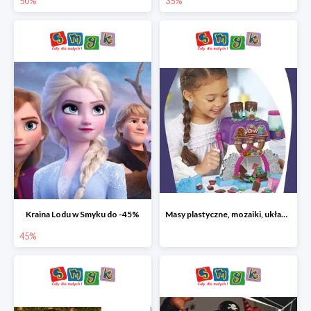
50%
35%
Kraina Lodu w Smyku do -45%
Masy plastyczne, mozaiki, układanki do -45%
45%