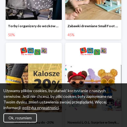
Torby i organizery do wózków w Smyku do -50%
Zabawki drewniane Small Foot do -45%
50%
45%
Używamy plików cookies, by ułatwić korzystanie z naszych
serwisów. Jeśli nie chcesz, by pliki cookies były zapisywane na
Twoim dysku, zmień ustawienia swojej przeglądarki. Więcej
informacji:
polityka prywatności
.
Ok, rozumiem
Kalosze w Smyku do -20%
Nowości L.O.L. Surprise w Smyku do -45%