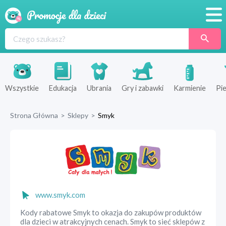
Promocje
Produkty
Sklepy
Wszystkie
Edukacja
Ubrania
Gry i zabawki
Karmienie
Pie
Blog
Strona Główna
>
Sklepy
>
Smyk
Wyprawka
www.smyk.com
Kody rabatowe Smyk to okazja do zakupów produktów
dla dzieci w atrakcyjnych cenach. Smyk to sieć sklepów z