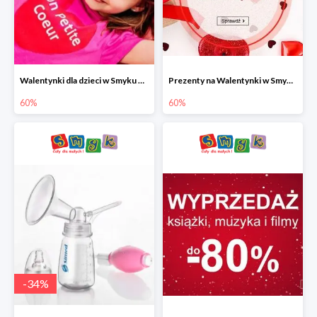
Walentynki dla dzieci w Smyku do -60%
Prezenty na Walentynki w Smyku do -60%
60%
60%
-
34
%