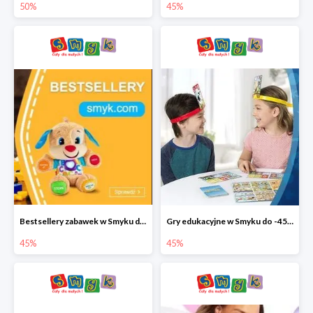
50%
45%
Bestsellery zabawek w Smyku do -45%
Gry edukacyjne w Smyku do -45%
45%
45%