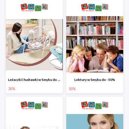
Leżaczki i huśtawki w Smyku do -30%
Lektury w Smyku do -50%
30%
50%