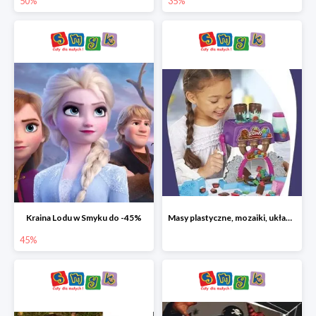
50%
35%
Kraina Lodu w Smyku do -45%
Masy plastyczne, mozaiki, układanki do -45%
45%