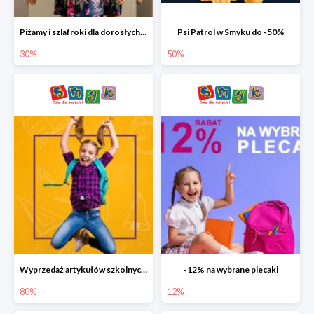
Piżamy i szlafroki dla dorosłych w Smyku do -30%
Psi Patrol w Smyku do -50%
30%
50%
Wyprzedaż artykułów szkolnych w Smyku do -80%
-12% na wybrane plecaki
80%
12%