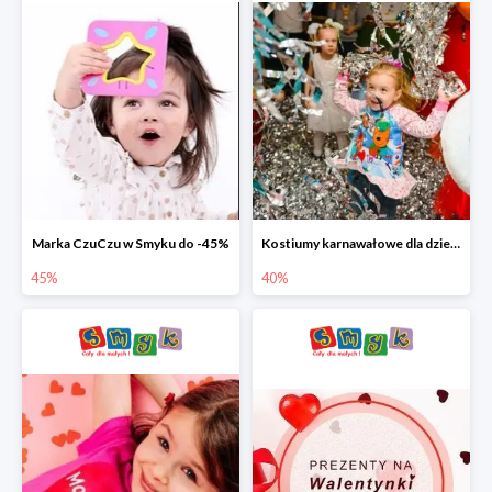
Marka CzuCzu w Smyku do -45%
Kostiumy karnawałowe dla dzieci w Smyku do -40%
45%
40%