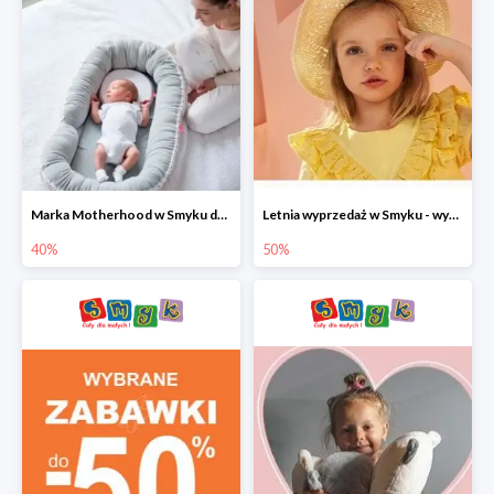
Marka Motherhood w Smyku do -40%
Letnia wyprzedaż w Smyku - wybrane ubrania i buty do -50%
40%
50%