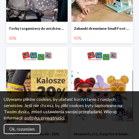
Torby i organizery do wózków w Smyku do -50%
Zabawki drewniane Small Foot do -45%
50%
45%
Używamy plików cookies, by ułatwić korzystanie z naszych
serwisów. Jeśli nie chcesz, by pliki cookies były zapisywane na
Twoim dysku, zmień ustawienia swojej przeglądarki. Więcej
informacji:
polityka prywatności
.
Ok, rozumiem
Kalosze w Smyku do -20%
Nowości L.O.L. Surprise w Smyku do -45%