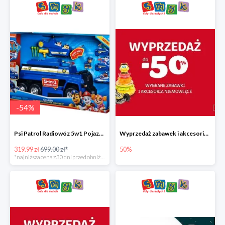
-
54
%
Psi Patrol Radiowóz 5w1 Pojazd ratunkowy z figurką Chase'a
Wyprzedaż zabawek i akcesoriów niemowlęcych w Smyku do -50%
319.99 zł
699.00 zł*
50%
*najniższa cena z 30 dni przed obniżką