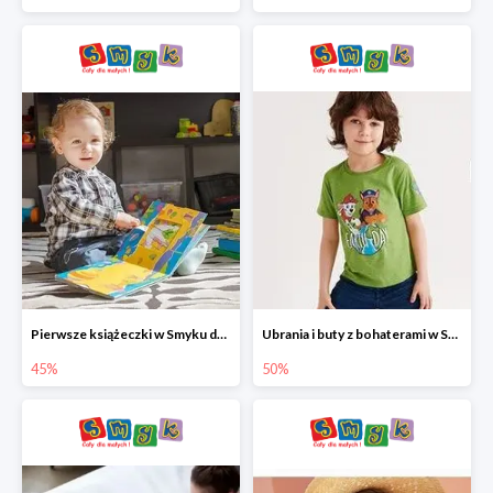
Pierwsze książeczki w Smyku do -45%
Ubrania i buty z bohaterami w Smyku do -50%
45%
50%