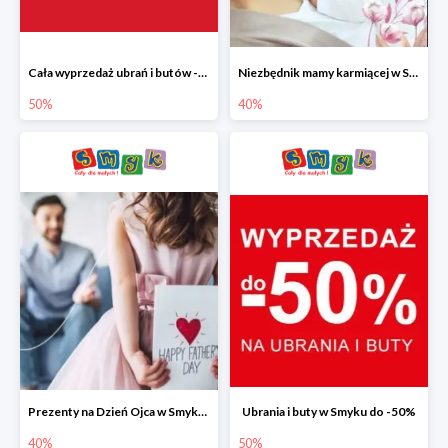
Cała wyprzedaż ubrań i butów -50%
Niezbędnik mamy karmiącej w Smyku do -40%
50%
40%
Prezenty na Dzień Ojca w Smyku do -40%
Ubrania i buty w Smyku do -50%
40%
50%