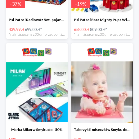
-
37
%
-
19
%
Psi Patrol Radiowóz 5w1 pojazd ratunkowy z figurką Chase'a -37%
Psi Patrol Baza Mighty Pups Wieża obserwacyjna+pojazd z figurką -19%
439.99 zł
699.00 zł*
658.00 zł
809.00 zł*
*najniższa cena z 30 dni przed obniżką
*najniższa cena z 30 dni przed obniżką
Marka Milan w Smyku do -50%
Talerzyki i miseczki w Smyku do -35%