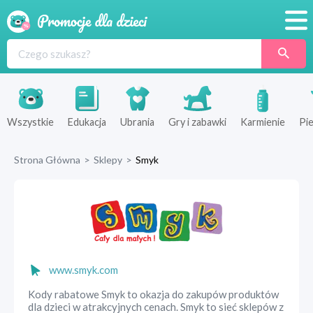
Promocje
Produkty
Sklepy
Wszystkie
Edukacja
Ubrania
Gry i zabawki
Karmienie
Pie
Blog
Strona Główna
>
Sklepy
>
Smyk
Wyprawka
www.smyk.com
Kody rabatowe Smyk to okazja do zakupów produktów
dla dzieci w atrakcyjnych cenach. Smyk to sieć sklepów z