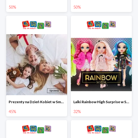
50%
50%
Prezenty na Dzień Kobiet w Smyku do -45%
Lalki Rainbow High Surprise w Smyku do -35%
45%
32%