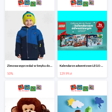
Zimowa wyprzedaż w Smyku do -50%
Kalendarze adwentowe LEGO w Smyku w super cenie
50%
129.99 zł