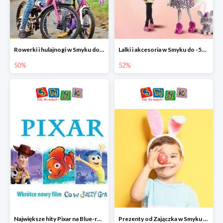
Rowerki i hulajnogi w Smyku do -50%
Lalki i akcesoria w Smyku do -52%
50%
52%
Największe hity Pixar na Blue-rey i DVD w Smyku - drugi film -50%
Prezenty od Zajączka w Smyku do -50%