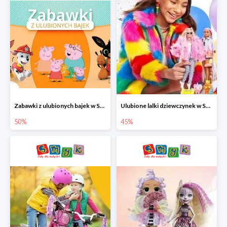
Zabawki z ulubionych bajek w Smyku do -50%
Ulubione lalki dziewczynek w Smyku do -45%
50%
45%