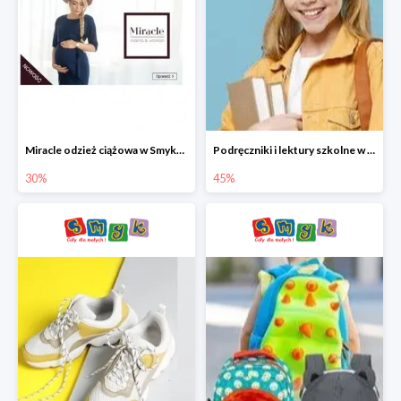
Miracle odzież ciążowa w Smyku co -30%
Podręczniki i lektury szkolne w Smyku do -45%
30%
45%