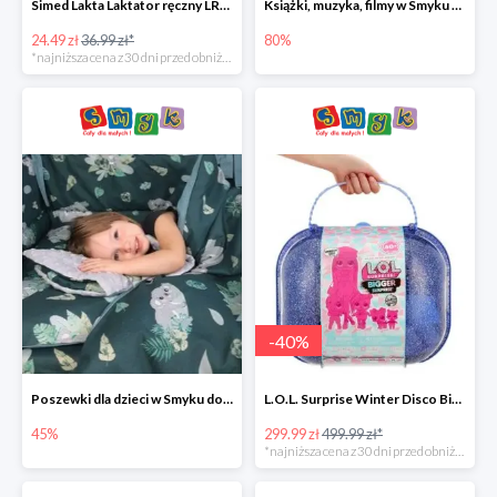
Simed Lakta Laktator ręczny LR-8 -34%
Książki, muzyka, filmy w Smyku do -80%
24.49 zł
36.99 zł*
80%
*najniższa cena z 30 dni przed obniżką
-
40
%
Poszewki dla dzieci w Smyku do -45%
L.O.L. Surprise Winter Disco Bigger Surprise Zestaw laleczek w walizce -40%
45%
299.99 zł
499.99 zł*
*najniższa cena z 30 dni przed obniżką