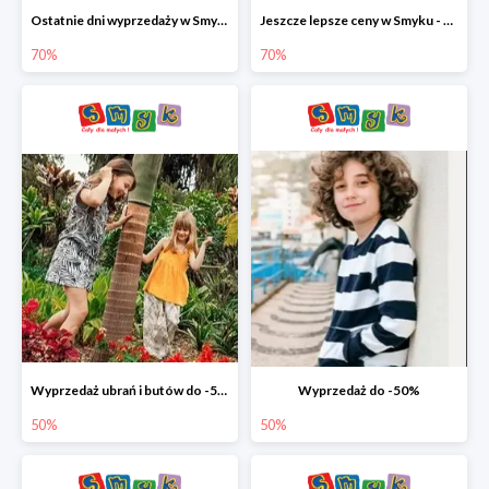
Ostatnie dni wyprzedaży w Smyku - ubrania i buty do -70%
Jeszcze lepsze ceny w Smyku - ubrania i buty do -70%
70%
70%
Wyprzedaż ubrań i butów do -50%
Wyprzedaż do -50%
50%
50%