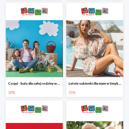
Coqui - buty dla całej rodziny w Smyku do -20%
Letnie sukienki dla mam w Smyku do -25%
20%
25%