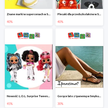
Znane marki w supercenach w Smyku - buty do -40%
Plecaki dla przedszkolaków w Smyku do -40%
40%
40%
Nowość: L.O.L. Surprise Tweens Doll w Smyku do -45%
Gorące lato z Ipanemą w Smyku do -30%
45%
30%