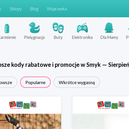
y
Sklepy
Blog
Wyprawka
armienie
Pielęgnacja
Buty
Elektronika
Dla Mamy
P
psze kody rabatowe i promocje w
Smyk
—
Sierpie
owsze
Popularne
Wkrótce wygasną