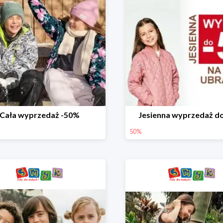
Cała wyprzedaż -50%
Jesienna wyprzedaż d
50%