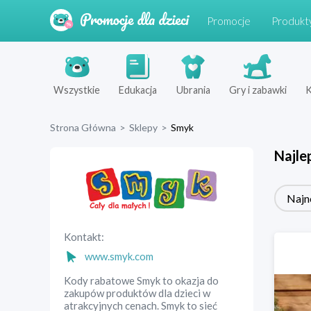
Promocje
Produkt
Wszystkie
Edukacja
Ubrania
Gry i zabawki
K
Strona Główna
>
Sklepy
>
Smyk
Najle
Najn
Kontakt:
www.smyk.com
Kody rabatowe Smyk to okazja do
zakupów produktów dla dzieci w
atrakcyjnych cenach. Smyk to sieć