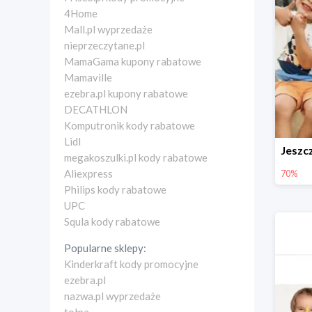
4Home
Mall.pl wyprzedaże
nieprzeczytane.pl
MamaGama kupony rabatowe
Mamaville
ezebra.pl kupony rabatowe
DECATHLON
Komputronik kody rabatowe
Lidl
megakoszulki.pl kody rabatowe
Aliexpress
70%
Philips kody rabatowe
UPC
Squla kody rabatowe
Popularne sklepy:
Kinderkraft kody promocyjne
ezebra.pl
nazwa.pl wyprzedaże