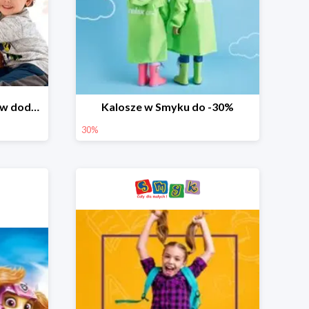
Dzień Miłośnika Pluszaków dodatkowy rabat -10%
Kalosze w Smyku do -30%
30%