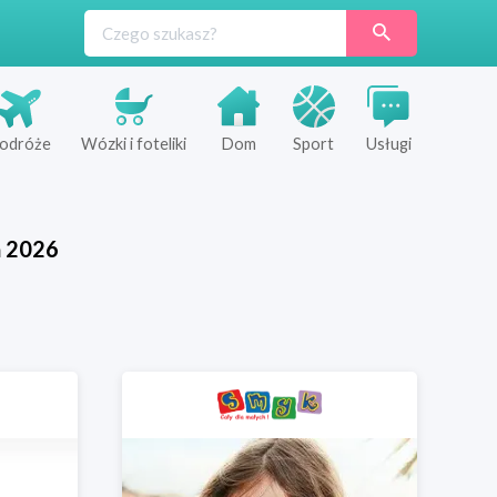
odróże
Wózki i foteliki
Dom
Sport
Usługi
ń
2026