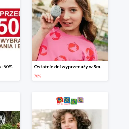
o -50%
Ostatnie dni wyprzedaży w Smyku - ubrania i buty do -70%
70%