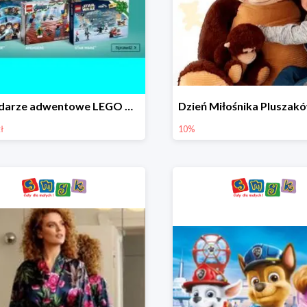
Kalendarze adwentowe LEGO w Smyku w super cenie
ł
10%