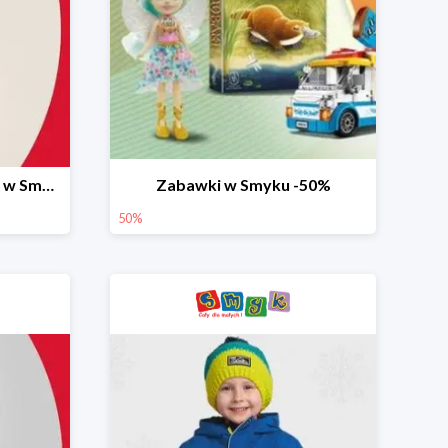
Ostatnie dni wyprzedaży w Smyku do -70%
Zabawki w Smyku -50%
50%