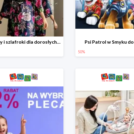
Piżamy i szlafroki dla dorosłych w Smyku do -30%
Psi Patrol w Smyku d
50%