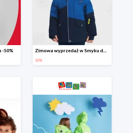
u -50%
Zimowa wyprzedaż w Smyku do -50%
50%