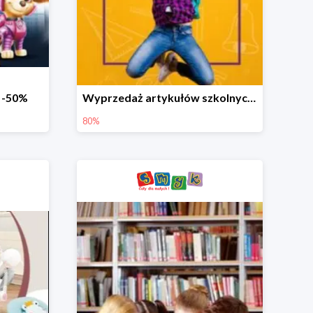
o -50%
Wyprzedaż artykułów szkolnych w Smyku do -80%
80%