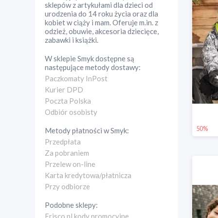
sklepów z artykułami dla dzieci od
urodzenia do 14 roku życia oraz dla
kobiet w ciąży i mam. Oferuje m.in. z
odzież, obuwie, akcesoria dziecięce,
zabawki i książki.
W sklepie
Smyk
dostępne są
następujące metody dostawy:
Paczkomaty InPost
Kurier DPD
Poczta Polska
Odbiór osobisty
50%
Metody płatności w
Smyk
:
Przedpłata
Za pobraniem
Przelew on-line
Karta kredytowa/płatnicza
Przy odbiorze
Podobne sklepy:
Frisco.pl kody promocyjne