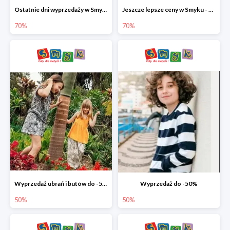
Ostatnie dni wyprzedaży w Smyku - ubrania i buty do -70%
Jeszcze lepsze ceny w Smyku - ubrania i buty do -70%
70%
70%
Wyprzedaż ubrań i butów do -50%
Wyprzedaż do -50%
50%
50%