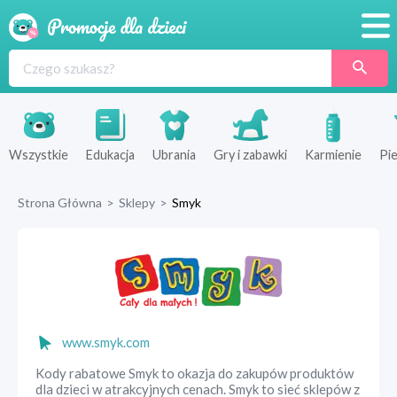
Promocje
Produkty
Sklepy
Wszystkie
Edukacja
Ubrania
Gry i zabawki
Karmienie
Pie
Blog
Strona Główna
>
Sklepy
>
Smyk
Wyprawka
www.smyk.com
Kody rabatowe Smyk to okazja do zakupów produktów
dla dzieci w atrakcyjnych cenach. Smyk to sieć sklepów z