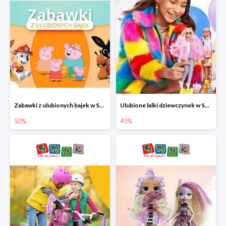
Zabawki z ulubionych bajek w Smyku do -50%
Ulubione lalki dziewczynek w Smyku do -45%
50%
45%