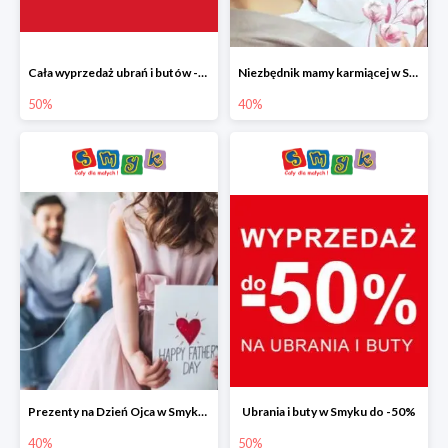
Cała wyprzedaż ubrań i butów -50%
Niezbędnik mamy karmiącej w Smyku do -40%
50%
40%
Prezenty na Dzień Ojca w Smyku do -40%
Ubrania i buty w Smyku do -50%
40%
50%