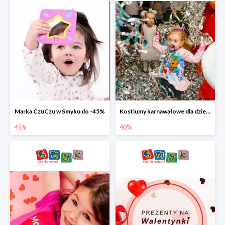
Marka CzuCzu w Smyku do -45%
Kostiumy karnawałowe dla dzieci w Smyku do -40%
45%
40%