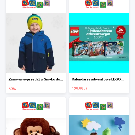
Zimowa wyprzedaż w Smyku do -50%
Kalendarze adwentowe LEGO w Smyku w super cenie
50%
129.99 zł