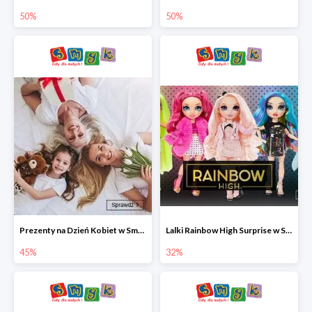
50%
50%
Prezenty na Dzień Kobiet w Smyku do -45%
Lalki Rainbow High Surprise w Smyku do -35%
45%
32%