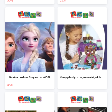
50%
35%
Kraina Lodu w Smyku do -45%
Masy plastyczne, mozaiki, układanki do -45%
45%