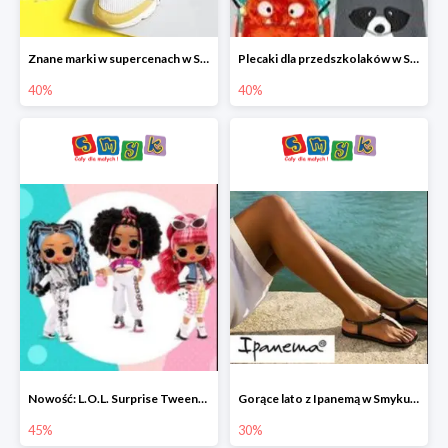
Znane marki w supercenach w Smyku - buty do -40%
Plecaki dla przedszkolaków w Smyku do -40%
40%
40%
Nowość: L.O.L. Surprise Tweens Doll w Smyku do -45%
Gorące lato z Ipanemą w Smyku do -30%
45%
30%