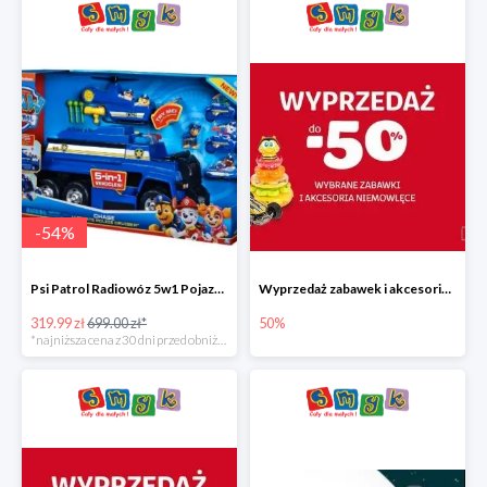
-
54
%
Psi Patrol Radiowóz 5w1 Pojazd ratunkowy z figurką Chase'a
Wyprzedaż zabawek i akcesoriów niemowlęcych w Smyku do -50%
319.99 zł
699.00 zł*
50%
*najniższa cena z 30 dni przed obniżką