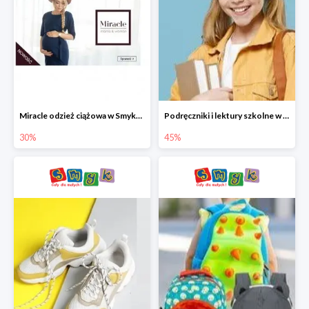
Miracle odzież ciążowa w Smyku co -30%
Podręczniki i lektury szkolne w Smyku do -45%
30%
45%