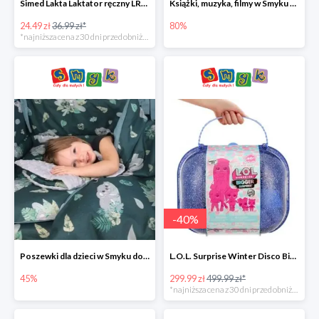
Simed Lakta Laktator ręczny LR-8 -34%
Książki, muzyka, filmy w Smyku do -80%
24.49 zł
36.99 zł*
80%
*najniższa cena z 30 dni przed obniżką
-
40
%
Poszewki dla dzieci w Smyku do -45%
L.O.L. Surprise Winter Disco Bigger Surprise Zestaw laleczek w walizce -40%
45%
299.99 zł
499.99 zł*
*najniższa cena z 30 dni przed obniżką