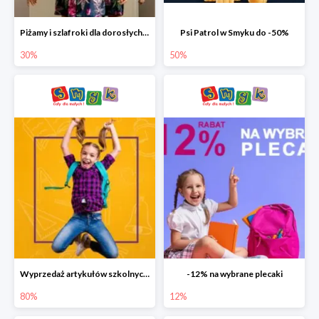
Piżamy i szlafroki dla dorosłych w Smyku do -30%
Psi Patrol w Smyku do -50%
30%
50%
Wyprzedaż artykułów szkolnych w Smyku do -80%
-12% na wybrane plecaki
80%
12%