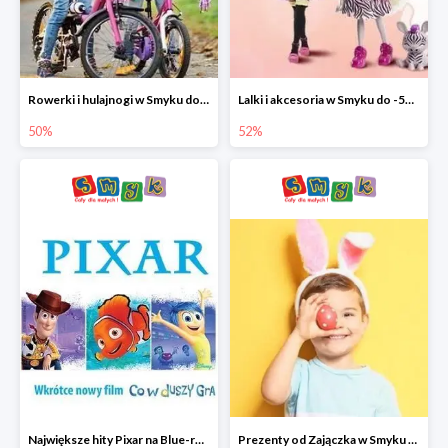
Rowerki i hulajnogi w Smyku do -50%
Lalki i akcesoria w Smyku do -52%
50%
52%
Największe hity Pixar na Blue-rey i DVD w Smyku - drugi film -50%
Prezenty od Zajączka w Smyku do -50%