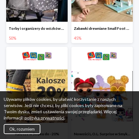
Torby i organizery do wózków w Smyku do -50%
Zabawki drewniane Small Foot do -45%
50%
45%
Używamy plików cookies, by ułatwić korzystanie z naszych
serwisów. Jeśli nie chcesz, by pliki cookies były zapisywane na
Twoim dysku, zmień ustawienia swojej przeglądarki. Więcej
informacji:
polityka prywatności
.
Ok, rozumiem
Kalosze w Smyku do -20%
Nowości L.O.L. Surprise w Smyku do -45%