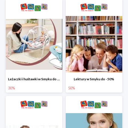
Leżaczki i huśtawki w Smyku do -30%
Lektury w Smyku do -50%
30%
50%