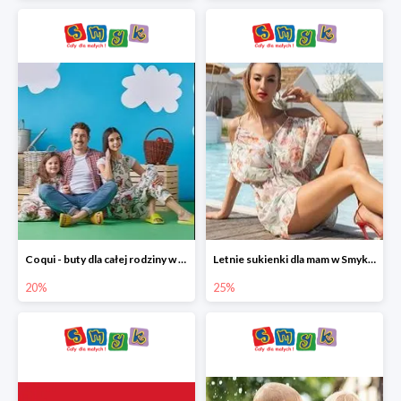
Coqui - buty dla całej rodziny w Smyku do -20%
Letnie sukienki dla mam w Smyku do -25%
20%
25%