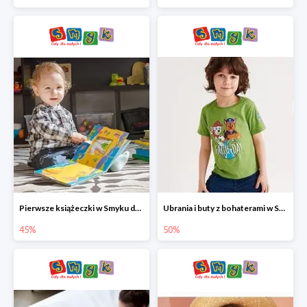
Pierwsze książeczki w Smyku do -45%
Ubrania i buty z bohaterami w Smyku do -50%
45%
50%