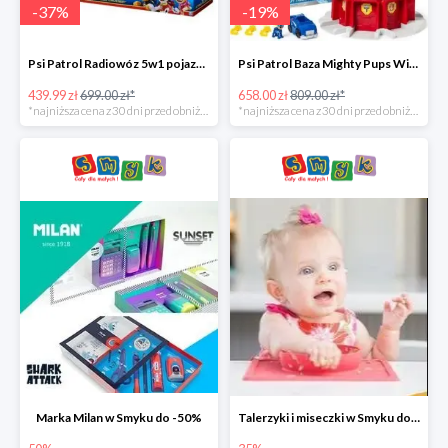
-
37
%
-
19
%
Psi Patrol Radiowóz 5w1 pojazd ratunkowy z figurką Chase'a -37%
Psi Patrol Baza Mighty Pups Wieża obserwacyjna+pojazd z figurką -19%
439.99 zł
699.00 zł*
658.00 zł
809.00 zł*
*najniższa cena z 30 dni przed obniżką
*najniższa cena z 30 dni przed obniżką
Marka Milan w Smyku do -50%
Talerzyki i miseczki w Smyku do -35%