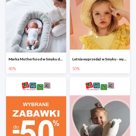
Marka Motherhood w Smyku do -40%
Letnia wyprzedaż w Smyku - wybrane ubrania i buty do -50%
40%
50%