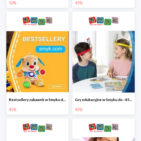
50%
45%
Bestsellery zabawek w Smyku do -45%
Gry edukacyjne w Smyku do -45%
45%
45%