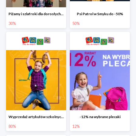
Piżamy i szlafroki dla dorosłych w Smyku do -30%
Psi Patrol w Smyku do -50%
30%
50%
Wyprzedaż artykułów szkolnych w Smyku do -80%
-12% na wybrane plecaki
80%
12%