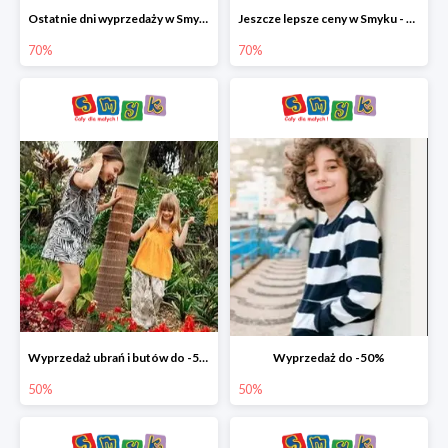
Ostatnie dni wyprzedaży w Smyku - ubrania i buty do -70%
Jeszcze lepsze ceny w Smyku - ubrania i buty do -70%
70%
70%
Wyprzedaż ubrań i butów do -50%
Wyprzedaż do -50%
50%
50%