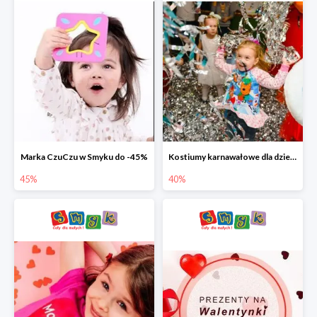
Marka CzuCzu w Smyku do -45%
Kostiumy karnawałowe dla dzieci w Smyku do -40%
45%
40%