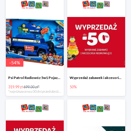
-
54
%
Psi Patrol Radiowóz 5w1 Pojazd ratunkowy z figurką Chase'a
Wyprzedaż zabawek i akcesoriów niemowlęcych w Smyku do -50%
319.99 zł
699.00 zł*
50%
*najniższa cena z 30 dni przed obniżką