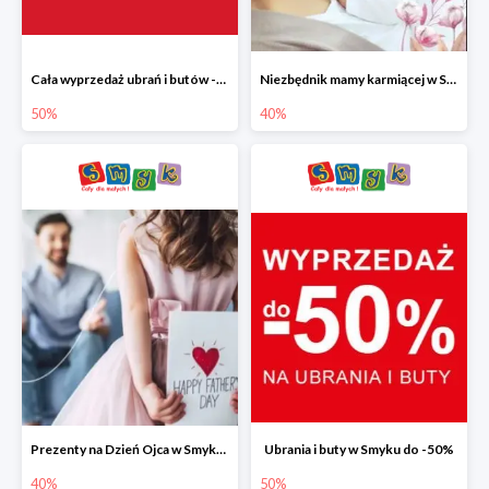
Cała wyprzedaż ubrań i butów -50%
Niezbędnik mamy karmiącej w Smyku do -40%
50%
40%
Prezenty na Dzień Ojca w Smyku do -40%
Ubrania i buty w Smyku do -50%
40%
50%