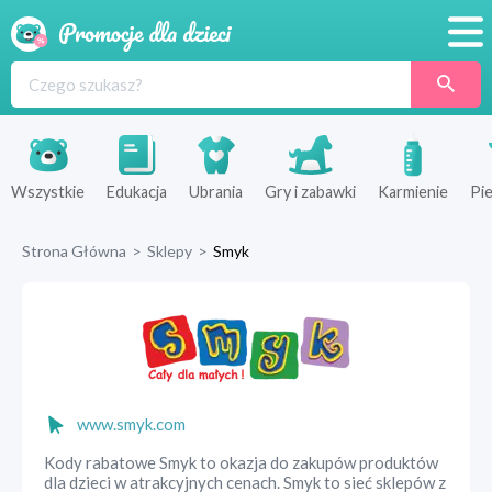
Promocje
Produkty
Sklepy
Wszystkie
Edukacja
Ubrania
Gry i zabawki
Karmienie
Pie
Blog
Strona Główna
>
Sklepy
>
Smyk
Wyprawka
www.smyk.com
Kody rabatowe Smyk to okazja do zakupów produktów
dla dzieci w atrakcyjnych cenach. Smyk to sieć sklepów z