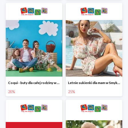
Coqui - buty dla całej rodziny w Smyku do -20%
Letnie sukienki dla mam w Smyku do -25%
20%
25%