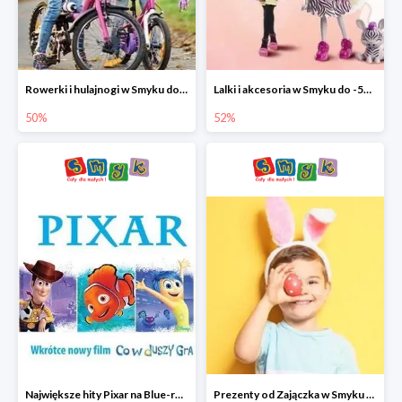
Rowerki i hulajnogi w Smyku do -50%
Lalki i akcesoria w Smyku do -52%
50%
52%
Największe hity Pixar na Blue-rey i DVD w Smyku - drugi film -50%
Prezenty od Zajączka w Smyku do -50%