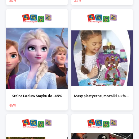
50%
35%
Kraina Lodu w Smyku do -45%
Masy plastyczne, mozaiki, układanki do -45%
45%