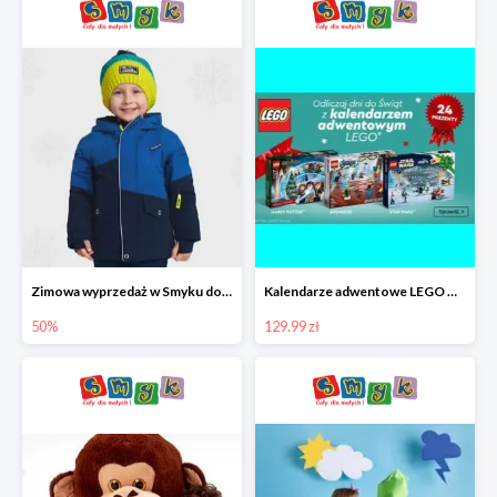
Zimowa wyprzedaż w Smyku do -50%
Kalendarze adwentowe LEGO w Smyku w super cenie
50%
129.99 zł