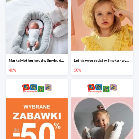
Marka Motherhood w Smyku do -40%
Letnia wyprzedaż w Smyku - wybrane ubrania i buty do -50%
40%
50%