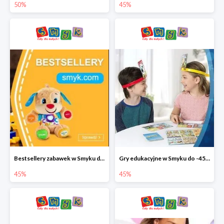
50%
45%
Bestsellery zabawek w Smyku do -45%
Gry edukacyjne w Smyku do -45%
45%
45%