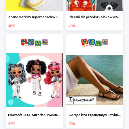
Znane marki w supercenach w Smyku - buty do -40%
Plecaki dla przedszkolaków w Smyku do -40%
40%
40%
Nowość: L.O.L. Surprise Tweens Doll w Smyku do -45%
Gorące lato z Ipanemą w Smyku do -30%
45%
30%