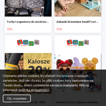
Torby i organizery do wózków w Smyku do -50%
Zabawki drewniane Small Foot do -45%
50%
45%
Używamy plików cookies, by ułatwić korzystanie z naszych
serwisów. Jeśli nie chcesz, by pliki cookies były zapisywane na
Twoim dysku, zmień ustawienia swojej przeglądarki. Więcej
informacji:
polityka prywatności
.
Ok, rozumiem
Kalosze w Smyku do -20%
Nowości L.O.L. Surprise w Smyku do -45%