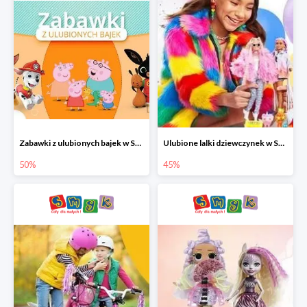
Zabawki z ulubionych bajek w Smyku do -50%
Ulubione lalki dziewczynek w Smyku do -45%
50%
45%