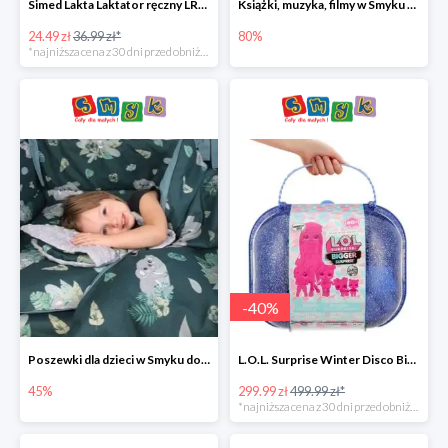
Simed Lakta Laktator ręczny LR-8 -34%
Książki, muzyka, filmy w Smyku do -80%
24.49 zł
36.99 zł*
80%
*najniższa cena z 30 dni przed obniżką
-
40
%
Poszewki dla dzieci w Smyku do -45%
L.O.L. Surprise Winter Disco Bigger Surprise Zestaw laleczek w walizce -40%
45%
299.99 zł
499.99 zł*
*najniższa cena z 30 dni przed obniżką