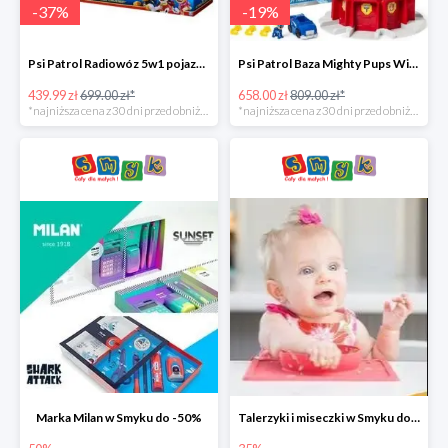
-
37
%
-
19
%
Psi Patrol Radiowóz 5w1 pojazd ratunkowy z figurką Chase'a -37%
Psi Patrol Baza Mighty Pups Wieża obserwacyjna+pojazd z figurką -19%
439.99 zł
699.00 zł*
658.00 zł
809.00 zł*
*najniższa cena z 30 dni przed obniżką
*najniższa cena z 30 dni przed obniżką
Marka Milan w Smyku do -50%
Talerzyki i miseczki w Smyku do -35%