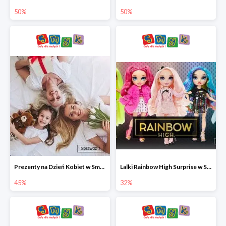
50%
50%
Prezenty na Dzień Kobiet w Smyku do -45%
Lalki Rainbow High Surprise w Smyku do -35%
45%
32%