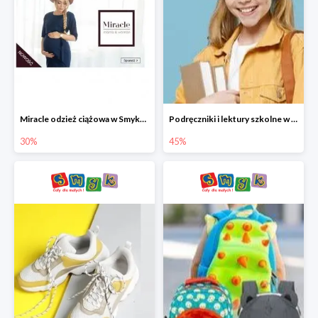
Miracle odzież ciążowa w Smyku co -30%
Podręczniki i lektury szkolne w Smyku do -45%
30%
45%