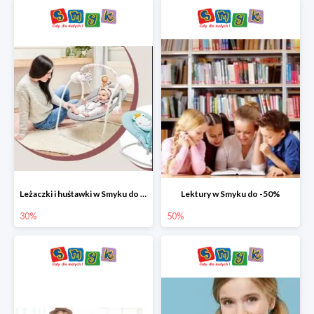
Leżaczki i huśtawki w Smyku do -30%
Lektury w Smyku do -50%
30%
50%