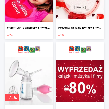
Walentynki dla dzieci w Smyku do -60%
Prezenty na Walentynki w Smyku do -60%
60%
60%
-
34
%