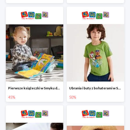
Pierwsze książeczki w Smyku do -45%
Ubrania i buty z bohaterami w Smyku do -50%
45%
50%