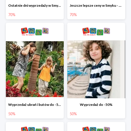
Ostatnie dni wyprzedaży w Smyku - ubrania i buty do -70%
Jeszcze lepsze ceny w Smyku - ubrania i buty do -70%
70%
70%
Wyprzedaż ubrań i butów do -50%
Wyprzedaż do -50%
50%
50%