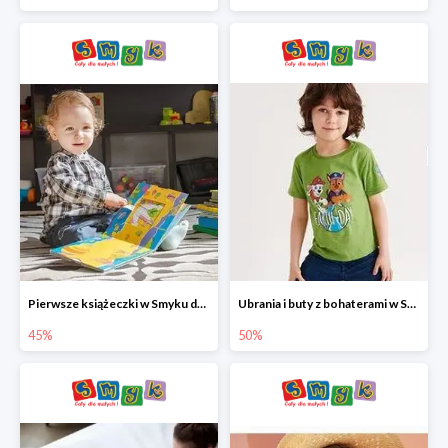
Pierwsze książeczki w Smyku do -45%
Ubrania i buty z bohaterami w Smyku do -50%
45%
50%