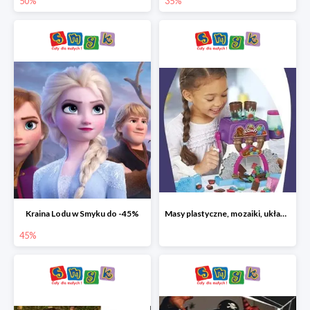
50%
35%
Kraina Lodu w Smyku do -45%
Masy plastyczne, mozaiki, układanki do -45%
45%