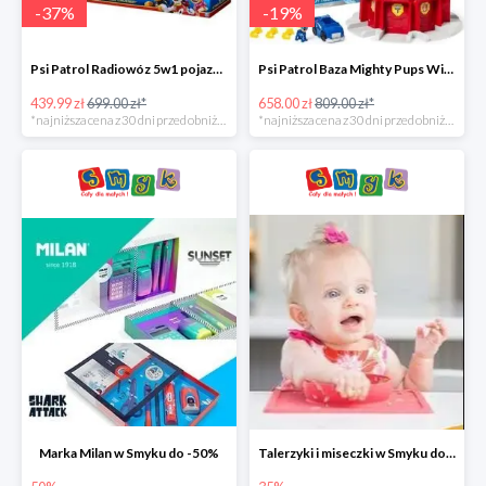
-
37
%
-
19
%
Psi Patrol Radiowóz 5w1 pojazd ratunkowy z figurką Chase'a -37%
Psi Patrol Baza Mighty Pups Wieża obserwacyjna+pojazd z figurką -19%
439.99 zł
699.00 zł*
658.00 zł
809.00 zł*
*najniższa cena z 30 dni przed obniżką
*najniższa cena z 30 dni przed obniżką
Marka Milan w Smyku do -50%
Talerzyki i miseczki w Smyku do -35%