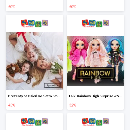
50%
50%
Prezenty na Dzień Kobiet w Smyku do -45%
Lalki Rainbow High Surprise w Smyku do -35%
45%
32%