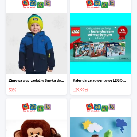
Zimowa wyprzedaż w Smyku do -50%
Kalendarze adwentowe LEGO w Smyku w super cenie
50%
129.99 zł