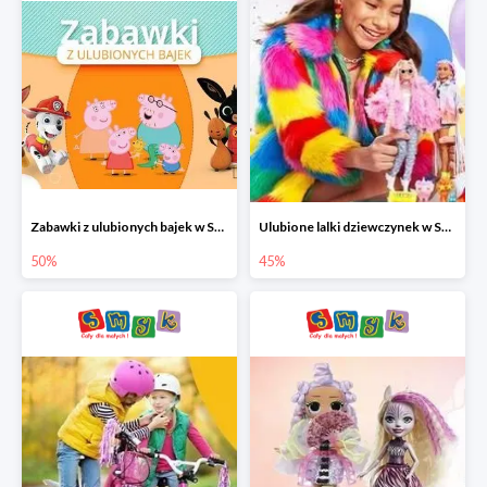
Zabawki z ulubionych bajek w Smyku do -50%
Ulubione lalki dziewczynek w Smyku do -45%
50%
45%