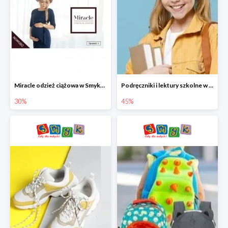
Miracle odzież ciążowa w Smyku co -30%
Podręczniki i lektury szkolne w Smyku do -45%
30%
45%