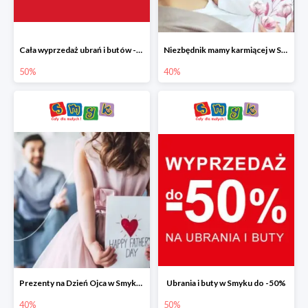
Cała wyprzedaż ubrań i butów -50%
Niezbędnik mamy karmiącej w Smyku do -40%
50%
40%
Prezenty na Dzień Ojca w Smyku do -40%
Ubrania i buty w Smyku do -50%
40%
50%