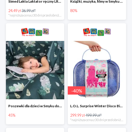
Simed Lakta Laktator ręczny LR-8 -34%
Książki, muzyka, filmy w Smyku do -80%
24.49 zł
36.99 zł*
80%
*najniższa cena z 30 dni przed obniżką
-
40
%
Poszewki dla dzieci w Smyku do -45%
L.O.L. Surprise Winter Disco Bigger Surprise Zestaw laleczek w walizce -40%
45%
299.99 zł
499.99 zł*
*najniższa cena z 30 dni przed obniżką