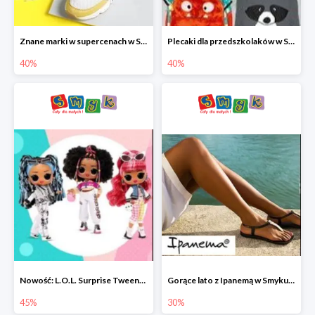
Znane marki w supercenach w Smyku - buty do -40%
Plecaki dla przedszkolaków w Smyku do -40%
40%
40%
Nowość: L.O.L. Surprise Tweens Doll w Smyku do -45%
Gorące lato z Ipanemą w Smyku do -30%
45%
30%