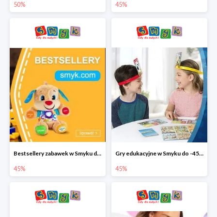
50%
45%
Bestsellery zabawek w Smyku do -45%
Gry edukacyjne w Smyku do -45%
45%
45%