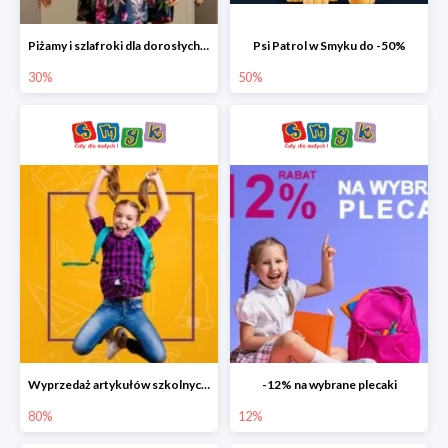
Piżamy i szlafroki dla dorosłych w Smyku do -30%
Psi Patrol w Smyku do -50%
30%
50%
Wyprzedaż artykułów szkolnych w Smyku do -80%
-12% na wybrane plecaki
80%
12%