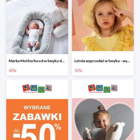
Marka Motherhood w Smyku do -40%
Letnia wyprzedaż w Smyku - wybrane ubrania i buty do -50%
40%
50%