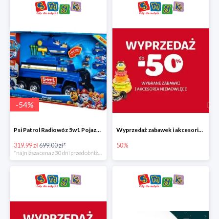
-
54
%
Psi Patrol Radiowóz 5w1 Pojazd ratunkowy z figurką Chase'a
Wyprzedaż zabawek i akcesoriów niemowlęcych w Smyku do -50%
319.99 zł
699.00 zł*
50%
*najniższa cena z 30 dni przed obniżką