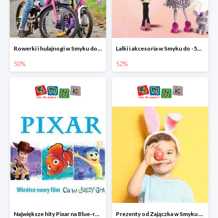
Rowerki i hulajnogi w Smyku do -50%
Lalki i akcesoria w Smyku do -52%
50%
52%
Największe hity Pixar na Blue-rey i DVD w Smyku - drugi film -50%
Prezenty od Zajączka w Smyku do -50%