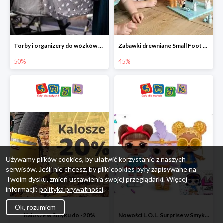
Torby i organizery do wózków w Smyku do -50%
Zabawki drewniane Small Foot do -45%
50%
45%
Używamy plików cookies, by ułatwić korzystanie z naszych
serwisów. Jeśli nie chcesz, by pliki cookies były zapisywane na
Twoim dysku, zmień ustawienia swojej przeglądarki. Więcej
informacji:
polityka prywatności
.
Ok, rozumiem
Kalosze w Smyku do -20%
Nowości L.O.L. Surprise w Smyku do -45%