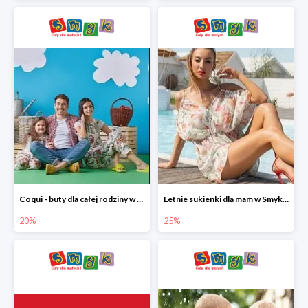
Coqui - buty dla całej rodziny w Smyku do -20%
Letnie sukienki dla mam w Smyku do -25%
20%
25%