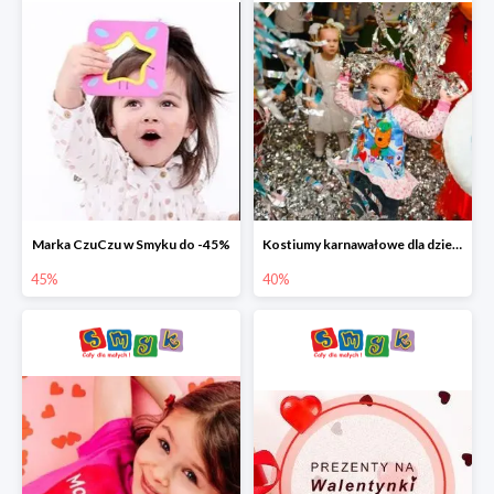
Marka CzuCzu w Smyku do -45%
Kostiumy karnawałowe dla dzieci w Smyku do -40%
45%
40%