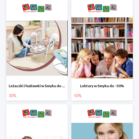
Leżaczki i huśtawki w Smyku do -30%
Lektury w Smyku do -50%
30%
50%