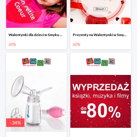
Walentynki dla dzieci w Smyku do -60%
Prezenty na Walentynki w Smyku do -60%
60%
60%
-
34
%