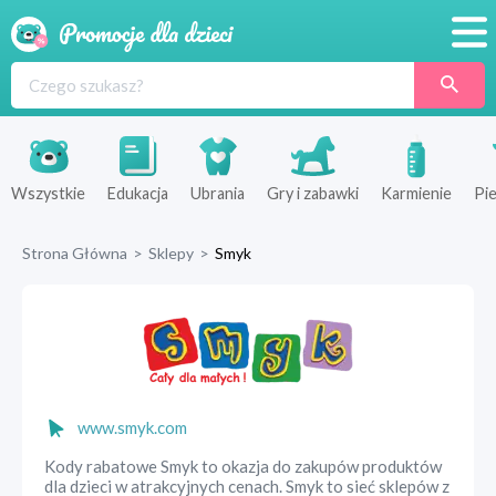
Promocje
Produkty
Sklepy
Wszystkie
Edukacja
Ubrania
Gry i zabawki
Karmienie
Pie
Blog
Strona Główna
>
Sklepy
>
Smyk
Wyprawka
www.smyk.com
Kody rabatowe Smyk to okazja do zakupów produktów
dla dzieci w atrakcyjnych cenach. Smyk to sieć sklepów z