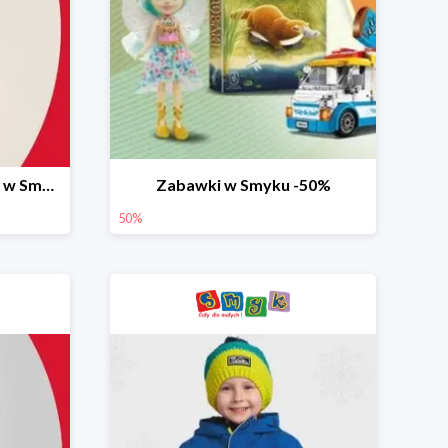
Ostatnie dni wyprzedaży w Smyku do -70%
Zabawki w Smyku -50%
50%