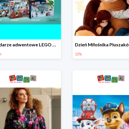
Kalendarze adwentowe LEGO w Smyku w super cenie
ł
10%