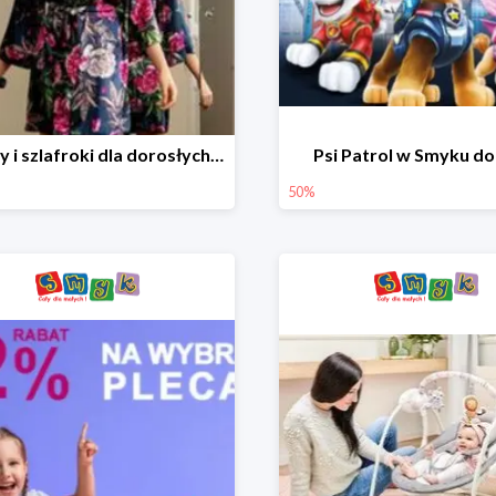
Piżamy i szlafroki dla dorosłych w Smyku do -30%
Psi Patrol w Smyku d
50%