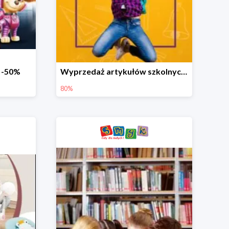
o -50%
Wyprzedaż artykułów szkolnych w Smyku do -80%
80%