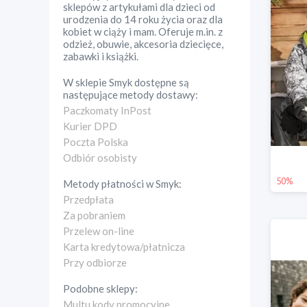
sklepów z artykułami dla dzieci od
urodzenia do 14 roku życia oraz dla
kobiet w ciąży i mam. Oferuje m.in. z
odzież, obuwie, akcesoria dziecięce,
zabawki i książki.
W sklepie
Smyk
dostępne są
następujące metody dostawy:
Paczkomaty InPost
Kurier DPD
Poczta Polska
Odbiór osobisty
50%
Metody płatności w
Smyk
:
Przedpłata
Za pobraniem
Przelew on-line
Karta kredytowa/płatnicza
Przy odbiorze
Podobne sklepy:
Multu kody promocyjne