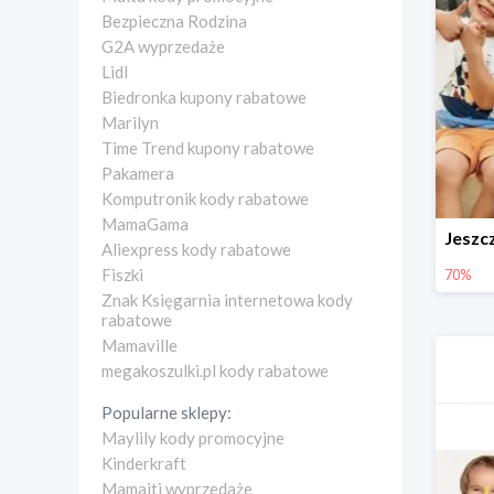
Bezpieczna Rodzina
G2A wyprzedaże
Lidl
Biedronka kupony rabatowe
Marilyn
Time Trend kupony rabatowe
Pakamera
Komputronik kody rabatowe
MamaGama
Aliexpress kody rabatowe
Fiszki
70%
Znak Księgarnia internetowa kody
rabatowe
Mamaville
megakoszulki.pl kody rabatowe
Popularne sklepy:
Maylily kody promocyjne
Kinderkraft
Mamaiti wyprzedaże