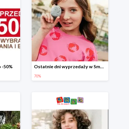
o -50%
Ostatnie dni wyprzedaży w Smyku - ubrania i buty do -70%
70%