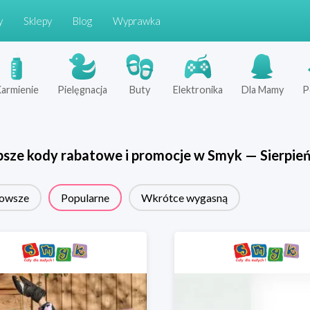
y
Sklepy
Blog
Wyprawka
armienie
Pielęgnacja
Buty
Elektronika
Dla Mamy
P
psze kody rabatowe i promocje w
Smyk
—
Sierpie
owsze
Popularne
Wkrótce wygasną