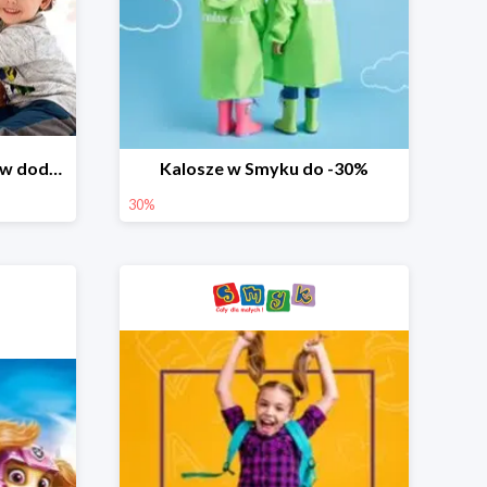
Dzień Miłośnika Pluszaków dodatkowy rabat -10%
Kalosze w Smyku do -30%
30%