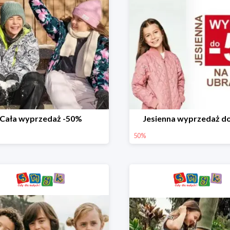
Cała wyprzedaż -50%
Jesienna wyprzedaż d
50%