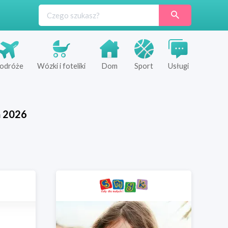
odróże
Wózki i foteliki
Dom
Sport
Usługi
ń
2026