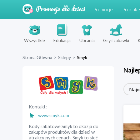
Promocje
Produkt
Wszystkie
Edukacja
Ubrania
Gry i zabawki
K
Strona Główna
>
Sklepy
>
Smyk
Najle
Najn
Kontakt:
www.smyk.com
Kody rabatowe Smyk to okazja do
zakupów produktów dla dzieci w
atrakcyjnych cenach. Smyk to sieć