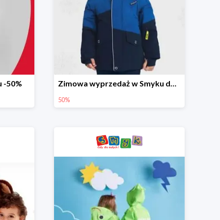
u -50%
Zimowa wyprzedaż w Smyku do -50%
50%