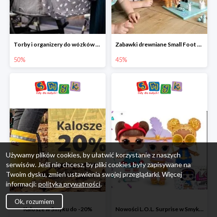
Torby i organizery do wózków w Smyku do -50%
Zabawki drewniane Small Foot do -45%
50%
45%
Używamy plików cookies, by ułatwić korzystanie z naszych
serwisów. Jeśli nie chcesz, by pliki cookies były zapisywane na
Twoim dysku, zmień ustawienia swojej przeglądarki. Więcej
informacji:
polityka prywatności
.
Ok, rozumiem
Kalosze w Smyku do -20%
Nowości L.O.L. Surprise w Smyku do -45%