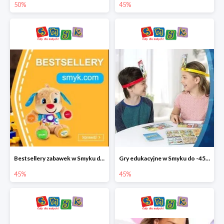
50%
45%
Bestsellery zabawek w Smyku do -45%
Gry edukacyjne w Smyku do -45%
45%
45%