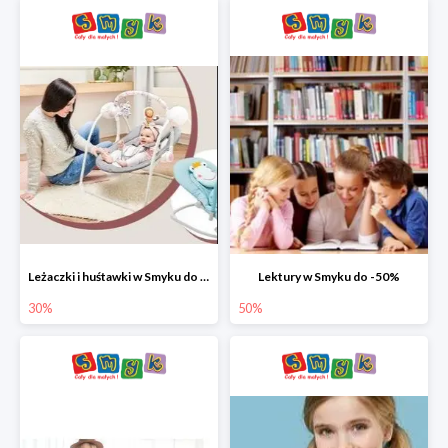
Leżaczki i huśtawki w Smyku do -30%
Lektury w Smyku do -50%
30%
50%