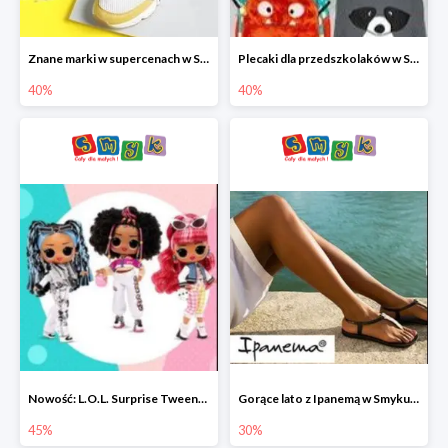
Znane marki w supercenach w Smyku - buty do -40%
Plecaki dla przedszkolaków w Smyku do -40%
40%
40%
Nowość: L.O.L. Surprise Tweens Doll w Smyku do -45%
Gorące lato z Ipanemą w Smyku do -30%
45%
30%