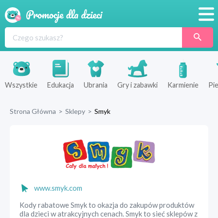
Promocje
Produkty
Sklepy
Wszystkie
Edukacja
Ubrania
Gry i zabawki
Karmienie
Pie
Blog
Strona Główna
>
Sklepy
>
Smyk
Wyprawka
www.smyk.com
Kody rabatowe Smyk to okazja do zakupów produktów
dla dzieci w atrakcyjnych cenach. Smyk to sieć sklepów z