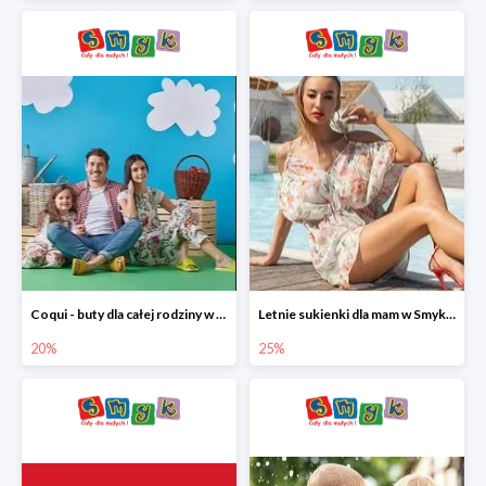
Coqui - buty dla całej rodziny w Smyku do -20%
Letnie sukienki dla mam w Smyku do -25%
20%
25%