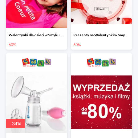
Walentynki dla dzieci w Smyku do -60%
Prezenty na Walentynki w Smyku do -60%
60%
60%
-
34
%