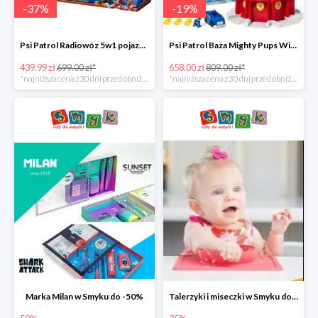
-
37
%
-
19
%
Psi Patrol Radiowóz 5w1 pojazd ratunkowy z figurką Chase'a -37%
Psi Patrol Baza Mighty Pups Wieża obserwacyjna+pojazd z figurką -19%
439.99 zł
699.00 zł*
658.00 zł
809.00 zł*
*najniższa cena z 30 dni przed obniżką
*najniższa cena z 30 dni przed obniżką
Marka Milan w Smyku do -50%
Talerzyki i miseczki w Smyku do -35%