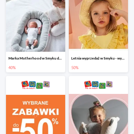
Marka Motherhood w Smyku do -40%
Letnia wyprzedaż w Smyku - wybrane ubrania i buty do -50%
40%
50%