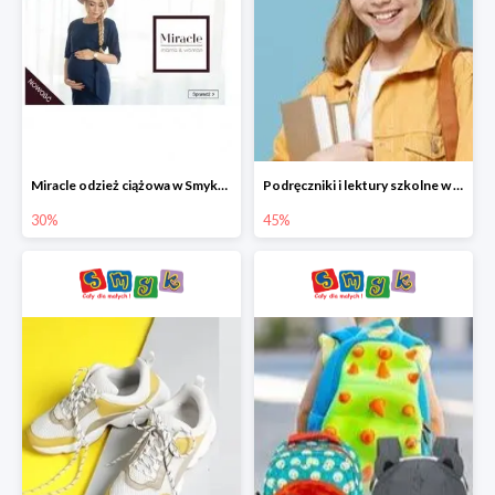
Miracle odzież ciążowa w Smyku co -30%
Podręczniki i lektury szkolne w Smyku do -45%
30%
45%