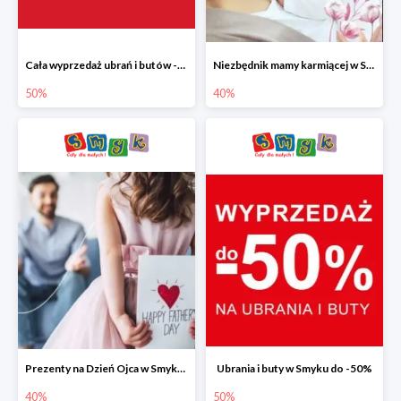
Cała wyprzedaż ubrań i butów -50%
Niezbędnik mamy karmiącej w Smyku do -40%
50%
40%
Prezenty na Dzień Ojca w Smyku do -40%
Ubrania i buty w Smyku do -50%
40%
50%