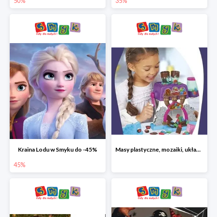
50%
35%
Kraina Lodu w Smyku do -45%
Masy plastyczne, mozaiki, układanki do -45%
45%