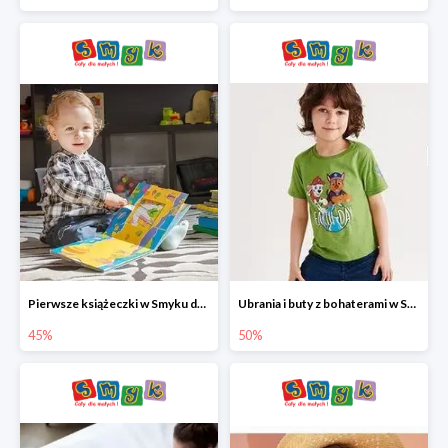
Pierwsze książeczki w Smyku do -45%
Ubrania i buty z bohaterami w Smyku do -50%
45%
50%