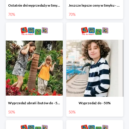
Ostatnie dni wyprzedaży w Smyku - ubrania i buty do -70%
Jeszcze lepsze ceny w Smyku - ubrania i buty do -70%
70%
70%
Wyprzedaż ubrań i butów do -50%
Wyprzedaż do -50%
50%
50%