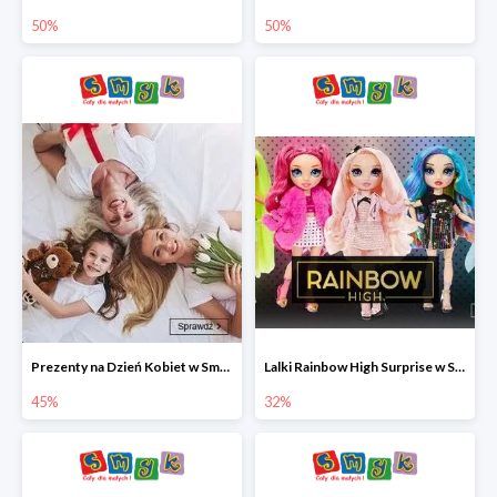
50%
50%
Prezenty na Dzień Kobiet w Smyku do -45%
Lalki Rainbow High Surprise w Smyku do -35%
45%
32%