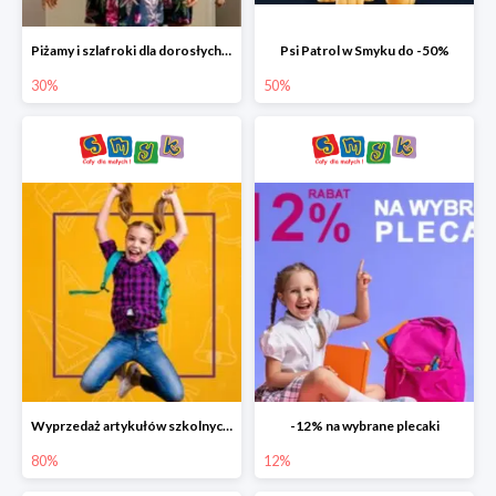
Piżamy i szlafroki dla dorosłych w Smyku do -30%
Psi Patrol w Smyku do -50%
30%
50%
Wyprzedaż artykułów szkolnych w Smyku do -80%
-12% na wybrane plecaki
80%
12%