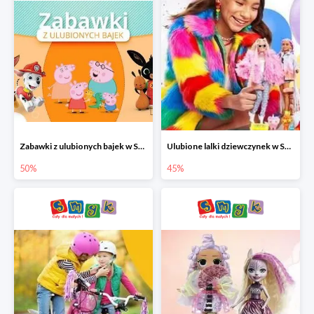
Zabawki z ulubionych bajek w Smyku do -50%
Ulubione lalki dziewczynek w Smyku do -45%
50%
45%