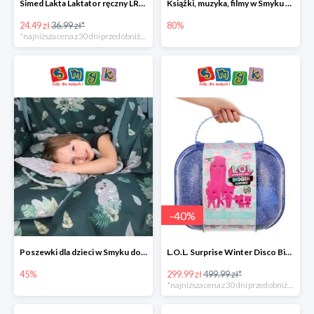
Simed Lakta Laktator ręczny LR-8 -34%
Książki, muzyka, filmy w Smyku do -80%
24.49 zł
36.99 zł*
80%
*najniższa cena z 30 dni przed obniżką
-
40
%
Poszewki dla dzieci w Smyku do -45%
L.O.L. Surprise Winter Disco Bigger Surprise Zestaw laleczek w walizce -40%
45%
299.99 zł
499.99 zł*
*najniższa cena z 30 dni przed obniżką