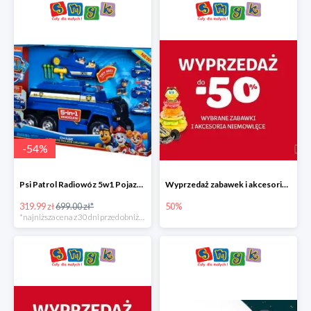
-
54
%
Psi Patrol Radiowóz 5w1 Pojazd ratunkowy z figurką Chase'a
Wyprzedaż zabawek i akcesoriów niemowlęcych w Smyku do -50%
319.99 zł
699.00 zł*
50%
*najniższa cena z 30 dni przed obniżką