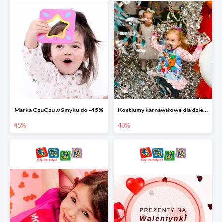
Marka CzuCzu w Smyku do -45%
Kostiumy karnawałowe dla dzieci w Smyku do -40%
45%
40%