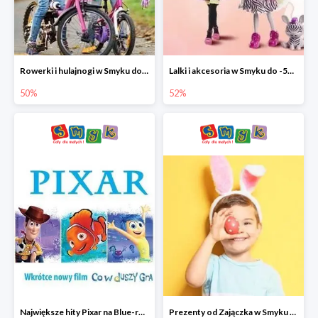
Rowerki i hulajnogi w Smyku do -50%
Lalki i akcesoria w Smyku do -52%
50%
52%
Największe hity Pixar na Blue-rey i DVD w Smyku - drugi film -50%
Prezenty od Zajączka w Smyku do -50%