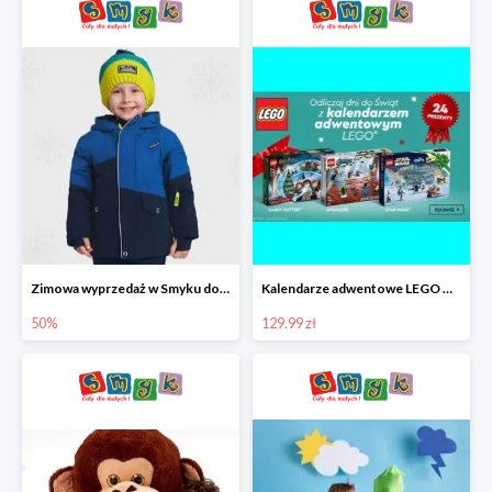
Zimowa wyprzedaż w Smyku do -50%
Kalendarze adwentowe LEGO w Smyku w super cenie
50%
129.99 zł