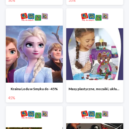
50%
35%
Kraina Lodu w Smyku do -45%
Masy plastyczne, mozaiki, układanki do -45%
45%