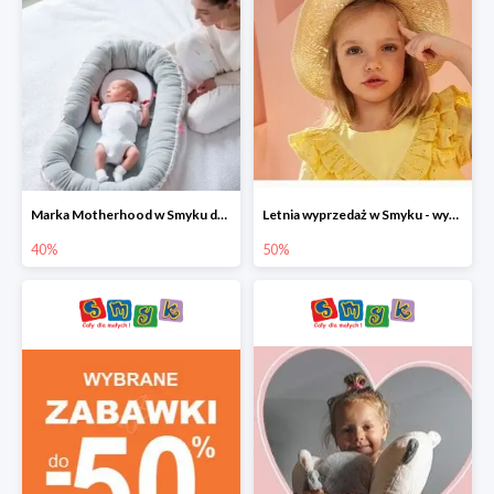
Marka Motherhood w Smyku do -40%
Letnia wyprzedaż w Smyku - wybrane ubrania i buty do -50%
40%
50%