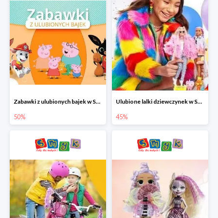
Zabawki z ulubionych bajek w Smyku do -50%
Ulubione lalki dziewczynek w Smyku do -45%
50%
45%