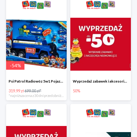
-
54
%
Psi Patrol Radiowóz 5w1 Pojazd ratunkowy z figurką Chase'a
Wyprzedaż zabawek i akcesoriów niemowlęcych w Smyku do -50%
319.99 zł
699.00 zł*
50%
*najniższa cena z 30 dni przed obniżką