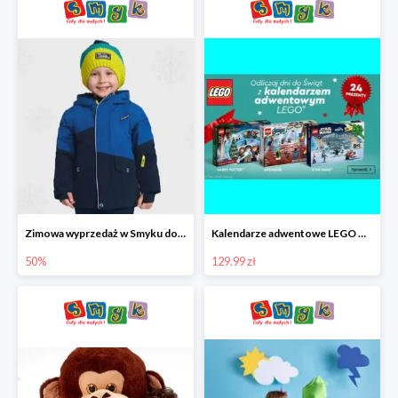
Zimowa wyprzedaż w Smyku do -50%
Kalendarze adwentowe LEGO w Smyku w super cenie
50%
129.99 zł