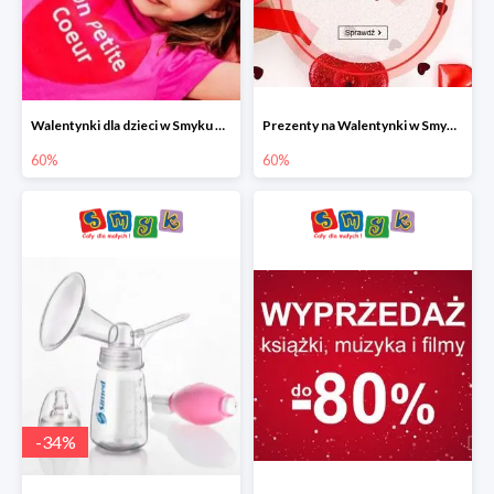
Walentynki dla dzieci w Smyku do -60%
Prezenty na Walentynki w Smyku do -60%
60%
60%
-
34
%