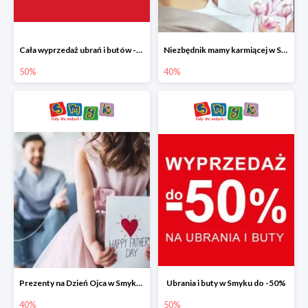
Cała wyprzedaż ubrań i butów -50%
Niezbędnik mamy karmiącej w Smyku do -40%
50%
40%
Prezenty na Dzień Ojca w Smyku do -40%
Ubrania i buty w Smyku do -50%
40%
50%