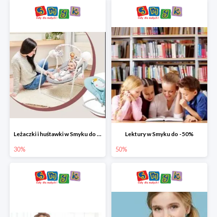
Leżaczki i huśtawki w Smyku do -30%
Lektury w Smyku do -50%
30%
50%