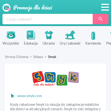
Promocje
Produkty
Sklepy
Wszystkie
Edukacja
Ubrania
Gry i zabawki
Karmienie
Pie
Blog
Strona Główna
>
Sklepy
>
Smyk
Wyprawka
www.smyk.com
Kody rabatowe Smyk to okazja do zakupów produktów
dla dzieci w atrakcyjnych cenach. Smyk to sieć sklepów z