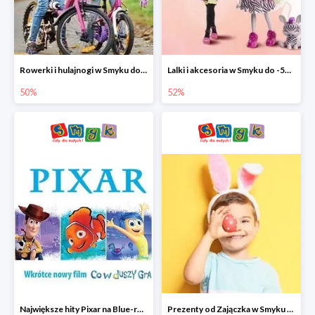
Rowerki i hulajnogi w Smyku do -50%
Lalki i akcesoria w Smyku do -52%
50%
52%
Największe hity Pixar na Blue-rey i DVD w Smyku - drugi film -50%
Prezenty od Zajączka w Smyku do -50%