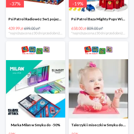
-
37
%
-
19
%
Psi Patrol Radiowóz 5w1 pojazd ratunkowy z figurką Chase'a -37%
Psi Patrol Baza Mighty Pups Wieża obserwacyjna+pojazd z figurką -19%
439.99 zł
699.00 zł*
658.00 zł
809.00 zł*
*najniższa cena z 30 dni przed obniżką
*najniższa cena z 30 dni przed obniżką
Marka Milan w Smyku do -50%
Talerzyki i miseczki w Smyku do -35%