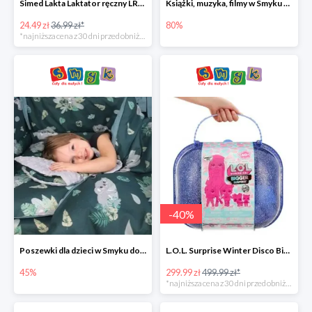
Simed Lakta Laktator ręczny LR-8 -34%
Książki, muzyka, filmy w Smyku do -80%
24.49 zł
36.99 zł*
80%
*najniższa cena z 30 dni przed obniżką
-
40
%
Poszewki dla dzieci w Smyku do -45%
L.O.L. Surprise Winter Disco Bigger Surprise Zestaw laleczek w walizce -40%
45%
299.99 zł
499.99 zł*
*najniższa cena z 30 dni przed obniżką