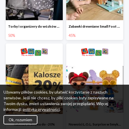
Torby i organizery do wózków w Smyku do -50%
Zabawki drewniane Small Foot do -45%
50%
45%
Używamy plików cookies, by ułatwić korzystanie z naszych
serwisów. Jeśli nie chcesz, by pliki cookies były zapisywane na
Twoim dysku, zmień ustawienia swojej przeglądarki. Więcej
informacji:
polityka prywatności
.
Ok, rozumiem
Kalosze w Smyku do -20%
Nowości L.O.L. Surprise w Smyku do -45%