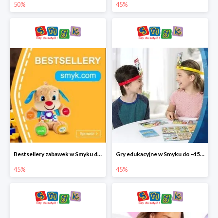
50%
45%
Bestsellery zabawek w Smyku do -45%
Gry edukacyjne w Smyku do -45%
45%
45%