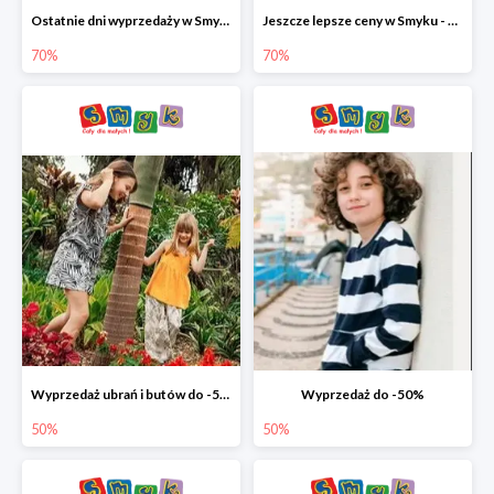
Ostatnie dni wyprzedaży w Smyku - ubrania i buty do -70%
Jeszcze lepsze ceny w Smyku - ubrania i buty do -70%
70%
70%
Wyprzedaż ubrań i butów do -50%
Wyprzedaż do -50%
50%
50%