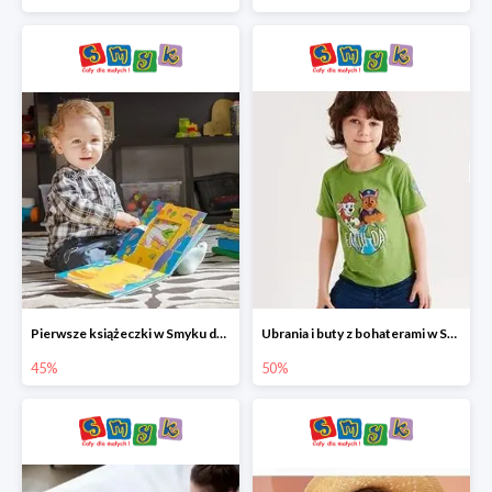
Pierwsze książeczki w Smyku do -45%
Ubrania i buty z bohaterami w Smyku do -50%
45%
50%