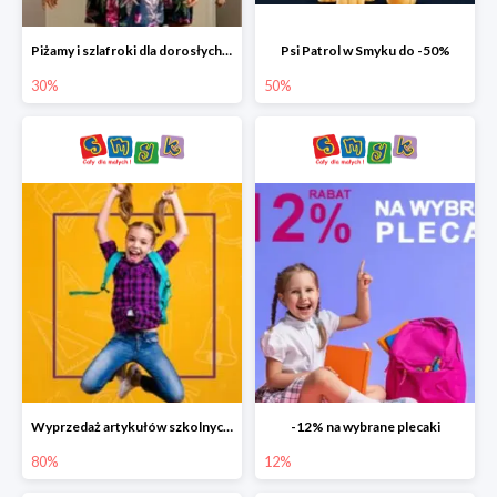
Piżamy i szlafroki dla dorosłych w Smyku do -30%
Psi Patrol w Smyku do -50%
30%
50%
Wyprzedaż artykułów szkolnych w Smyku do -80%
-12% na wybrane plecaki
80%
12%