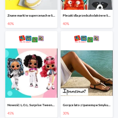
Znane marki w supercenach w Smyku - buty do -40%
Plecaki dla przedszkolaków w Smyku do -40%
40%
40%
Nowość: L.O.L. Surprise Tweens Doll w Smyku do -45%
Gorące lato z Ipanemą w Smyku do -30%
45%
30%