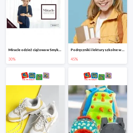
Miracle odzież ciążowa w Smyku co -30%
Podręczniki i lektury szkolne w Smyku do -45%
30%
45%