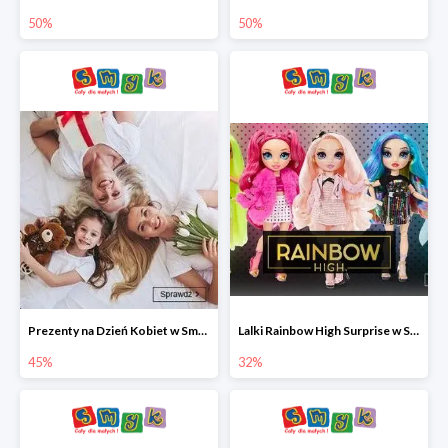
50%
50%
Prezenty na Dzień Kobiet w Smyku do -45%
Lalki Rainbow High Surprise w Smyku do -35%
45%
32%