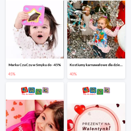
Marka CzuCzu w Smyku do -45%
Kostiumy karnawałowe dla dzieci w Smyku do -40%
45%
40%