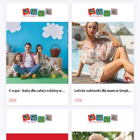
Coqui - buty dla całej rodziny w Smyku do -20%
Letnie sukienki dla mam w Smyku do -25%
20%
25%