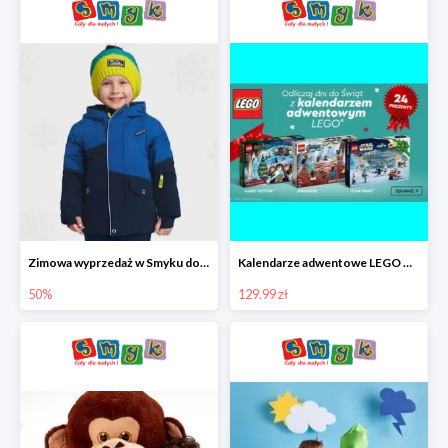
Zimowa wyprzedaż w Smyku do -50%
Kalendarze adwentowe LEGO w Smyku w super cenie
50%
129.99 zł