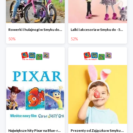
Rowerki i hulajnogi w Smyku do -50%
Lalki i akcesoria w Smyku do -52%
50%
52%
Największe hity Pixar na Blue-rey i DVD w Smyku - drugi film -50%
Prezenty od Zajączka w Smyku do -50%