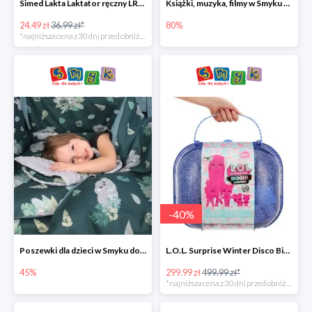
Simed Lakta Laktator ręczny LR-8 -34%
Książki, muzyka, filmy w Smyku do -80%
24.49 zł
36.99 zł*
80%
*najniższa cena z 30 dni przed obniżką
-
40
%
Poszewki dla dzieci w Smyku do -45%
L.O.L. Surprise Winter Disco Bigger Surprise Zestaw laleczek w walizce -40%
45%
299.99 zł
499.99 zł*
*najniższa cena z 30 dni przed obniżką