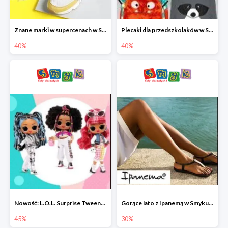
Znane marki w supercenach w Smyku - buty do -40%
Plecaki dla przedszkolaków w Smyku do -40%
40%
40%
Nowość: L.O.L. Surprise Tweens Doll w Smyku do -45%
Gorące lato z Ipanemą w Smyku do -30%
45%
30%