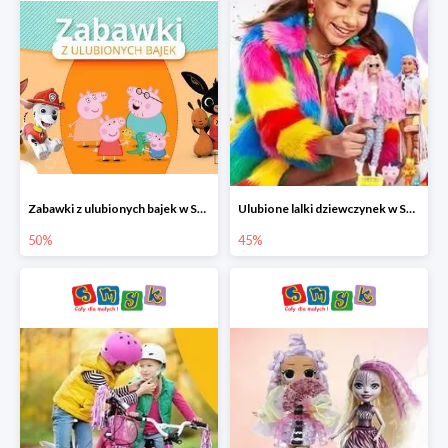
Zabawki z ulubionych bajek w Smyku do -50%
Ulubione lalki dziewczynek w Smyku do -45%
50%
45%