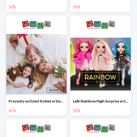
50%
50%
Prezenty na Dzień Kobiet w Smyku do -45%
Lalki Rainbow High Surprise w Smyku do -35%
45%
32%