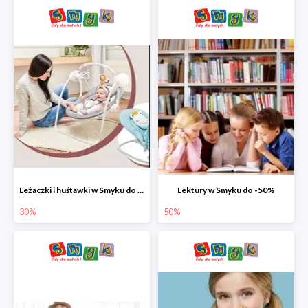
Leżaczki i huśtawki w Smyku do -30%
Lektury w Smyku do -50%
30%
50%