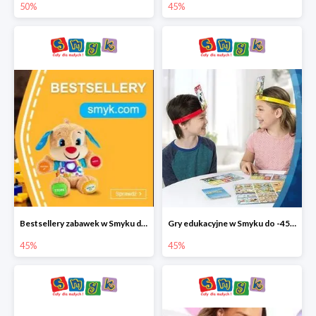
50%
45%
Bestsellery zabawek w Smyku do -45%
Gry edukacyjne w Smyku do -45%
45%
45%