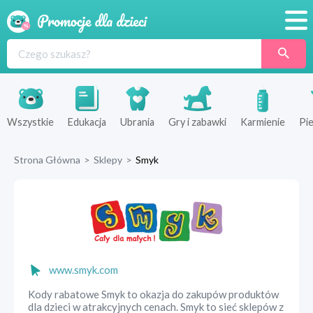
Promocje
Produkty
Sklepy
Wszystkie
Edukacja
Ubrania
Gry i zabawki
Karmienie
Pie
Blog
Strona Główna
>
Sklepy
>
Smyk
Wyprawka
www.smyk.com
Kody rabatowe Smyk to okazja do zakupów produktów
dla dzieci w atrakcyjnych cenach. Smyk to sieć sklepów z