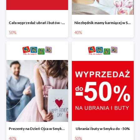
Cała wyprzedaż ubrań i butów -50%
Niezbędnik mamy karmiącej w Smyku do -40%
50%
40%
Prezenty na Dzień Ojca w Smyku do -40%
Ubrania i buty w Smyku do -50%
40%
50%