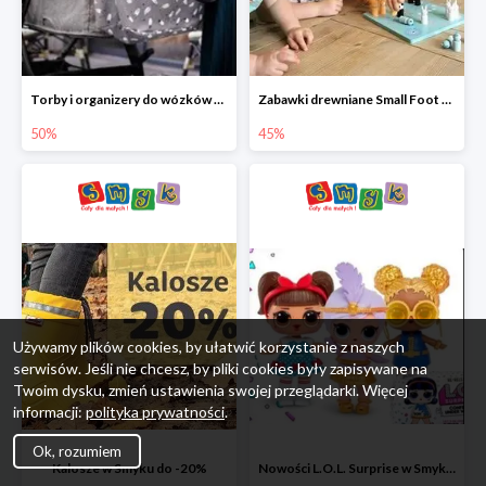
Torby i organizery do wózków w Smyku do -50%
Zabawki drewniane Small Foot do -45%
50%
45%
Używamy plików cookies, by ułatwić korzystanie z naszych
serwisów. Jeśli nie chcesz, by pliki cookies były zapisywane na
Twoim dysku, zmień ustawienia swojej przeglądarki. Więcej
informacji:
polityka prywatności
.
Ok, rozumiem
Kalosze w Smyku do -20%
Nowości L.O.L. Surprise w Smyku do -45%