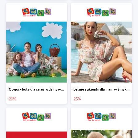
Coqui - buty dla całej rodziny w Smyku do -20%
Letnie sukienki dla mam w Smyku do -25%
20%
25%