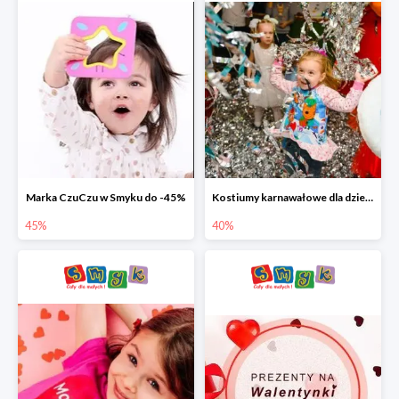
Marka CzuCzu w Smyku do -45%
Kostiumy karnawałowe dla dzieci w Smyku do -40%
45%
40%