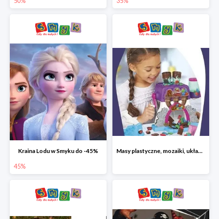
50%
35%
Kraina Lodu w Smyku do -45%
Masy plastyczne, mozaiki, układanki do -45%
45%