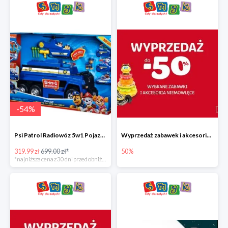
-
54
%
Psi Patrol Radiowóz 5w1 Pojazd ratunkowy z figurką Chase'a
Wyprzedaż zabawek i akcesoriów niemowlęcych w Smyku do -50%
319.99 zł
699.00 zł*
50%
*najniższa cena z 30 dni przed obniżką