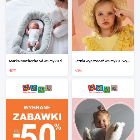
Marka Motherhood w Smyku do -40%
Letnia wyprzedaż w Smyku - wybrane ubrania i buty do -50%
40%
50%