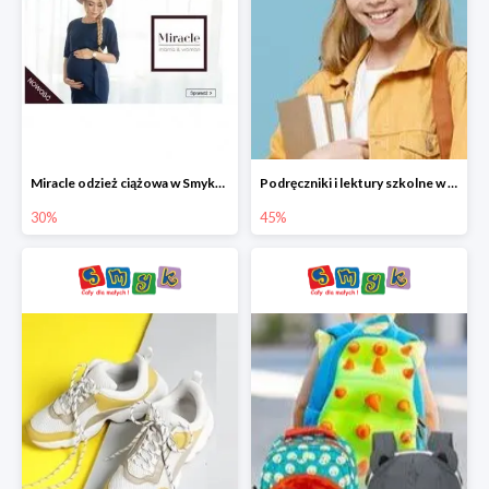
Miracle odzież ciążowa w Smyku co -30%
Podręczniki i lektury szkolne w Smyku do -45%
30%
45%