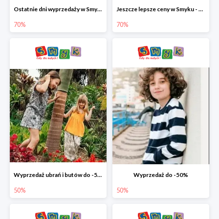
Ostatnie dni wyprzedaży w Smyku - ubrania i buty do -70%
Jeszcze lepsze ceny w Smyku - ubrania i buty do -70%
70%
70%
Wyprzedaż ubrań i butów do -50%
Wyprzedaż do -50%
50%
50%