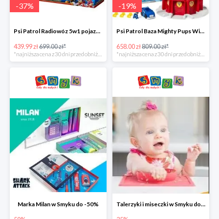
-
37
%
-
19
%
Psi Patrol Radiowóz 5w1 pojazd ratunkowy z figurką Chase'a -37%
Psi Patrol Baza Mighty Pups Wieża obserwacyjna+pojazd z figurką -19%
439.99 zł
699.00 zł*
658.00 zł
809.00 zł*
*najniższa cena z 30 dni przed obniżką
*najniższa cena z 30 dni przed obniżką
Marka Milan w Smyku do -50%
Talerzyki i miseczki w Smyku do -35%