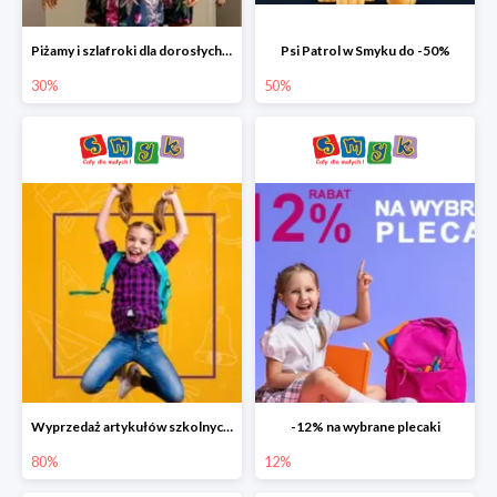
Piżamy i szlafroki dla dorosłych w Smyku do -30%
Psi Patrol w Smyku do -50%
30%
50%
Wyprzedaż artykułów szkolnych w Smyku do -80%
-12% na wybrane plecaki
80%
12%