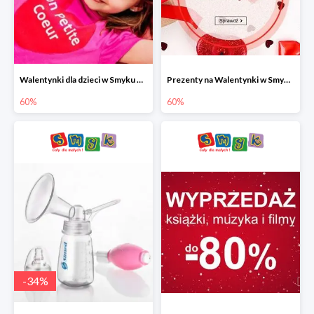
Walentynki dla dzieci w Smyku do -60%
Prezenty na Walentynki w Smyku do -60%
60%
60%
-
34
%