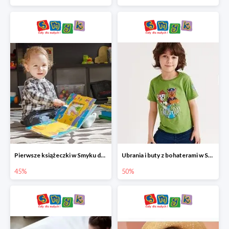
Pierwsze książeczki w Smyku do -45%
Ubrania i buty z bohaterami w Smyku do -50%
45%
50%