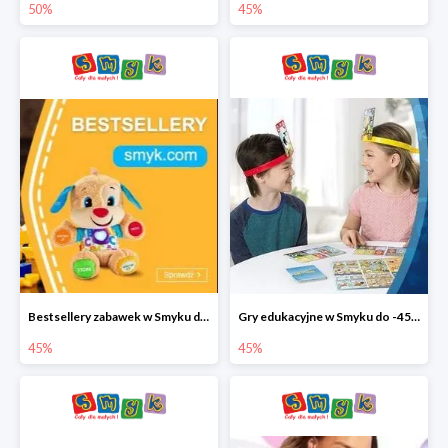
50%
45%
Bestsellery zabawek w Smyku do -45%
Gry edukacyjne w Smyku do -45%
45%
45%