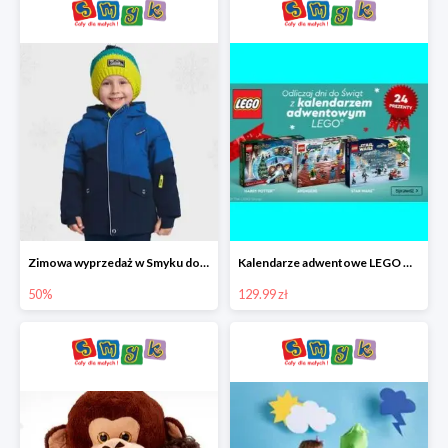
Zimowa wyprzedaż w Smyku do -50%
Kalendarze adwentowe LEGO w Smyku w super cenie
50%
129.99 zł