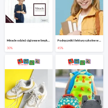
Miracle odzież ciążowa w Smyku co -30%
Podręczniki i lektury szkolne w Smyku do -45%
30%
45%