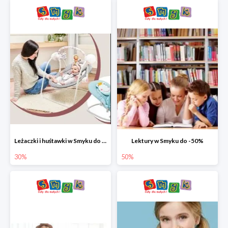
Leżaczki i huśtawki w Smyku do -30%
Lektury w Smyku do -50%
30%
50%