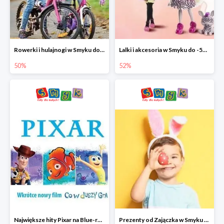
Rowerki i hulajnogi w Smyku do -50%
Lalki i akcesoria w Smyku do -52%
50%
52%
Największe hity Pixar na Blue-rey i DVD w Smyku - drugi film -50%
Prezenty od Zajączka w Smyku do -50%