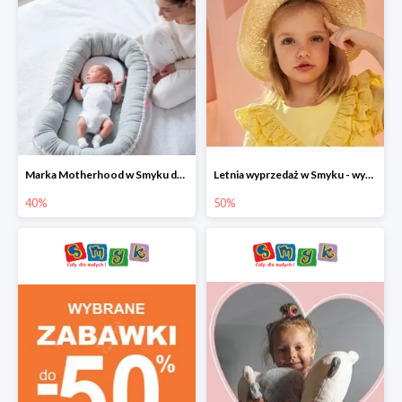
Marka Motherhood w Smyku do -40%
Letnia wyprzedaż w Smyku - wybrane ubrania i buty do -50%
40%
50%