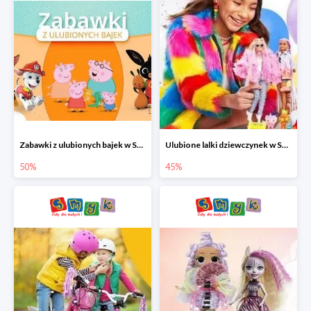
Zabawki z ulubionych bajek w Smyku do -50%
Ulubione lalki dziewczynek w Smyku do -45%
50%
45%