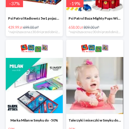
-
37
%
-
19
%
Psi Patrol Radiowóz 5w1 pojazd ratunkowy z figurką Chase'a -37%
Psi Patrol Baza Mighty Pups Wieża obserwacyjna+pojazd z figurką -19%
439.99 zł
699.00 zł*
658.00 zł
809.00 zł*
*najniższa cena z 30 dni przed obniżką
*najniższa cena z 30 dni przed obniżką
Marka Milan w Smyku do -50%
Talerzyki i miseczki w Smyku do -35%