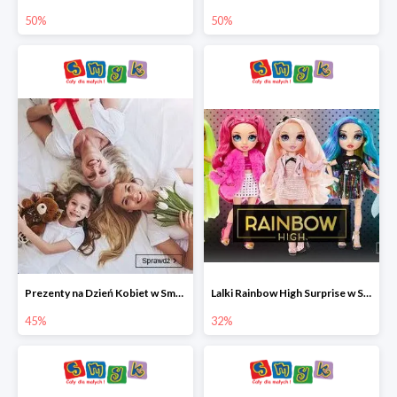
50%
50%
Prezenty na Dzień Kobiet w Smyku do -45%
Lalki Rainbow High Surprise w Smyku do -35%
45%
32%