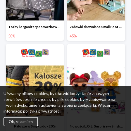
Torby i organizery do wózków w Smyku do -50%
Zabawki drewniane Small Foot do -45%
50%
45%
Używamy plików cookies, by ułatwić korzystanie z naszych
serwisów. Jeśli nie chcesz, by pliki cookies były zapisywane na
Twoim dysku, zmień ustawienia swojej przeglądarki. Więcej
informacji:
polityka prywatności
.
Ok, rozumiem
Kalosze w Smyku do -20%
Nowości L.O.L. Surprise w Smyku do -45%