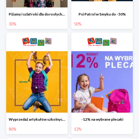
Piżamy i szlafroki dla dorosłych w Smyku do -30%
Psi Patrol w Smyku do -50%
30%
50%
Wyprzedaż artykułów szkolnych w Smyku do -80%
-12% na wybrane plecaki
80%
12%