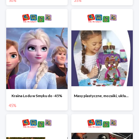
50%
35%
Kraina Lodu w Smyku do -45%
Masy plastyczne, mozaiki, układanki do -45%
45%