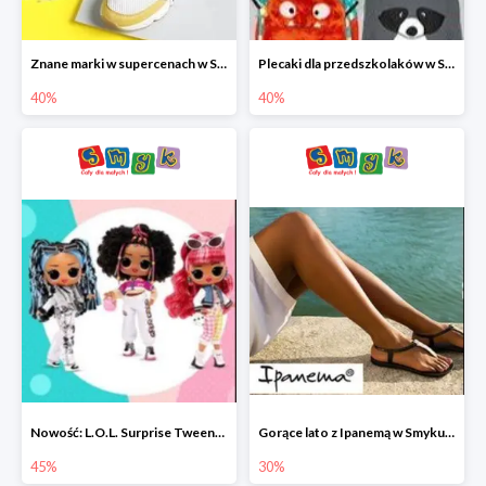
Znane marki w supercenach w Smyku - buty do -40%
Plecaki dla przedszkolaków w Smyku do -40%
40%
40%
Nowość: L.O.L. Surprise Tweens Doll w Smyku do -45%
Gorące lato z Ipanemą w Smyku do -30%
45%
30%