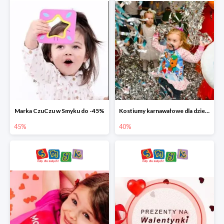
Marka CzuCzu w Smyku do -45%
Kostiumy karnawałowe dla dzieci w Smyku do -40%
45%
40%