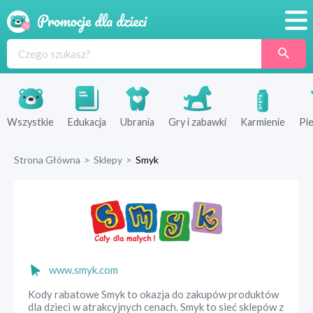
Promocje
Produkty
Sklepy
Wszystkie
Edukacja
Ubrania
Gry i zabawki
Karmienie
Pie
Blog
Strona Główna
>
Sklepy
>
Smyk
Wyprawka
www.smyk.com
Kody rabatowe Smyk to okazja do zakupów produktów
dla dzieci w atrakcyjnych cenach. Smyk to sieć sklepów z