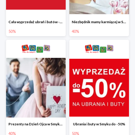
Cała wyprzedaż ubrań i butów -50%
Niezbędnik mamy karmiącej w Smyku do -40%
50%
40%
Prezenty na Dzień Ojca w Smyku do -40%
Ubrania i buty w Smyku do -50%
40%
50%