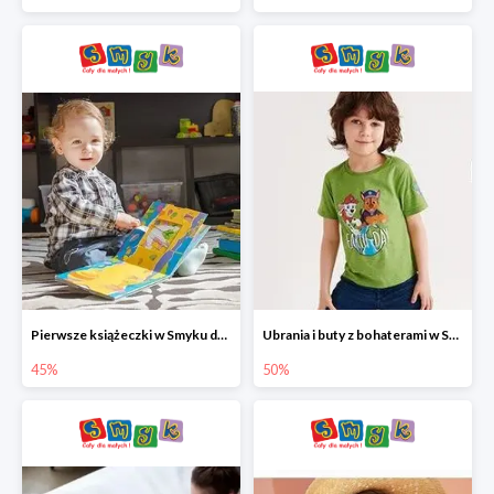
Pierwsze książeczki w Smyku do -45%
Ubrania i buty z bohaterami w Smyku do -50%
45%
50%