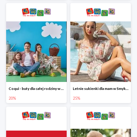
Coqui - buty dla całej rodziny w Smyku do -20%
Letnie sukienki dla mam w Smyku do -25%
20%
25%