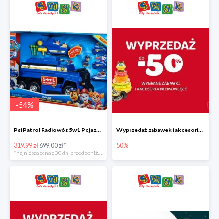
-
54
%
Psi Patrol Radiowóz 5w1 Pojazd ratunkowy z figurką Chase'a
Wyprzedaż zabawek i akcesoriów niemowlęcych w Smyku do -50%
319.99 zł
699.00 zł*
50%
*najniższa cena z 30 dni przed obniżką