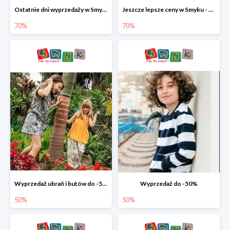
Ostatnie dni wyprzedaży w Smyku - ubrania i buty do -70%
Jeszcze lepsze ceny w Smyku - ubrania i buty do -70%
70%
70%
Wyprzedaż ubrań i butów do -50%
Wyprzedaż do -50%
50%
50%