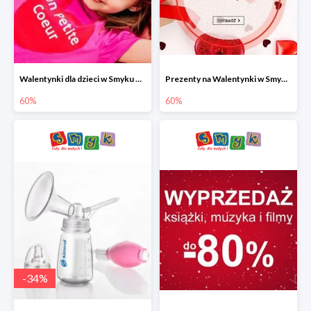
Walentynki dla dzieci w Smyku do -60%
Prezenty na Walentynki w Smyku do -60%
60%
60%
-
34
%