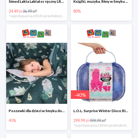
Simed Lakta Laktator ręczny LR-8 -34%
Książki, muzyka, filmy w Smyku do -80%
24.49 zł
36.99 zł*
80%
*najniższa cena z 30 dni przed obniżką
-
40
%
Poszewki dla dzieci w Smyku do -45%
L.O.L. Surprise Winter Disco Bigger Surprise Zestaw laleczek w walizce -40%
45%
299.99 zł
499.99 zł*
*najniższa cena z 30 dni przed obniżką