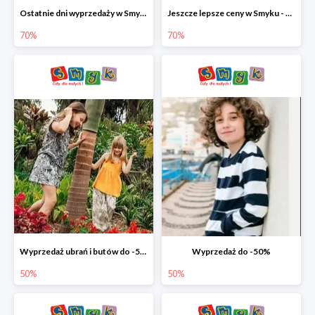
Ostatnie dni wyprzedaży w Smyku - ubrania i buty do -70%
Jeszcze lepsze ceny w Smyku - ubrania i buty do -70%
70%
70%
Wyprzedaż ubrań i butów do -50%
Wyprzedaż do -50%
50%
50%