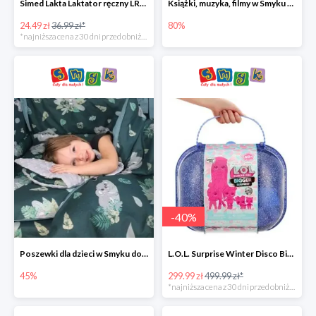
Simed Lakta Laktator ręczny LR-8 -34%
Książki, muzyka, filmy w Smyku do -80%
24.49 zł
36.99 zł*
80%
*najniższa cena z 30 dni przed obniżką
-
40
%
Poszewki dla dzieci w Smyku do -45%
L.O.L. Surprise Winter Disco Bigger Surprise Zestaw laleczek w walizce -40%
45%
299.99 zł
499.99 zł*
*najniższa cena z 30 dni przed obniżką