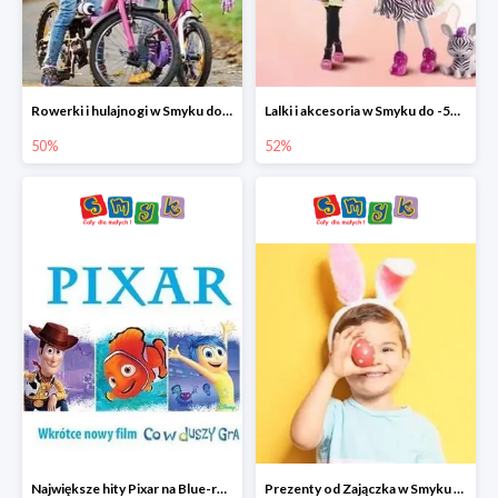
Rowerki i hulajnogi w Smyku do -50%
Lalki i akcesoria w Smyku do -52%
50%
52%
Największe hity Pixar na Blue-rey i DVD w Smyku - drugi film -50%
Prezenty od Zajączka w Smyku do -50%