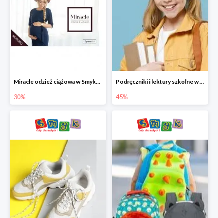
Miracle odzież ciążowa w Smyku co -30%
Podręczniki i lektury szkolne w Smyku do -45%
30%
45%