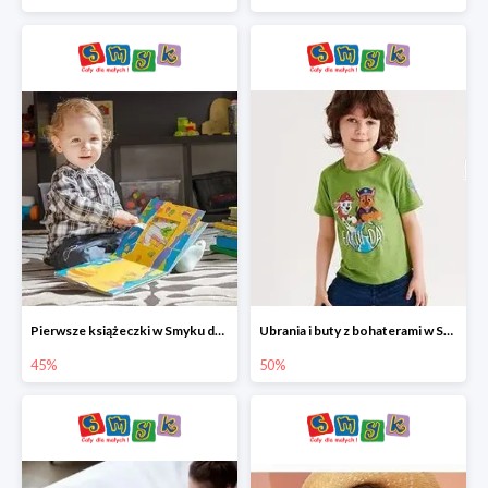
Pierwsze książeczki w Smyku do -45%
Ubrania i buty z bohaterami w Smyku do -50%
45%
50%