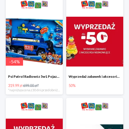
-
54
%
Psi Patrol Radiowóz 5w1 Pojazd ratunkowy z figurką Chase'a
Wyprzedaż zabawek i akcesoriów niemowlęcych w Smyku do -50%
319.99 zł
699.00 zł*
50%
*najniższa cena z 30 dni przed obniżką