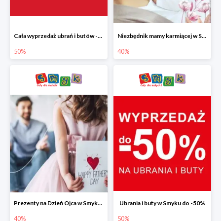
Cała wyprzedaż ubrań i butów -50%
Niezbędnik mamy karmiącej w Smyku do -40%
50%
40%
Prezenty na Dzień Ojca w Smyku do -40%
Ubrania i buty w Smyku do -50%
40%
50%