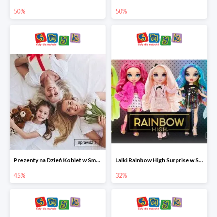
50%
50%
Prezenty na Dzień Kobiet w Smyku do -45%
Lalki Rainbow High Surprise w Smyku do -35%
45%
32%