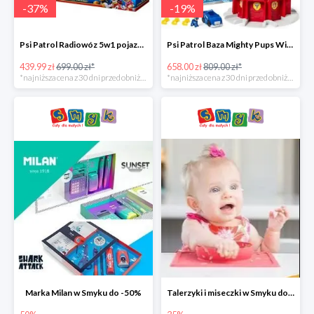
-
37
%
-
19
%
Psi Patrol Radiowóz 5w1 pojazd ratunkowy z figurką Chase'a -37%
Psi Patrol Baza Mighty Pups Wieża obserwacyjna+pojazd z figurką -19%
439.99 zł
699.00 zł*
658.00 zł
809.00 zł*
*najniższa cena z 30 dni przed obniżką
*najniższa cena z 30 dni przed obniżką
Marka Milan w Smyku do -50%
Talerzyki i miseczki w Smyku do -35%