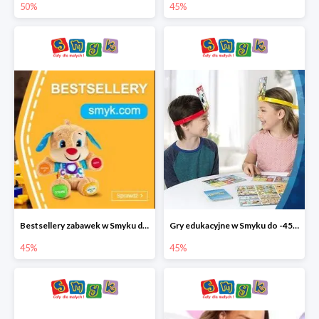
50%
45%
Bestsellery zabawek w Smyku do -45%
Gry edukacyjne w Smyku do -45%
45%
45%