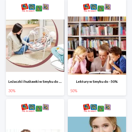
Leżaczki i huśtawki w Smyku do -30%
Lektury w Smyku do -50%
30%
50%