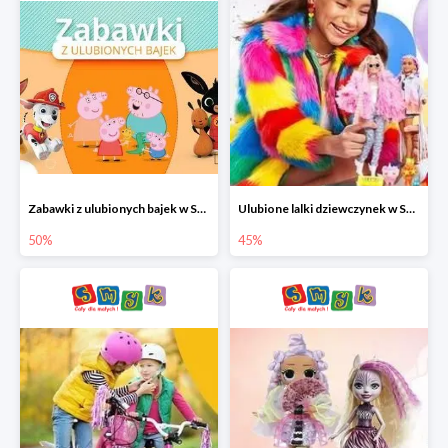
Zabawki z ulubionych bajek w Smyku do -50%
Ulubione lalki dziewczynek w Smyku do -45%
50%
45%