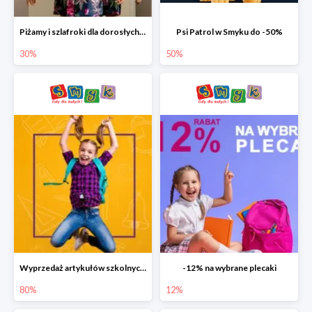
Piżamy i szlafroki dla dorosłych w Smyku do -30%
Psi Patrol w Smyku do -50%
30%
50%
Wyprzedaż artykułów szkolnych w Smyku do -80%
-12% na wybrane plecaki
80%
12%