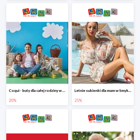
Coqui - buty dla całej rodziny w Smyku do -20%
Letnie sukienki dla mam w Smyku do -25%
20%
25%