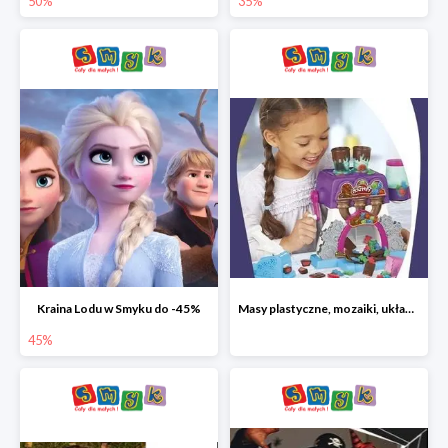
50%
35%
Kraina Lodu w Smyku do -45%
Masy plastyczne, mozaiki, układanki do -45%
45%