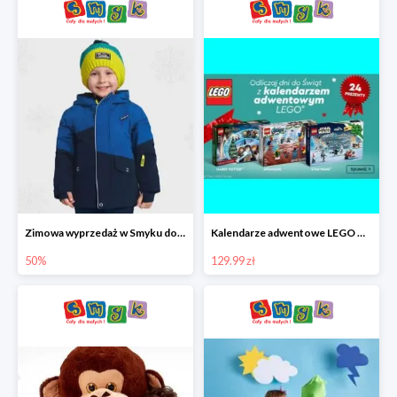
Zimowa wyprzedaż w Smyku do -50%
Kalendarze adwentowe LEGO w Smyku w super cenie
50%
129.99 zł