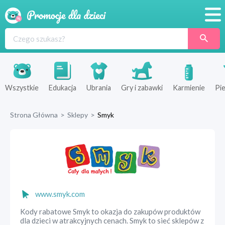
Promocje
Produkty
Sklepy
Wszystkie
Edukacja
Ubrania
Gry i zabawki
Karmienie
Pie
Blog
Strona Główna
>
Sklepy
>
Smyk
Wyprawka
www.smyk.com
Kody rabatowe Smyk to okazja do zakupów produktów
dla dzieci w atrakcyjnych cenach. Smyk to sieć sklepów z