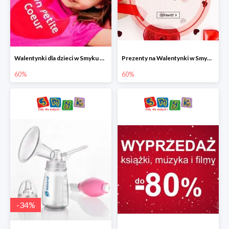
Walentynki dla dzieci w Smyku do -60%
Prezenty na Walentynki w Smyku do -60%
60%
60%
-
34
%