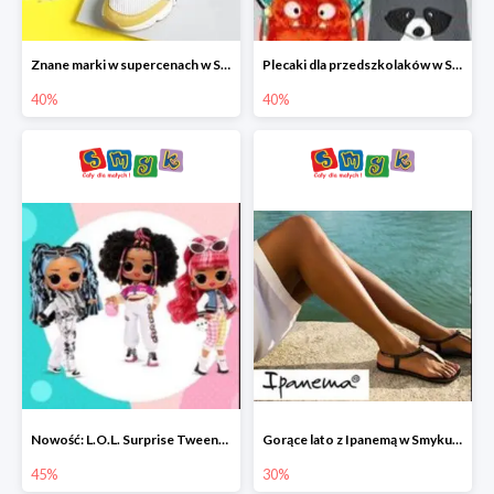
Znane marki w supercenach w Smyku - buty do -40%
Plecaki dla przedszkolaków w Smyku do -40%
40%
40%
Nowość: L.O.L. Surprise Tweens Doll w Smyku do -45%
Gorące lato z Ipanemą w Smyku do -30%
45%
30%