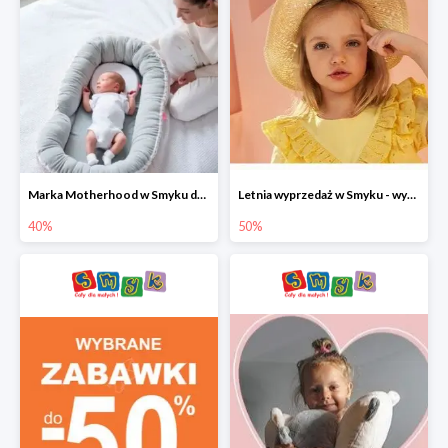
Marka Motherhood w Smyku do -40%
Letnia wyprzedaż w Smyku - wybrane ubrania i buty do -50%
40%
50%