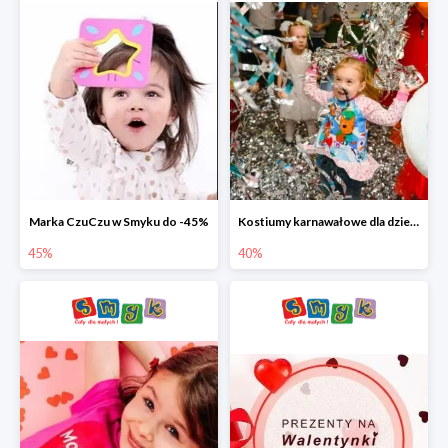
Marka CzuCzu w Smyku do -45%
Kostiumy karnawałowe dla dzieci w Smyku do -40%
45%
40%