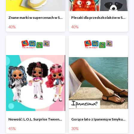
Znane marki w supercenach w Smyku - buty do -40%
Plecaki dla przedszkolaków w Smyku do -40%
40%
40%
Nowość: L.O.L. Surprise Tweens Doll w Smyku do -45%
Gorące lato z Ipanemą w Smyku do -30%
45%
30%