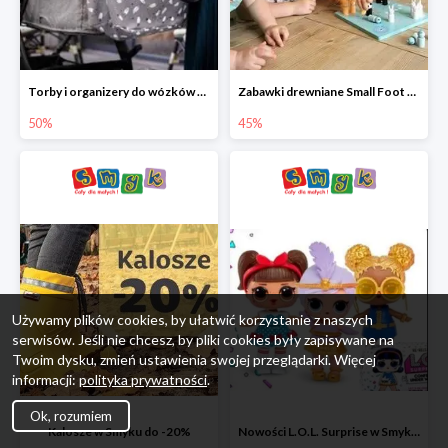
Torby i organizery do wózków w Smyku do -50%
Zabawki drewniane Small Foot do -45%
50%
45%
Używamy plików cookies, by ułatwić korzystanie z naszych
serwisów. Jeśli nie chcesz, by pliki cookies były zapisywane na
Twoim dysku, zmień ustawienia swojej przeglądarki. Więcej
informacji:
polityka prywatności
.
Ok, rozumiem
Kalosze w Smyku do -20%
Nowości L.O.L. Surprise w Smyku do -45%