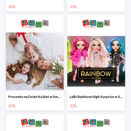
50%
50%
Prezenty na Dzień Kobiet w Smyku do -45%
Lalki Rainbow High Surprise w Smyku do -35%
45%
32%