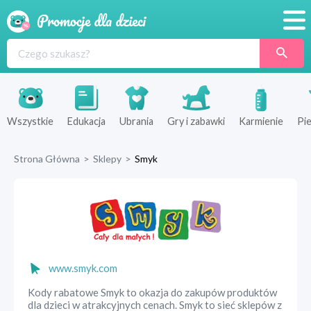
Promocje
Produkty
Sklepy
Wszystkie
Edukacja
Ubrania
Gry i zabawki
Karmienie
Pie
Blog
Strona Główna
>
Sklepy
>
Smyk
Wyprawka
www.smyk.com
Kody rabatowe Smyk to okazja do zakupów produktów
dla dzieci w atrakcyjnych cenach. Smyk to sieć sklepów z