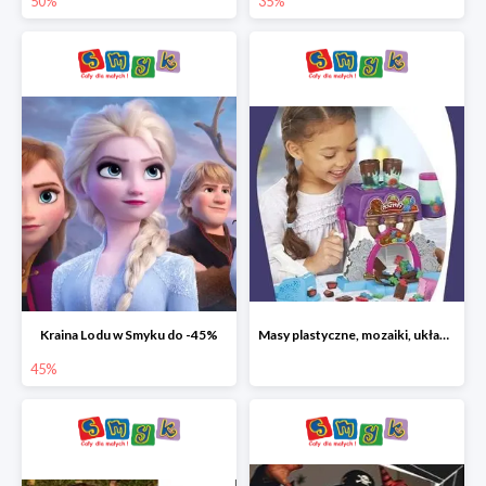
50%
35%
Kraina Lodu w Smyku do -45%
Masy plastyczne, mozaiki, układanki do -45%
45%