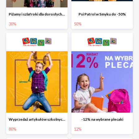
Piżamy i szlafroki dla dorosłych w Smyku do -30%
Psi Patrol w Smyku do -50%
30%
50%
Wyprzedaż artykułów szkolnych w Smyku do -80%
-12% na wybrane plecaki
80%
12%