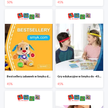
50%
45%
Bestsellery zabawek w Smyku do -45%
Gry edukacyjne w Smyku do -45%
45%
45%