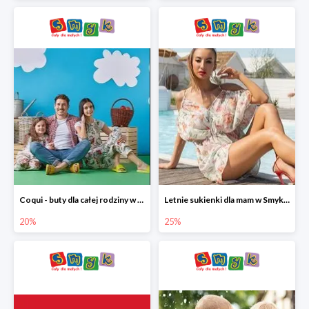
Coqui - buty dla całej rodziny w Smyku do -20%
Letnie sukienki dla mam w Smyku do -25%
20%
25%