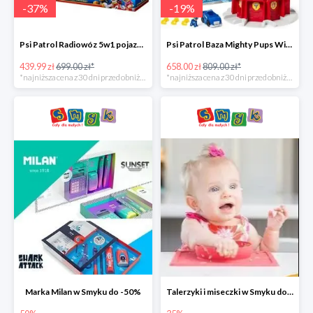
-
37
%
-
19
%
Psi Patrol Radiowóz 5w1 pojazd ratunkowy z figurką Chase'a -37%
Psi Patrol Baza Mighty Pups Wieża obserwacyjna+pojazd z figurką -19%
439.99 zł
699.00 zł*
658.00 zł
809.00 zł*
*najniższa cena z 30 dni przed obniżką
*najniższa cena z 30 dni przed obniżką
Marka Milan w Smyku do -50%
Talerzyki i miseczki w Smyku do -35%