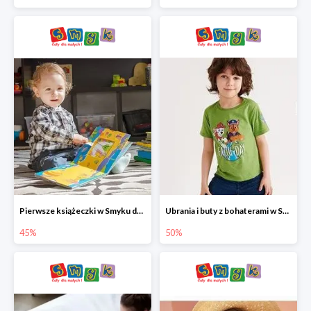
Pierwsze książeczki w Smyku do -45%
Ubrania i buty z bohaterami w Smyku do -50%
45%
50%