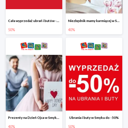
Cała wyprzedaż ubrań i butów -50%
Niezbędnik mamy karmiącej w Smyku do -40%
50%
40%
Prezenty na Dzień Ojca w Smyku do -40%
Ubrania i buty w Smyku do -50%
40%
50%