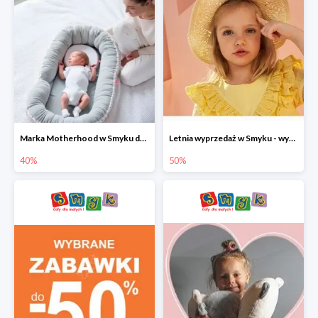
Marka Motherhood w Smyku do -40%
Letnia wyprzedaż w Smyku - wybrane ubrania i buty do -50%
40%
50%