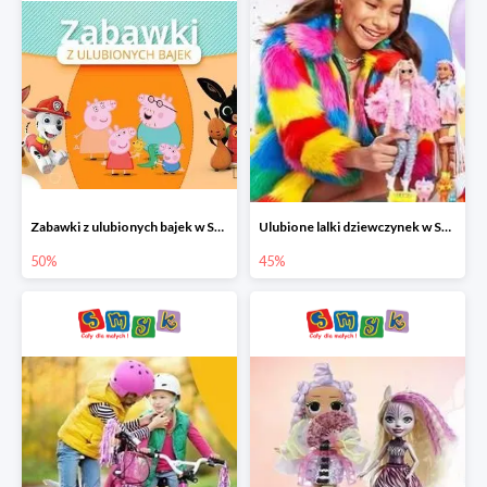
Zabawki z ulubionych bajek w Smyku do -50%
Ulubione lalki dziewczynek w Smyku do -45%
50%
45%