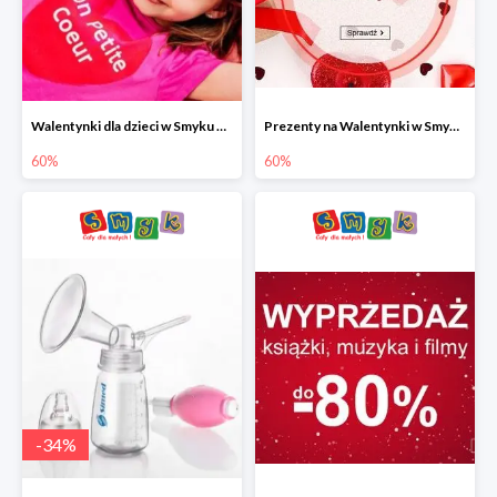
Walentynki dla dzieci w Smyku do -60%
Prezenty na Walentynki w Smyku do -60%
60%
60%
-
34
%