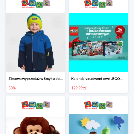
Zimowa wyprzedaż w Smyku do -50%
Kalendarze adwentowe LEGO w Smyku w super cenie
50%
129.99 zł