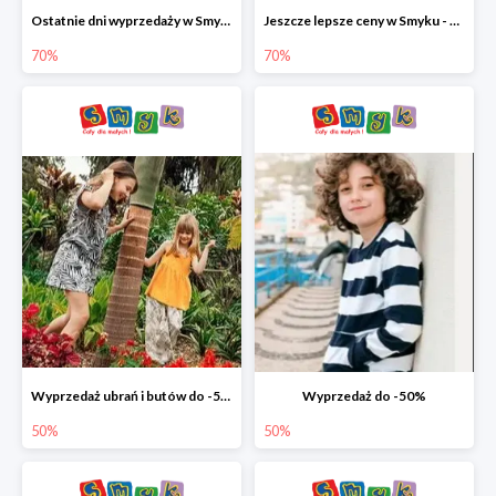
Ostatnie dni wyprzedaży w Smyku - ubrania i buty do -70%
Jeszcze lepsze ceny w Smyku - ubrania i buty do -70%
70%
70%
Wyprzedaż ubrań i butów do -50%
Wyprzedaż do -50%
50%
50%