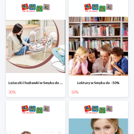
Leżaczki i huśtawki w Smyku do -30%
Lektury w Smyku do -50%
30%
50%