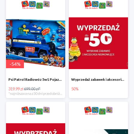
-
54
%
Psi Patrol Radiowóz 5w1 Pojazd ratunkowy z figurką Chase'a
Wyprzedaż zabawek i akcesoriów niemowlęcych w Smyku do -50%
319.99 zł
699.00 zł*
50%
*najniższa cena z 30 dni przed obniżką