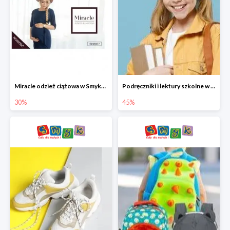
Miracle odzież ciążowa w Smyku co -30%
Podręczniki i lektury szkolne w Smyku do -45%
30%
45%