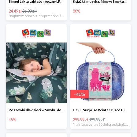
Simed Lakta Laktator ręczny LR-8 -34%
Książki, muzyka, filmy w Smyku do -80%
24.49 zł
36.99 zł*
80%
*najniższa cena z 30 dni przed obniżką
-
40
%
Poszewki dla dzieci w Smyku do -45%
L.O.L. Surprise Winter Disco Bigger Surprise Zestaw laleczek w walizce -40%
45%
299.99 zł
499.99 zł*
*najniższa cena z 30 dni przed obniżką