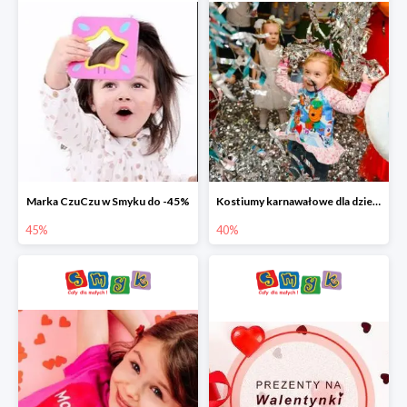
Marka CzuCzu w Smyku do -45%
Kostiumy karnawałowe dla dzieci w Smyku do -40%
45%
40%