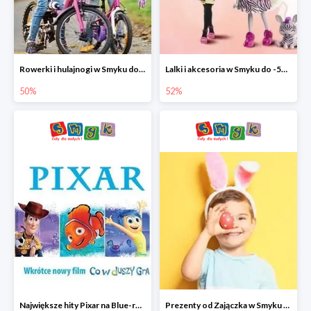
Rowerki i hulajnogi w Smyku do -50%
Lalki i akcesoria w Smyku do -52%
50%
52%
Największe hity Pixar na Blue-rey i DVD w Smyku - drugi film -50%
Prezenty od Zajączka w Smyku do -50%