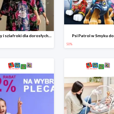
Piżamy i szlafroki dla dorosłych w Smyku do -30%
Psi Patrol w Smyku d
50%