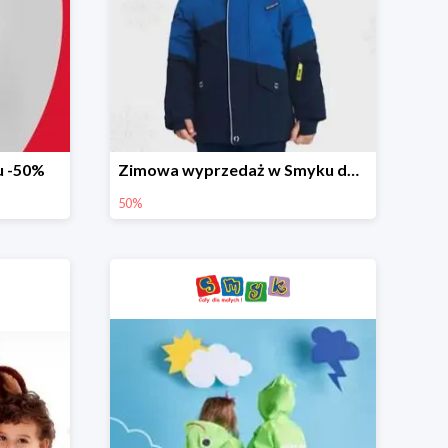
u -50%
Zimowa wyprzedaż w Smyku do -50%
50%