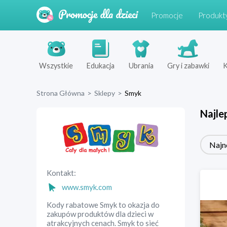
Promocje
Produkt
Wszystkie
Edukacja
Ubrania
Gry i zabawki
K
Strona Główna
>
Sklepy
>
Smyk
Najle
Najn
Kontakt:
www.smyk.com
Kody rabatowe Smyk to okazja do
zakupów produktów dla dzieci w
atrakcyjnych cenach. Smyk to sieć