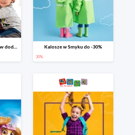
Dzień Miłośnika Pluszaków dodatkowy rabat -10%
Kalosze w Smyku do -30%
30%