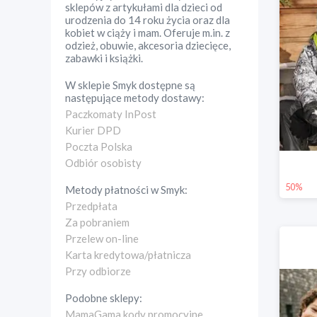
sklepów z artykułami dla dzieci od
urodzenia do 14 roku życia oraz dla
kobiet w ciąży i mam. Oferuje m.in. z
odzież, obuwie, akcesoria dziecięce,
zabawki i książki.
W sklepie
Smyk
dostępne są
następujące metody dostawy:
Paczkomaty InPost
Kurier DPD
Poczta Polska
Odbiór osobisty
50%
Metody płatności w
Smyk
:
Przedpłata
Za pobraniem
Przelew on-line
Karta kredytowa/płatnicza
Przy odbiorze
Podobne sklepy:
MamaGama kody promocyjne