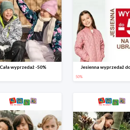
Cała wyprzedaż -50%
Jesienna wyprzedaż d
50%