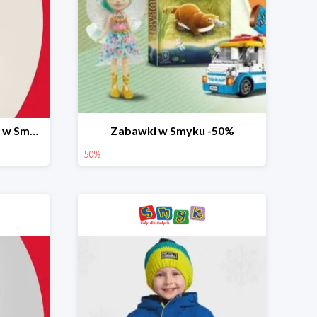
Ostatnie dni wyprzedaży w Smyku do -70%
Zabawki w Smyku -50%
50%