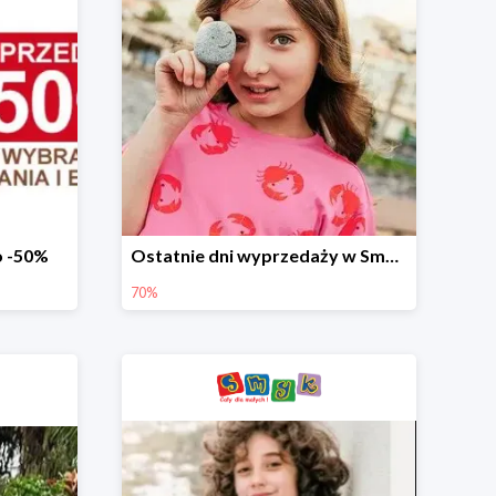
o -50%
Ostatnie dni wyprzedaży w Smyku - ubrania i buty do -70%
70%