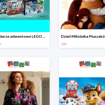
Kalendarze adwentowe LEGO w Smyku w super cenie
ł
10%