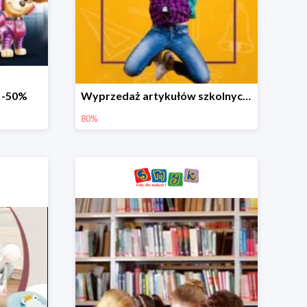
o -50%
Wyprzedaż artykułów szkolnych w Smyku do -80%
80%