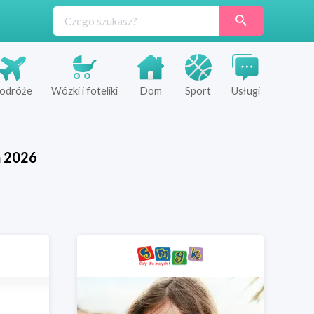
odróże
Wózki i foteliki
Dom
Sport
Usługi
ń
2026