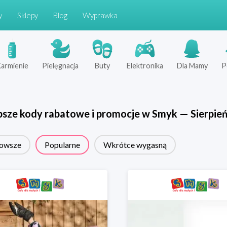
y
Sklepy
Blog
Wyprawka
armienie
Pielęgnacja
Buty
Elektronika
Dla Mamy
P
psze kody rabatowe i promocje w
Smyk
—
Sierpie
owsze
Popularne
Wkrótce wygasną