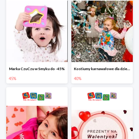
Marka CzuCzu w Smyku do -45%
Kostiumy karnawałowe dla dzieci w Smyku do -40%
45%
40%