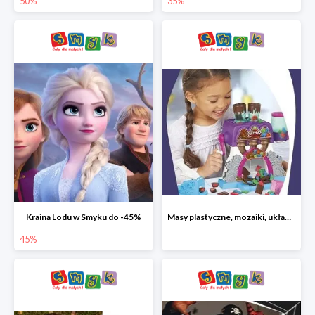
50%
35%
Kraina Lodu w Smyku do -45%
Masy plastyczne, mozaiki, układanki do -45%
45%