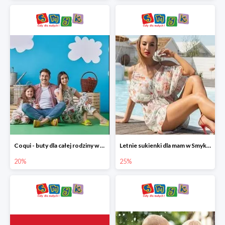
Coqui - buty dla całej rodziny w Smyku do -20%
Letnie sukienki dla mam w Smyku do -25%
20%
25%