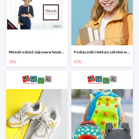
Miracle odzież ciążowa w Smyku co -30%
Podręczniki i lektury szkolne w Smyku do -45%
30%
45%