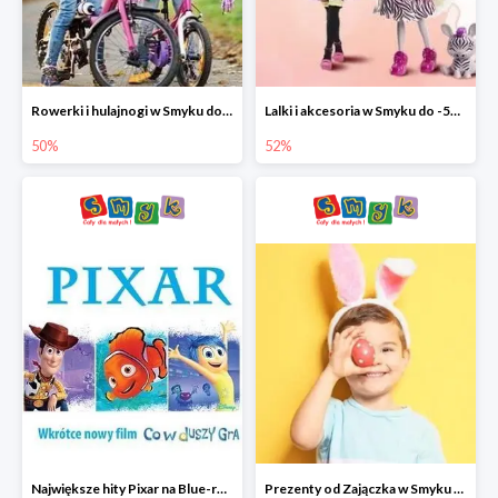
Rowerki i hulajnogi w Smyku do -50%
Lalki i akcesoria w Smyku do -52%
50%
52%
Największe hity Pixar na Blue-rey i DVD w Smyku - drugi film -50%
Prezenty od Zajączka w Smyku do -50%