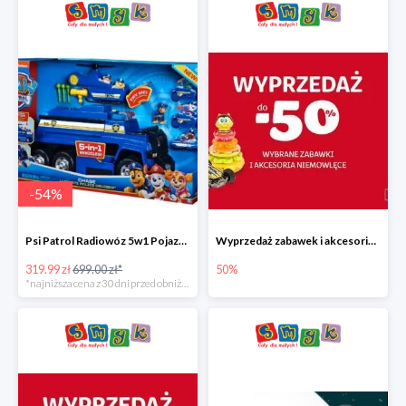
-
54
%
Psi Patrol Radiowóz 5w1 Pojazd ratunkowy z figurką Chase'a
Wyprzedaż zabawek i akcesoriów niemowlęcych w Smyku do -50%
319.99 zł
699.00 zł*
50%
*najniższa cena z 30 dni przed obniżką