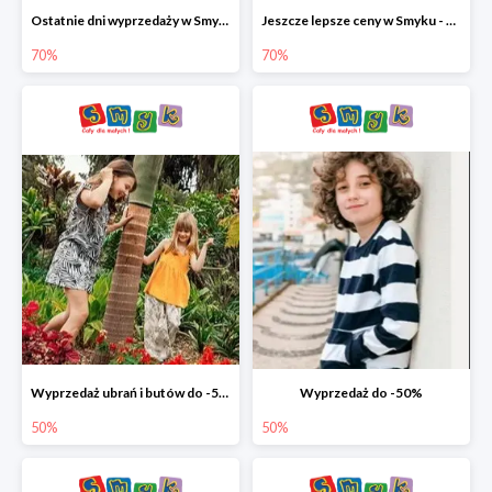
Ostatnie dni wyprzedaży w Smyku - ubrania i buty do -70%
Jeszcze lepsze ceny w Smyku - ubrania i buty do -70%
70%
70%
Wyprzedaż ubrań i butów do -50%
Wyprzedaż do -50%
50%
50%