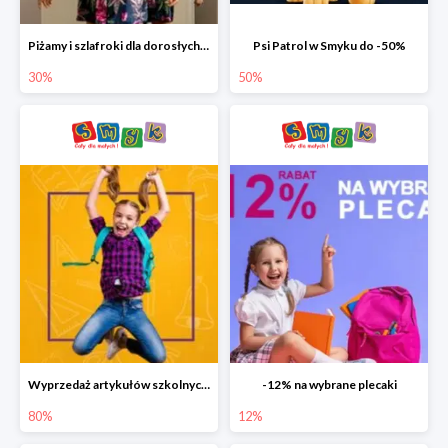
Piżamy i szlafroki dla dorosłych w Smyku do -30%
Psi Patrol w Smyku do -50%
30%
50%
Wyprzedaż artykułów szkolnych w Smyku do -80%
-12% na wybrane plecaki
80%
12%