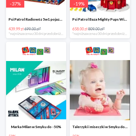
-
37
%
-
19
%
Psi Patrol Radiowóz 5w1 pojazd ratunkowy z figurką Chase'a -37%
Psi Patrol Baza Mighty Pups Wieża obserwacyjna+pojazd z figurką -19%
439.99 zł
699.00 zł*
658.00 zł
809.00 zł*
*najniższa cena z 30 dni przed obniżką
*najniższa cena z 30 dni przed obniżką
Marka Milan w Smyku do -50%
Talerzyki i miseczki w Smyku do -35%