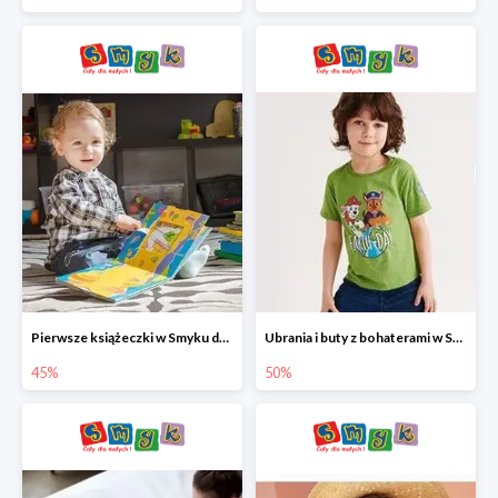
Pierwsze książeczki w Smyku do -45%
Ubrania i buty z bohaterami w Smyku do -50%
45%
50%