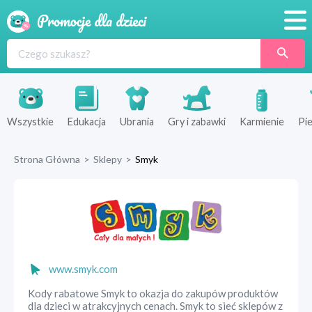
Promocje
Produkty
Sklepy
Wszystkie
Edukacja
Ubrania
Gry i zabawki
Karmienie
Pie
Blog
Strona Główna
>
Sklepy
>
Smyk
Wyprawka
www.smyk.com
Kody rabatowe Smyk to okazja do zakupów produktów
dla dzieci w atrakcyjnych cenach. Smyk to sieć sklepów z