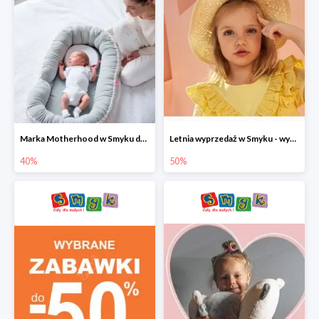
Marka Motherhood w Smyku do -40%
Letnia wyprzedaż w Smyku - wybrane ubrania i buty do -50%
40%
50%