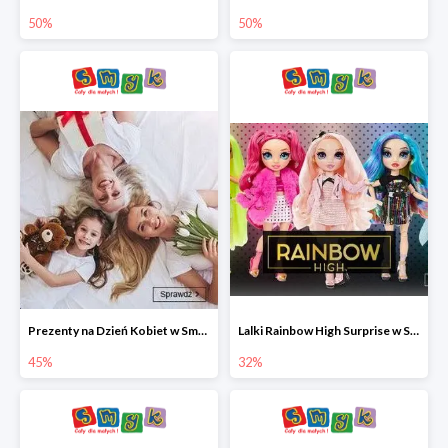
50%
50%
Prezenty na Dzień Kobiet w Smyku do -45%
Lalki Rainbow High Surprise w Smyku do -35%
45%
32%