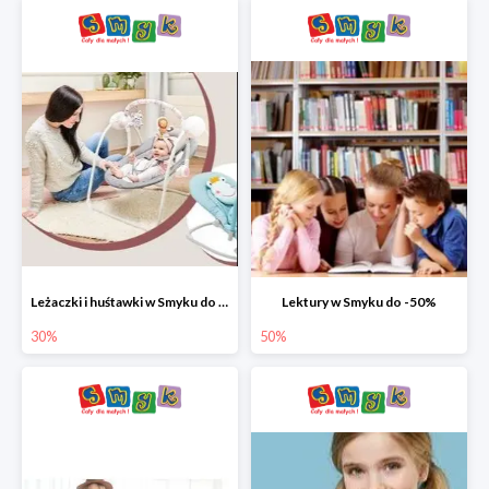
Leżaczki i huśtawki w Smyku do -30%
Lektury w Smyku do -50%
30%
50%