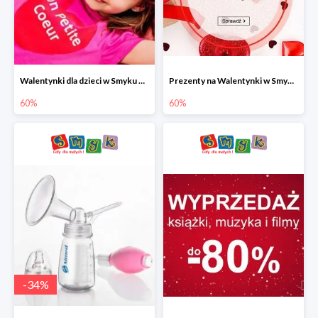
Walentynki dla dzieci w Smyku do -60%
Prezenty na Walentynki w Smyku do -60%
60%
60%
-
34
%