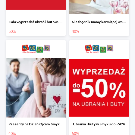
Cała wyprzedaż ubrań i butów -50%
Niezbędnik mamy karmiącej w Smyku do -40%
50%
40%
Prezenty na Dzień Ojca w Smyku do -40%
Ubrania i buty w Smyku do -50%
40%
50%