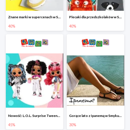
Znane marki w supercenach w Smyku - buty do -40%
Plecaki dla przedszkolaków w Smyku do -40%
40%
40%
Nowość: L.O.L. Surprise Tweens Doll w Smyku do -45%
Gorące lato z Ipanemą w Smyku do -30%
45%
30%