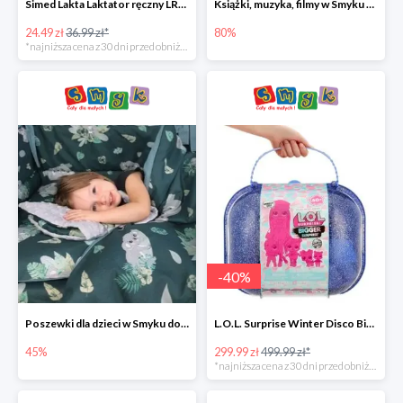
Simed Lakta Laktator ręczny LR-8 -34%
Książki, muzyka, filmy w Smyku do -80%
24.49 zł
36.99 zł*
80%
*najniższa cena z 30 dni przed obniżką
-
40
%
Poszewki dla dzieci w Smyku do -45%
L.O.L. Surprise Winter Disco Bigger Surprise Zestaw laleczek w walizce -40%
45%
299.99 zł
499.99 zł*
*najniższa cena z 30 dni przed obniżką