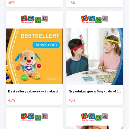
50%
45%
Bestsellery zabawek w Smyku do -45%
Gry edukacyjne w Smyku do -45%
45%
45%