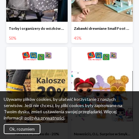
Torby i organizery do wózków w Smyku do -50%
Zabawki drewniane Small Foot do -45%
50%
45%
Używamy plików cookies, by ułatwić korzystanie z naszych
serwisów. Jeśli nie chcesz, by pliki cookies były zapisywane na
Twoim dysku, zmień ustawienia swojej przeglądarki. Więcej
informacji:
polityka prywatności
.
Ok, rozumiem
Kalosze w Smyku do -20%
Nowości L.O.L. Surprise w Smyku do -45%