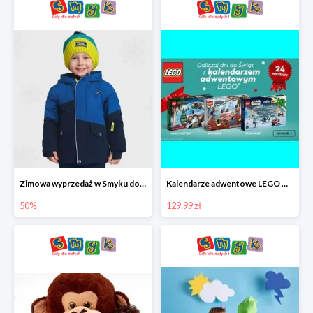
Zimowa wyprzedaż w Smyku do -50%
Kalendarze adwentowe LEGO w Smyku w super cenie
50%
129.99 zł