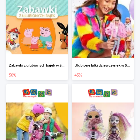
Zabawki z ulubionych bajek w Smyku do -50%
Ulubione lalki dziewczynek w Smyku do -45%
50%
45%