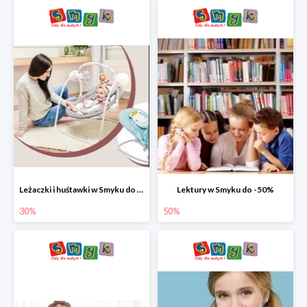
Leżaczki i huśtawki w Smyku do -30%
Lektury w Smyku do -50%
30%
50%