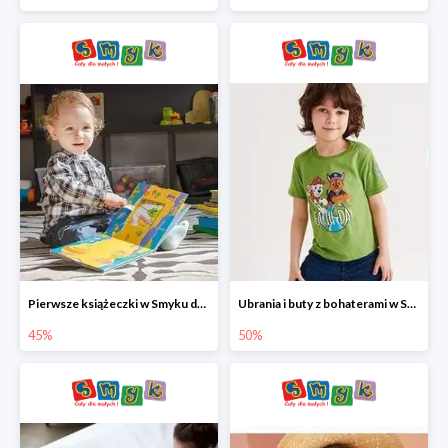
Pierwsze książeczki w Smyku do -45%
Ubrania i buty z bohaterami w Smyku do -50%
45%
50%