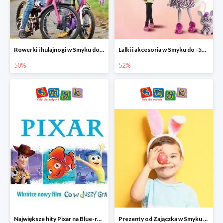
Rowerki i hulajnogi w Smyku do -50%
Lalki i akcesoria w Smyku do -52%
50%
52%
Największe hity Pixar na Blue-rey i DVD w Smyku - drugi film -50%
Prezenty od Zajączka w Smyku do -50%