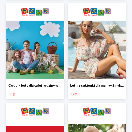
Coqui - buty dla całej rodziny w Smyku do -20%
Letnie sukienki dla mam w Smyku do -25%
20%
25%