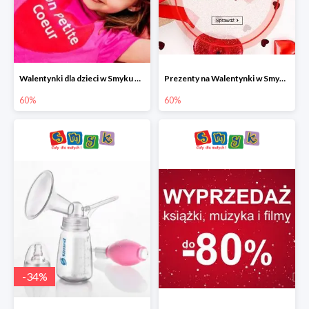
Walentynki dla dzieci w Smyku do -60%
Prezenty na Walentynki w Smyku do -60%
60%
60%
-
34
%