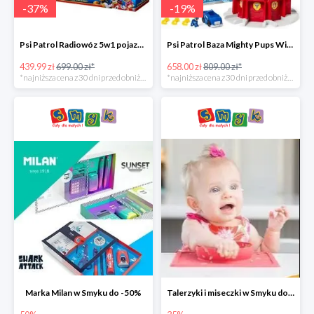
-
37
%
-
19
%
Psi Patrol Radiowóz 5w1 pojazd ratunkowy z figurką Chase'a -37%
Psi Patrol Baza Mighty Pups Wieża obserwacyjna+pojazd z figurką -19%
439.99 zł
699.00 zł*
658.00 zł
809.00 zł*
*najniższa cena z 30 dni przed obniżką
*najniższa cena z 30 dni przed obniżką
Marka Milan w Smyku do -50%
Talerzyki i miseczki w Smyku do -35%