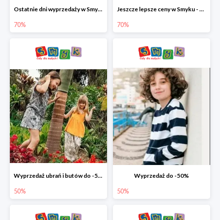
Ostatnie dni wyprzedaży w Smyku - ubrania i buty do -70%
Jeszcze lepsze ceny w Smyku - ubrania i buty do -70%
70%
70%
Wyprzedaż ubrań i butów do -50%
Wyprzedaż do -50%
50%
50%