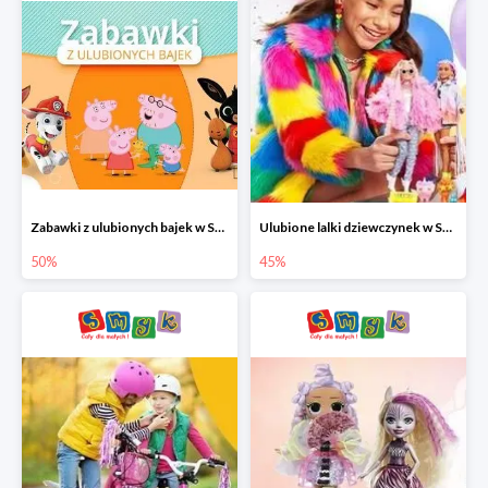
Zabawki z ulubionych bajek w Smyku do -50%
Ulubione lalki dziewczynek w Smyku do -45%
50%
45%