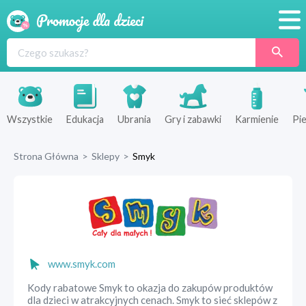
Promocje
Produkty
Sklepy
Wszystkie
Edukacja
Ubrania
Gry i zabawki
Karmienie
Pie
Blog
Strona Główna
>
Sklepy
>
Smyk
Wyprawka
www.smyk.com
Kody rabatowe Smyk to okazja do zakupów produktów
dla dzieci w atrakcyjnych cenach. Smyk to sieć sklepów z