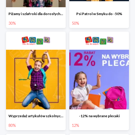
Piżamy i szlafroki dla dorosłych w Smyku do -30%
Psi Patrol w Smyku do -50%
30%
50%
Wyprzedaż artykułów szkolnych w Smyku do -80%
-12% na wybrane plecaki
80%
12%