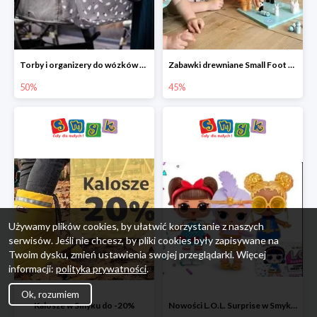
Torby i organizery do wózków w Smyku do -50%
Zabawki drewniane Small Foot do -45%
50%
45%
Używamy plików cookies, by ułatwić korzystanie z naszych
serwisów. Jeśli nie chcesz, by pliki cookies były zapisywane na
Twoim dysku, zmień ustawienia swojej przeglądarki. Więcej
informacji:
polityka prywatności
.
Ok, rozumiem
Kalosze w Smyku do -20%
Nowości L.O.L. Surprise w Smyku do -45%