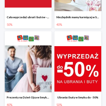
Cała wyprzedaż ubrań i butów -50%
Niezbędnik mamy karmiącej w Smyku do -40%
50%
40%
Prezenty na Dzień Ojca w Smyku do -40%
Ubrania i buty w Smyku do -50%
40%
50%