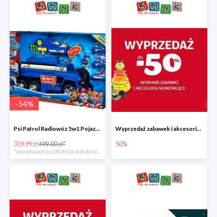
-
54
%
Psi Patrol Radiowóz 5w1 Pojazd ratunkowy z figurką Chase'a
Wyprzedaż zabawek i akcesoriów niemowlęcych w Smyku do -50%
319.99 zł
699.00 zł*
50%
*najniższa cena z 30 dni przed obniżką