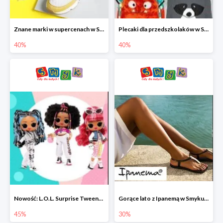
Znane marki w supercenach w Smyku - buty do -40%
Plecaki dla przedszkolaków w Smyku do -40%
40%
40%
Nowość: L.O.L. Surprise Tweens Doll w Smyku do -45%
Gorące lato z Ipanemą w Smyku do -30%
45%
30%