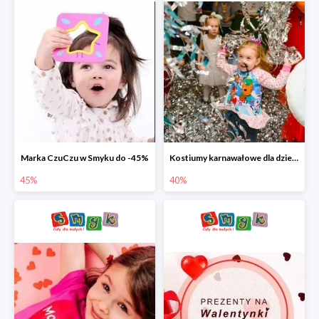
Marka CzuCzu w Smyku do -45%
Kostiumy karnawałowe dla dzieci w Smyku do -40%
45%
40%