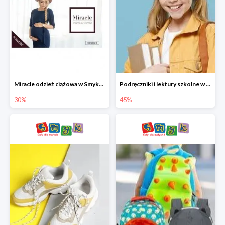
Miracle odzież ciążowa w Smyku co -30%
Podręczniki i lektury szkolne w Smyku do -45%
30%
45%