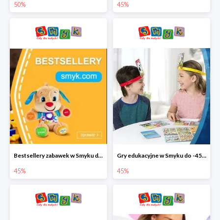
50%
45%
Bestsellery zabawek w Smyku do -45%
Gry edukacyjne w Smyku do -45%
45%
45%