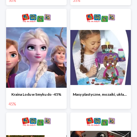
50%
35%
Kraina Lodu w Smyku do -45%
Masy plastyczne, mozaiki, układanki do -45%
45%