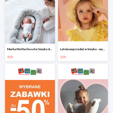
Marka Motherhood w Smyku do -40%
Letnia wyprzedaż w Smyku - wybrane ubrania i buty do -50%
40%
50%