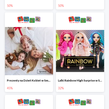
50%
50%
Prezenty na Dzień Kobiet w Smyku do -45%
Lalki Rainbow High Surprise w Smyku do -35%
45%
32%