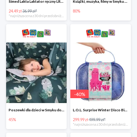
Simed Lakta Laktator ręczny LR-8 -34%
Książki, muzyka, filmy w Smyku do -80%
24.49 zł
36.99 zł*
80%
*najniższa cena z 30 dni przed obniżką
-
40
%
Poszewki dla dzieci w Smyku do -45%
L.O.L. Surprise Winter Disco Bigger Surprise Zestaw laleczek w walizce -40%
45%
299.99 zł
499.99 zł*
*najniższa cena z 30 dni przed obniżką