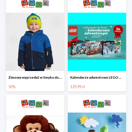
Zimowa wyprzedaż w Smyku do -50%
Kalendarze adwentowe LEGO w Smyku w super cenie
50%
129.99 zł