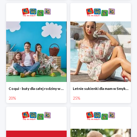
Coqui - buty dla całej rodziny w Smyku do -20%
Letnie sukienki dla mam w Smyku do -25%
20%
25%