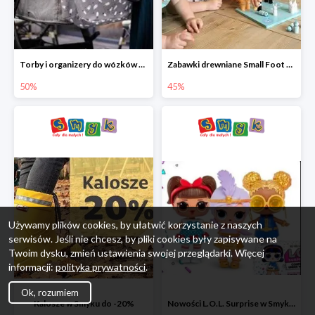
Torby i organizery do wózków w Smyku do -50%
Zabawki drewniane Small Foot do -45%
50%
45%
Używamy plików cookies, by ułatwić korzystanie z naszych
serwisów. Jeśli nie chcesz, by pliki cookies były zapisywane na
Twoim dysku, zmień ustawienia swojej przeglądarki. Więcej
informacji:
polityka prywatności
.
Ok, rozumiem
Kalosze w Smyku do -20%
Nowości L.O.L. Surprise w Smyku do -45%