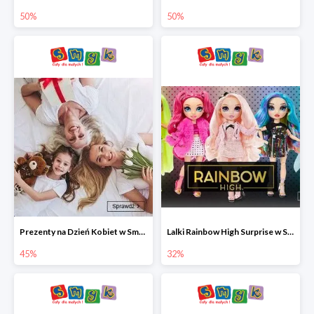
50%
50%
Prezenty na Dzień Kobiet w Smyku do -45%
Lalki Rainbow High Surprise w Smyku do -35%
45%
32%