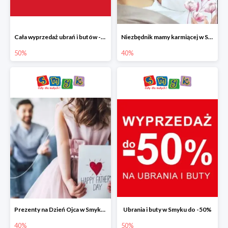
Cała wyprzedaż ubrań i butów -50%
Niezbędnik mamy karmiącej w Smyku do -40%
50%
40%
Prezenty na Dzień Ojca w Smyku do -40%
Ubrania i buty w Smyku do -50%
40%
50%