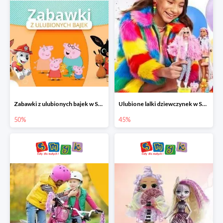
Zabawki z ulubionych bajek w Smyku do -50%
Ulubione lalki dziewczynek w Smyku do -45%
50%
45%