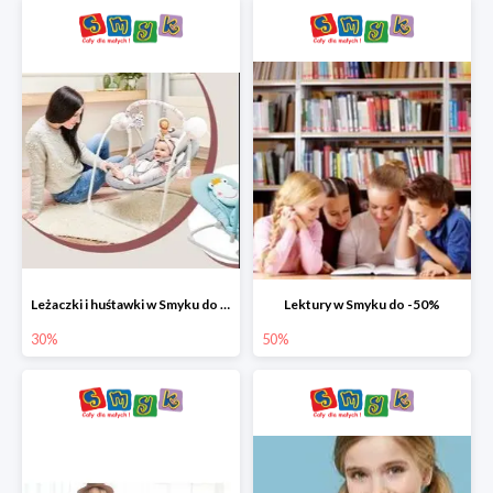
Leżaczki i huśtawki w Smyku do -30%
Lektury w Smyku do -50%
30%
50%