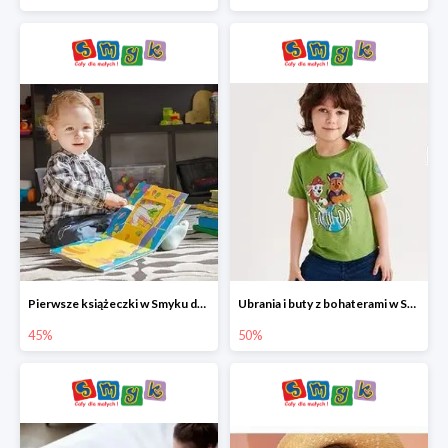
Pierwsze książeczki w Smyku do -45%
Ubrania i buty z bohaterami w Smyku do -50%
45%
50%