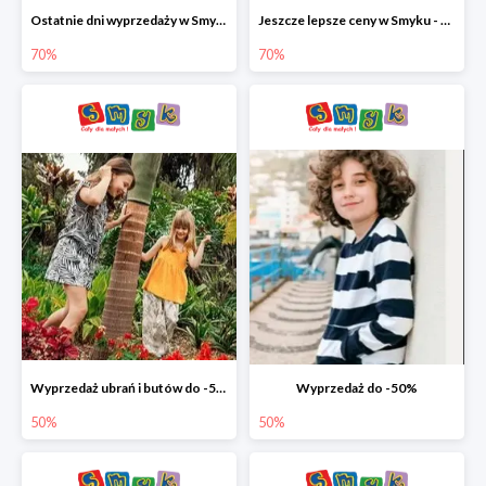
Ostatnie dni wyprzedaży w Smyku - ubrania i buty do -70%
Jeszcze lepsze ceny w Smyku - ubrania i buty do -70%
70%
70%
Wyprzedaż ubrań i butów do -50%
Wyprzedaż do -50%
50%
50%