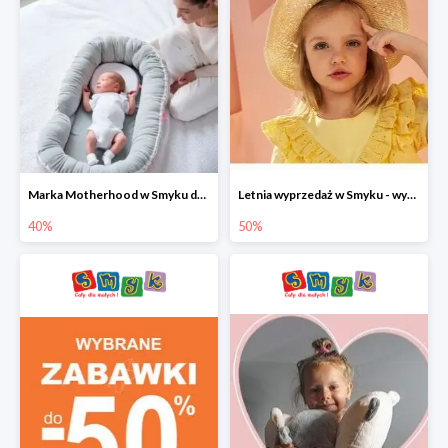
Marka Motherhood w Smyku do -40%
Letnia wyprzedaż w Smyku - wybrane ubrania i buty do -50%
40%
50%