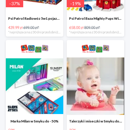
-
37
%
-
19
%
Psi Patrol Radiowóz 5w1 pojazd ratunkowy z figurką Chase'a -37%
Psi Patrol Baza Mighty Pups Wieża obserwacyjna+pojazd z figurką -19%
439.99 zł
699.00 zł*
658.00 zł
809.00 zł*
*najniższa cena z 30 dni przed obniżką
*najniższa cena z 30 dni przed obniżką
Marka Milan w Smyku do -50%
Talerzyki i miseczki w Smyku do -35%