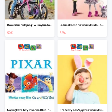
Rowerki i hulajnogi w Smyku do -50%
Lalki i akcesoria w Smyku do -52%
50%
52%
Największe hity Pixar na Blue-rey i DVD w Smyku - drugi film -50%
Prezenty od Zajączka w Smyku do -50%