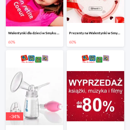
Walentynki dla dzieci w Smyku do -60%
Prezenty na Walentynki w Smyku do -60%
60%
60%
-
34
%