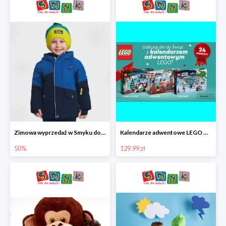
Zimowa wyprzedaż w Smyku do -50%
Kalendarze adwentowe LEGO w Smyku w super cenie
50%
129.99 zł