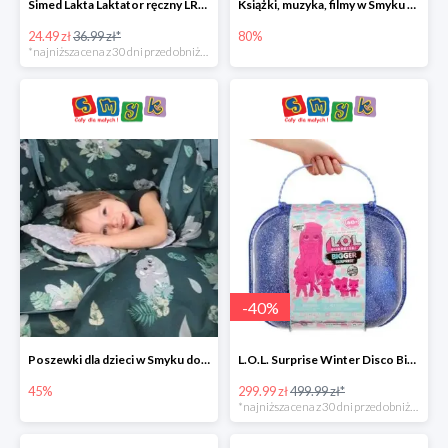
Simed Lakta Laktator ręczny LR-8 -34%
Książki, muzyka, filmy w Smyku do -80%
24.49 zł
36.99 zł*
80%
*najniższa cena z 30 dni przed obniżką
-
40
%
Poszewki dla dzieci w Smyku do -45%
L.O.L. Surprise Winter Disco Bigger Surprise Zestaw laleczek w walizce -40%
45%
299.99 zł
499.99 zł*
*najniższa cena z 30 dni przed obniżką