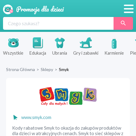
Promocje
Produkty
Sklepy
Wszystkie
Edukacja
Ubrania
Gry i zabawki
Karmienie
Pie
Blog
Strona Główna
>
Sklepy
>
Smyk
Wyprawka
www.smyk.com
Kody rabatowe Smyk to okazja do zakupów produktów
dla dzieci w atrakcyjnych cenach. Smyk to sieć sklepów z