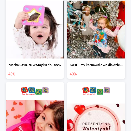
Marka CzuCzu w Smyku do -45%
Kostiumy karnawałowe dla dzieci w Smyku do -40%
45%
40%