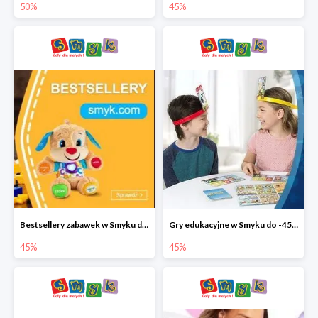
50%
45%
Bestsellery zabawek w Smyku do -45%
Gry edukacyjne w Smyku do -45%
45%
45%