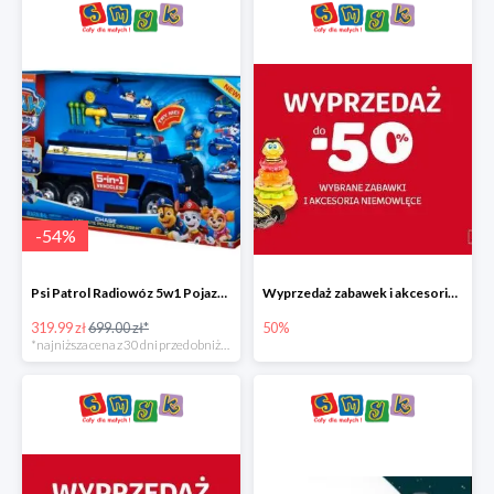
-
54
%
Psi Patrol Radiowóz 5w1 Pojazd ratunkowy z figurką Chase'a
Wyprzedaż zabawek i akcesoriów niemowlęcych w Smyku do -50%
319.99 zł
699.00 zł*
50%
*najniższa cena z 30 dni przed obniżką