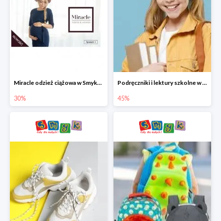
Miracle odzież ciążowa w Smyku co -30%
Podręczniki i lektury szkolne w Smyku do -45%
30%
45%