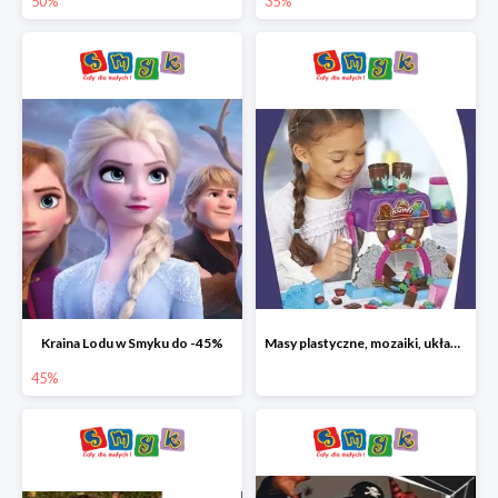
50%
35%
Kraina Lodu w Smyku do -45%
Masy plastyczne, mozaiki, układanki do -45%
45%