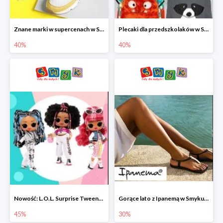
Znane marki w supercenach w Smyku - buty do -40%
Plecaki dla przedszkolaków w Smyku do -40%
40%
40%
Nowość: L.O.L. Surprise Tweens Doll w Smyku do -45%
Gorące lato z Ipanemą w Smyku do -30%
45%
30%