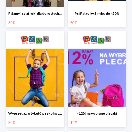
Piżamy i szlafroki dla dorosłych w Smyku do -30%
Psi Patrol w Smyku do -50%
30%
50%
Wyprzedaż artykułów szkolnych w Smyku do -80%
-12% na wybrane plecaki
80%
12%