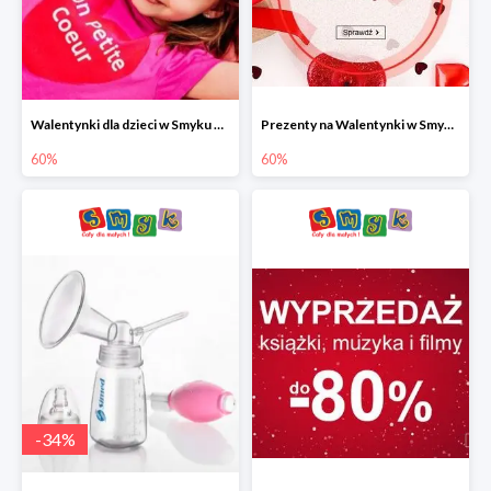
Walentynki dla dzieci w Smyku do -60%
Prezenty na Walentynki w Smyku do -60%
60%
60%
-
34
%