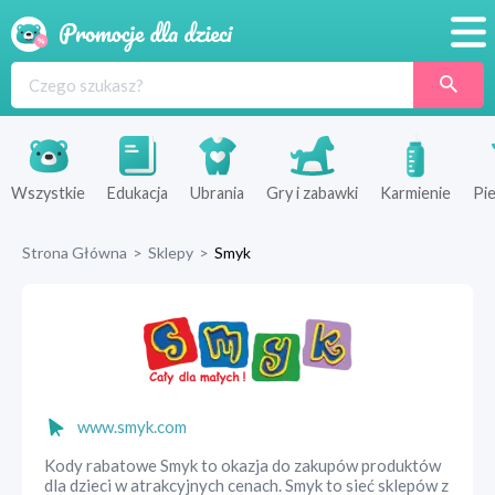
Promocje
Produkty
Sklepy
Wszystkie
Edukacja
Ubrania
Gry i zabawki
Karmienie
Pie
Blog
Strona Główna
>
Sklepy
>
Smyk
Wyprawka
www.smyk.com
Kody rabatowe Smyk to okazja do zakupów produktów
dla dzieci w atrakcyjnych cenach. Smyk to sieć sklepów z