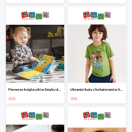
Pierwsze książeczki w Smyku do -45%
Ubrania i buty z bohaterami w Smyku do -50%
45%
50%