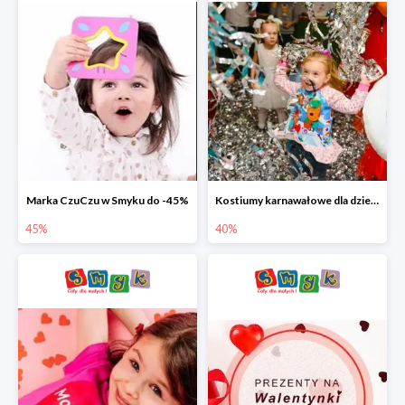
Marka CzuCzu w Smyku do -45%
Kostiumy karnawałowe dla dzieci w Smyku do -40%
45%
40%