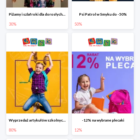
Piżamy i szlafroki dla dorosłych w Smyku do -30%
Psi Patrol w Smyku do -50%
30%
50%
Wyprzedaż artykułów szkolnych w Smyku do -80%
-12% na wybrane plecaki
80%
12%