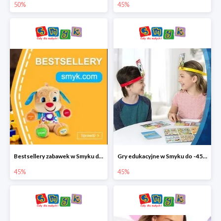
50%
45%
Bestsellery zabawek w Smyku do -45%
Gry edukacyjne w Smyku do -45%
45%
45%