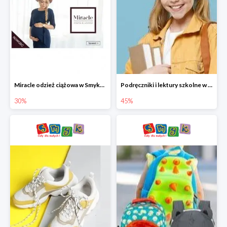
Miracle odzież ciążowa w Smyku co -30%
Podręczniki i lektury szkolne w Smyku do -45%
30%
45%