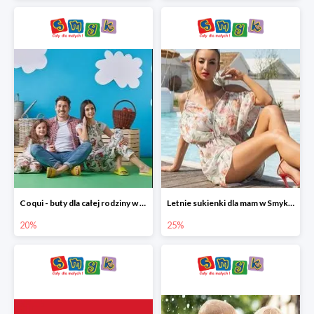
Coqui - buty dla całej rodziny w Smyku do -20%
Letnie sukienki dla mam w Smyku do -25%
20%
25%