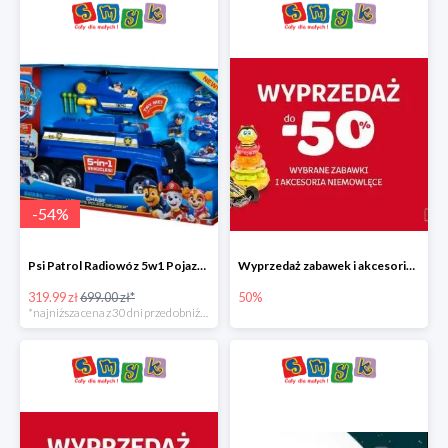
-
54
%
Psi Patrol Radiowóz 5w1 Pojazd ratunkowy z figurką Chase'a
Wyprzedaż zabawek i akcesoriów niemowlęcych w Smyku do -50%
319.99 zł
699.00 zł*
50%
*najniższa cena z 30 dni przed obniżką