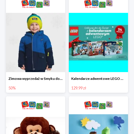
Zimowa wyprzedaż w Smyku do -50%
Kalendarze adwentowe LEGO w Smyku w super cenie
50%
129.99 zł