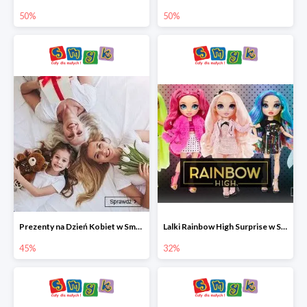
50%
50%
Prezenty na Dzień Kobiet w Smyku do -45%
Lalki Rainbow High Surprise w Smyku do -35%
45%
32%