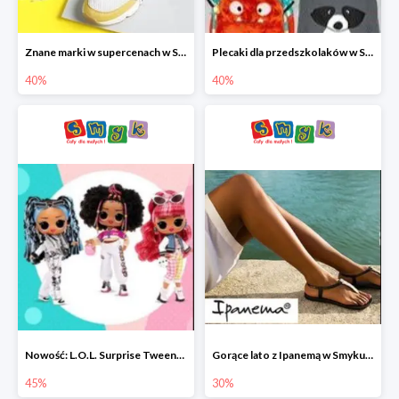
Znane marki w supercenach w Smyku - buty do -40%
Plecaki dla przedszkolaków w Smyku do -40%
40%
40%
Nowość: L.O.L. Surprise Tweens Doll w Smyku do -45%
Gorące lato z Ipanemą w Smyku do -30%
45%
30%