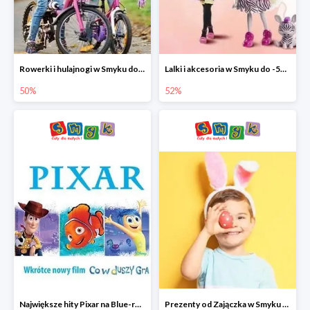
Rowerki i hulajnogi w Smyku do -50%
Lalki i akcesoria w Smyku do -52%
50%
52%
Największe hity Pixar na Blue-rey i DVD w Smyku - drugi film -50%
Prezenty od Zajączka w Smyku do -50%