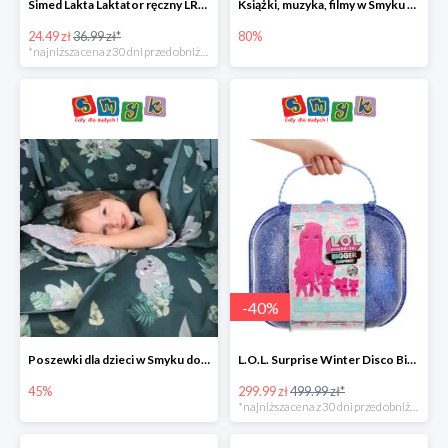
Simed Lakta Laktator ręczny LR-8 -34%
Książki, muzyka, filmy w Smyku do -80%
24.49 zł
36.99 zł*
80%
*najniższa cena z 30 dni przed obniżką
-
40
%
Poszewki dla dzieci w Smyku do -45%
L.O.L. Surprise Winter Disco Bigger Surprise Zestaw laleczek w walizce -40%
45%
299.99 zł
499.99 zł*
*najniższa cena z 30 dni przed obniżką