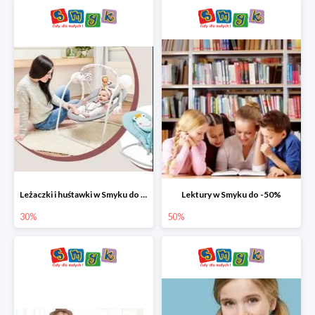
Leżaczki i huśtawki w Smyku do -30%
Lektury w Smyku do -50%
30%
50%