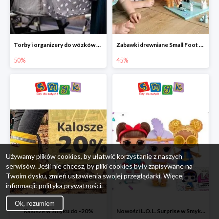
Torby i organizery do wózków w Smyku do -50%
Zabawki drewniane Small Foot do -45%
50%
45%
Używamy plików cookies, by ułatwić korzystanie z naszych
serwisów. Jeśli nie chcesz, by pliki cookies były zapisywane na
Twoim dysku, zmień ustawienia swojej przeglądarki. Więcej
informacji:
polityka prywatności
.
Ok, rozumiem
Kalosze w Smyku do -20%
Nowości L.O.L. Surprise w Smyku do -45%