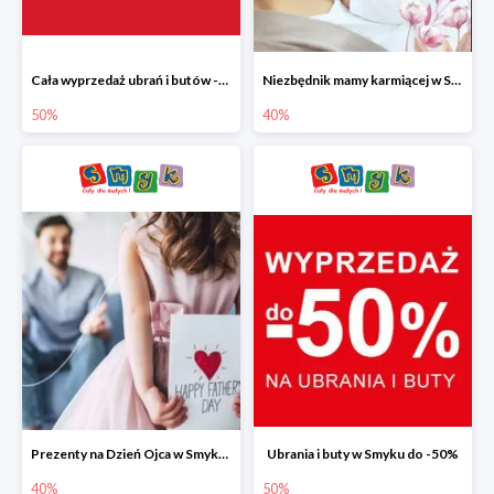
Cała wyprzedaż ubrań i butów -50%
Niezbędnik mamy karmiącej w Smyku do -40%
50%
40%
Prezenty na Dzień Ojca w Smyku do -40%
Ubrania i buty w Smyku do -50%
40%
50%