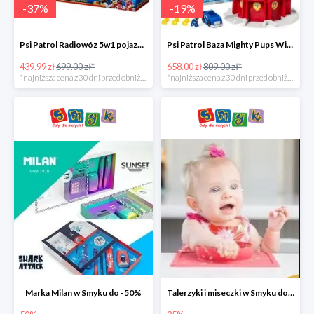
-
37
%
-
19
%
Psi Patrol Radiowóz 5w1 pojazd ratunkowy z figurką Chase'a -37%
Psi Patrol Baza Mighty Pups Wieża obserwacyjna+pojazd z figurką -19%
439.99 zł
699.00 zł*
658.00 zł
809.00 zł*
*najniższa cena z 30 dni przed obniżką
*najniższa cena z 30 dni przed obniżką
Marka Milan w Smyku do -50%
Talerzyki i miseczki w Smyku do -35%