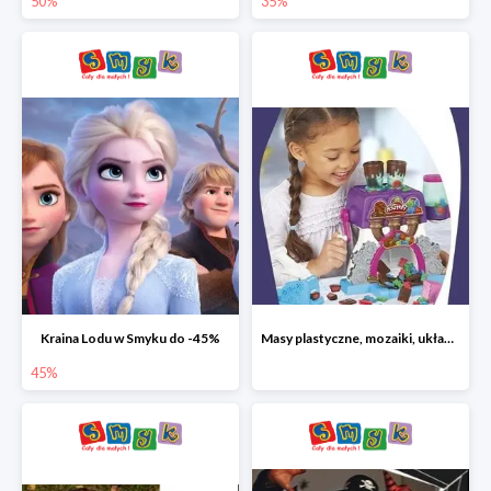
50%
35%
Kraina Lodu w Smyku do -45%
Masy plastyczne, mozaiki, układanki do -45%
45%