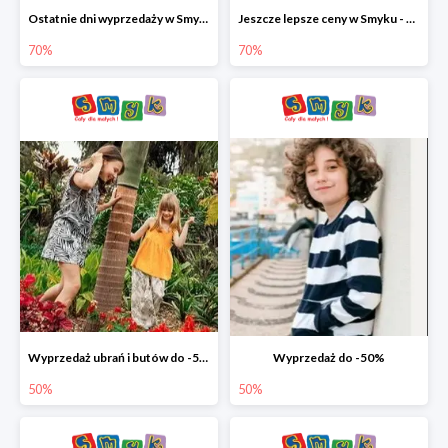
Ostatnie dni wyprzedaży w Smyku - ubrania i buty do -70%
Jeszcze lepsze ceny w Smyku - ubrania i buty do -70%
70%
70%
Wyprzedaż ubrań i butów do -50%
Wyprzedaż do -50%
50%
50%