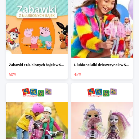
Zabawki z ulubionych bajek w Smyku do -50%
Ulubione lalki dziewczynek w Smyku do -45%
50%
45%