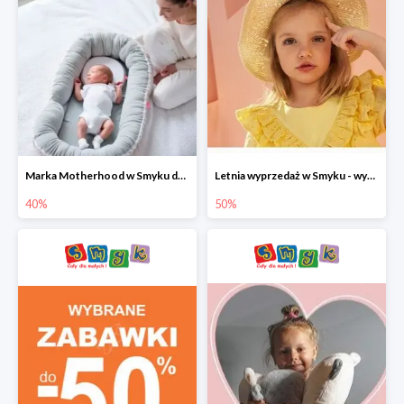
Marka Motherhood w Smyku do -40%
Letnia wyprzedaż w Smyku - wybrane ubrania i buty do -50%
40%
50%