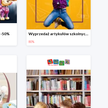
o -50%
Wyprzedaż artykułów szkolnych w Smyku do -80%
80%