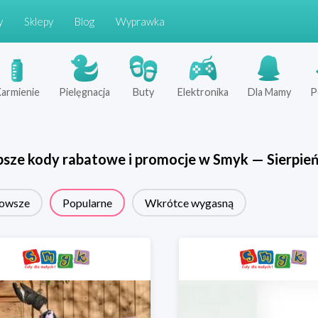
y
Sklepy
Blog
Wyprawka
armienie
Pielęgnacja
Buty
Elektronika
Dla Mamy
P
psze kody rabatowe i promocje w
Smyk
—
Sierpie
owsze
Popularne
Wkrótce wygasną