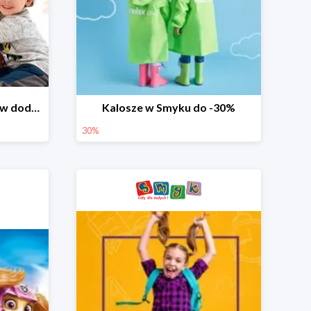
Dzień Miłośnika Pluszaków dodatkowy rabat -10%
Kalosze w Smyku do -30%
30%