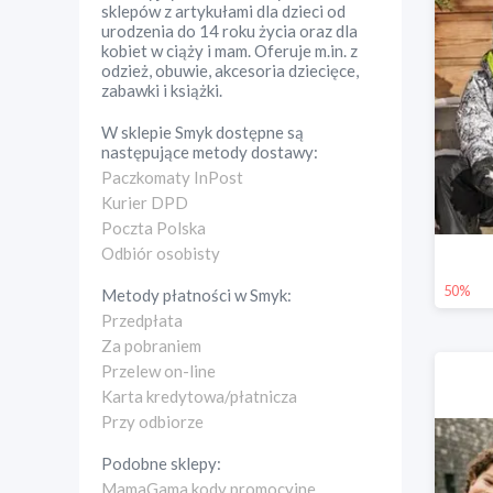
sklepów z artykułami dla dzieci od
urodzenia do 14 roku życia oraz dla
kobiet w ciąży i mam. Oferuje m.in. z
odzież, obuwie, akcesoria dziecięce,
zabawki i książki.
W sklepie
Smyk
dostępne są
następujące metody dostawy:
Paczkomaty InPost
Kurier DPD
Poczta Polska
Odbiór osobisty
50%
Metody płatności w
Smyk
:
Przedpłata
Za pobraniem
Przelew on-line
Karta kredytowa/płatnicza
Przy odbiorze
Podobne sklepy:
MamaGama kody promocyjne