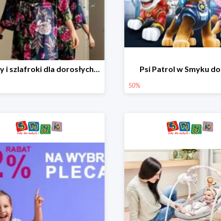
Piżamy i szlafroki dla dorosłych w Smyku do -30%
Psi Patrol w Smyku d
50%