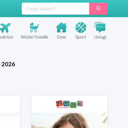
odróże
Wózki i foteliki
Dom
Sport
Usługi
ń
2026