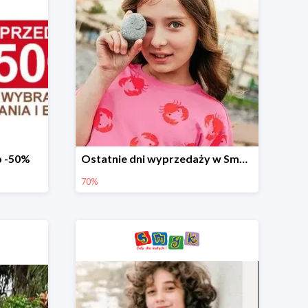
o -50%
Ostatnie dni wyprzedaży w Smyku - ubrania i buty do -70%
70%