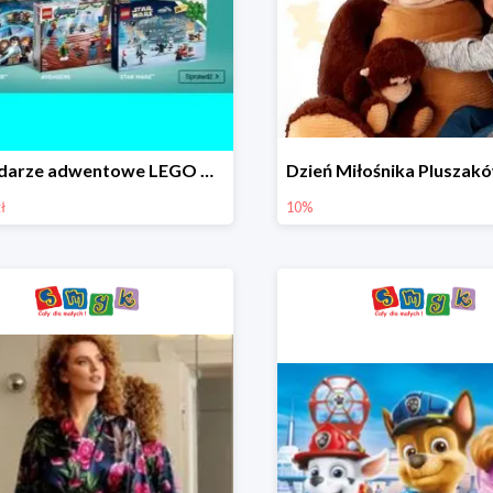
Kalendarze adwentowe LEGO w Smyku w super cenie
ł
10%