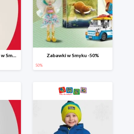
Ostatnie dni wyprzedaży w Smyku do -70%
Zabawki w Smyku -50%
50%