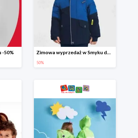
u -50%
Zimowa wyprzedaż w Smyku do -50%
50%