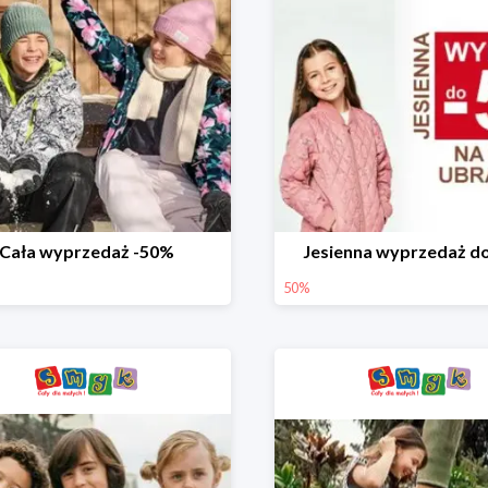
Cała wyprzedaż -50%
Jesienna wyprzedaż d
50%