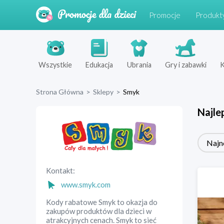
Promocje
Produkt
Wszystkie
Edukacja
Ubrania
Gry i zabawki
K
Strona Główna
>
Sklepy
>
Smyk
Najle
Najn
Kontakt:
www.smyk.com
Kody rabatowe Smyk to okazja do
zakupów produktów dla dzieci w
atrakcyjnych cenach. Smyk to sieć