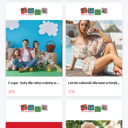
Coqui - buty dla całej rodziny w Smyku do -20%
Letnie sukienki dla mam w Smyku do -25%
20%
25%