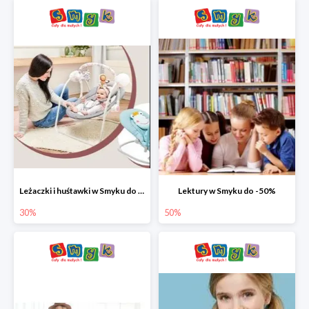
Leżaczki i huśtawki w Smyku do -30%
Lektury w Smyku do -50%
30%
50%