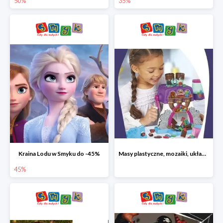
50%
35%
Kraina Lodu w Smyku do -45%
Masy plastyczne, mozaiki, układanki do -45%
45%