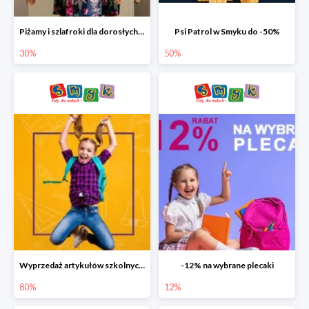
Piżamy i szlafroki dla dorosłych w Smyku do -30%
Psi Patrol w Smyku do -50%
30%
50%
Wyprzedaż artykułów szkolnych w Smyku do -80%
-12% na wybrane plecaki
80%
12%