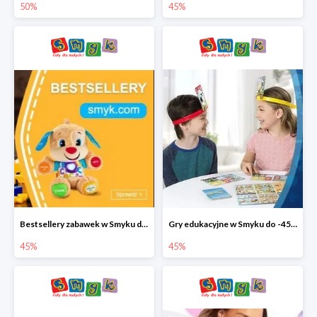
50%
45%
Bestsellery zabawek w Smyku do -45%
Gry edukacyjne w Smyku do -45%
45%
45%