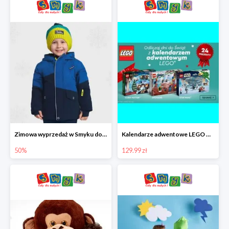
Zimowa wyprzedaż w Smyku do -50%
Kalendarze adwentowe LEGO w Smyku w super cenie
50%
129.99 zł