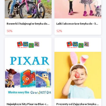
Rowerki i hulajnogi w Smyku do -50%
Lalki i akcesoria w Smyku do -52%
50%
52%
Największe hity Pixar na Blue-rey i DVD w Smyku - drugi film -50%
Prezenty od Zajączka w Smyku do -50%