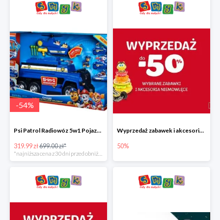
-
54
%
Psi Patrol Radiowóz 5w1 Pojazd ratunkowy z figurką Chase'a
Wyprzedaż zabawek i akcesoriów niemowlęcych w Smyku do -50%
319.99 zł
699.00 zł*
50%
*najniższa cena z 30 dni przed obniżką