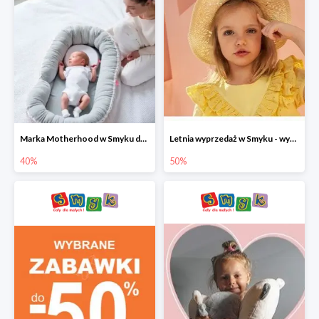
Marka Motherhood w Smyku do -40%
Letnia wyprzedaż w Smyku - wybrane ubrania i buty do -50%
40%
50%