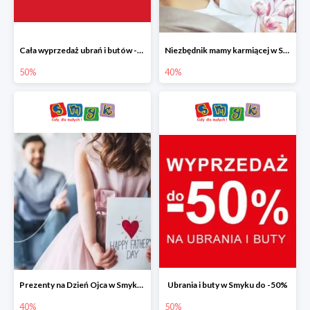
Cała wyprzedaż ubrań i butów -50%
Niezbędnik mamy karmiącej w Smyku do -40%
50%
40%
Prezenty na Dzień Ojca w Smyku do -40%
Ubrania i buty w Smyku do -50%
40%
50%