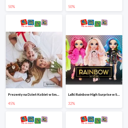
50%
50%
Prezenty na Dzień Kobiet w Smyku do -45%
Lalki Rainbow High Surprise w Smyku do -35%
45%
32%