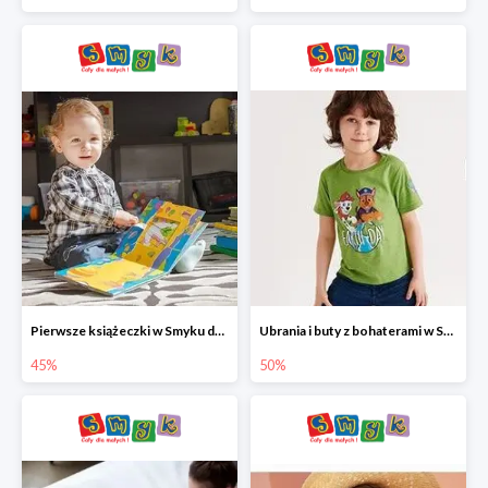
Pierwsze książeczki w Smyku do -45%
Ubrania i buty z bohaterami w Smyku do -50%
45%
50%