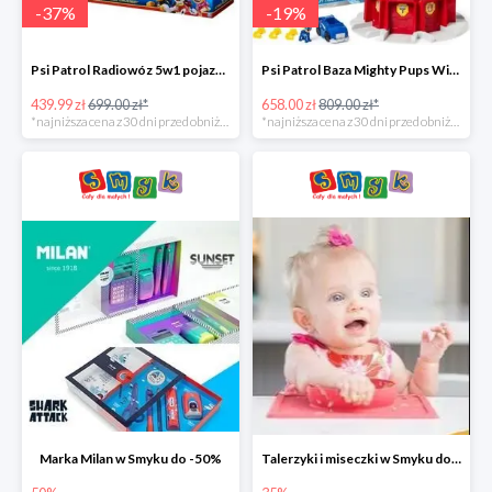
-
37
%
-
19
%
Psi Patrol Radiowóz 5w1 pojazd ratunkowy z figurką Chase'a -37%
Psi Patrol Baza Mighty Pups Wieża obserwacyjna+pojazd z figurką -19%
439.99 zł
699.00 zł*
658.00 zł
809.00 zł*
*najniższa cena z 30 dni przed obniżką
*najniższa cena z 30 dni przed obniżką
Marka Milan w Smyku do -50%
Talerzyki i miseczki w Smyku do -35%