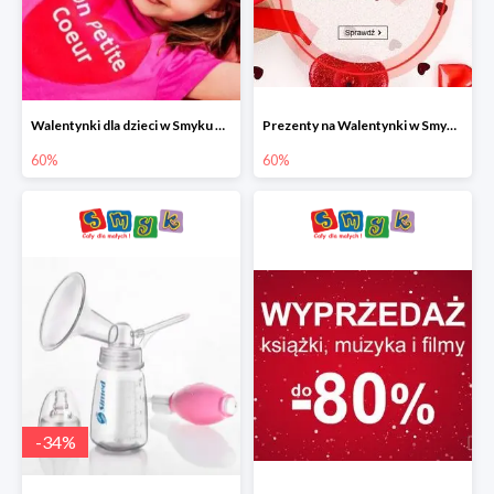
Walentynki dla dzieci w Smyku do -60%
Prezenty na Walentynki w Smyku do -60%
60%
60%
-
34
%