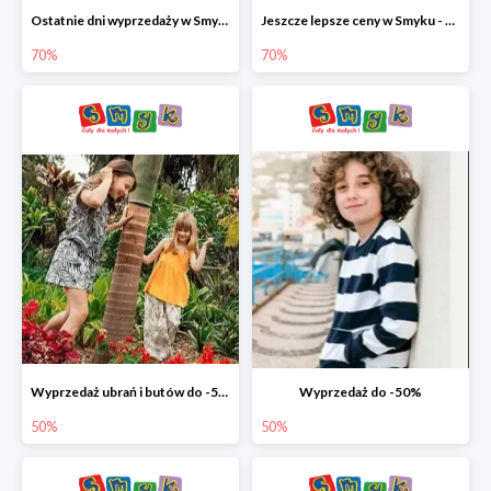
Ostatnie dni wyprzedaży w Smyku - ubrania i buty do -70%
Jeszcze lepsze ceny w Smyku - ubrania i buty do -70%
70%
70%
Wyprzedaż ubrań i butów do -50%
Wyprzedaż do -50%
50%
50%