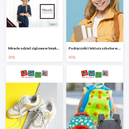
Miracle odzież ciążowa w Smyku co -30%
Podręczniki i lektury szkolne w Smyku do -45%
30%
45%