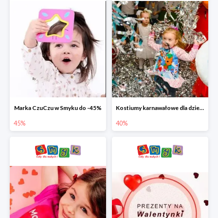
Marka CzuCzu w Smyku do -45%
Kostiumy karnawałowe dla dzieci w Smyku do -40%
45%
40%