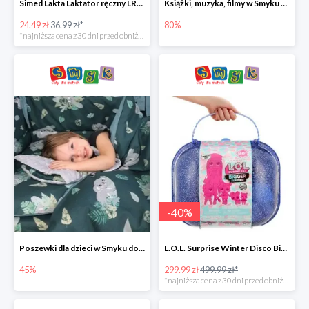
Simed Lakta Laktator ręczny LR-8 -34%
Książki, muzyka, filmy w Smyku do -80%
24.49 zł
36.99 zł*
80%
*najniższa cena z 30 dni przed obniżką
-
40
%
Poszewki dla dzieci w Smyku do -45%
L.O.L. Surprise Winter Disco Bigger Surprise Zestaw laleczek w walizce -40%
45%
299.99 zł
499.99 zł*
*najniższa cena z 30 dni przed obniżką