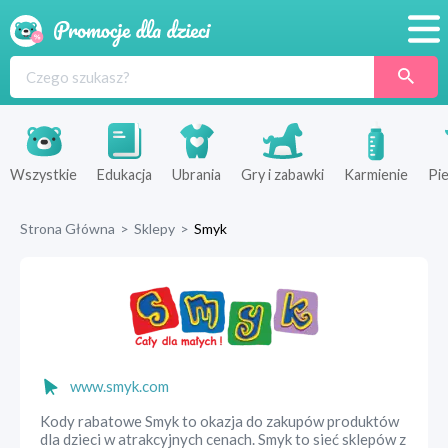
Promocje
Produkty
Sklepy
Wszystkie
Edukacja
Ubrania
Gry i zabawki
Karmienie
Pie
Blog
Strona Główna
>
Sklepy
>
Smyk
Wyprawka
www.smyk.com
Kody rabatowe Smyk to okazja do zakupów produktów
dla dzieci w atrakcyjnych cenach. Smyk to sieć sklepów z