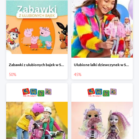
Zabawki z ulubionych bajek w Smyku do -50%
Ulubione lalki dziewczynek w Smyku do -45%
50%
45%