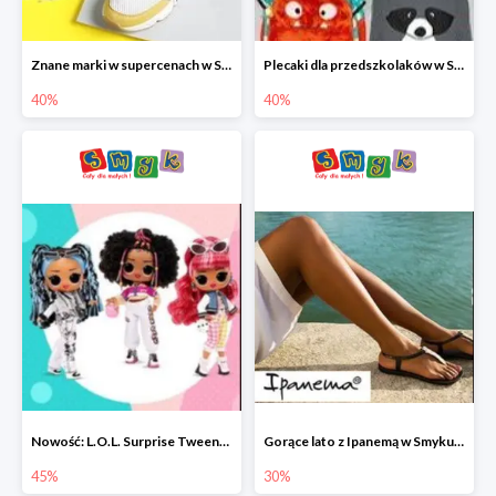
Znane marki w supercenach w Smyku - buty do -40%
Plecaki dla przedszkolaków w Smyku do -40%
40%
40%
Nowość: L.O.L. Surprise Tweens Doll w Smyku do -45%
Gorące lato z Ipanemą w Smyku do -30%
45%
30%