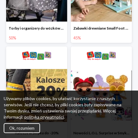
Torby i organizery do wózków w Smyku do -50%
Zabawki drewniane Small Foot do -45%
50%
45%
Używamy plików cookies, by ułatwić korzystanie z naszych
serwisów. Jeśli nie chcesz, by pliki cookies były zapisywane na
Twoim dysku, zmień ustawienia swojej przeglądarki. Więcej
informacji:
polityka prywatności
.
Ok, rozumiem
Kalosze w Smyku do -20%
Nowości L.O.L. Surprise w Smyku do -45%