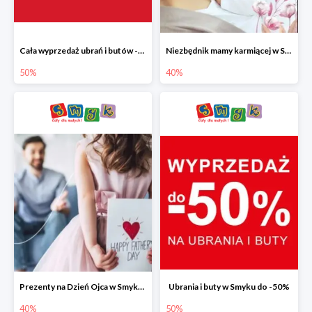
Cała wyprzedaż ubrań i butów -50%
Niezbędnik mamy karmiącej w Smyku do -40%
50%
40%
Prezenty na Dzień Ojca w Smyku do -40%
Ubrania i buty w Smyku do -50%
40%
50%