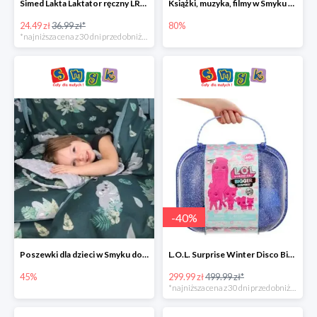
Simed Lakta Laktator ręczny LR-8 -34%
Książki, muzyka, filmy w Smyku do -80%
24.49 zł
36.99 zł*
80%
*najniższa cena z 30 dni przed obniżką
-
40
%
Poszewki dla dzieci w Smyku do -45%
L.O.L. Surprise Winter Disco Bigger Surprise Zestaw laleczek w walizce -40%
45%
299.99 zł
499.99 zł*
*najniższa cena z 30 dni przed obniżką