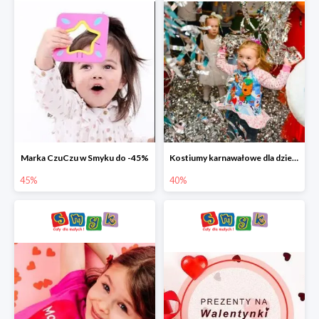
Marka CzuCzu w Smyku do -45%
Kostiumy karnawałowe dla dzieci w Smyku do -40%
45%
40%