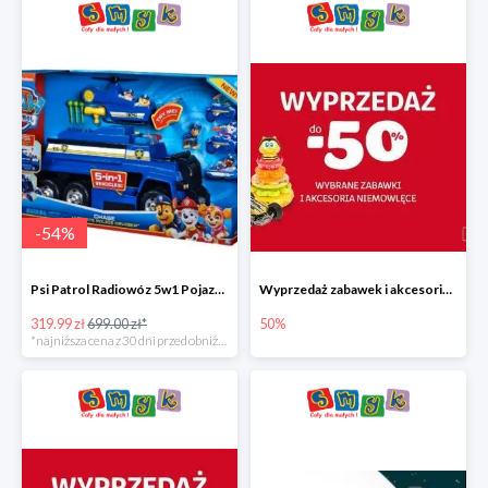
-
54
%
Psi Patrol Radiowóz 5w1 Pojazd ratunkowy z figurką Chase'a
Wyprzedaż zabawek i akcesoriów niemowlęcych w Smyku do -50%
319.99 zł
699.00 zł*
50%
*najniższa cena z 30 dni przed obniżką