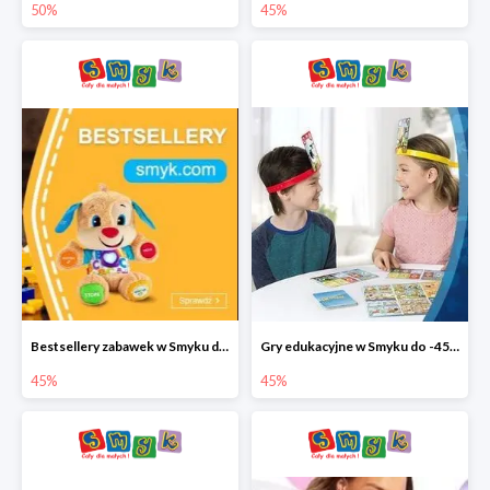
50%
45%
Bestsellery zabawek w Smyku do -45%
Gry edukacyjne w Smyku do -45%
45%
45%