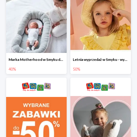
Marka Motherhood w Smyku do -40%
Letnia wyprzedaż w Smyku - wybrane ubrania i buty do -50%
40%
50%