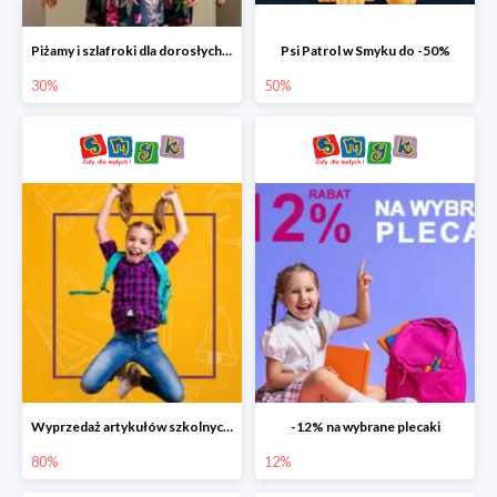
Piżamy i szlafroki dla dorosłych w Smyku do -30%
Psi Patrol w Smyku do -50%
30%
50%
Wyprzedaż artykułów szkolnych w Smyku do -80%
-12% na wybrane plecaki
80%
12%