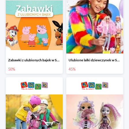
Zabawki z ulubionych bajek w Smyku do -50%
Ulubione lalki dziewczynek w Smyku do -45%
50%
45%