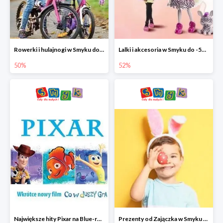
Rowerki i hulajnogi w Smyku do -50%
Lalki i akcesoria w Smyku do -52%
50%
52%
Największe hity Pixar na Blue-rey i DVD w Smyku - drugi film -50%
Prezenty od Zajączka w Smyku do -50%