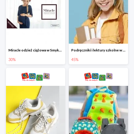
Miracle odzież ciążowa w Smyku co -30%
Podręczniki i lektury szkolne w Smyku do -45%
30%
45%