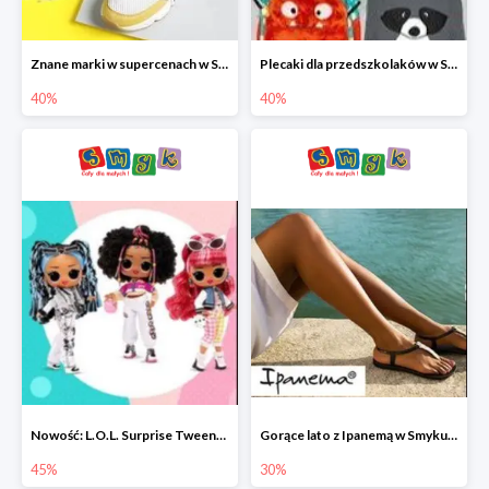
Znane marki w supercenach w Smyku - buty do -40%
Plecaki dla przedszkolaków w Smyku do -40%
40%
40%
Nowość: L.O.L. Surprise Tweens Doll w Smyku do -45%
Gorące lato z Ipanemą w Smyku do -30%
45%
30%