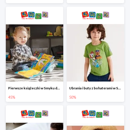
Pierwsze książeczki w Smyku do -45%
Ubrania i buty z bohaterami w Smyku do -50%
45%
50%