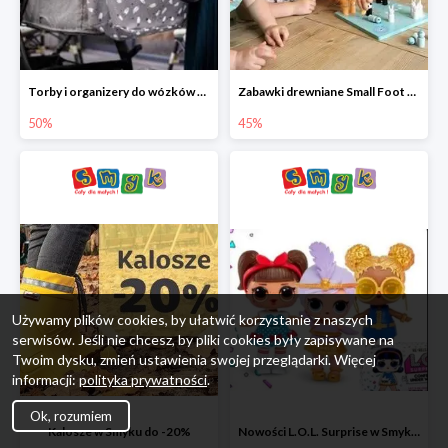
Torby i organizery do wózków w Smyku do -50%
Zabawki drewniane Small Foot do -45%
50%
45%
Używamy plików cookies, by ułatwić korzystanie z naszych
serwisów. Jeśli nie chcesz, by pliki cookies były zapisywane na
Twoim dysku, zmień ustawienia swojej przeglądarki. Więcej
informacji:
polityka prywatności
.
Ok, rozumiem
Kalosze w Smyku do -20%
Nowości L.O.L. Surprise w Smyku do -45%