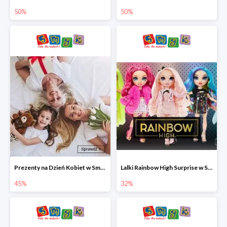
50%
50%
Prezenty na Dzień Kobiet w Smyku do -45%
Lalki Rainbow High Surprise w Smyku do -35%
45%
32%