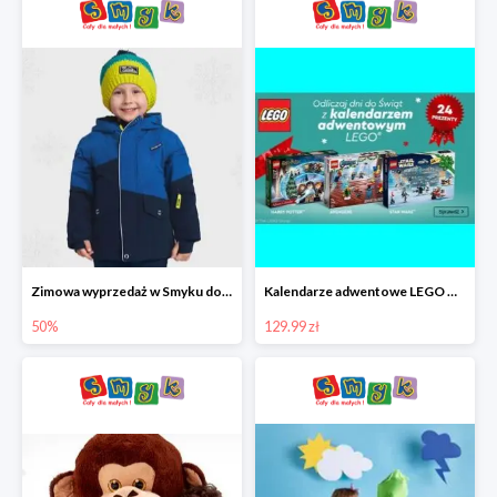
Zimowa wyprzedaż w Smyku do -50%
Kalendarze adwentowe LEGO w Smyku w super cenie
50%
129.99 zł