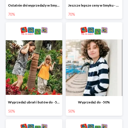
Ostatnie dni wyprzedaży w Smyku - ubrania i buty do -70%
Jeszcze lepsze ceny w Smyku - ubrania i buty do -70%
70%
70%
Wyprzedaż ubrań i butów do -50%
Wyprzedaż do -50%
50%
50%