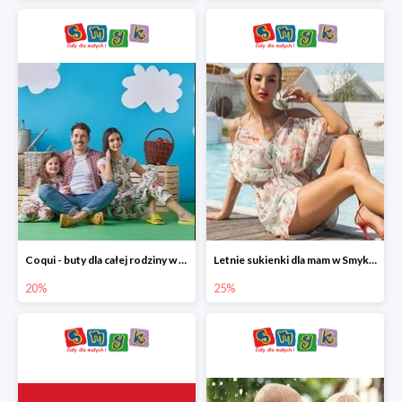
Coqui - buty dla całej rodziny w Smyku do -20%
Letnie sukienki dla mam w Smyku do -25%
20%
25%