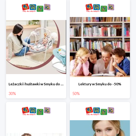
Leżaczki i huśtawki w Smyku do -30%
Lektury w Smyku do -50%
30%
50%