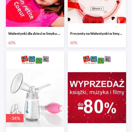
Walentynki dla dzieci w Smyku do -60%
Prezenty na Walentynki w Smyku do -60%
60%
60%
-
34
%