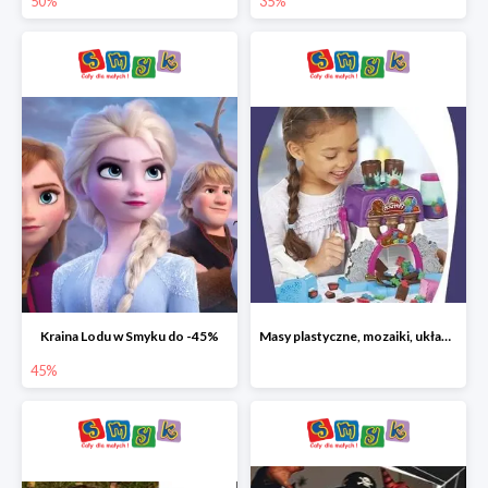
50%
35%
Kraina Lodu w Smyku do -45%
Masy plastyczne, mozaiki, układanki do -45%
45%