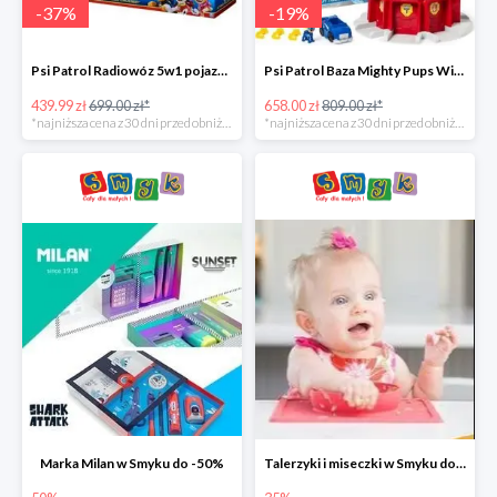
-
37
%
-
19
%
Psi Patrol Radiowóz 5w1 pojazd ratunkowy z figurką Chase'a -37%
Psi Patrol Baza Mighty Pups Wieża obserwacyjna+pojazd z figurką -19%
439.99 zł
699.00 zł*
658.00 zł
809.00 zł*
*najniższa cena z 30 dni przed obniżką
*najniższa cena z 30 dni przed obniżką
Marka Milan w Smyku do -50%
Talerzyki i miseczki w Smyku do -35%