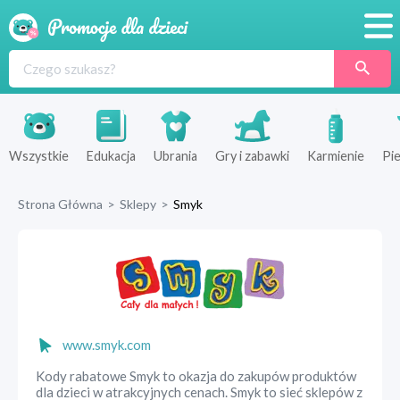
Promocje
Produkty
Sklepy
Wszystkie
Edukacja
Ubrania
Gry i zabawki
Karmienie
Pie
Blog
Strona Główna
>
Sklepy
>
Smyk
Wyprawka
www.smyk.com
Kody rabatowe Smyk to okazja do zakupów produktów
dla dzieci w atrakcyjnych cenach. Smyk to sieć sklepów z