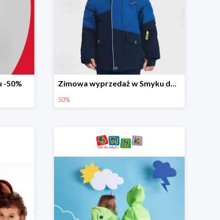
u -50%
Zimowa wyprzedaż w Smyku do -50%
50%