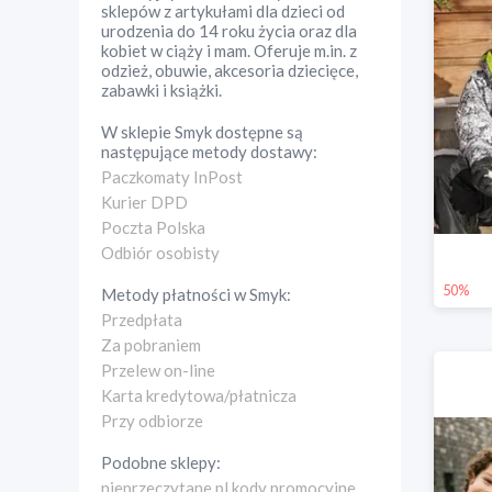
sklepów z artykułami dla dzieci od
urodzenia do 14 roku życia oraz dla
kobiet w ciąży i mam. Oferuje m.in. z
odzież, obuwie, akcesoria dziecięce,
zabawki i książki.
W sklepie
Smyk
dostępne są
następujące metody dostawy:
Paczkomaty InPost
Kurier DPD
Poczta Polska
Odbiór osobisty
50%
Metody płatności w
Smyk
:
Przedpłata
Za pobraniem
Przelew on-line
Karta kredytowa/płatnicza
Przy odbiorze
Podobne sklepy:
nieprzeczytane.pl kody promocyjne