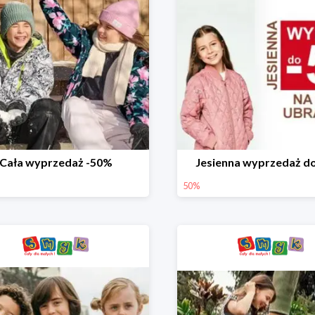
Cała wyprzedaż -50%
Jesienna wyprzedaż d
50%