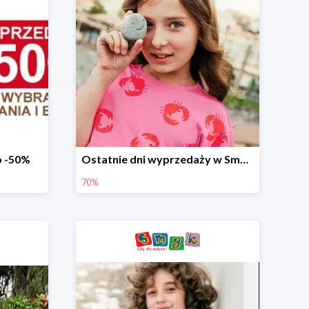
o -50%
Ostatnie dni wyprzedaży w Smyku - ubrania i buty do -70%
70%