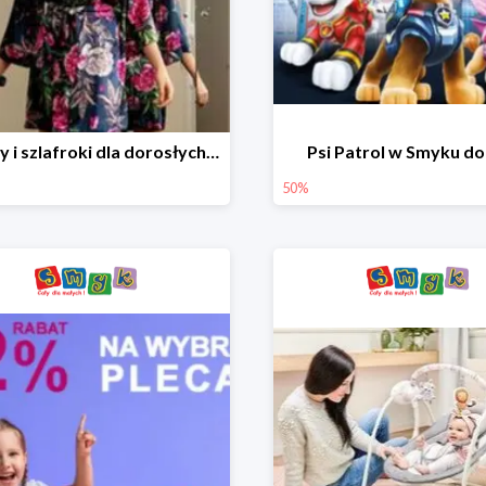
Piżamy i szlafroki dla dorosłych w Smyku do -30%
Psi Patrol w Smyku d
50%