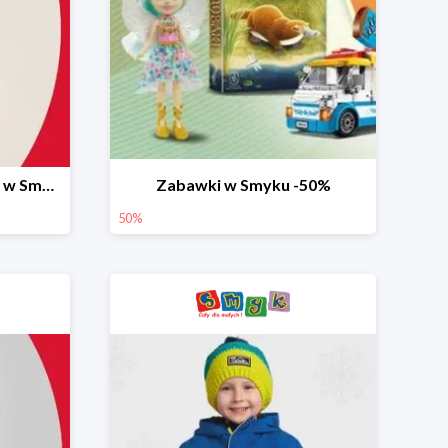
Ostatnie dni wyprzedaży w Smyku do -70%
Zabawki w Smyku -50%
50%