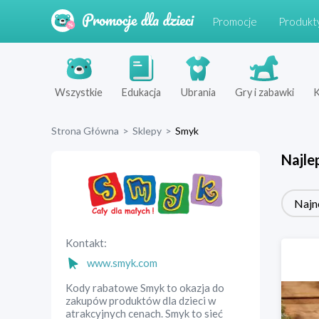
Promocje
Produkt
Wszystkie
Edukacja
Ubrania
Gry i zabawki
K
Strona Główna
>
Sklepy
>
Smyk
Najle
Najn
Kontakt:
www.smyk.com
Kody rabatowe Smyk to okazja do
zakupów produktów dla dzieci w
atrakcyjnych cenach. Smyk to sieć