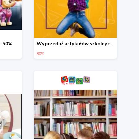
o -50%
Wyprzedaż artykułów szkolnych w Smyku do -80%
80%