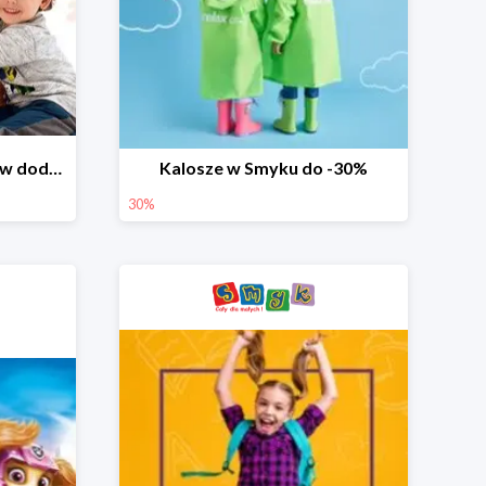
Dzień Miłośnika Pluszaków dodatkowy rabat -10%
Kalosze w Smyku do -30%
30%