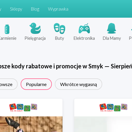
y
Sklepy
Blog
Wyprawka
armienie
Pielęgnacja
Buty
Elektronika
Dla Mamy
P
psze kody rabatowe i promocje w
Smyk
—
Sierpie
owsze
Popularne
Wkrótce wygasną