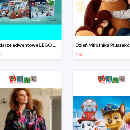
Kalendarze adwentowe LEGO w Smyku w super cenie
ł
10%