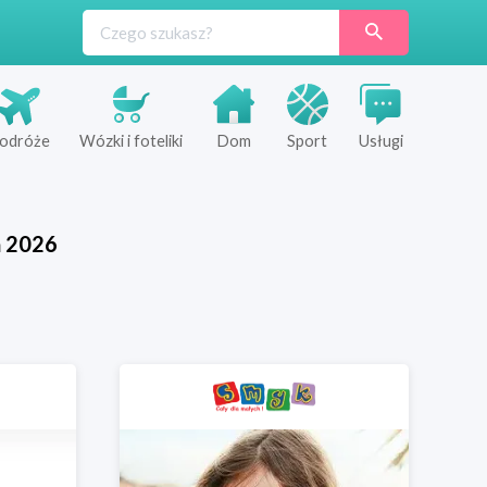
odróże
Wózki i foteliki
Dom
Sport
Usługi
ń
2026