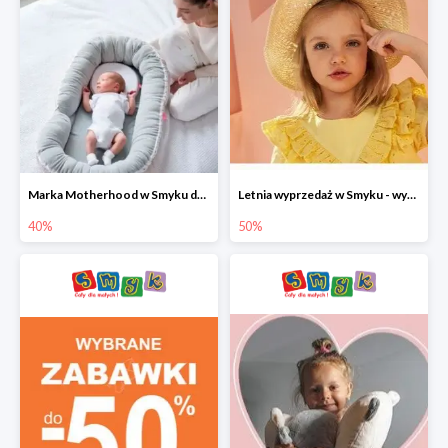
Marka Motherhood w Smyku do -40%
Letnia wyprzedaż w Smyku - wybrane ubrania i buty do -50%
40%
50%