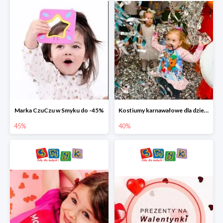
Marka CzuCzu w Smyku do -45%
Kostiumy karnawałowe dla dzieci w Smyku do -40%
45%
40%