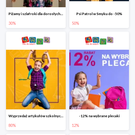
Piżamy i szlafroki dla dorosłych w Smyku do -30%
Psi Patrol w Smyku do -50%
30%
50%
Wyprzedaż artykułów szkolnych w Smyku do -80%
-12% na wybrane plecaki
80%
12%