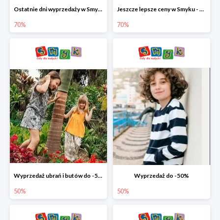
Ostatnie dni wyprzedaży w Smyku - ubrania i buty do -70%
Jeszcze lepsze ceny w Smyku - ubrania i buty do -70%
70%
70%
Wyprzedaż ubrań i butów do -50%
Wyprzedaż do -50%
50%
50%