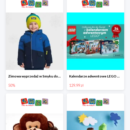
Zimowa wyprzedaż w Smyku do -50%
Kalendarze adwentowe LEGO w Smyku w super cenie
50%
129.99 zł