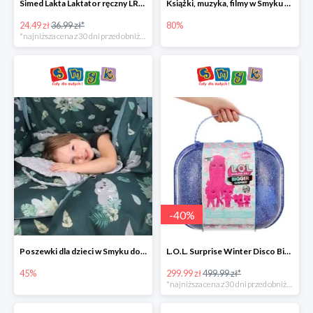
Simed Lakta Laktator ręczny LR-8 -34%
Książki, muzyka, filmy w Smyku do -80%
24.49 zł
36.99 zł*
80%
*najniższa cena z 30 dni przed obniżką
-
40
%
Poszewki dla dzieci w Smyku do -45%
L.O.L. Surprise Winter Disco Bigger Surprise Zestaw laleczek w walizce -40%
45%
299.99 zł
499.99 zł*
*najniższa cena z 30 dni przed obniżką