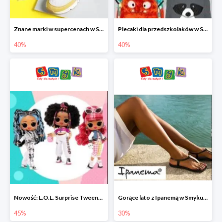
Znane marki w supercenach w Smyku - buty do -40%
Plecaki dla przedszkolaków w Smyku do -40%
40%
40%
Nowość: L.O.L. Surprise Tweens Doll w Smyku do -45%
Gorące lato z Ipanemą w Smyku do -30%
45%
30%