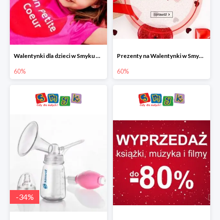
Walentynki dla dzieci w Smyku do -60%
Prezenty na Walentynki w Smyku do -60%
60%
60%
-
34
%