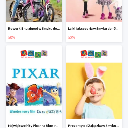
Rowerki i hulajnogi w Smyku do -50%
Lalki i akcesoria w Smyku do -52%
50%
52%
Największe hity Pixar na Blue-rey i DVD w Smyku - drugi film -50%
Prezenty od Zajączka w Smyku do -50%