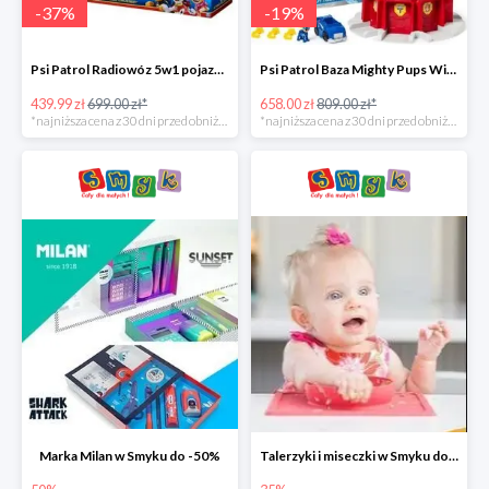
-
37
%
-
19
%
Psi Patrol Radiowóz 5w1 pojazd ratunkowy z figurką Chase'a -37%
Psi Patrol Baza Mighty Pups Wieża obserwacyjna+pojazd z figurką -19%
439.99 zł
699.00 zł*
658.00 zł
809.00 zł*
*najniższa cena z 30 dni przed obniżką
*najniższa cena z 30 dni przed obniżką
Marka Milan w Smyku do -50%
Talerzyki i miseczki w Smyku do -35%