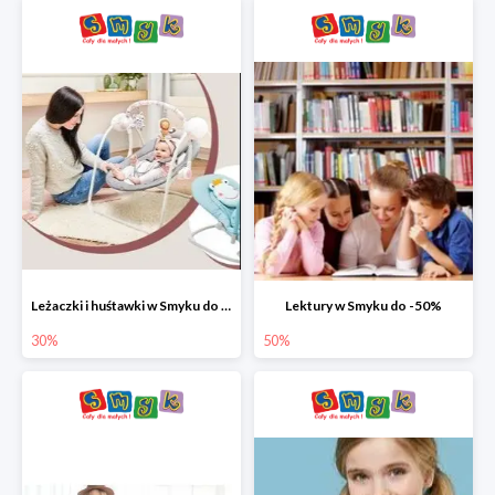
Leżaczki i huśtawki w Smyku do -30%
Lektury w Smyku do -50%
30%
50%