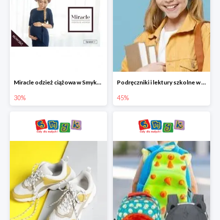
Miracle odzież ciążowa w Smyku co -30%
Podręczniki i lektury szkolne w Smyku do -45%
30%
45%