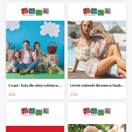
Coqui - buty dla całej rodziny w Smyku do -20%
Letnie sukienki dla mam w Smyku do -25%
20%
25%