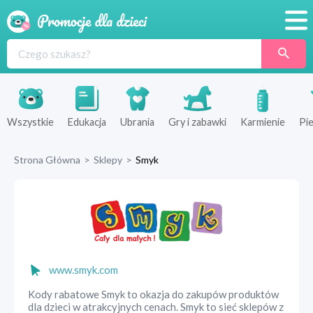
Promocje
Produkty
Sklepy
Wszystkie
Edukacja
Ubrania
Gry i zabawki
Karmienie
Pie
Blog
Strona Główna
>
Sklepy
>
Smyk
Wyprawka
www.smyk.com
Kody rabatowe Smyk to okazja do zakupów produktów
dla dzieci w atrakcyjnych cenach. Smyk to sieć sklepów z