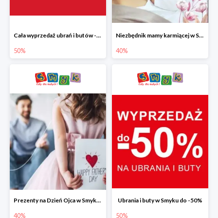
Cała wyprzedaż ubrań i butów -50%
Niezbędnik mamy karmiącej w Smyku do -40%
50%
40%
Prezenty na Dzień Ojca w Smyku do -40%
Ubrania i buty w Smyku do -50%
40%
50%