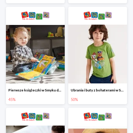
Pierwsze książeczki w Smyku do -45%
Ubrania i buty z bohaterami w Smyku do -50%
45%
50%