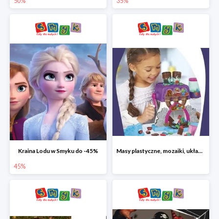
50%
35%
Kraina Lodu w Smyku do -45%
Masy plastyczne, mozaiki, układanki do -45%
45%