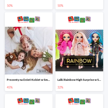
50%
50%
Prezenty na Dzień Kobiet w Smyku do -45%
Lalki Rainbow High Surprise w Smyku do -35%
45%
32%