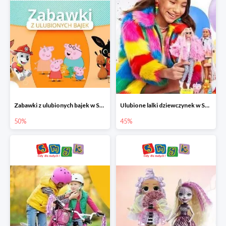
Zabawki z ulubionych bajek w Smyku do -50%
Ulubione lalki dziewczynek w Smyku do -45%
50%
45%