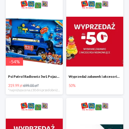
-
54
%
Psi Patrol Radiowóz 5w1 Pojazd ratunkowy z figurką Chase'a
Wyprzedaż zabawek i akcesoriów niemowlęcych w Smyku do -50%
319.99 zł
699.00 zł*
50%
*najniższa cena z 30 dni przed obniżką