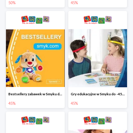
50%
45%
Bestsellery zabawek w Smyku do -45%
Gry edukacyjne w Smyku do -45%
45%
45%