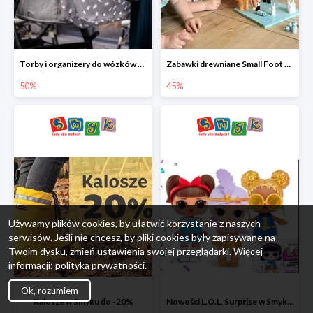
Torby i organizery do wózków w Smyku do -50%
Zabawki drewniane Small Foot do -45%
50%
45%
Używamy plików cookies, by ułatwić korzystanie z naszych
serwisów. Jeśli nie chcesz, by pliki cookies były zapisywane na
Twoim dysku, zmień ustawienia swojej przeglądarki. Więcej
informacji:
polityka prywatności
.
Ok, rozumiem
Kalosze w Smyku do -20%
Nowości L.O.L. Surprise w Smyku do -45%