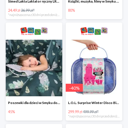
Simed Lakta Laktator ręczny LR-8 -34%
Książki, muzyka, filmy w Smyku do -80%
24.49 zł
36.99 zł*
80%
*najniższa cena z 30 dni przed obniżką
-
40
%
Poszewki dla dzieci w Smyku do -45%
L.O.L. Surprise Winter Disco Bigger Surprise Zestaw laleczek w walizce -40%
45%
299.99 zł
499.99 zł*
*najniższa cena z 30 dni przed obniżką