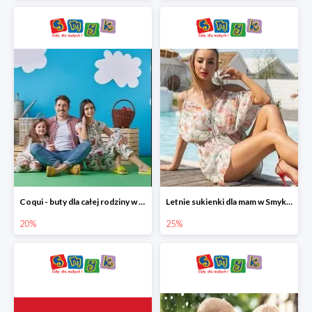
Coqui - buty dla całej rodziny w Smyku do -20%
Letnie sukienki dla mam w Smyku do -25%
20%
25%