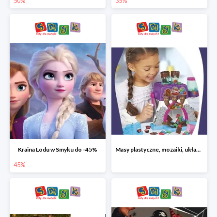
50%
35%
Kraina Lodu w Smyku do -45%
Masy plastyczne, mozaiki, układanki do -45%
45%