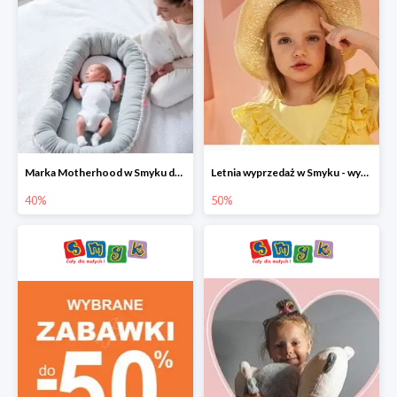
Marka Motherhood w Smyku do -40%
Letnia wyprzedaż w Smyku - wybrane ubrania i buty do -50%
40%
50%