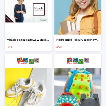
Miracle odzież ciążowa w Smyku co -30%
Podręczniki i lektury szkolne w Smyku do -45%
30%
45%