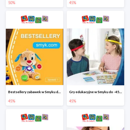
50%
45%
Bestsellery zabawek w Smyku do -45%
Gry edukacyjne w Smyku do -45%
45%
45%