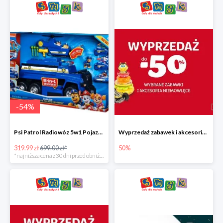
-
54
%
Psi Patrol Radiowóz 5w1 Pojazd ratunkowy z figurką Chase'a
Wyprzedaż zabawek i akcesoriów niemowlęcych w Smyku do -50%
319.99 zł
699.00 zł*
50%
*najniższa cena z 30 dni przed obniżką