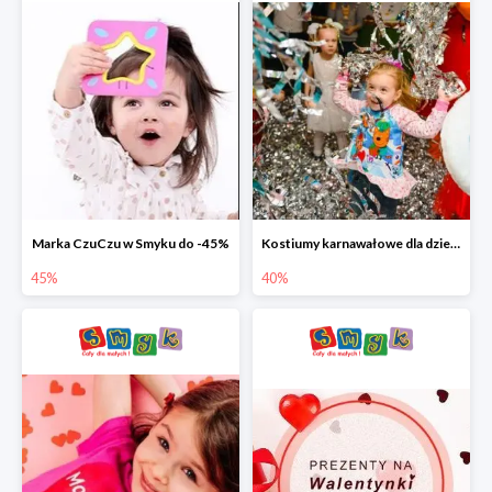
Marka CzuCzu w Smyku do -45%
Kostiumy karnawałowe dla dzieci w Smyku do -40%
45%
40%