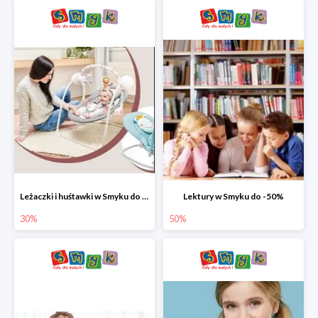
Leżaczki i huśtawki w Smyku do -30%
Lektury w Smyku do -50%
30%
50%