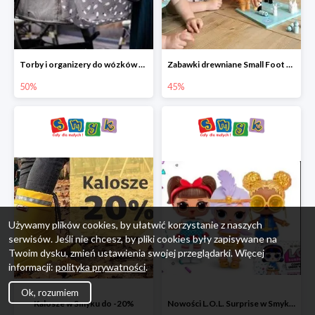
Torby i organizery do wózków w Smyku do -50%
Zabawki drewniane Small Foot do -45%
50%
45%
Używamy plików cookies, by ułatwić korzystanie z naszych
serwisów. Jeśli nie chcesz, by pliki cookies były zapisywane na
Twoim dysku, zmień ustawienia swojej przeglądarki. Więcej
informacji:
polityka prywatności
.
Ok, rozumiem
Kalosze w Smyku do -20%
Nowości L.O.L. Surprise w Smyku do -45%