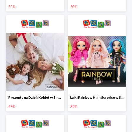
50%
50%
Prezenty na Dzień Kobiet w Smyku do -45%
Lalki Rainbow High Surprise w Smyku do -35%
45%
32%