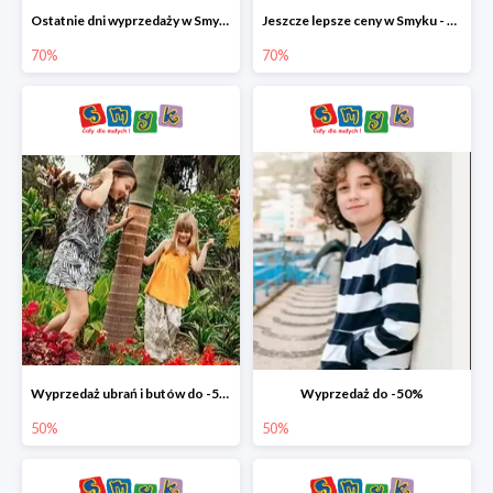
Ostatnie dni wyprzedaży w Smyku - ubrania i buty do -70%
Jeszcze lepsze ceny w Smyku - ubrania i buty do -70%
70%
70%
Wyprzedaż ubrań i butów do -50%
Wyprzedaż do -50%
50%
50%