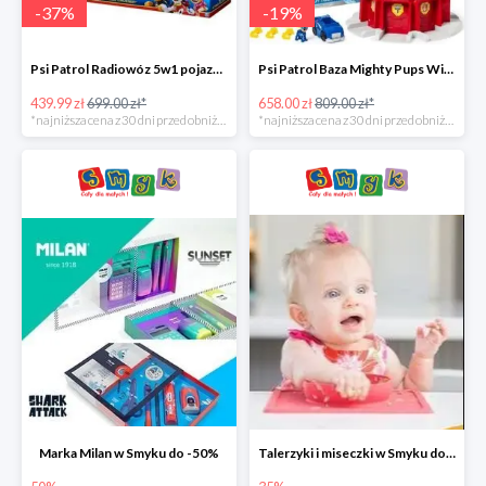
-
37
%
-
19
%
Psi Patrol Radiowóz 5w1 pojazd ratunkowy z figurką Chase'a -37%
Psi Patrol Baza Mighty Pups Wieża obserwacyjna+pojazd z figurką -19%
439.99 zł
699.00 zł*
658.00 zł
809.00 zł*
*najniższa cena z 30 dni przed obniżką
*najniższa cena z 30 dni przed obniżką
Marka Milan w Smyku do -50%
Talerzyki i miseczki w Smyku do -35%