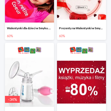
Walentynki dla dzieci w Smyku do -60%
Prezenty na Walentynki w Smyku do -60%
60%
60%
-
34
%