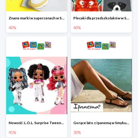
Znane marki w supercenach w Smyku - buty do -40%
Plecaki dla przedszkolaków w Smyku do -40%
40%
40%
Nowość: L.O.L. Surprise Tweens Doll w Smyku do -45%
Gorące lato z Ipanemą w Smyku do -30%
45%
30%