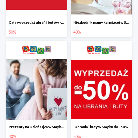
Cała wyprzedaż ubrań i butów -50%
Niezbędnik mamy karmiącej w Smyku do -40%
50%
40%
Prezenty na Dzień Ojca w Smyku do -40%
Ubrania i buty w Smyku do -50%
40%
50%