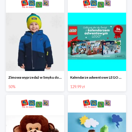
Zimowa wyprzedaż w Smyku do -50%
Kalendarze adwentowe LEGO w Smyku w super cenie
50%
129.99 zł