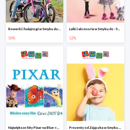
Rowerki i hulajnogi w Smyku do -50%
Lalki i akcesoria w Smyku do -52%
50%
52%
Największe hity Pixar na Blue-rey i DVD w Smyku - drugi film -50%
Prezenty od Zajączka w Smyku do -50%