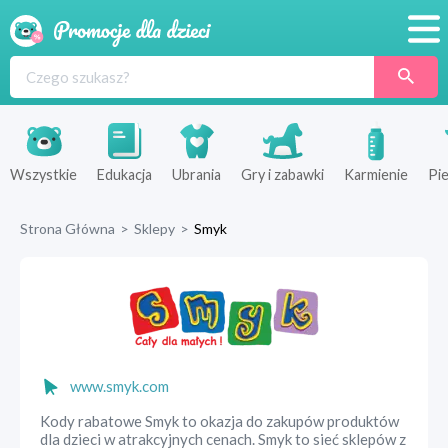
Promocje
Produkty
Sklepy
Wszystkie
Edukacja
Ubrania
Gry i zabawki
Karmienie
Pie
Blog
Strona Główna
>
Sklepy
>
Smyk
Wyprawka
www.smyk.com
Kody rabatowe Smyk to okazja do zakupów produktów
dla dzieci w atrakcyjnych cenach. Smyk to sieć sklepów z