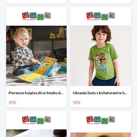
Pierwsze książeczki w Smyku do -45%
Ubrania i buty z bohaterami w Smyku do -50%
45%
50%