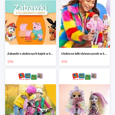
Zabawki z ulubionych bajek w Smyku do -50%
Ulubione lalki dziewczynek w Smyku do -45%
50%
45%