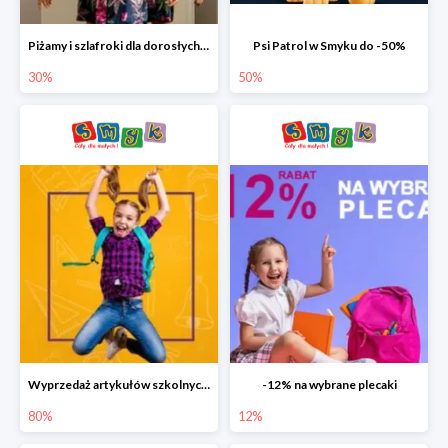
Piżamy i szlafroki dla dorosłych w Smyku do -30%
Psi Patrol w Smyku do -50%
30%
50%
Wyprzedaż artykułów szkolnych w Smyku do -80%
-12% na wybrane plecaki
80%
12%