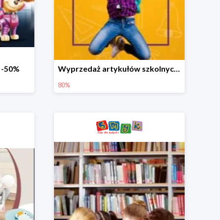
o -50%
Wyprzedaż artykułów szkolnych w Smyku do -80%
80%