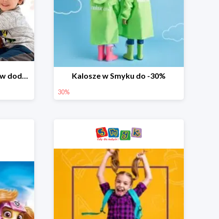
Dzień Miłośnika Pluszaków dodatkowy rabat -10%
Kalosze w Smyku do -30%
30%