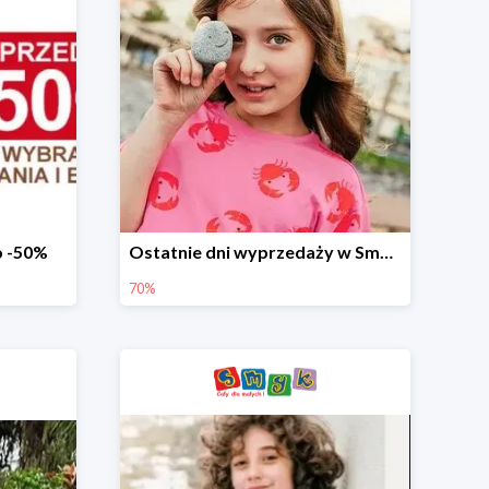
o -50%
Ostatnie dni wyprzedaży w Smyku - ubrania i buty do -70%
70%