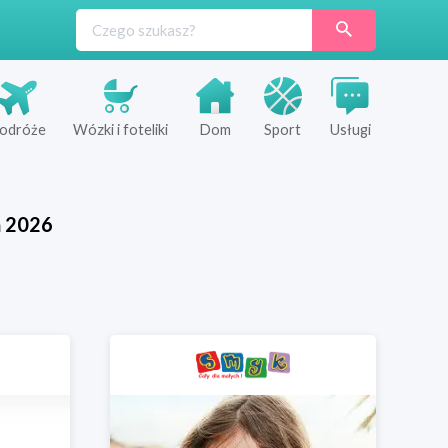
odróże
Wózki i foteliki
Dom
Sport
Usługi
ń
2026