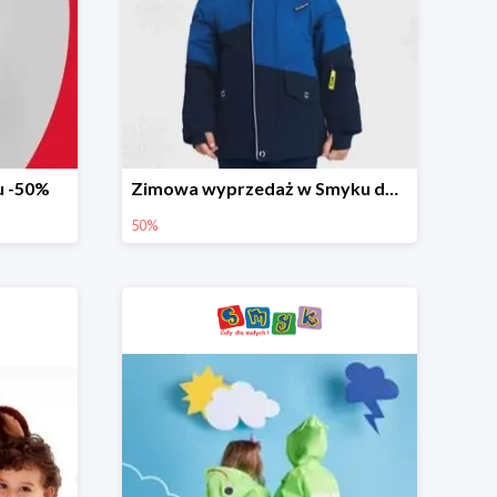
u -50%
Zimowa wyprzedaż w Smyku do -50%
50%