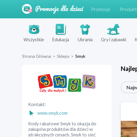
Promocje
Produkt
Wszystkie
Edukacja
Ubrania
Gry i zabawki
K
Strona Główna
>
Sklepy
>
Smyk
Najle
Najn
Kontakt:
www.smyk.com
Kody rabatowe Smyk to okazja do
zakupów produktów dla dzieci w
atrakcyjnych cenach. Smyk to sieć