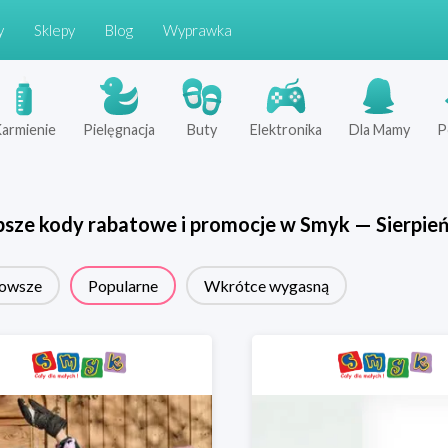
y
Sklepy
Blog
Wyprawka
armienie
Pielęgnacja
Buty
Elektronika
Dla Mamy
P
psze kody rabatowe i promocje w
Smyk
—
Sierpie
owsze
Popularne
Wkrótce wygasną