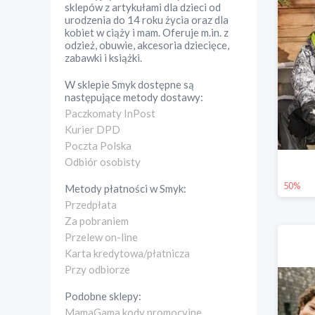
sklepów z artykułami dla dzieci od
urodzenia do 14 roku życia oraz dla
kobiet w ciąży i mam. Oferuje m.in. z
odzież, obuwie, akcesoria dziecięce,
zabawki i książki.
W sklepie
Smyk
dostępne są
następujące metody dostawy:
Paczkomaty InPost
Kurier DPD
Poczta Polska
Odbiór osobisty
50%
Metody płatności w
Smyk
:
Przedpłata
Za pobraniem
Przelew on-line
Karta kredytowa/płatnicza
Przy odbiorze
Podobne sklepy:
MamaGama kody promocyjne