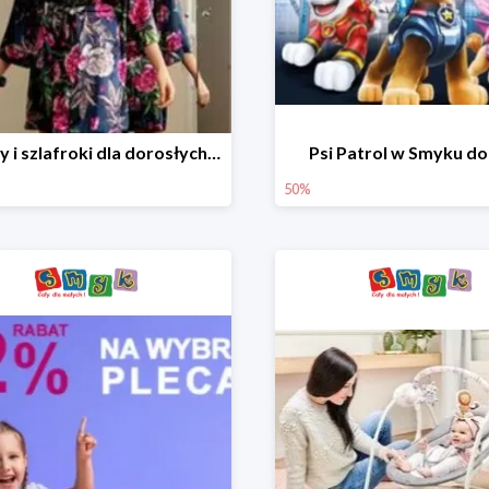
Piżamy i szlafroki dla dorosłych w Smyku do -30%
Psi Patrol w Smyku d
50%