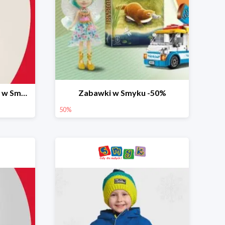
Ostatnie dni wyprzedaży w Smyku do -70%
Zabawki w Smyku -50%
50%