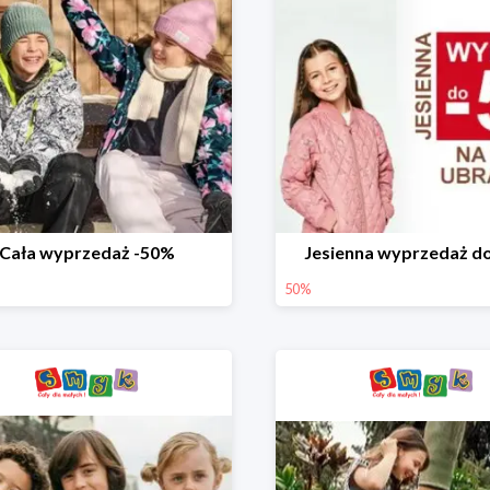
Cała wyprzedaż -50%
Jesienna wyprzedaż d
50%