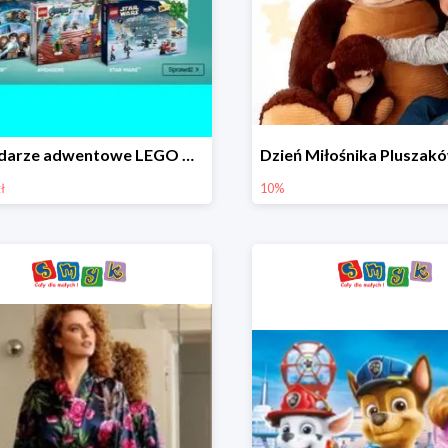
Kalendarze adwentowe LEGO w Smyku w super cenie
ł
10%