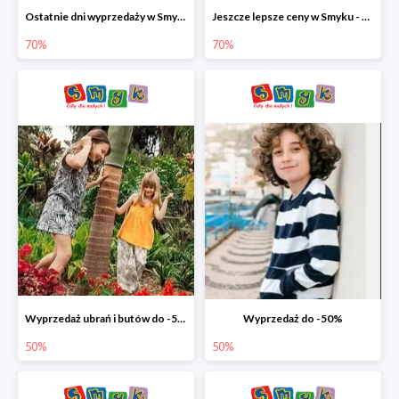
Ostatnie dni wyprzedaży w Smyku - ubrania i buty do -70%
Jeszcze lepsze ceny w Smyku - ubrania i buty do -70%
70%
70%
Wyprzedaż ubrań i butów do -50%
Wyprzedaż do -50%
50%
50%