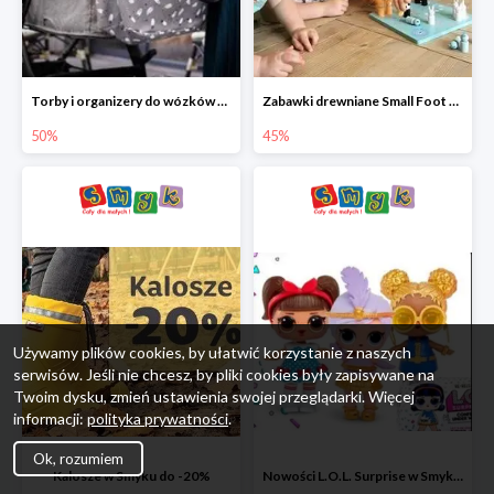
Torby i organizery do wózków w Smyku do -50%
Zabawki drewniane Small Foot do -45%
50%
45%
Używamy plików cookies, by ułatwić korzystanie z naszych
serwisów. Jeśli nie chcesz, by pliki cookies były zapisywane na
Twoim dysku, zmień ustawienia swojej przeglądarki. Więcej
informacji:
polityka prywatności
.
Ok, rozumiem
Kalosze w Smyku do -20%
Nowości L.O.L. Surprise w Smyku do -45%