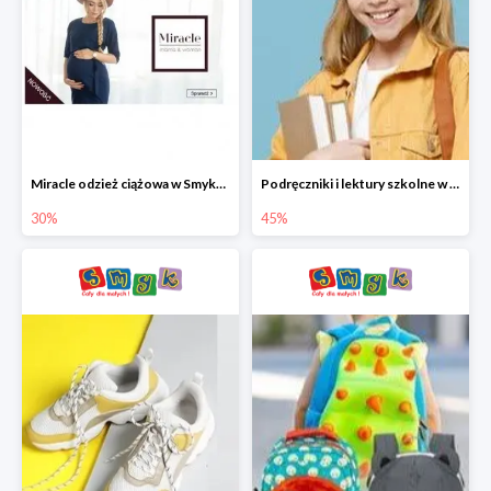
Miracle odzież ciążowa w Smyku co -30%
Podręczniki i lektury szkolne w Smyku do -45%
30%
45%