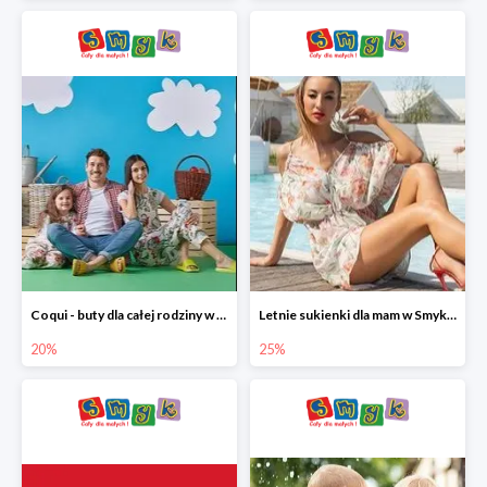
Coqui - buty dla całej rodziny w Smyku do -20%
Letnie sukienki dla mam w Smyku do -25%
20%
25%