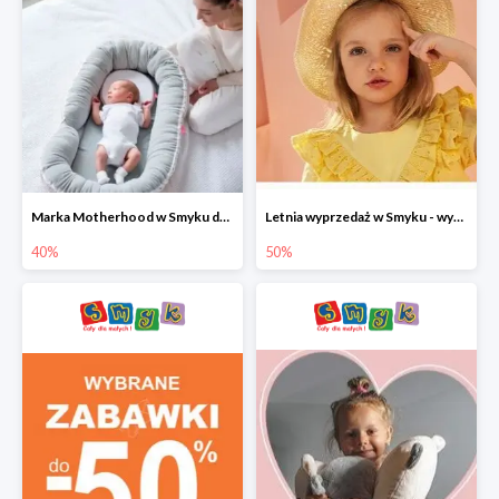
Marka Motherhood w Smyku do -40%
Letnia wyprzedaż w Smyku - wybrane ubrania i buty do -50%
40%
50%