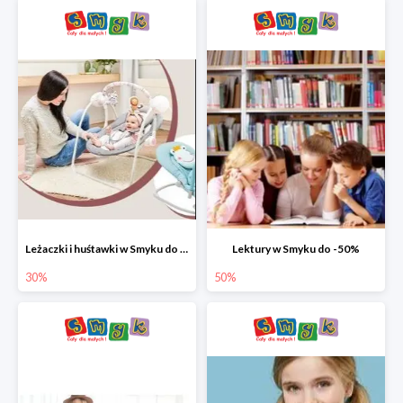
Leżaczki i huśtawki w Smyku do -30%
Lektury w Smyku do -50%
30%
50%