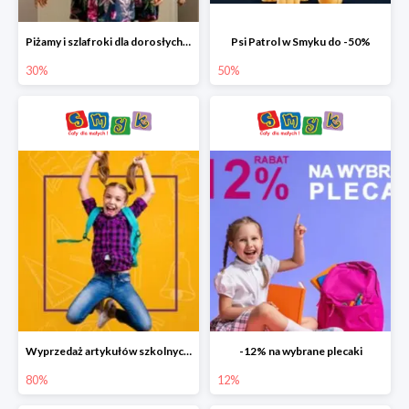
Piżamy i szlafroki dla dorosłych w Smyku do -30%
Psi Patrol w Smyku do -50%
30%
50%
Wyprzedaż artykułów szkolnych w Smyku do -80%
-12% na wybrane plecaki
80%
12%