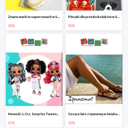
Znane marki w supercenach w Smyku - buty do -40%
Plecaki dla przedszkolaków w Smyku do -40%
40%
40%
Nowość: L.O.L. Surprise Tweens Doll w Smyku do -45%
Gorące lato z Ipanemą w Smyku do -30%
45%
30%