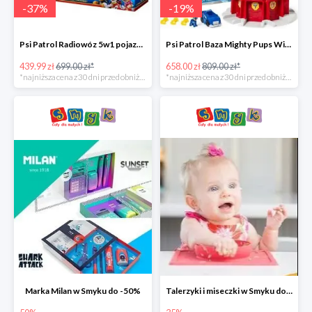
-
37
%
-
19
%
Psi Patrol Radiowóz 5w1 pojazd ratunkowy z figurką Chase'a -37%
Psi Patrol Baza Mighty Pups Wieża obserwacyjna+pojazd z figurką -19%
439.99 zł
699.00 zł*
658.00 zł
809.00 zł*
*najniższa cena z 30 dni przed obniżką
*najniższa cena z 30 dni przed obniżką
Marka Milan w Smyku do -50%
Talerzyki i miseczki w Smyku do -35%