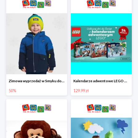
Zimowa wyprzedaż w Smyku do -50%
Kalendarze adwentowe LEGO w Smyku w super cenie
50%
129.99 zł