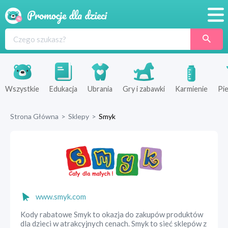
Promocje
Produkty
Sklepy
Wszystkie
Edukacja
Ubrania
Gry i zabawki
Karmienie
Pie
Blog
Strona Główna
>
Sklepy
>
Smyk
Wyprawka
www.smyk.com
Kody rabatowe Smyk to okazja do zakupów produktów
dla dzieci w atrakcyjnych cenach. Smyk to sieć sklepów z