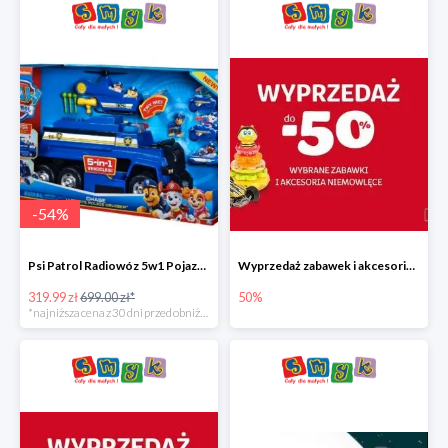
-
54
%
Psi Patrol Radiowóz 5w1 Pojazd ratunkowy z figurką Chase'a
Wyprzedaż zabawek i akcesoriów niemowlęcych w Smyku do -50%
319.99 zł
699.00 zł*
50%
*najniższa cena z 30 dni przed obniżką