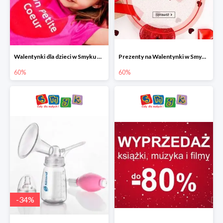
Walentynki dla dzieci w Smyku do -60%
Prezenty na Walentynki w Smyku do -60%
60%
60%
-
34
%