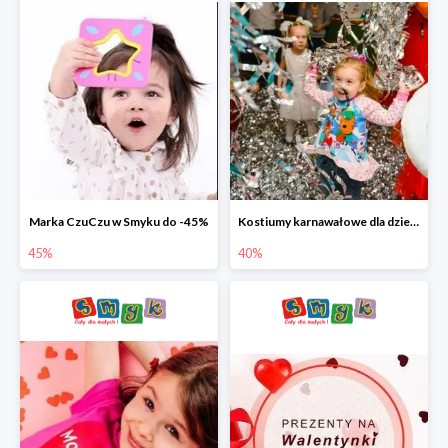
Marka CzuCzu w Smyku do -45%
Kostiumy karnawałowe dla dzieci w Smyku do -40%
45%
40%