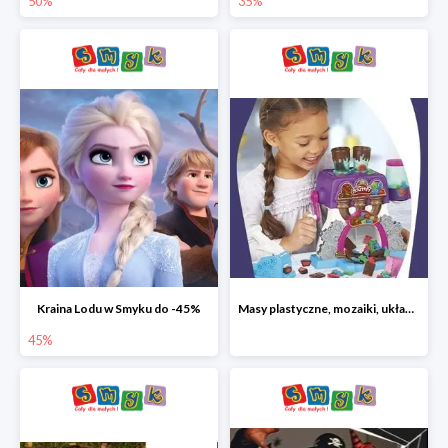
50%
35%
Kraina Lodu w Smyku do -45%
Masy plastyczne, mozaiki, układanki do -45%
45%