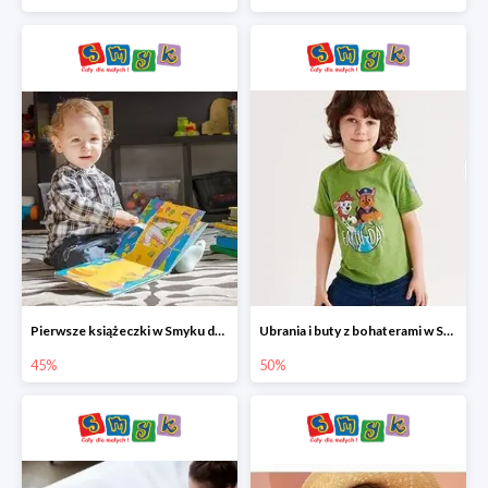
Pierwsze książeczki w Smyku do -45%
Ubrania i buty z bohaterami w Smyku do -50%
45%
50%