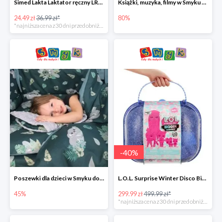
Simed Lakta Laktator ręczny LR-8 -34%
Książki, muzyka, filmy w Smyku do -80%
24.49 zł
36.99 zł*
80%
*najniższa cena z 30 dni przed obniżką
-
40
%
Poszewki dla dzieci w Smyku do -45%
L.O.L. Surprise Winter Disco Bigger Surprise Zestaw laleczek w walizce -40%
45%
299.99 zł
499.99 zł*
*najniższa cena z 30 dni przed obniżką