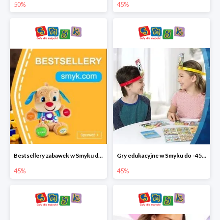
50%
45%
Bestsellery zabawek w Smyku do -45%
Gry edukacyjne w Smyku do -45%
45%
45%