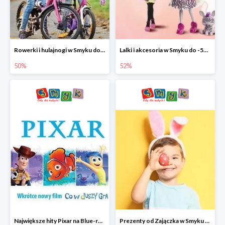
Rowerki i hulajnogi w Smyku do -50%
Lalki i akcesoria w Smyku do -52%
50%
52%
Największe hity Pixar na Blue-rey i DVD w Smyku - drugi film -50%
Prezenty od Zajączka w Smyku do -50%