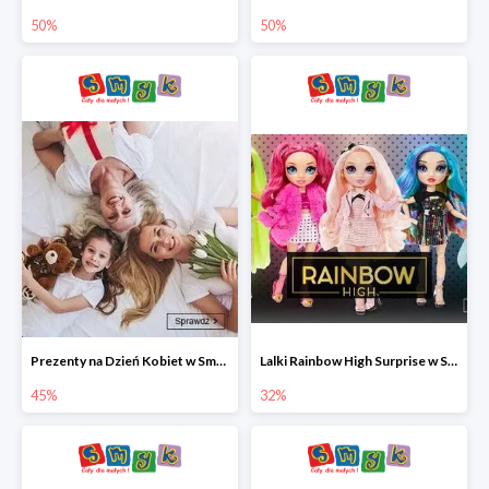
50%
50%
Prezenty na Dzień Kobiet w Smyku do -45%
Lalki Rainbow High Surprise w Smyku do -35%
45%
32%