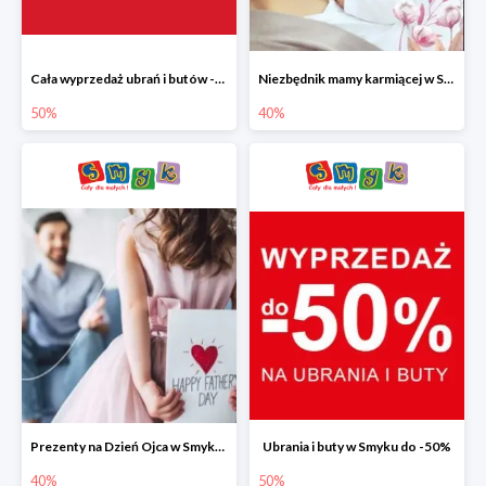
Cała wyprzedaż ubrań i butów -50%
Niezbędnik mamy karmiącej w Smyku do -40%
50%
40%
Prezenty na Dzień Ojca w Smyku do -40%
Ubrania i buty w Smyku do -50%
40%
50%