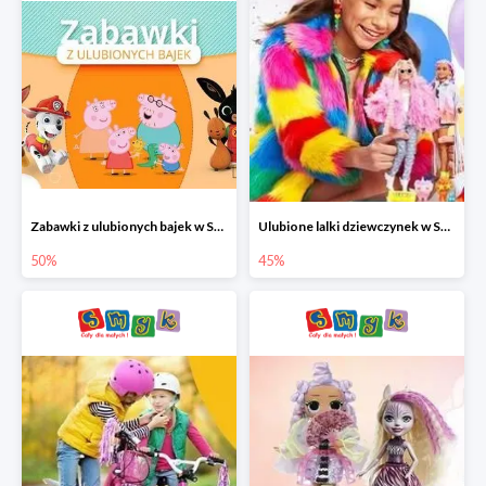
Zabawki z ulubionych bajek w Smyku do -50%
Ulubione lalki dziewczynek w Smyku do -45%
50%
45%