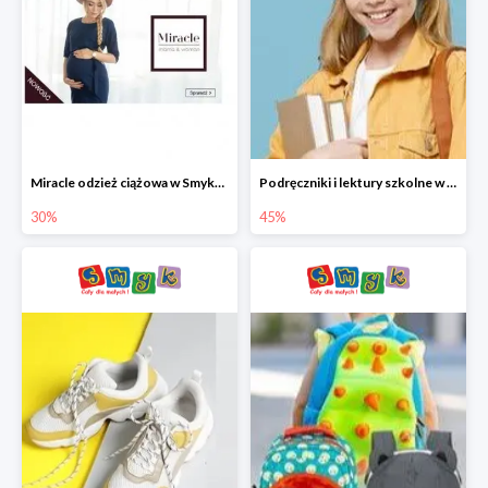
Miracle odzież ciążowa w Smyku co -30%
Podręczniki i lektury szkolne w Smyku do -45%
30%
45%