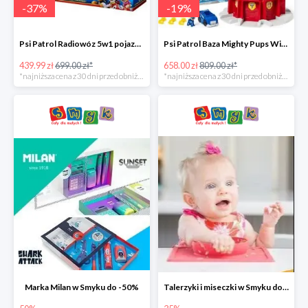
-
37
%
-
19
%
Psi Patrol Radiowóz 5w1 pojazd ratunkowy z figurką Chase'a -37%
Psi Patrol Baza Mighty Pups Wieża obserwacyjna+pojazd z figurką -19%
439.99 zł
699.00 zł*
658.00 zł
809.00 zł*
*najniższa cena z 30 dni przed obniżką
*najniższa cena z 30 dni przed obniżką
Marka Milan w Smyku do -50%
Talerzyki i miseczki w Smyku do -35%