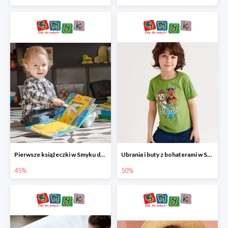
Pierwsze książeczki w Smyku do -45%
Ubrania i buty z bohaterami w Smyku do -50%
45%
50%