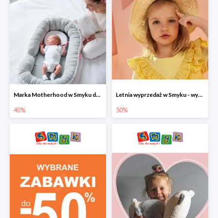
Marka Motherhood w Smyku do -40%
Letnia wyprzedaż w Smyku - wybrane ubrania i buty do -50%
40%
50%