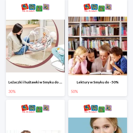
Leżaczki i huśtawki w Smyku do -30%
Lektury w Smyku do -50%
30%
50%