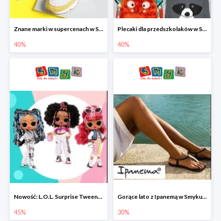
Znane marki w supercenach w Smyku - buty do -40%
Plecaki dla przedszkolaków w Smyku do -40%
40%
40%
Nowość: L.O.L. Surprise Tweens Doll w Smyku do -45%
Gorące lato z Ipanemą w Smyku do -30%
45%
30%