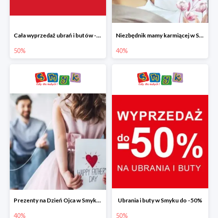
Cała wyprzedaż ubrań i butów -50%
Niezbędnik mamy karmiącej w Smyku do -40%
50%
40%
Prezenty na Dzień Ojca w Smyku do -40%
Ubrania i buty w Smyku do -50%
40%
50%