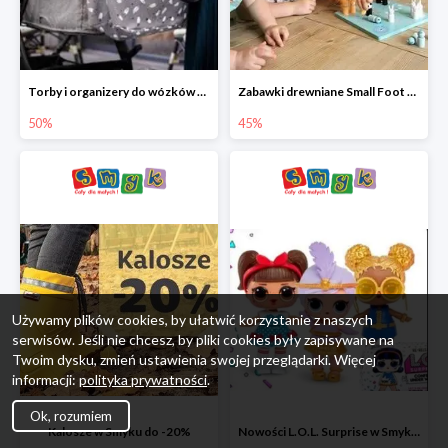
Torby i organizery do wózków w Smyku do -50%
Zabawki drewniane Small Foot do -45%
50%
45%
Używamy plików cookies, by ułatwić korzystanie z naszych
serwisów. Jeśli nie chcesz, by pliki cookies były zapisywane na
Twoim dysku, zmień ustawienia swojej przeglądarki. Więcej
informacji:
polityka prywatności
.
Ok, rozumiem
Kalosze w Smyku do -20%
Nowości L.O.L. Surprise w Smyku do -45%