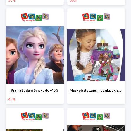
50%
35%
Kraina Lodu w Smyku do -45%
Masy plastyczne, mozaiki, układanki do -45%
45%