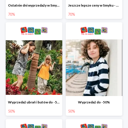
Ostatnie dni wyprzedaży w Smyku - ubrania i buty do -70%
Jeszcze lepsze ceny w Smyku - ubrania i buty do -70%
70%
70%
Wyprzedaż ubrań i butów do -50%
Wyprzedaż do -50%
50%
50%