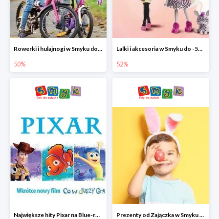
Rowerki i hulajnogi w Smyku do -50%
Lalki i akcesoria w Smyku do -52%
50%
52%
Największe hity Pixar na Blue-rey i DVD w Smyku - drugi film -50%
Prezenty od Zajączka w Smyku do -50%