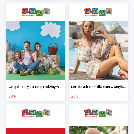
Coqui - buty dla całej rodziny w Smyku do -20%
Letnie sukienki dla mam w Smyku do -25%
20%
25%