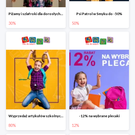
Piżamy i szlafroki dla dorosłych w Smyku do -30%
Psi Patrol w Smyku do -50%
30%
50%
Wyprzedaż artykułów szkolnych w Smyku do -80%
-12% na wybrane plecaki
80%
12%