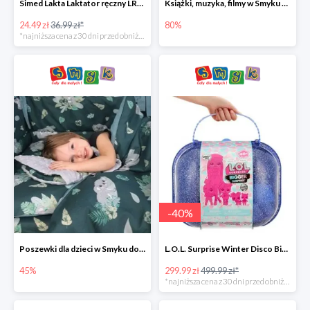
Simed Lakta Laktator ręczny LR-8 -34%
Książki, muzyka, filmy w Smyku do -80%
24.49 zł
36.99 zł*
80%
*najniższa cena z 30 dni przed obniżką
-
40
%
Poszewki dla dzieci w Smyku do -45%
L.O.L. Surprise Winter Disco Bigger Surprise Zestaw laleczek w walizce -40%
45%
299.99 zł
499.99 zł*
*najniższa cena z 30 dni przed obniżką