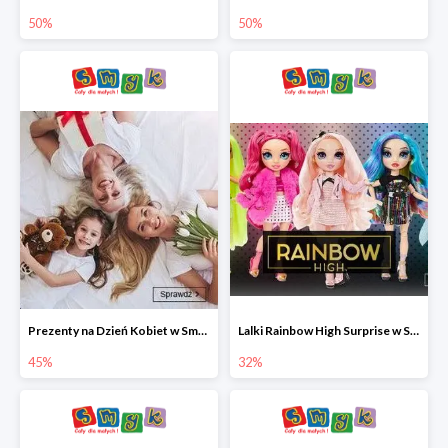
50%
50%
Prezenty na Dzień Kobiet w Smyku do -45%
Lalki Rainbow High Surprise w Smyku do -35%
45%
32%