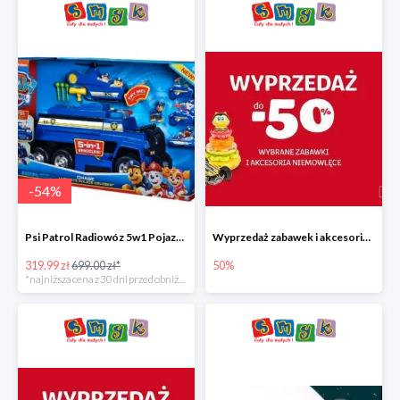
-
54
%
Psi Patrol Radiowóz 5w1 Pojazd ratunkowy z figurką Chase'a
Wyprzedaż zabawek i akcesoriów niemowlęcych w Smyku do -50%
319.99 zł
699.00 zł*
50%
*najniższa cena z 30 dni przed obniżką