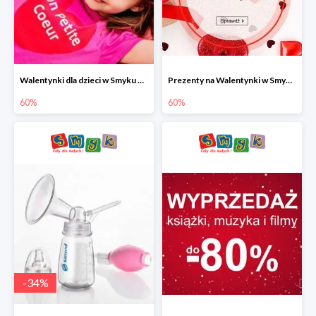
Walentynki dla dzieci w Smyku do -60%
Prezenty na Walentynki w Smyku do -60%
60%
60%
-
34
%