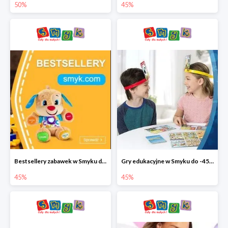
50%
45%
Bestsellery zabawek w Smyku do -45%
Gry edukacyjne w Smyku do -45%
45%
45%