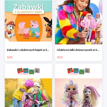
Zabawki z ulubionych bajek w Smyku do -50%
Ulubione lalki dziewczynek w Smyku do -45%
50%
45%