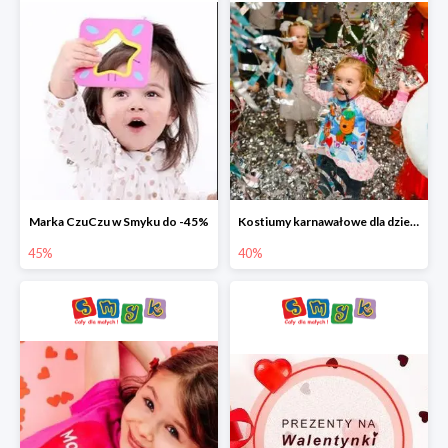
Marka CzuCzu w Smyku do -45%
Kostiumy karnawałowe dla dzieci w Smyku do -40%
45%
40%