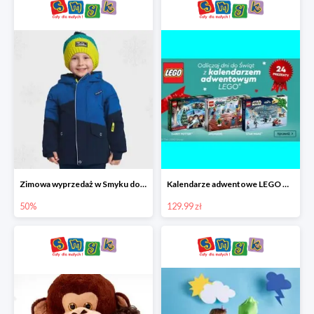
Zimowa wyprzedaż w Smyku do -50%
Kalendarze adwentowe LEGO w Smyku w super cenie
50%
129.99 zł