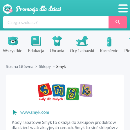
Promocje
Produkty
Sklepy
Wszystkie
Edukacja
Ubrania
Gry i zabawki
Karmienie
Pie
Blog
Strona Główna
>
Sklepy
>
Smyk
Wyprawka
www.smyk.com
Kody rabatowe Smyk to okazja do zakupów produktów
dla dzieci w atrakcyjnych cenach. Smyk to sieć sklepów z