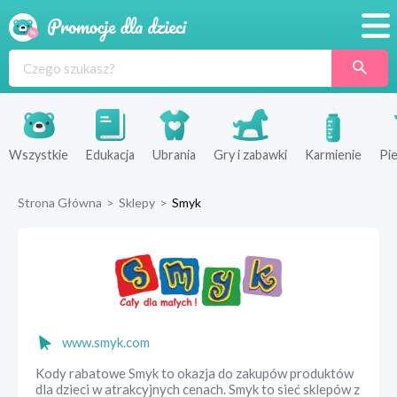
Promocje
Produkty
Sklepy
Wszystkie
Edukacja
Ubrania
Gry i zabawki
Karmienie
Pie
Blog
Strona Główna
>
Sklepy
>
Smyk
Wyprawka
www.smyk.com
Kody rabatowe Smyk to okazja do zakupów produktów
dla dzieci w atrakcyjnych cenach. Smyk to sieć sklepów z