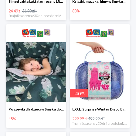
Simed Lakta Laktator ręczny LR-8 -34%
Książki, muzyka, filmy w Smyku do -80%
24.49 zł
36.99 zł*
80%
*najniższa cena z 30 dni przed obniżką
-
40
%
Poszewki dla dzieci w Smyku do -45%
L.O.L. Surprise Winter Disco Bigger Surprise Zestaw laleczek w walizce -40%
45%
299.99 zł
499.99 zł*
*najniższa cena z 30 dni przed obniżką