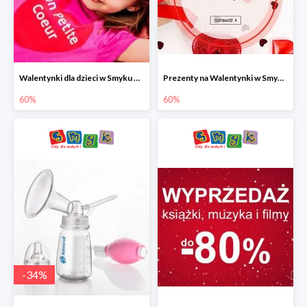
Walentynki dla dzieci w Smyku do -60%
Prezenty na Walentynki w Smyku do -60%
60%
60%
-
34
%