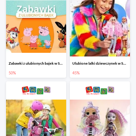
Zabawki z ulubionych bajek w Smyku do -50%
Ulubione lalki dziewczynek w Smyku do -45%
50%
45%