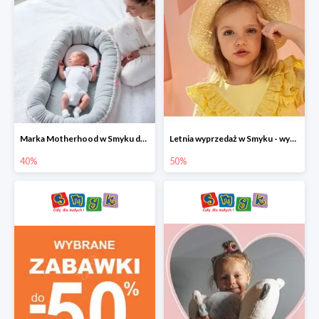
Marka Motherhood w Smyku do -40%
Letnia wyprzedaż w Smyku - wybrane ubrania i buty do -50%
40%
50%