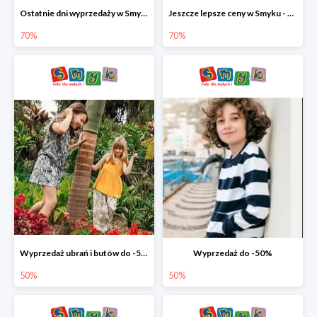
Ostatnie dni wyprzedaży w Smyku - ubrania i buty do -70%
Jeszcze lepsze ceny w Smyku - ubrania i buty do -70%
70%
70%
Wyprzedaż ubrań i butów do -50%
Wyprzedaż do -50%
50%
50%