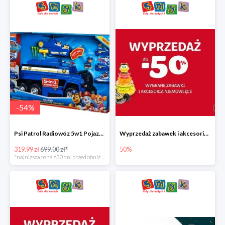
-
54
%
Psi Patrol Radiowóz 5w1 Pojazd ratunkowy z figurką Chase'a
Wyprzedaż zabawek i akcesoriów niemowlęcych w Smyku do -50%
319.99 zł
699.00 zł*
50%
*najniższa cena z 30 dni przed obniżką