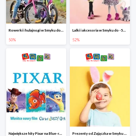
Rowerki i hulajnogi w Smyku do -50%
Lalki i akcesoria w Smyku do -52%
50%
52%
Największe hity Pixar na Blue-rey i DVD w Smyku - drugi film -50%
Prezenty od Zajączka w Smyku do -50%