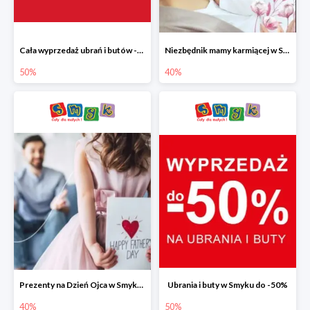
Cała wyprzedaż ubrań i butów -50%
Niezbędnik mamy karmiącej w Smyku do -40%
50%
40%
Prezenty na Dzień Ojca w Smyku do -40%
Ubrania i buty w Smyku do -50%
40%
50%