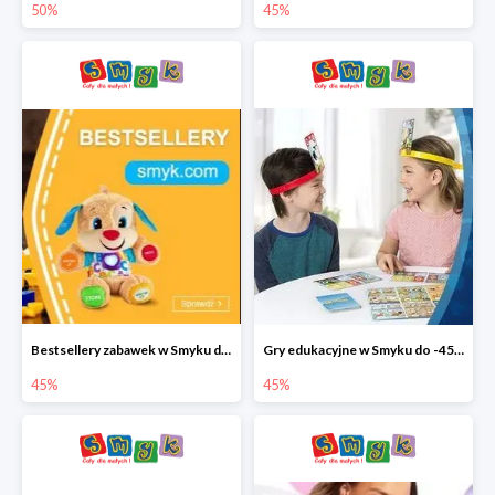
50%
45%
Bestsellery zabawek w Smyku do -45%
Gry edukacyjne w Smyku do -45%
45%
45%