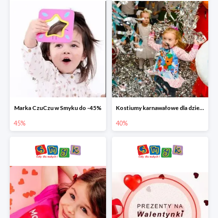
Marka CzuCzu w Smyku do -45%
Kostiumy karnawałowe dla dzieci w Smyku do -40%
45%
40%