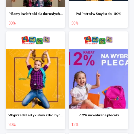
Piżamy i szlafroki dla dorosłych w Smyku do -30%
Psi Patrol w Smyku do -50%
30%
50%
Wyprzedaż artykułów szkolnych w Smyku do -80%
-12% na wybrane plecaki
80%
12%