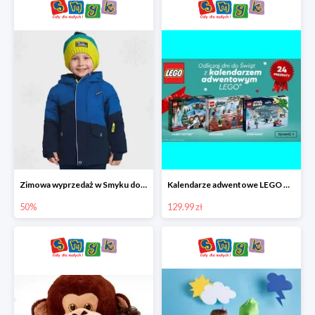
Zimowa wyprzedaż w Smyku do -50%
Kalendarze adwentowe LEGO w Smyku w super cenie
50%
129.99 zł