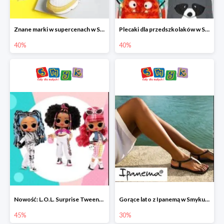
Znane marki w supercenach w Smyku - buty do -40%
Plecaki dla przedszkolaków w Smyku do -40%
40%
40%
Nowość: L.O.L. Surprise Tweens Doll w Smyku do -45%
Gorące lato z Ipanemą w Smyku do -30%
45%
30%