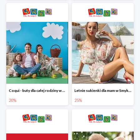
Coqui - buty dla całej rodziny w Smyku do -20%
Letnie sukienki dla mam w Smyku do -25%
20%
25%