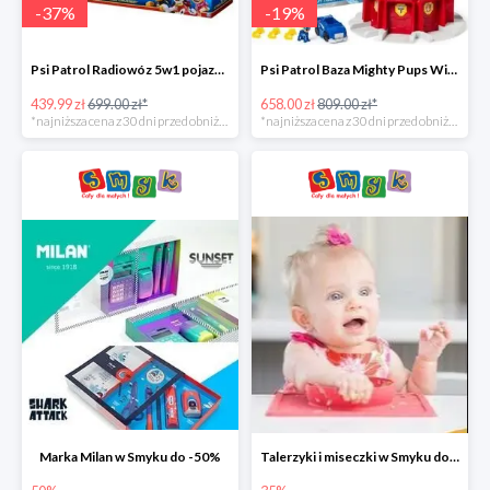
-
37
%
-
19
%
Psi Patrol Radiowóz 5w1 pojazd ratunkowy z figurką Chase'a -37%
Psi Patrol Baza Mighty Pups Wieża obserwacyjna+pojazd z figurką -19%
439.99 zł
699.00 zł*
658.00 zł
809.00 zł*
*najniższa cena z 30 dni przed obniżką
*najniższa cena z 30 dni przed obniżką
Marka Milan w Smyku do -50%
Talerzyki i miseczki w Smyku do -35%