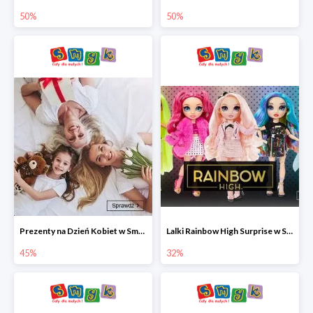
50%
50%
Prezenty na Dzień Kobiet w Smyku do -45%
Lalki Rainbow High Surprise w Smyku do -35%
45%
32%