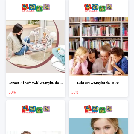
Leżaczki i huśtawki w Smyku do -30%
Lektury w Smyku do -50%
30%
50%