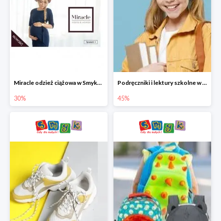
Miracle odzież ciążowa w Smyku co -30%
Podręczniki i lektury szkolne w Smyku do -45%
30%
45%