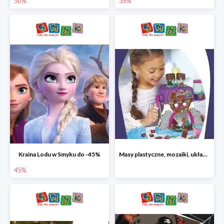
50%
35%
Kraina Lodu w Smyku do -45%
Masy plastyczne, mozaiki, układanki do -45%
45%