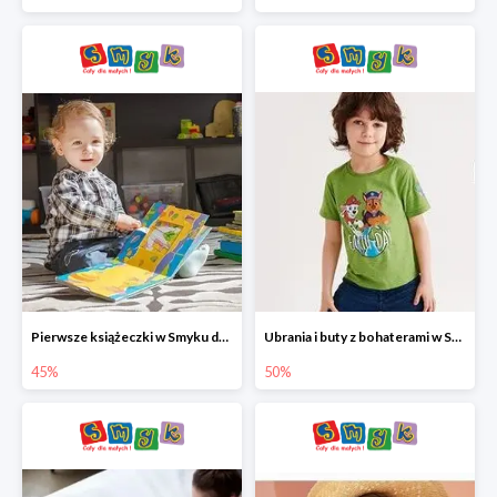
Pierwsze książeczki w Smyku do -45%
Ubrania i buty z bohaterami w Smyku do -50%
45%
50%