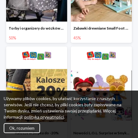
Torby i organizery do wózków w Smyku do -50%
Zabawki drewniane Small Foot do -45%
50%
45%
Używamy plików cookies, by ułatwić korzystanie z naszych
serwisów. Jeśli nie chcesz, by pliki cookies były zapisywane na
Twoim dysku, zmień ustawienia swojej przeglądarki. Więcej
informacji:
polityka prywatności
.
Ok, rozumiem
Kalosze w Smyku do -20%
Nowości L.O.L. Surprise w Smyku do -45%