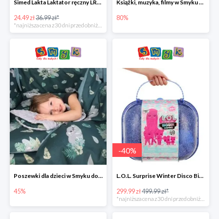
Simed Lakta Laktator ręczny LR-8 -34%
Książki, muzyka, filmy w Smyku do -80%
24.49 zł
36.99 zł*
80%
*najniższa cena z 30 dni przed obniżką
-
40
%
Poszewki dla dzieci w Smyku do -45%
L.O.L. Surprise Winter Disco Bigger Surprise Zestaw laleczek w walizce -40%
45%
299.99 zł
499.99 zł*
*najniższa cena z 30 dni przed obniżką