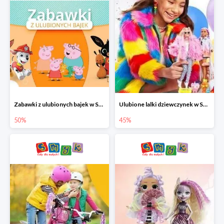
Zabawki z ulubionych bajek w Smyku do -50%
Ulubione lalki dziewczynek w Smyku do -45%
50%
45%