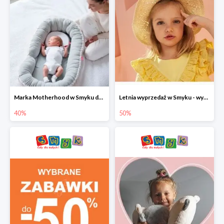
Marka Motherhood w Smyku do -40%
Letnia wyprzedaż w Smyku - wybrane ubrania i buty do -50%
40%
50%