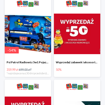
-
54
%
Psi Patrol Radiowóz 5w1 Pojazd ratunkowy z figurką Chase'a
Wyprzedaż zabawek i akcesoriów niemowlęcych w Smyku do -50%
319.99 zł
699.00 zł*
50%
*najniższa cena z 30 dni przed obniżką