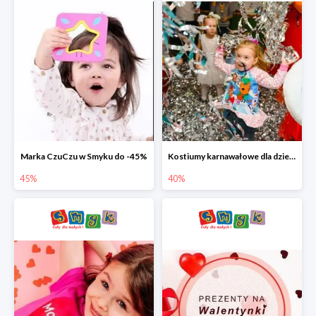
Marka CzuCzu w Smyku do -45%
Kostiumy karnawałowe dla dzieci w Smyku do -40%
45%
40%