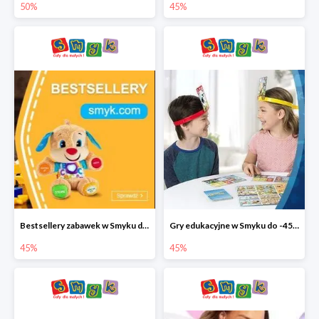
50%
45%
Bestsellery zabawek w Smyku do -45%
Gry edukacyjne w Smyku do -45%
45%
45%