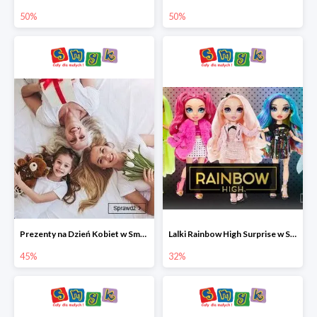
50%
50%
Prezenty na Dzień Kobiet w Smyku do -45%
Lalki Rainbow High Surprise w Smyku do -35%
45%
32%