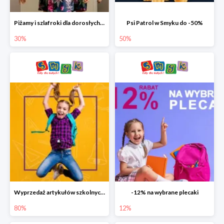
Piżamy i szlafroki dla dorosłych w Smyku do -30%
Psi Patrol w Smyku do -50%
30%
50%
Wyprzedaż artykułów szkolnych w Smyku do -80%
-12% na wybrane plecaki
80%
12%