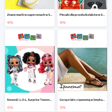
Znane marki w supercenach w Smyku - buty do -40%
Plecaki dla przedszkolaków w Smyku do -40%
40%
40%
Nowość: L.O.L. Surprise Tweens Doll w Smyku do -45%
Gorące lato z Ipanemą w Smyku do -30%
45%
30%