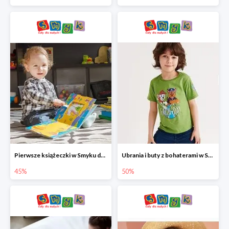
Pierwsze książeczki w Smyku do -45%
Ubrania i buty z bohaterami w Smyku do -50%
45%
50%