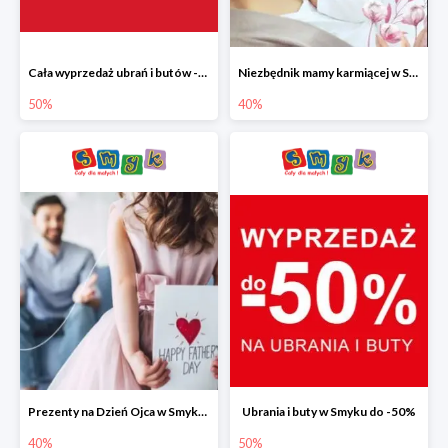
Cała wyprzedaż ubrań i butów -50%
Niezbędnik mamy karmiącej w Smyku do -40%
50%
40%
Prezenty na Dzień Ojca w Smyku do -40%
Ubrania i buty w Smyku do -50%
40%
50%