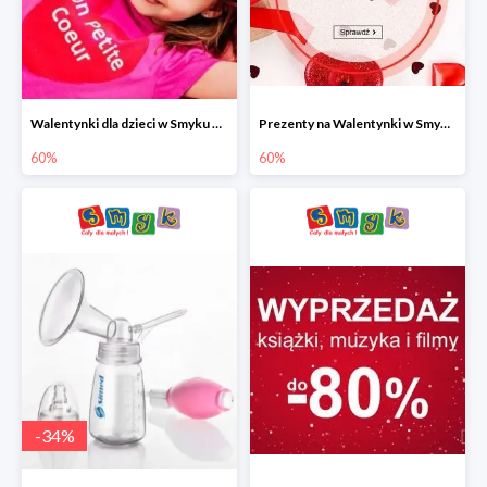
Walentynki dla dzieci w Smyku do -60%
Prezenty na Walentynki w Smyku do -60%
60%
60%
-
34
%