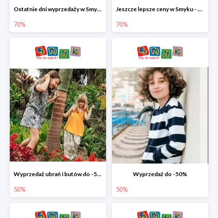
Ostatnie dni wyprzedaży w Smyku - ubrania i buty do -70%
Jeszcze lepsze ceny w Smyku - ubrania i buty do -70%
70%
70%
Wyprzedaż ubrań i butów do -50%
Wyprzedaż do -50%
50%
50%