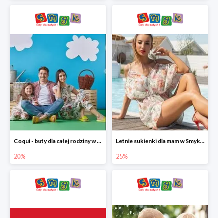
Coqui - buty dla całej rodziny w Smyku do -20%
Letnie sukienki dla mam w Smyku do -25%
20%
25%