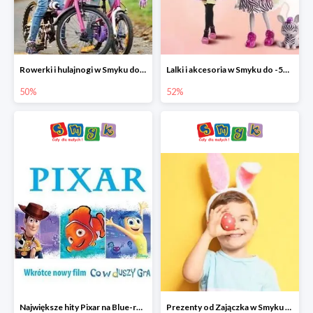
Rowerki i hulajnogi w Smyku do -50%
Lalki i akcesoria w Smyku do -52%
50%
52%
Największe hity Pixar na Blue-rey i DVD w Smyku - drugi film -50%
Prezenty od Zajączka w Smyku do -50%