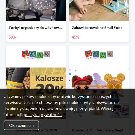
Torby i organizery do wózków w Smyku do -50%
Zabawki drewniane Small Foot do -45%
50%
45%
Używamy plików cookies, by ułatwić korzystanie z naszych
serwisów. Jeśli nie chcesz, by pliki cookies były zapisywane na
Twoim dysku, zmień ustawienia swojej przeglądarki. Więcej
informacji:
polityka prywatności
.
Ok, rozumiem
Kalosze w Smyku do -20%
Nowości L.O.L. Surprise w Smyku do -45%