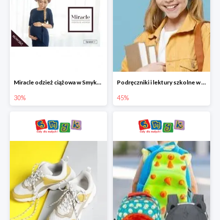
Miracle odzież ciążowa w Smyku co -30%
Podręczniki i lektury szkolne w Smyku do -45%
30%
45%