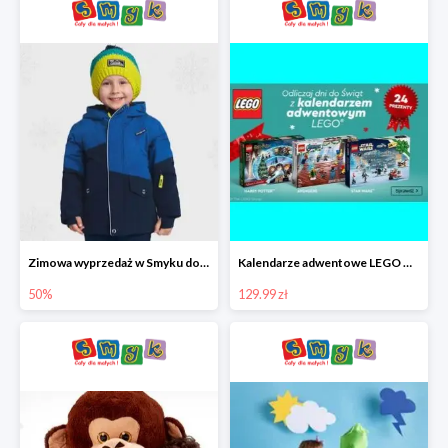
Zimowa wyprzedaż w Smyku do -50%
Kalendarze adwentowe LEGO w Smyku w super cenie
50%
129.99 zł