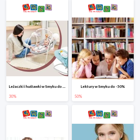
Leżaczki i huśtawki w Smyku do -30%
Lektury w Smyku do -50%
30%
50%