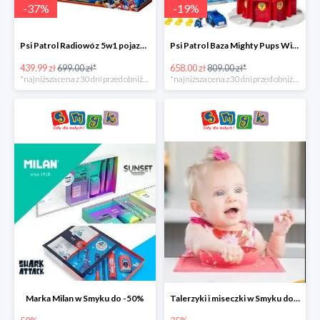
-
37
%
-
19
%
Psi Patrol Radiowóz 5w1 pojazd ratunkowy z figurką Chase'a -37%
Psi Patrol Baza Mighty Pups Wieża obserwacyjna+pojazd z figurką -19%
439.99 zł
699.00 zł*
658.00 zł
809.00 zł*
*najniższa cena z 30 dni przed obniżką
*najniższa cena z 30 dni przed obniżką
Marka Milan w Smyku do -50%
Talerzyki i miseczki w Smyku do -35%