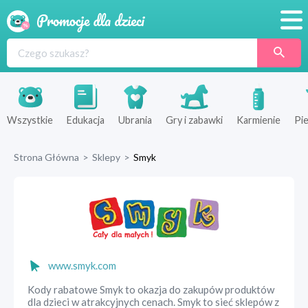
Promocje
Produkty
Sklepy
Wszystkie
Edukacja
Ubrania
Gry i zabawki
Karmienie
Pie
Blog
Strona Główna
>
Sklepy
>
Smyk
Wyprawka
www.smyk.com
Kody rabatowe Smyk to okazja do zakupów produktów
dla dzieci w atrakcyjnych cenach. Smyk to sieć sklepów z