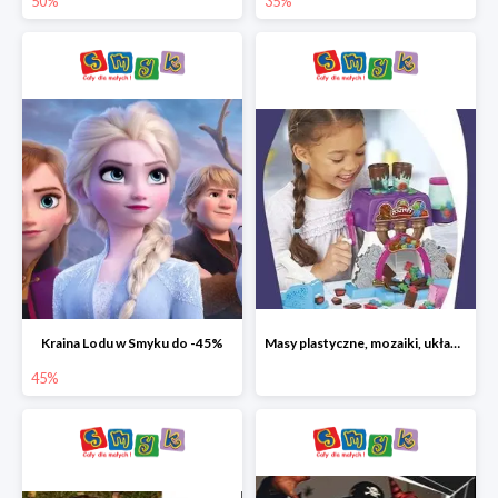
50%
35%
Kraina Lodu w Smyku do -45%
Masy plastyczne, mozaiki, układanki do -45%
45%