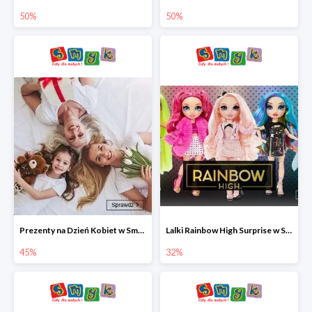
50%
50%
Prezenty na Dzień Kobiet w Smyku do -45%
Lalki Rainbow High Surprise w Smyku do -35%
45%
32%