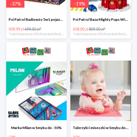
-
37
%
-
19
%
Psi Patrol Radiowóz 5w1 pojazd ratunkowy z figurką Chase'a -37%
Psi Patrol Baza Mighty Pups Wieża obserwacyjna+pojazd z figurką -19%
439.99 zł
699.00 zł*
658.00 zł
809.00 zł*
*najniższa cena z 30 dni przed obniżką
*najniższa cena z 30 dni przed obniżką
Marka Milan w Smyku do -50%
Talerzyki i miseczki w Smyku do -35%