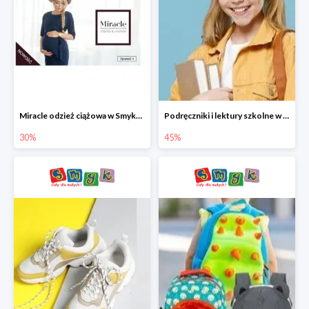
Miracle odzież ciążowa w Smyku co -30%
Podręczniki i lektury szkolne w Smyku do -45%
30%
45%