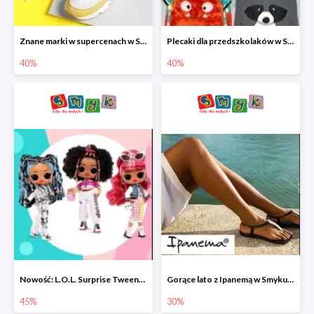
Znane marki w supercenach w Smyku - buty do -40%
Plecaki dla przedszkolaków w Smyku do -40%
40%
40%
Nowość: L.O.L. Surprise Tweens Doll w Smyku do -45%
Gorące lato z Ipanemą w Smyku do -30%
45%
30%