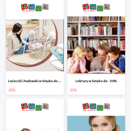
Leżaczki i huśtawki w Smyku do -30%
Lektury w Smyku do -50%
30%
50%