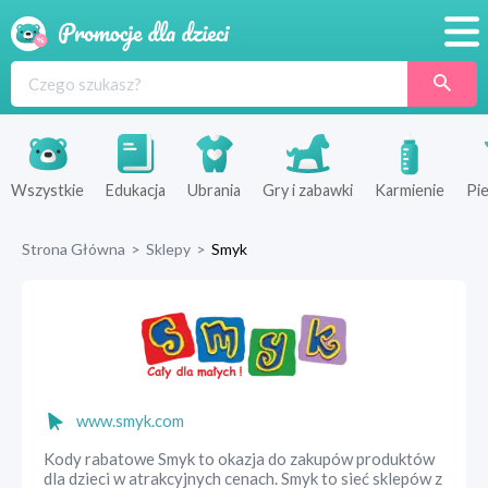
Promocje
Produkty
Sklepy
Wszystkie
Edukacja
Ubrania
Gry i zabawki
Karmienie
Pie
Blog
Strona Główna
>
Sklepy
>
Smyk
Wyprawka
www.smyk.com
Kody rabatowe Smyk to okazja do zakupów produktów
dla dzieci w atrakcyjnych cenach. Smyk to sieć sklepów z