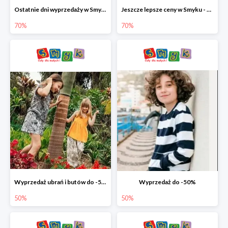
Ostatnie dni wyprzedaży w Smyku - ubrania i buty do -70%
Jeszcze lepsze ceny w Smyku - ubrania i buty do -70%
70%
70%
Wyprzedaż ubrań i butów do -50%
Wyprzedaż do -50%
50%
50%