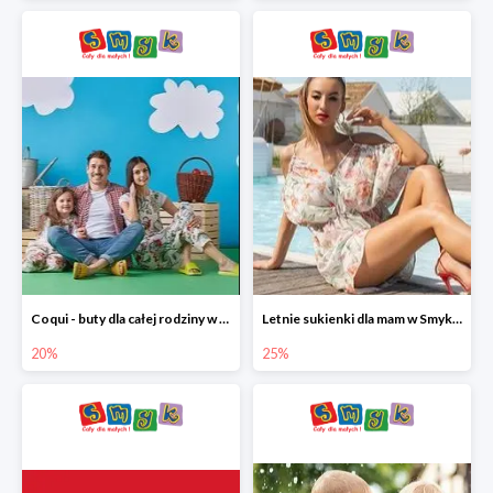
Coqui - buty dla całej rodziny w Smyku do -20%
Letnie sukienki dla mam w Smyku do -25%
20%
25%