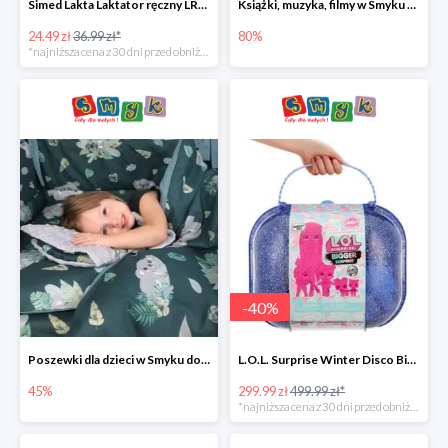
Simed Lakta Laktator ręczny LR-8 -34%
Książki, muzyka, filmy w Smyku do -80%
24.49 zł
36.99 zł*
80%
*najniższa cena z 30 dni przed obniżką
-
40
%
Poszewki dla dzieci w Smyku do -45%
L.O.L. Surprise Winter Disco Bigger Surprise Zestaw laleczek w walizce -40%
45%
299.99 zł
499.99 zł*
*najniższa cena z 30 dni przed obniżką