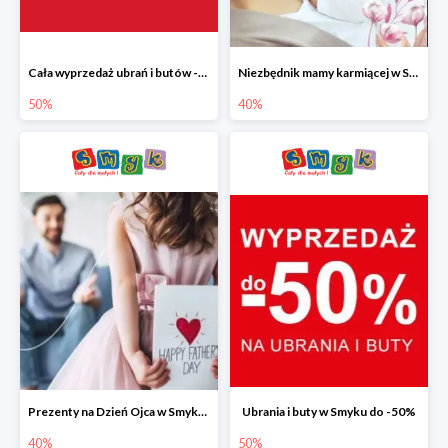
Cała wyprzedaż ubrań i butów -50%
Niezbędnik mamy karmiącej w Smyku do -40%
50%
40%
Prezenty na Dzień Ojca w Smyku do -40%
Ubrania i buty w Smyku do -50%
40%
50%