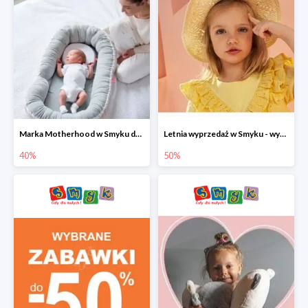
Marka Motherhood w Smyku do -40%
Letnia wyprzedaż w Smyku - wybrane ubrania i buty do -50%
40%
50%