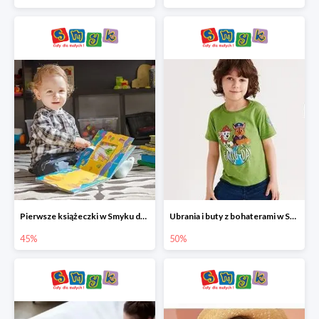
Pierwsze książeczki w Smyku do -45%
Ubrania i buty z bohaterami w Smyku do -50%
45%
50%