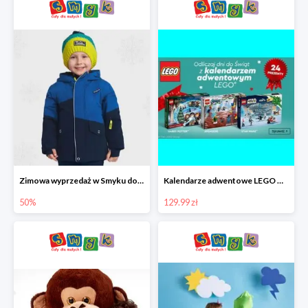
Zimowa wyprzedaż w Smyku do -50%
Kalendarze adwentowe LEGO w Smyku w super cenie
50%
129.99 zł