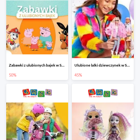
Zabawki z ulubionych bajek w Smyku do -50%
Ulubione lalki dziewczynek w Smyku do -45%
50%
45%