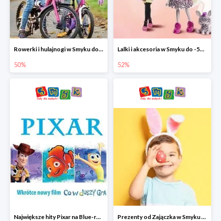
Rowerki i hulajnogi w Smyku do -50%
Lalki i akcesoria w Smyku do -52%
50%
52%
Największe hity Pixar na Blue-rey i DVD w Smyku - drugi film -50%
Prezenty od Zajączka w Smyku do -50%