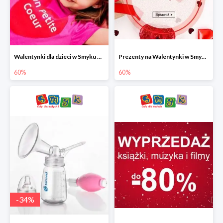
Walentynki dla dzieci w Smyku do -60%
Prezenty na Walentynki w Smyku do -60%
60%
60%
-
34
%