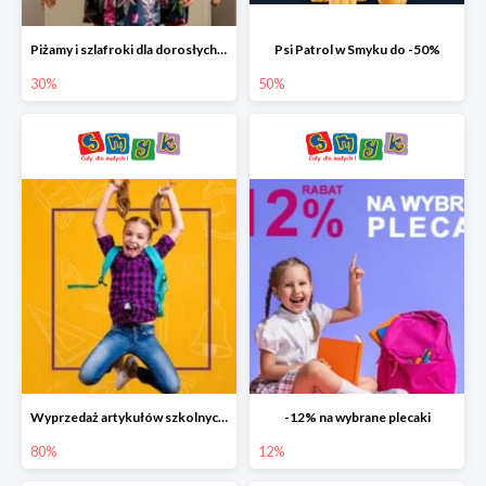
Piżamy i szlafroki dla dorosłych w Smyku do -30%
Psi Patrol w Smyku do -50%
30%
50%
Wyprzedaż artykułów szkolnych w Smyku do -80%
-12% na wybrane plecaki
80%
12%