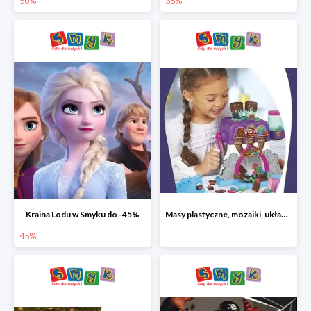
50%
35%
Kraina Lodu w Smyku do -45%
Masy plastyczne, mozaiki, układanki do -45%
45%