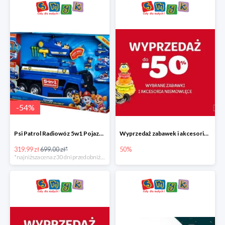
-
54
%
Psi Patrol Radiowóz 5w1 Pojazd ratunkowy z figurką Chase'a
Wyprzedaż zabawek i akcesoriów niemowlęcych w Smyku do -50%
319.99 zł
699.00 zł*
50%
*najniższa cena z 30 dni przed obniżką