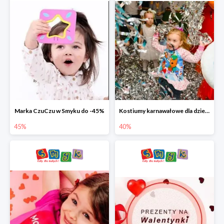
Marka CzuCzu w Smyku do -45%
Kostiumy karnawałowe dla dzieci w Smyku do -40%
45%
40%