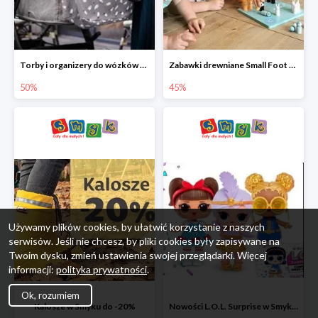
Torby i organizery do wózków w Smyku do -50%
Zabawki drewniane Small Foot do -45%
50%
45%
Używamy plików cookies, by ułatwić korzystanie z naszych
serwisów. Jeśli nie chcesz, by pliki cookies były zapisywane na
Twoim dysku, zmień ustawienia swojej przeglądarki. Więcej
informacji:
polityka prywatności
.
Ok, rozumiem
Kalosze w Smyku do -20%
Nowości L.O.L. Surprise w Smyku do -45%