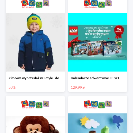
Zimowa wyprzedaż w Smyku do -50%
Kalendarze adwentowe LEGO w Smyku w super cenie
50%
129.99 zł