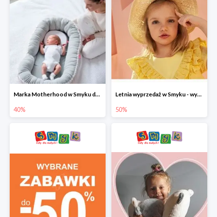
Marka Motherhood w Smyku do -40%
Letnia wyprzedaż w Smyku - wybrane ubrania i buty do -50%
40%
50%