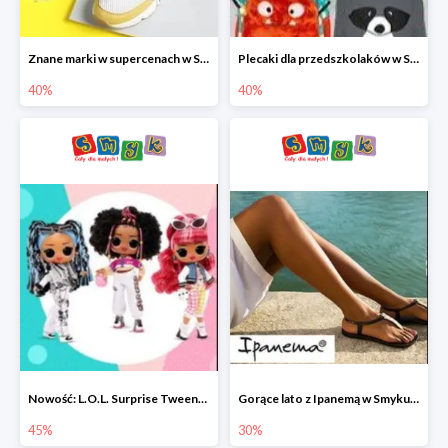
Znane marki w supercenach w Smyku - buty do -40%
Plecaki dla przedszkolaków w Smyku do -40%
40%
40%
Nowość: L.O.L. Surprise Tweens Doll w Smyku do -45%
Gorące lato z Ipanemą w Smyku do -30%
45%
30%