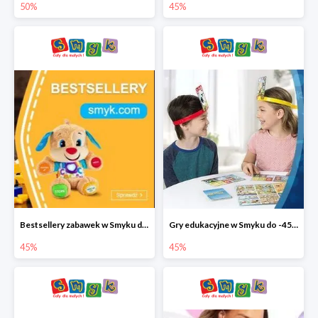
50%
45%
Bestsellery zabawek w Smyku do -45%
Gry edukacyjne w Smyku do -45%
45%
45%