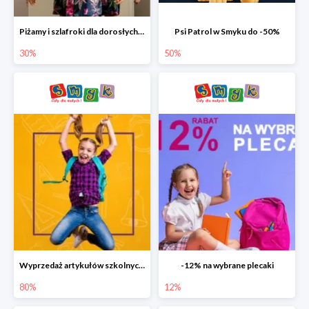
Piżamy i szlafroki dla dorosłych w Smyku do -30%
Psi Patrol w Smyku do -50%
30%
50%
Wyprzedaż artykułów szkolnych w Smyku do -80%
-12% na wybrane plecaki
80%
12%