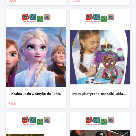
50%
35%
Kraina Lodu w Smyku do -45%
Masy plastyczne, mozaiki, układanki do -45%
45%