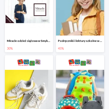
Miracle odzież ciążowa w Smyku co -30%
Podręczniki i lektury szkolne w Smyku do -45%
30%
45%