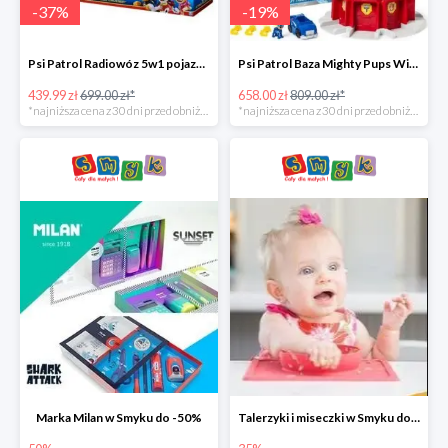
-
37
%
-
19
%
Psi Patrol Radiowóz 5w1 pojazd ratunkowy z figurką Chase'a -37%
Psi Patrol Baza Mighty Pups Wieża obserwacyjna+pojazd z figurką -19%
439.99 zł
699.00 zł*
658.00 zł
809.00 zł*
*najniższa cena z 30 dni przed obniżką
*najniższa cena z 30 dni przed obniżką
Marka Milan w Smyku do -50%
Talerzyki i miseczki w Smyku do -35%