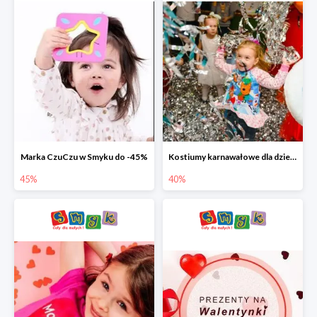
Marka CzuCzu w Smyku do -45%
Kostiumy karnawałowe dla dzieci w Smyku do -40%
45%
40%