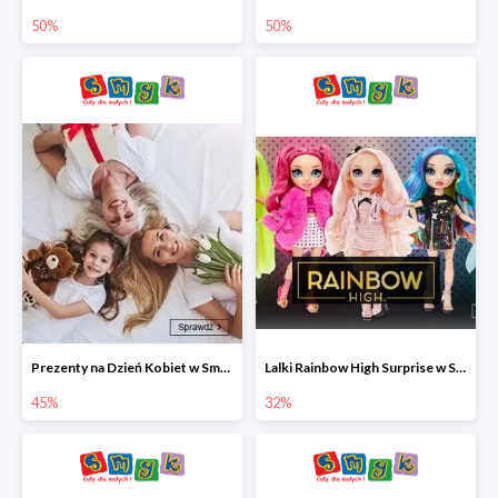
50%
50%
Prezenty na Dzień Kobiet w Smyku do -45%
Lalki Rainbow High Surprise w Smyku do -35%
45%
32%