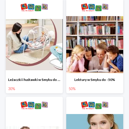
Leżaczki i huśtawki w Smyku do -30%
Lektury w Smyku do -50%
30%
50%