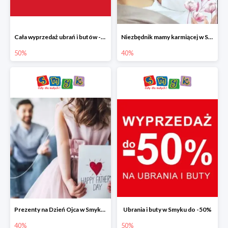
Cała wyprzedaż ubrań i butów -50%
Niezbędnik mamy karmiącej w Smyku do -40%
50%
40%
Prezenty na Dzień Ojca w Smyku do -40%
Ubrania i buty w Smyku do -50%
40%
50%