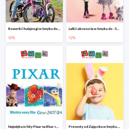
Rowerki i hulajnogi w Smyku do -50%
Lalki i akcesoria w Smyku do -52%
50%
52%
Największe hity Pixar na Blue-rey i DVD w Smyku - drugi film -50%
Prezenty od Zajączka w Smyku do -50%