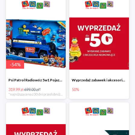
-
54
%
Psi Patrol Radiowóz 5w1 Pojazd ratunkowy z figurką Chase'a
Wyprzedaż zabawek i akcesoriów niemowlęcych w Smyku do -50%
319.99 zł
699.00 zł*
50%
*najniższa cena z 30 dni przed obniżką