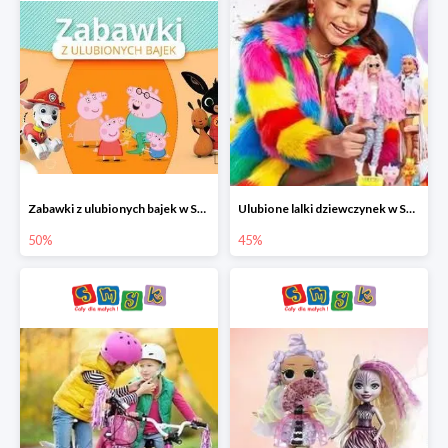
Zabawki z ulubionych bajek w Smyku do -50%
Ulubione lalki dziewczynek w Smyku do -45%
50%
45%