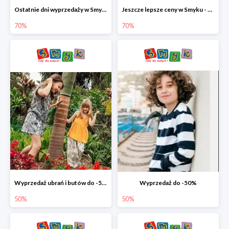
Ostatnie dni wyprzedaży w Smyku - ubrania i buty do -70%
Jeszcze lepsze ceny w Smyku - ubrania i buty do -70%
70%
70%
Wyprzedaż ubrań i butów do -50%
Wyprzedaż do -50%
50%
50%