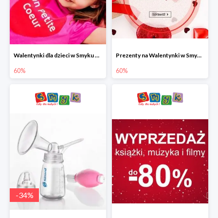
Walentynki dla dzieci w Smyku do -60%
Prezenty na Walentynki w Smyku do -60%
60%
60%
-
34
%