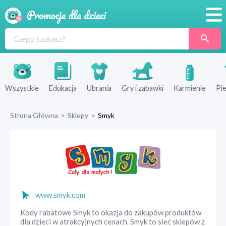
Promocje
Produkty
Sklepy
Wszystkie
Edukacja
Ubrania
Gry i zabawki
Karmienie
Pie
Blog
Strona Główna
>
Sklepy
>
Smyk
Wyprawka
www.smyk.com
Kody rabatowe Smyk to okazja do zakupów produktów
dla dzieci w atrakcyjnych cenach. Smyk to sieć sklepów z