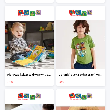
Pierwsze książeczki w Smyku do -45%
Ubrania i buty z bohaterami w Smyku do -50%
45%
50%