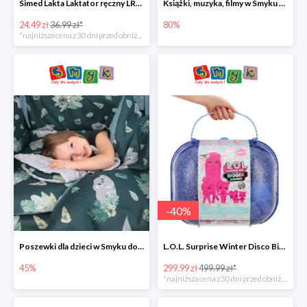
Simed Lakta Laktator ręczny LR-8 -34%
Książki, muzyka, filmy w Smyku do -80%
24.49 zł
36.99 zł*
80%
*najniższa cena z 30 dni przed obniżką
-
40
%
Poszewki dla dzieci w Smyku do -45%
L.O.L. Surprise Winter Disco Bigger Surprise Zestaw laleczek w walizce -40%
45%
299.99 zł
499.99 zł*
*najniższa cena z 30 dni przed obniżką