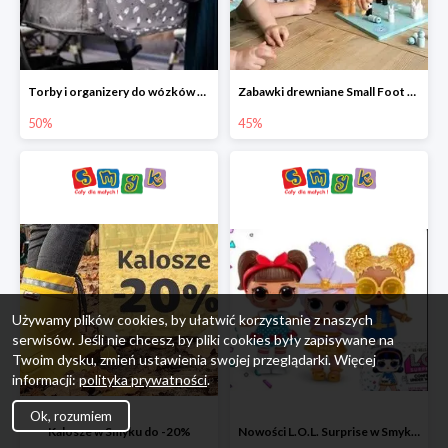
Torby i organizery do wózków w Smyku do -50%
Zabawki drewniane Small Foot do -45%
50%
45%
Używamy plików cookies, by ułatwić korzystanie z naszych
serwisów. Jeśli nie chcesz, by pliki cookies były zapisywane na
Twoim dysku, zmień ustawienia swojej przeglądarki. Więcej
informacji:
polityka prywatności
.
Ok, rozumiem
Kalosze w Smyku do -20%
Nowości L.O.L. Surprise w Smyku do -45%