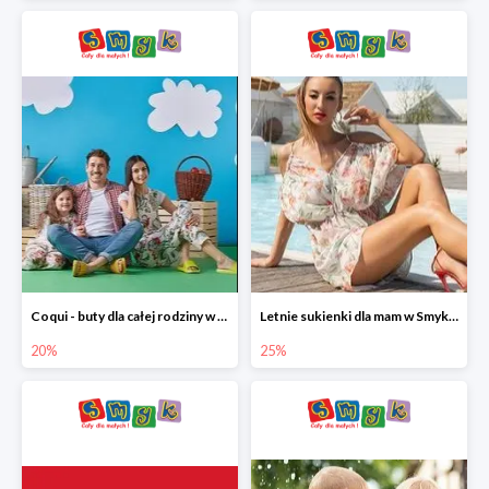
Coqui - buty dla całej rodziny w Smyku do -20%
Letnie sukienki dla mam w Smyku do -25%
20%
25%