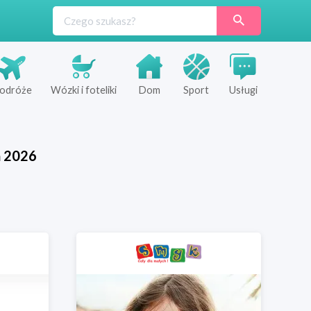
odróże
Wózki i foteliki
Dom
Sport
Usługi
ń
2026