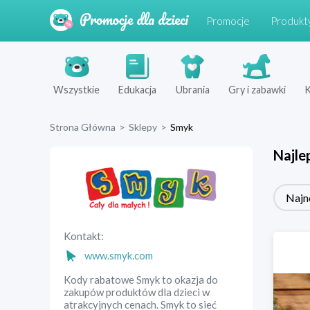
Promocje
Produkt
Wszystkie
Edukacja
Ubrania
Gry i zabawki
K
Strona Główna
>
Sklepy
>
Smyk
Najle
Najn
Kontakt:
www.smyk.com
Kody rabatowe Smyk to okazja do
zakupów produktów dla dzieci w
atrakcyjnych cenach. Smyk to sieć