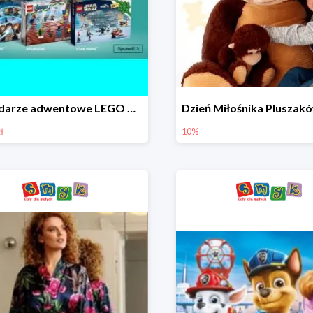
Kalendarze adwentowe LEGO w Smyku w super cenie
ł
10%