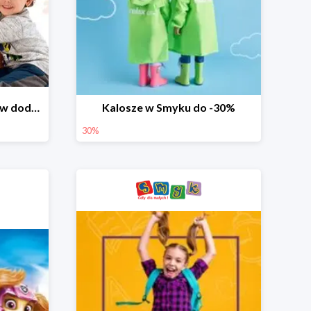
Dzień Miłośnika Pluszaków dodatkowy rabat -10%
Kalosze w Smyku do -30%
30%