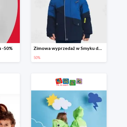
u -50%
Zimowa wyprzedaż w Smyku do -50%
50%