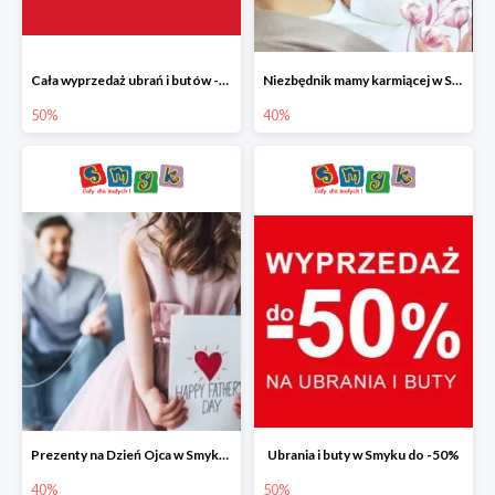
Cała wyprzedaż ubrań i butów -50%
Niezbędnik mamy karmiącej w Smyku do -40%
50%
40%
Prezenty na Dzień Ojca w Smyku do -40%
Ubrania i buty w Smyku do -50%
40%
50%