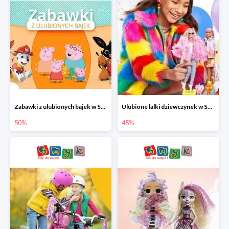
Zabawki z ulubionych bajek w Smyku do -50%
Ulubione lalki dziewczynek w Smyku do -45%
50%
45%