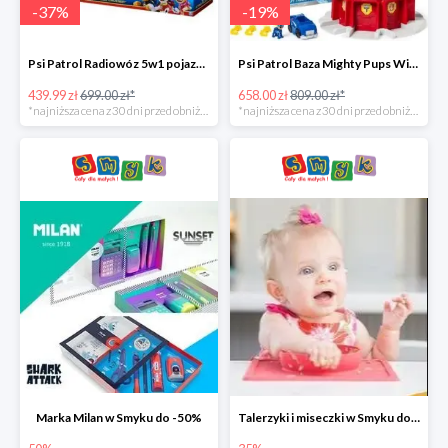
-
37
%
-
19
%
Psi Patrol Radiowóz 5w1 pojazd ratunkowy z figurką Chase'a -37%
Psi Patrol Baza Mighty Pups Wieża obserwacyjna+pojazd z figurką -19%
439.99 zł
699.00 zł*
658.00 zł
809.00 zł*
*najniższa cena z 30 dni przed obniżką
*najniższa cena z 30 dni przed obniżką
Marka Milan w Smyku do -50%
Talerzyki i miseczki w Smyku do -35%