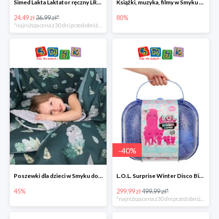
Simed Lakta Laktator ręczny LR-8 -34%
Książki, muzyka, filmy w Smyku do -80%
24.49 zł
36.99 zł*
80%
*najniższa cena z 30 dni przed obniżką
-
40
%
Poszewki dla dzieci w Smyku do -45%
L.O.L. Surprise Winter Disco Bigger Surprise Zestaw laleczek w walizce -40%
45%
299.99 zł
499.99 zł*
*najniższa cena z 30 dni przed obniżką