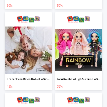
50%
50%
Prezenty na Dzień Kobiet w Smyku do -45%
Lalki Rainbow High Surprise w Smyku do -35%
45%
32%