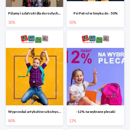
Piżamy i szlafroki dla dorosłych w Smyku do -30%
Psi Patrol w Smyku do -50%
30%
50%
Wyprzedaż artykułów szkolnych w Smyku do -80%
-12% na wybrane plecaki
80%
12%