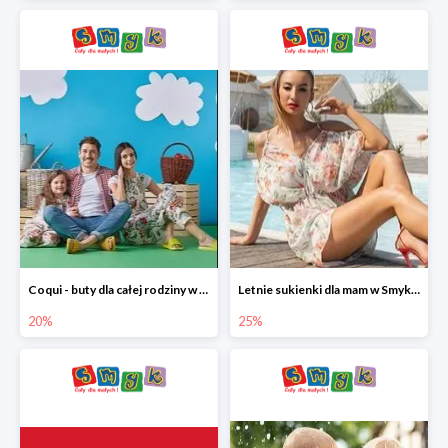
Coqui - buty dla całej rodziny w Smyku do -20%
Letnie sukienki dla mam w Smyku do -25%
20%
25%