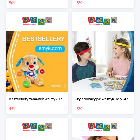
50%
45%
Bestsellery zabawek w Smyku do -45%
Gry edukacyjne w Smyku do -45%
45%
45%