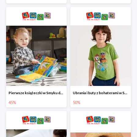
Pierwsze książeczki w Smyku do -45%
Ubrania i buty z bohaterami w Smyku do -50%
45%
50%