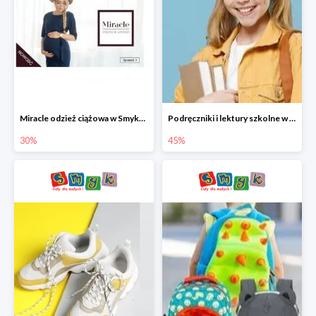
Miracle odzież ciążowa w Smyku co -30%
Podręczniki i lektury szkolne w Smyku do -45%
30%
45%