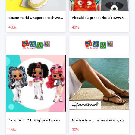
Znane marki w supercenach w Smyku - buty do -40%
Plecaki dla przedszkolaków w Smyku do -40%
40%
40%
Nowość: L.O.L. Surprise Tweens Doll w Smyku do -45%
Gorące lato z Ipanemą w Smyku do -30%
45%
30%