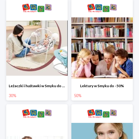
Leżaczki i huśtawki w Smyku do -30%
Lektury w Smyku do -50%
30%
50%