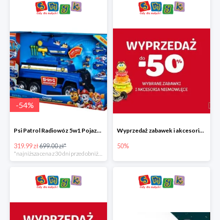
-
54
%
Psi Patrol Radiowóz 5w1 Pojazd ratunkowy z figurką Chase'a
Wyprzedaż zabawek i akcesoriów niemowlęcych w Smyku do -50%
319.99 zł
699.00 zł*
50%
*najniższa cena z 30 dni przed obniżką