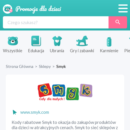
Promocje
Produkty
Sklepy
Wszystkie
Edukacja
Ubrania
Gry i zabawki
Karmienie
Pie
Blog
Strona Główna
>
Sklepy
>
Smyk
Wyprawka
www.smyk.com
Kody rabatowe Smyk to okazja do zakupów produktów
dla dzieci w atrakcyjnych cenach. Smyk to sieć sklepów z