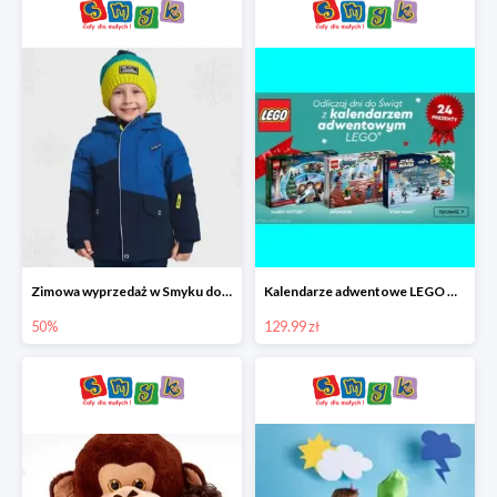
Zimowa wyprzedaż w Smyku do -50%
Kalendarze adwentowe LEGO w Smyku w super cenie
50%
129.99 zł