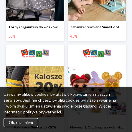
Torby i organizery do wózków w Smyku do -50%
Zabawki drewniane Small Foot do -45%
50%
45%
Używamy plików cookies, by ułatwić korzystanie z naszych
serwisów. Jeśli nie chcesz, by pliki cookies były zapisywane na
Twoim dysku, zmień ustawienia swojej przeglądarki. Więcej
informacji:
polityka prywatności
.
Ok, rozumiem
Kalosze w Smyku do -20%
Nowości L.O.L. Surprise w Smyku do -45%