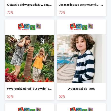
Ostatnie dni wyprzedaży w Smyku - ubrania i buty do -70%
Jeszcze lepsze ceny w Smyku - ubrania i buty do -70%
70%
70%
Wyprzedaż ubrań i butów do -50%
Wyprzedaż do -50%
50%
50%