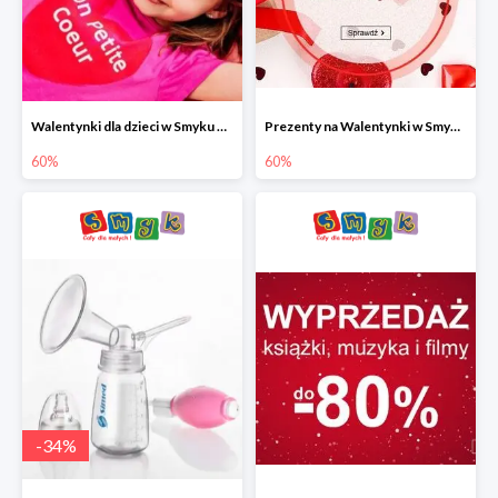
Walentynki dla dzieci w Smyku do -60%
Prezenty na Walentynki w Smyku do -60%
60%
60%
-
34
%