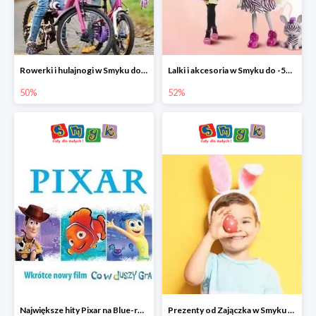
Rowerki i hulajnogi w Smyku do -50%
Lalki i akcesoria w Smyku do -52%
50%
52%
Największe hity Pixar na Blue-rey i DVD w Smyku - drugi film -50%
Prezenty od Zajączka w Smyku do -50%