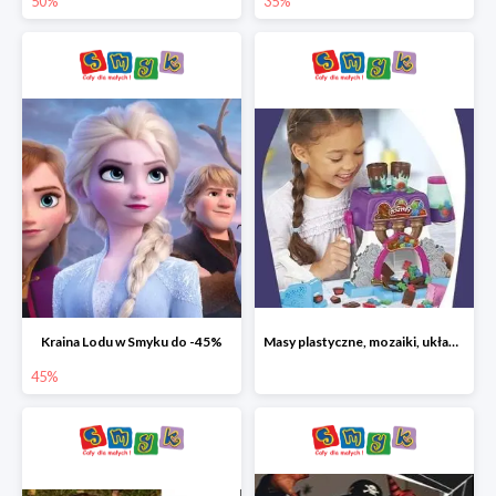
50%
35%
Kraina Lodu w Smyku do -45%
Masy plastyczne, mozaiki, układanki do -45%
45%