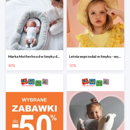
Marka Motherhood w Smyku do -40%
Letnia wyprzedaż w Smyku - wybrane ubrania i buty do -50%
40%
50%