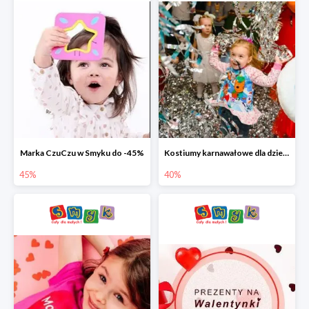
Marka CzuCzu w Smyku do -45%
Kostiumy karnawałowe dla dzieci w Smyku do -40%
45%
40%