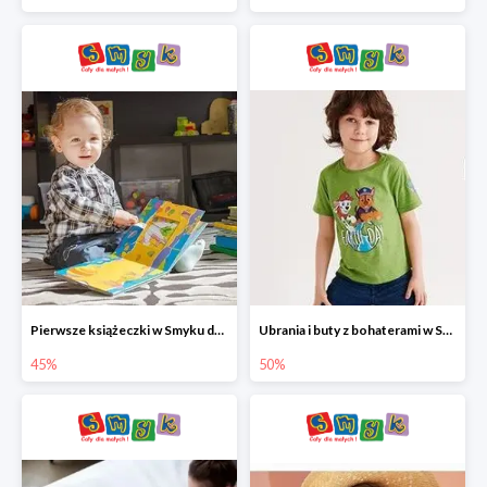
Pierwsze książeczki w Smyku do -45%
Ubrania i buty z bohaterami w Smyku do -50%
45%
50%