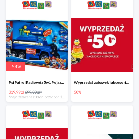
-
54
%
Psi Patrol Radiowóz 5w1 Pojazd ratunkowy z figurką Chase'a
Wyprzedaż zabawek i akcesoriów niemowlęcych w Smyku do -50%
319.99 zł
699.00 zł*
50%
*najniższa cena z 30 dni przed obniżką