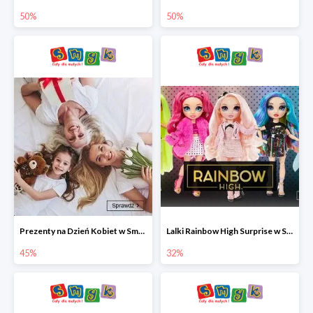
50%
50%
Prezenty na Dzień Kobiet w Smyku do -45%
Lalki Rainbow High Surprise w Smyku do -35%
45%
32%