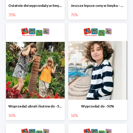
Ostatnie dni wyprzedaży w Smyku - ubrania i buty do -70%
Jeszcze lepsze ceny w Smyku - ubrania i buty do -70%
70%
70%
Wyprzedaż ubrań i butów do -50%
Wyprzedaż do -50%
50%
50%