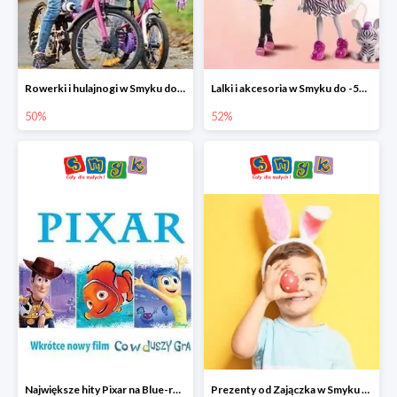
Rowerki i hulajnogi w Smyku do -50%
Lalki i akcesoria w Smyku do -52%
50%
52%
Największe hity Pixar na Blue-rey i DVD w Smyku - drugi film -50%
Prezenty od Zajączka w Smyku do -50%