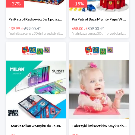
-
37
%
-
19
%
Psi Patrol Radiowóz 5w1 pojazd ratunkowy z figurką Chase'a -37%
Psi Patrol Baza Mighty Pups Wieża obserwacyjna+pojazd z figurką -19%
439.99 zł
699.00 zł*
658.00 zł
809.00 zł*
*najniższa cena z 30 dni przed obniżką
*najniższa cena z 30 dni przed obniżką
Marka Milan w Smyku do -50%
Talerzyki i miseczki w Smyku do -35%