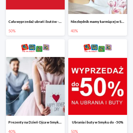
Cała wyprzedaż ubrań i butów -50%
Niezbędnik mamy karmiącej w Smyku do -40%
50%
40%
Prezenty na Dzień Ojca w Smyku do -40%
Ubrania i buty w Smyku do -50%
40%
50%