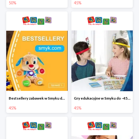
50%
45%
Bestsellery zabawek w Smyku do -45%
Gry edukacyjne w Smyku do -45%
45%
45%