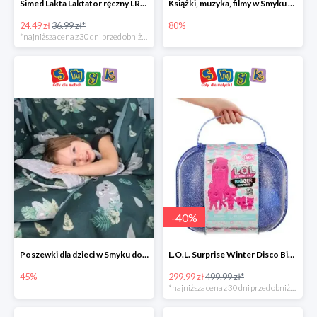
Simed Lakta Laktator ręczny LR-8 -34%
Książki, muzyka, filmy w Smyku do -80%
24.49 zł
36.99 zł*
80%
*najniższa cena z 30 dni przed obniżką
-
40
%
Poszewki dla dzieci w Smyku do -45%
L.O.L. Surprise Winter Disco Bigger Surprise Zestaw laleczek w walizce -40%
45%
299.99 zł
499.99 zł*
*najniższa cena z 30 dni przed obniżką