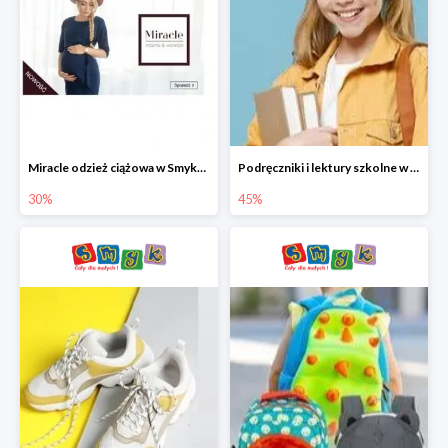
Miracle odzież ciążowa w Smyku co -30%
Podręczniki i lektury szkolne w Smyku do -45%
30%
45%