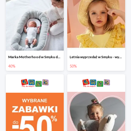
Marka Motherhood w Smyku do -40%
Letnia wyprzedaż w Smyku - wybrane ubrania i buty do -50%
40%
50%