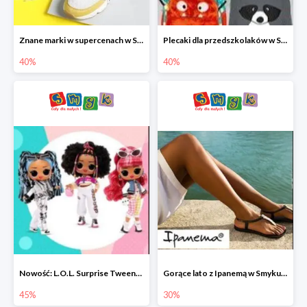
Znane marki w supercenach w Smyku - buty do -40%
Plecaki dla przedszkolaków w Smyku do -40%
40%
40%
Nowość: L.O.L. Surprise Tweens Doll w Smyku do -45%
Gorące lato z Ipanemą w Smyku do -30%
45%
30%