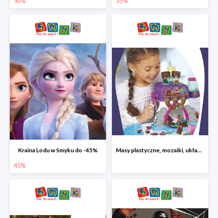
50%
35%
Kraina Lodu w Smyku do -45%
Masy plastyczne, mozaiki, układanki do -45%
45%