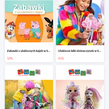
Zabawki z ulubionych bajek w Smyku do -50%
Ulubione lalki dziewczynek w Smyku do -45%
50%
45%