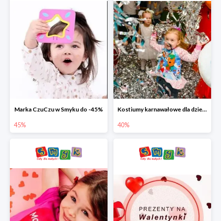
Marka CzuCzu w Smyku do -45%
Kostiumy karnawałowe dla dzieci w Smyku do -40%
45%
40%