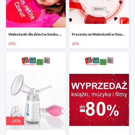
Walentynki dla dzieci w Smyku do -60%
Prezenty na Walentynki w Smyku do -60%
60%
60%
-
34
%