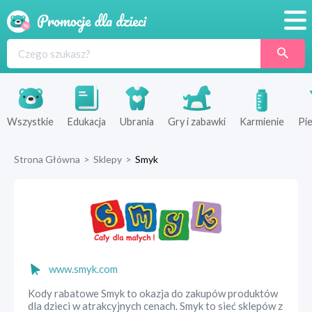
Promocje
Produkty
Sklepy
Wszystkie
Edukacja
Ubrania
Gry i zabawki
Karmienie
Pie
Blog
Strona Główna
>
Sklepy
>
Smyk
Wyprawka
www.smyk.com
Kody rabatowe Smyk to okazja do zakupów produktów
dla dzieci w atrakcyjnych cenach. Smyk to sieć sklepów z