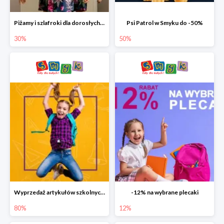
Piżamy i szlafroki dla dorosłych w Smyku do -30%
Psi Patrol w Smyku do -50%
30%
50%
Wyprzedaż artykułów szkolnych w Smyku do -80%
-12% na wybrane plecaki
80%
12%