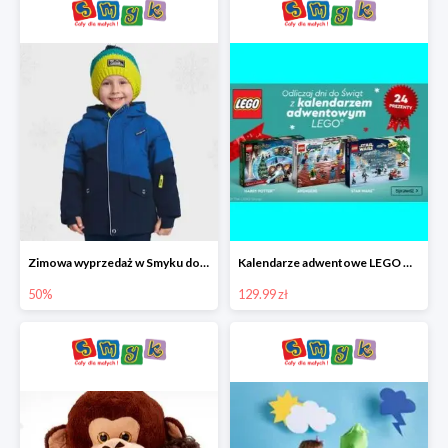
Zimowa wyprzedaż w Smyku do -50%
Kalendarze adwentowe LEGO w Smyku w super cenie
50%
129.99 zł