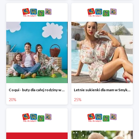
Coqui - buty dla całej rodziny w Smyku do -20%
Letnie sukienki dla mam w Smyku do -25%
20%
25%