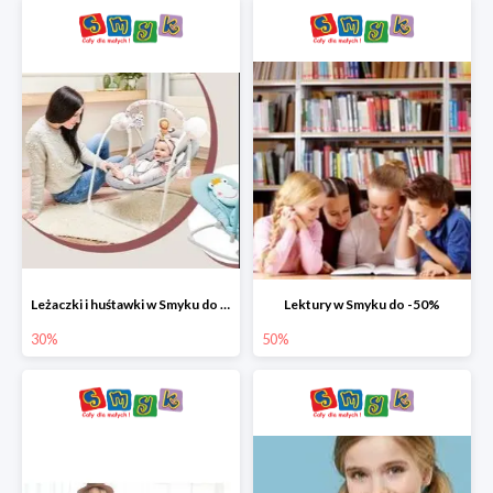
Leżaczki i huśtawki w Smyku do -30%
Lektury w Smyku do -50%
30%
50%