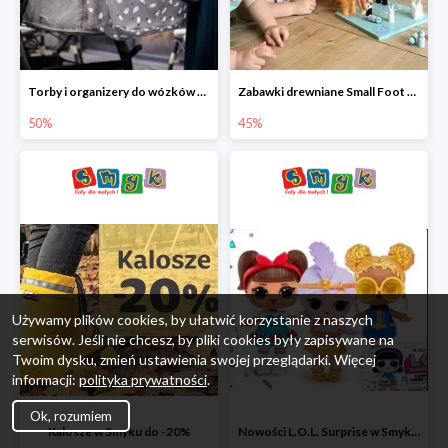
Torby i organizery do wózków w Smyku do -50%
Zabawki drewniane Small Foot do -45%
50%
45%
Używamy plików cookies, by ułatwić korzystanie z naszych
serwisów. Jeśli nie chcesz, by pliki cookies były zapisywane na
Twoim dysku, zmień ustawienia swojej przeglądarki. Więcej
informacji:
polityka prywatności
.
Ok, rozumiem
Kalosze w Smyku do -20%
Nowości L.O.L. Surprise w Smyku do -45%