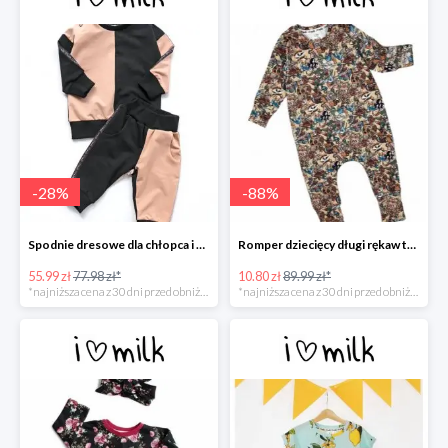
-
28
%
-
88
%
Spodnie dresowe dla chłopca i dziewczynki -30%
Romper dziecięcy długi rękaw tatoo print -88%
55.99 zł
77.98 zł*
10.80 zł
89.99 zł*
*najniższa cena z 30 dni przed obniżką
*najniższa cena z 30 dni przed obniżką