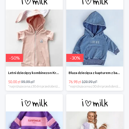
-
50
%
-
30
%
Letni dziecięcy kombinezon Królik Różowy -50%
Bluza dziecięca z kapturem z bawełny denim -30%
50.00 zł
99.99 zł*
76.98 zł
109.99 zł*
*najniższa cena z 30 dni przed obniżką
*najniższa cena z 30 dni przed obniżką