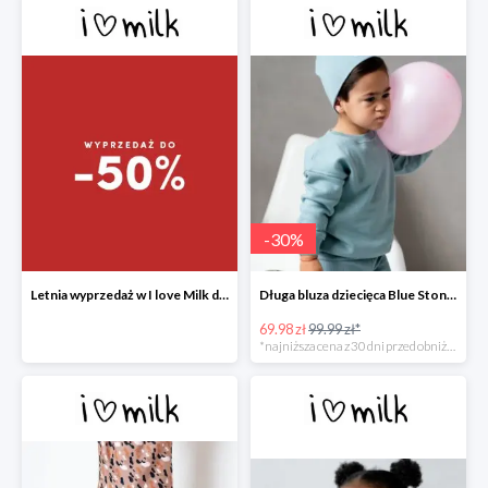
-
30
%
Letnia wyprzedaż w I love Milk do -50%
Długa bluza dziecięca Blue Stone ILM
69.98 zł
99.99 zł*
*najniższa cena z 30 dni przed obniżką