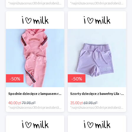
*najniższa cena z 30 dni przed obniżką
*najniższa cena z 30 dni przed obniżką
-
50
%
-
50
%
Spodnie dziecięce z lampasem red Koralowy róż -50%
Szorty dziecięce z bawełny Lila -50%
40.00 zł
79.98 zł*
35.00 zł
69.98 zł*
*najniższa cena z 30 dni przed obniżką
*najniższa cena z 30 dni przed obniżką