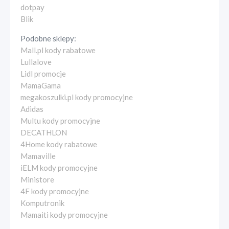
dotpay
Blik
Podobne sklepy:
Mall.pl kody rabatowe
Lullalove
Lidl promocje
MamaGama
megakoszulki.pl kody promocyjne
Adidas
Multu kody promocyjne
DECATHLON
4Home kody rabatowe
Mamaville
iELM kody promocyjne
Ministore
4F kody promocyjne
Komputronik
Mamaiti kody promocyjne