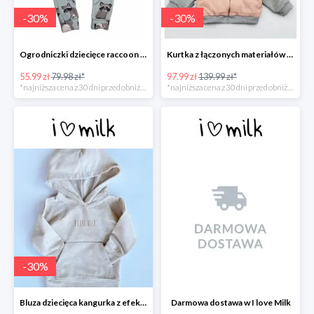
-
30
%
-
30
%
Ogrodniczki dziecięce raccoon print -30%
Kurtka z łączonych materiałów -30%
55.99 zł
79.98 zł*
97.99 zł
139.99 zł*
*najniższa cena z 30 dni przed obniżką
*najniższa cena z 30 dni przed obniżką
-
30
%
Bluza dziecięca kangurka z efektem sprania -30%
Darmowa dostawa w I love Milk