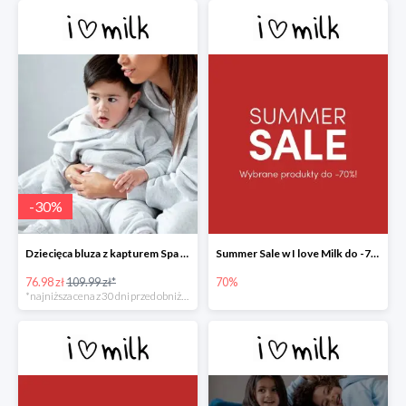
-
30
%
Dziecięca bluza z kapturem Spa Melange -30%
Summer Sale w I love Milk do -70%
76.98 zł
109.99 zł*
70%
*najniższa cena z 30 dni przed obniżką