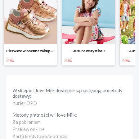
-30% na wszystko!!
-40% na drugą sztukę
Wiosenn
30%
40%
25%
W sklepie
I love Milk
dostępne są następujące metody
dostawy:
Kurier DPD
Metody płatności w
I love Milk
:
Za pobraniem
Przelew on-line
Karta kredytowa/płatnicza