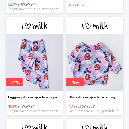
62.99 zł
89.99 zł*
za darmo
*najniższa cena z 30 dni przed obniżką
-
70
%
-
30
%
Legginsy dziewczęce Japan spring print -70%
Bluza dziewczęca Japan spring print -30%
18.00 zł
59.99 zł*
48.99 zł
69.98 zł*
*najniższa cena z 30 dni przed obniżką
*najniższa cena z 30 dni przed obniżką