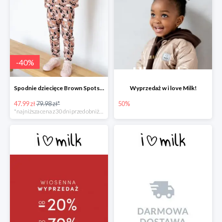
-
40
%
Spodnie dziecięce Brown Spots print
Wyprzedaż w i love Milk!
47.99 zł
79.98 zł*
50%
*najniższa cena z 30 dni przed obniżką