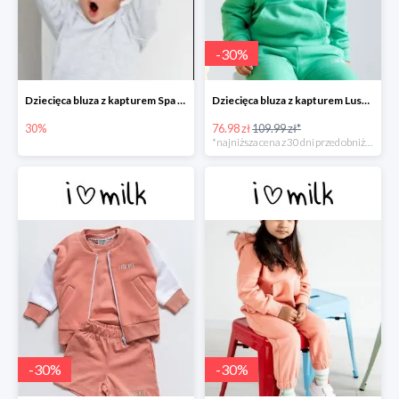
-
30
%
Dziecięca bluza z kapturem Spa Melange
Dziecięca bluza z kapturem Lush Green -30%
30%
76.98 zł
109.99 zł*
*najniższa cena z 30 dni przed obniżką
-
30
%
-
30
%