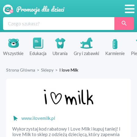
Promocje
Produkty
Sklepy
Wszystkie
Edukacja
Ubrania
Gry i zabawki
Karmienie
Pie
Blog
Strona Główna
>
Sklepy
>
I love Milk
Wyprawka
www.ilovemilk.pl
Wykorzystaj kod rabatowy I Love Milk i kupuj taniej! I
love Milk to sklep z odzieżą dziecięcą, który zapewnia