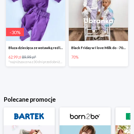
-
30
%
Bluza dziecięca ze wstawką red logo Fioletowa -30%
Black Friday w I love Milk do -70%
62.99 zł
89.99 zł*
70%
*najniższa cena z 30 dni przed obniżką
Polecane promocje