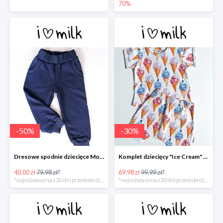
70%
-
50
%
-
30
%
Dresowe spodnie dziecięce Monaco Navy -50%
Komplet dziecięcy "Ice Cream" -30%
40.00 zł
79.98 zł*
69.98 zł
99.99 zł*
*najniższa cena z 30 dni przed obniżką
*najniższa cena z 30 dni przed obniżką