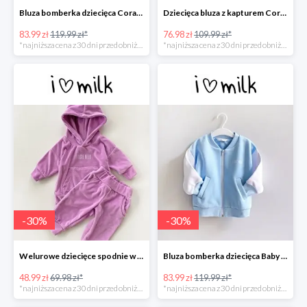
Bluza bomberka dziecięca Coral Blush -30%
Dziecięca bluza z kapturem Coral Blush -30%
83.99 zł
119.99 zł*
76.98 zł
109.99 zł*
*najniższa cena z 30 dni przed obniżką
*najniższa cena z 30 dni przed obniżką
-
30
%
-
30
%
Welurowe dziecięce spodnie w kolorze Lila -30%
Bluza bomberka dziecięca Baby Blue -30%
48.99 zł
69.98 zł*
83.99 zł
119.99 zł*
*najniższa cena z 30 dni przed obniżką
*najniższa cena z 30 dni przed obniżką