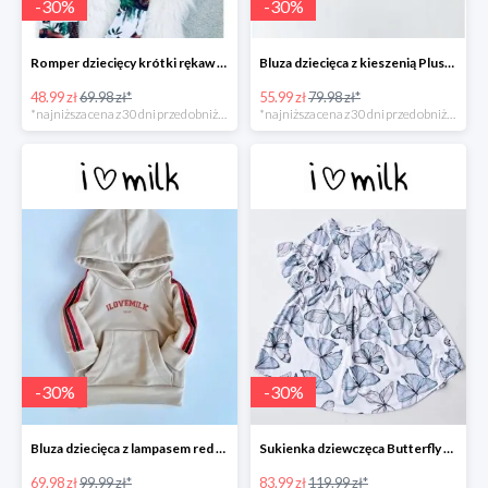
-
30
%
-
30
%
Romper dziecięcy krótki rękaw "leopard" -30%
Bluza dziecięca z kieszenią Plush Beżowa -30%
48.99 zł
69.98 zł*
55.99 zł
79.98 zł*
*najniższa cena z 30 dni przed obniżką
*najniższa cena z 30 dni przed obniżką
-
30
%
-
30
%
Bluza dziecięca z lampasem red Beżowa -30%
Sukienka dziewczęca Butterfly print Błękitna -30%
69.98 zł
99.99 zł*
83.99 zł
119.99 zł*