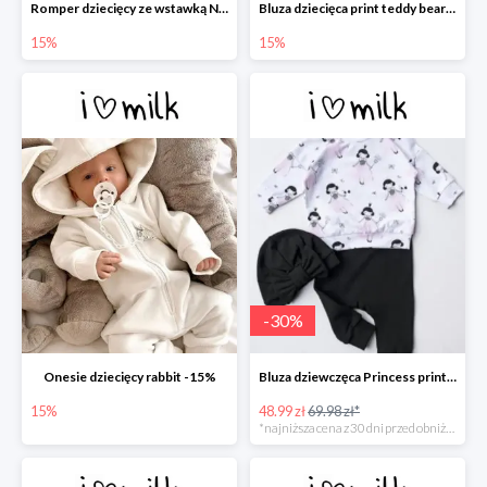
Romper dziecięcy ze wstawką Nude -15%
Bluza dziecięca print teddy bears -15%
15%
15%
-
30
%
Onesie dziecięcy rabbit -15%
Bluza dziewczęca Princess print -30%
15%
48.99 zł
69.98 zł*
*najniższa cena z 30 dni przed obniżką