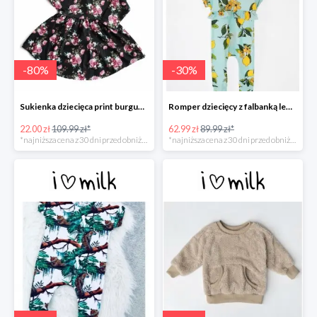
-
80
%
-
30
%
Sukienka dziecięca print burgundy flower -80%
Romper dziecięcy z falbanką lemonade print -30%
22.00 zł
109.99 zł*
62.99 zł
89.99 zł*
*najniższa cena z 30 dni przed obniżką
*najniższa cena z 30 dni przed obniżką