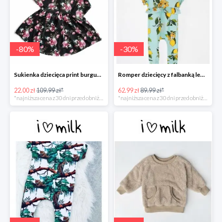
-
80
%
-
30
%
Sukienka dziecięca print burgundy flower -80%
Romper dziecięcy z falbanką lemonade print -30%
22.00 zł
109.99 zł*
62.99 zł
89.99 zł*
*najniższa cena z 30 dni przed obniżką
*najniższa cena z 30 dni przed obniżką