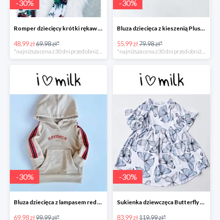
-
30
%
-
30
%
Romper dziecięcy krótki rękaw "leopard" -30%
Bluza dziecięca z kieszenią Plush Beżowa -30%
48.99 zł
69.98 zł*
55.99 zł
79.98 zł*
*najniższa cena z 30 dni przed obniżką
*najniższa cena z 30 dni przed obniżką
-
30
%
-
30
%
Bluza dziecięca z lampasem red Beżowa -30%
Sukienka dziewczęca Butterfly print Błękitna -30%
69.98 zł
99.99 zł*
83.99 zł
119.99 zł*