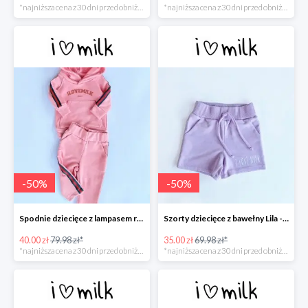
*najniższa cena z 30 dni przed obniżką
*najniższa cena z 30 dni przed obniżką
-
50
%
-
50
%
Spodnie dziecięce z lampasem red Koralowy róż -50%
Szorty dziecięce z bawełny Lila -50%
40.00 zł
79.98 zł*
35.00 zł
69.98 zł*
*najniższa cena z 30 dni przed obniżką
*najniższa cena z 30 dni przed obniżką