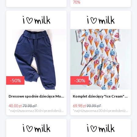
70%
-
50
%
-
30
%
Dresowe spodnie dziecięce Monaco Navy -50%
Komplet dziecięcy "Ice Cream" -30%
40.00 zł
79.98 zł*
69.98 zł
99.99 zł*
*najniższa cena z 30 dni przed obniżką
*najniższa cena z 30 dni przed obniżką