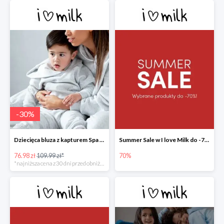
-
30
%
Dziecięca bluza z kapturem Spa Melange -30%
Summer Sale w I love Milk do -70%
76.98 zł
109.99 zł*
70%
*najniższa cena z 30 dni przed obniżką