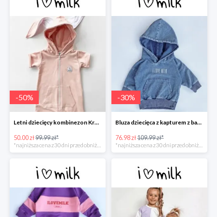
-
50
%
-
30
%
Letni dziecięcy kombinezon Królik Różowy -50%
Bluza dziecięca z kapturem z bawełny denim -30%
50.00 zł
99.99 zł*
76.98 zł
109.99 zł*
*najniższa cena z 30 dni przed obniżką
*najniższa cena z 30 dni przed obniżką