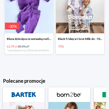
-
30
%
Bluza dziecięca ze wstawką red logo Fioletowa -30%
Black Friday w I love Milk do -70%
62.99 zł
89.99 zł*
70%
*najniższa cena z 30 dni przed obniżką
Polecane promocje