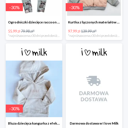
-
30
%
-
30
%
Ogrodniczki dziecięce raccoon print -30%
Kurtka z łączonych materiałów -30%
55.99 zł
79.98 zł*
97.99 zł
139.99 zł*
*najniższa cena z 30 dni przed obniżką
*najniższa cena z 30 dni przed obniżką
-
30
%
Bluza dziecięca kangurka z efektem sprania -30%
Darmowa dostawa w I love Milk