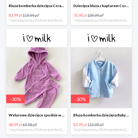
Bluza bomberka dziecięca Coral Blush -30%
Dziecięca bluza z kapturem Coral Blush -30%
83.99 zł
119.99 zł*
76.98 zł
109.99 zł*
*najniższa cena z 30 dni przed obniżką
*najniższa cena z 30 dni przed obniżką
-
30
%
-
30
%
Welurowe dziecięce spodnie w kolorze Lila -30%
Bluza bomberka dziecięca Baby Blue -30%
48.99 zł
69.98 zł*
83.99 zł
119.99 zł*
*najniższa cena z 30 dni przed obniżką
*najniższa cena z 30 dni przed obniżką