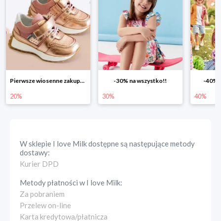
-30% na wszystko!!
-40% na drugą sztukę
Wiosenn
30%
40%
25%
W sklepie
I love Milk
dostępne są następujące metody
dostawy:
Kurier DPD
Metody płatności w
I love Milk
:
Za pobraniem
Przelew on-line
Karta kredytowa/płatnicza