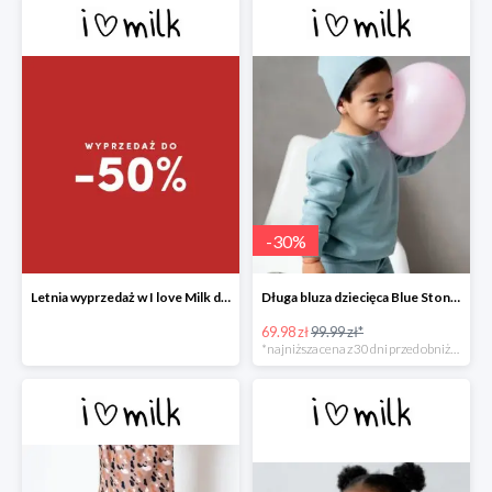
-
30
%
Letnia wyprzedaż w I love Milk do -50%
Długa bluza dziecięca Blue Stone ILM
69.98 zł
99.99 zł*
*najniższa cena z 30 dni przed obniżką