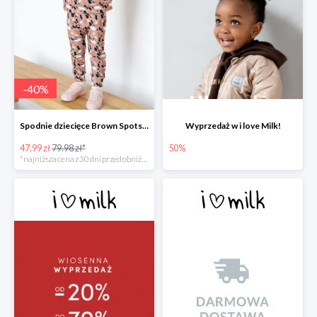
-
40
%
Spodnie dziecięce Brown Spots print
Wyprzedaż w i love Milk!
47.99 zł
79.98 zł*
50%
*najniższa cena z 30 dni przed obniżką