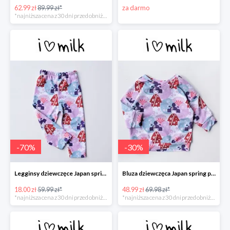
62.99 zł
89.99 zł*
za darmo
*najniższa cena z 30 dni przed obniżką
-
70
%
-
30
%
Legginsy dziewczęce Japan spring print -70%
Bluza dziewczęca Japan spring print -30%
18.00 zł
59.99 zł*
48.99 zł
69.98 zł*
*najniższa cena z 30 dni przed obniżką
*najniższa cena z 30 dni przed obniżką