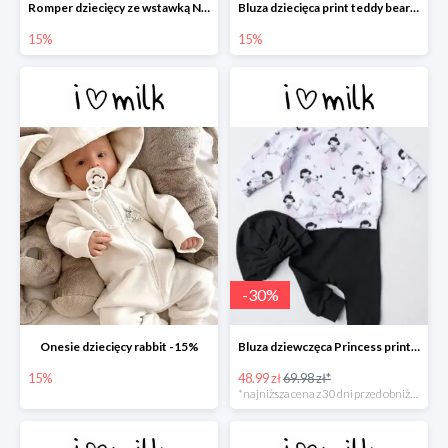
Romper dziecięcy ze wstawką Nude -15%
Bluza dziecięca print teddy bears -15%
15%
15%
-
30
%
Onesie dziecięcy rabbit -15%
Bluza dziewczęca Princess print -30%
15%
48.99 zł
69.98 zł*
*najniższa cena z 30 dni przed obniżką