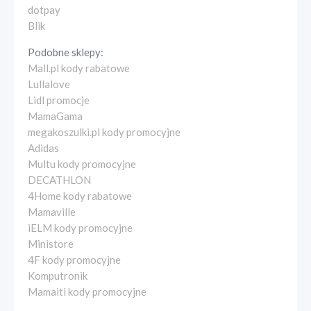
dotpay
Blik
Podobne sklepy:
Mall.pl kody rabatowe
Lullalove
Lidl promocje
MamaGama
megakoszulki.pl kody promocyjne
Adidas
Multu kody promocyjne
DECATHLON
4Home kody rabatowe
Mamaville
iELM kody promocyjne
Ministore
4F kody promocyjne
Komputronik
Mamaiti kody promocyjne