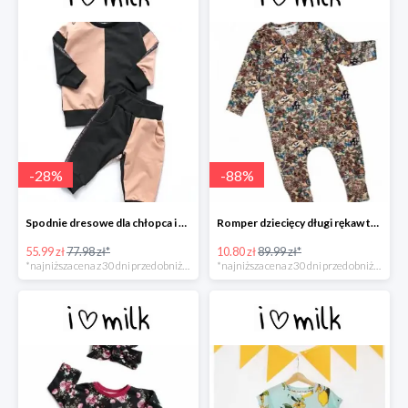
-
28
%
-
88
%
Spodnie dresowe dla chłopca i dziewczynki -30%
Romper dziecięcy długi rękaw tatoo print -88%
55.99 zł
77.98 zł*
10.80 zł
89.99 zł*
*najniższa cena z 30 dni przed obniżką
*najniższa cena z 30 dni przed obniżką