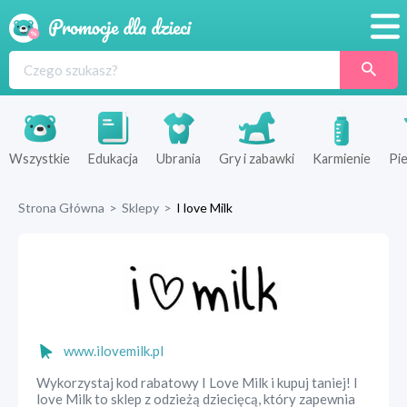
Promocje
Produkty
Sklepy
Wszystkie
Edukacja
Ubrania
Gry i zabawki
Karmienie
Pie
Blog
Strona Główna
>
Sklepy
>
I love Milk
Wyprawka
www.ilovemilk.pl
Wykorzystaj kod rabatowy I Love Milk i kupuj taniej! I
love Milk to sklep z odzieżą dziecięcą, który zapewnia