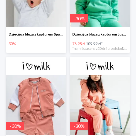
-
30
%
Dziecięca bluza z kapturem Spa Melange
Dziecięca bluza z kapturem Lush Green -30%
30%
76.98 zł
109.99 zł*
*najniższa cena z 30 dni przed obniżką
-
30
%
-
30
%