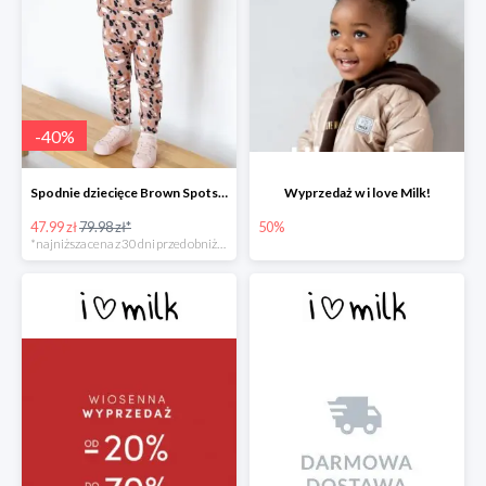
-
40
%
Spodnie dziecięce Brown Spots print
Wyprzedaż w i love Milk!
47.99 zł
79.98 zł*
50%
*najniższa cena z 30 dni przed obniżką