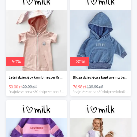
-
50
%
-
30
%
Letni dziecięcy kombinezon Królik Różowy -50%
Bluza dziecięca z kapturem z bawełny denim -30%
50.00 zł
99.99 zł*
76.98 zł
109.99 zł*
*najniższa cena z 30 dni przed obniżką
*najniższa cena z 30 dni przed obniżką