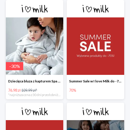
-
30
%
Dziecięca bluza z kapturem Spa Melange -30%
Summer Sale w I love Milk do -70%
76.98 zł
109.99 zł*
70%
*najniższa cena z 30 dni przed obniżką