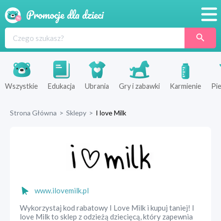
Promocje
Produkty
Sklepy
Wszystkie
Edukacja
Ubrania
Gry i zabawki
Karmienie
Pie
Blog
Strona Główna
>
Sklepy
>
I love Milk
Wyprawka
www.ilovemilk.pl
Wykorzystaj kod rabatowy I Love Milk i kupuj taniej! I
love Milk to sklep z odzieżą dziecięcą, który zapewnia