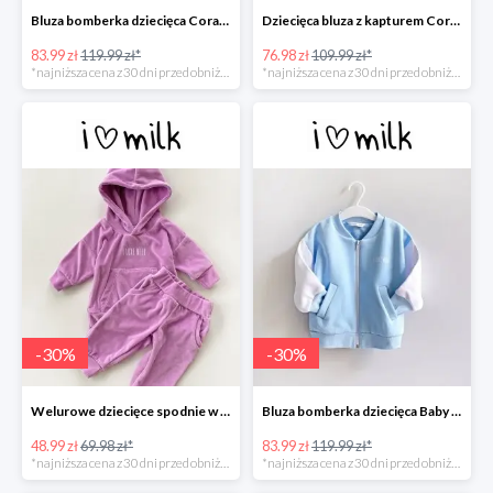
Bluza bomberka dziecięca Coral Blush -30%
Dziecięca bluza z kapturem Coral Blush -30%
83.99 zł
119.99 zł*
76.98 zł
109.99 zł*
*najniższa cena z 30 dni przed obniżką
*najniższa cena z 30 dni przed obniżką
-
30
%
-
30
%
Welurowe dziecięce spodnie w kolorze Lila -30%
Bluza bomberka dziecięca Baby Blue -30%
48.99 zł
69.98 zł*
83.99 zł
119.99 zł*
*najniższa cena z 30 dni przed obniżką
*najniższa cena z 30 dni przed obniżką