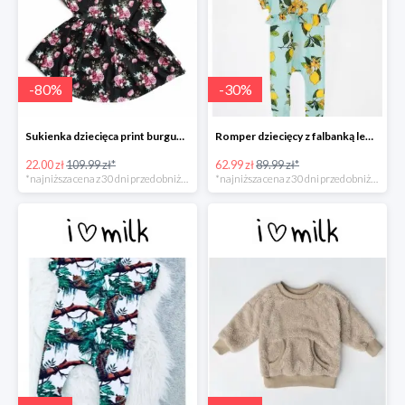
-
80
%
-
30
%
Sukienka dziecięca print burgundy flower -80%
Romper dziecięcy z falbanką lemonade print -30%
22.00 zł
109.99 zł*
62.99 zł
89.99 zł*
*najniższa cena z 30 dni przed obniżką
*najniższa cena z 30 dni przed obniżką