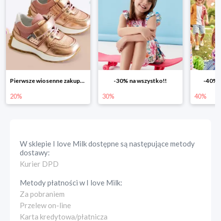
-30% na wszystko!!
-40% na drugą sztukę
Wiosenn
30%
40%
25%
W sklepie
I love Milk
dostępne są następujące metody
dostawy:
Kurier DPD
Metody płatności w
I love Milk
:
Za pobraniem
Przelew on-line
Karta kredytowa/płatnicza