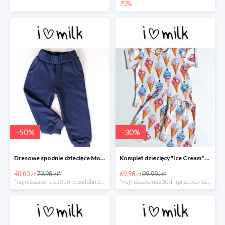
70%
-
50
%
-
30
%
Dresowe spodnie dziecięce Monaco Navy -50%
Komplet dziecięcy "Ice Cream" -30%
40.00 zł
79.98 zł*
69.98 zł
99.99 zł*
*najniższa cena z 30 dni przed obniżką
*najniższa cena z 30 dni przed obniżką