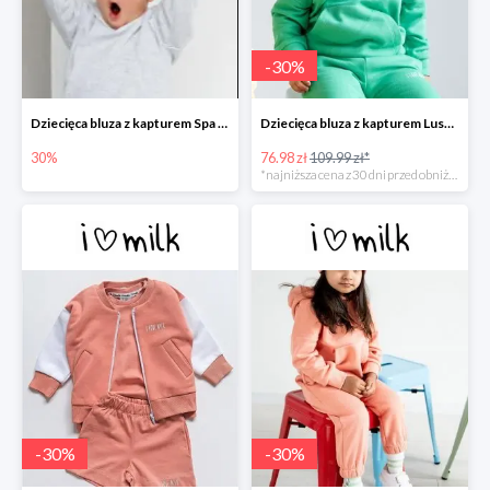
-
30
%
Dziecięca bluza z kapturem Spa Melange
Dziecięca bluza z kapturem Lush Green -30%
30%
76.98 zł
109.99 zł*
*najniższa cena z 30 dni przed obniżką
-
30
%
-
30
%