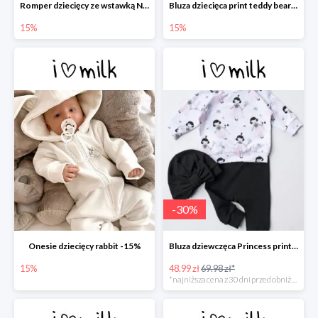
Romper dziecięcy ze wstawką Nude -15%
Bluza dziecięca print teddy bears -15%
15%
15%
-
30
%
Onesie dziecięcy rabbit -15%
Bluza dziewczęca Princess print -30%
15%
48.99 zł
69.98 zł*
*najniższa cena z 30 dni przed obniżką