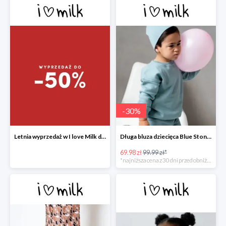
-
30
%
Letnia wyprzedaż w I love Milk do -50%
Długa bluza dziecięca Blue Stone ILM
69.98 zł
99.99 zł*
*najniższa cena z 30 dni przed obniżką