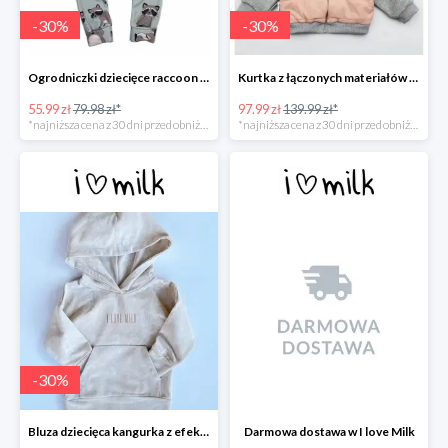
-
30
%
-
30
%
Ogrodniczki dziecięce raccoon print -30%
Kurtka z łączonych materiałów -30%
55.99 zł
79.98 zł*
97.99 zł
139.99 zł*
*najniższa cena z 30 dni przed obniżką
*najniższa cena z 30 dni przed obniżką
-
30
%
Bluza dziecięca kangurka z efektem sprania -30%
Darmowa dostawa w I love Milk