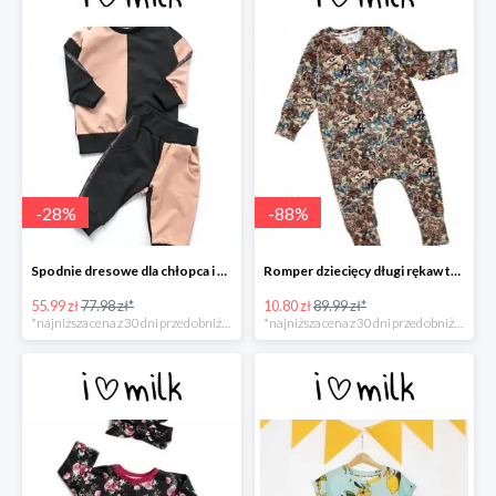
-
28
%
-
88
%
Spodnie dresowe dla chłopca i dziewczynki -30%
Romper dziecięcy długi rękaw tatoo print -88%
55.99 zł
77.98 zł*
10.80 zł
89.99 zł*
*najniższa cena z 30 dni przed obniżką
*najniższa cena z 30 dni przed obniżką