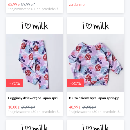
62.99 zł
89.99 zł*
za darmo
*najniższa cena z 30 dni przed obniżką
-
70
%
-
30
%
Legginsy dziewczęce Japan spring print -70%
Bluza dziewczęca Japan spring print -30%
18.00 zł
59.99 zł*
48.99 zł
69.98 zł*
*najniższa cena z 30 dni przed obniżką
*najniższa cena z 30 dni przed obniżką