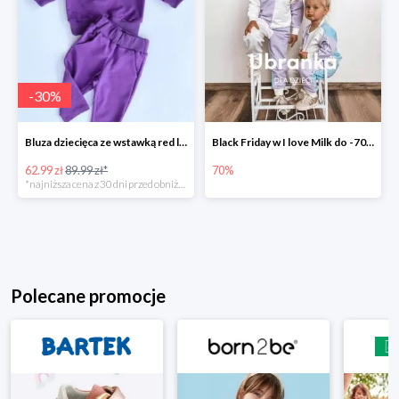
-
30
%
Bluza dziecięca ze wstawką red logo Fioletowa -30%
Black Friday w I love Milk do -70%
62.99 zł
89.99 zł*
70%
*najniższa cena z 30 dni przed obniżką
Polecane promocje