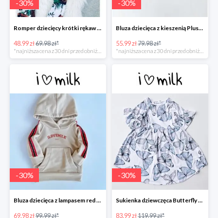
-
30
%
-
30
%
Romper dziecięcy krótki rękaw "leopard" -30%
Bluza dziecięca z kieszenią Plush Beżowa -30%
48.99 zł
69.98 zł*
55.99 zł
79.98 zł*
*najniższa cena z 30 dni przed obniżką
*najniższa cena z 30 dni przed obniżką
-
30
%
-
30
%
Bluza dziecięca z lampasem red Beżowa -30%
Sukienka dziewczęca Butterfly print Błękitna -30%
69.98 zł
99.99 zł*
83.99 zł
119.99 zł*