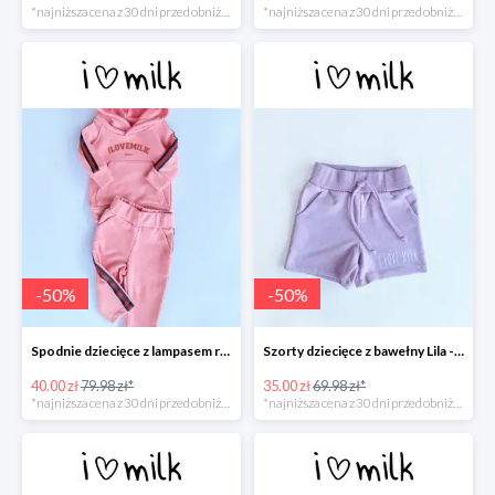
*najniższa cena z 30 dni przed obniżką
*najniższa cena z 30 dni przed obniżką
-
50
%
-
50
%
Spodnie dziecięce z lampasem red Koralowy róż -50%
Szorty dziecięce z bawełny Lila -50%
40.00 zł
79.98 zł*
35.00 zł
69.98 zł*
*najniższa cena z 30 dni przed obniżką
*najniższa cena z 30 dni przed obniżką