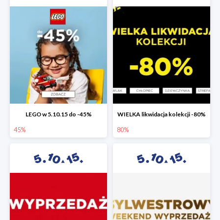
LEGO w 5.10.15 do -45%
WIELKA likwidacja kolekcji -80%
45%
80%