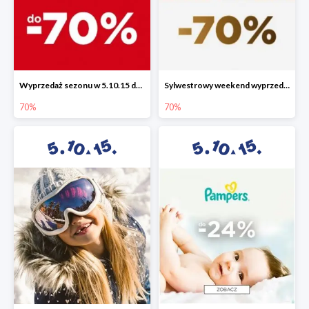
Wyprzedaż sezonu w 5.10.15 do -70%
Sylwestrowy weekend wyprzedaży do -70%
70%
70%