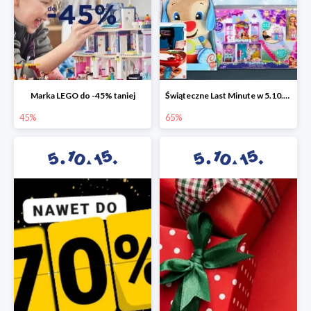
Marka LEGO do -45% taniej
Świąteczne Last Minute w 5.10.15 - zabawki do -65%
45%
65%