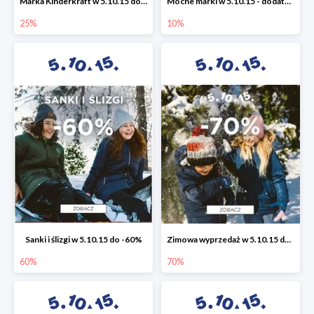
Marka Kinderkraft w 5.10.15 do -25%
Mocne marki w 5.10.15 - dodatkowe -10% rabatu
25%
10%
Sanki i ślizgi w 5.10.15 do -60%
Zimowa wyprzedaż w 5.10.15 do -70%
60%
70%