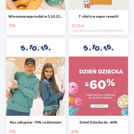
Wiosenna wyprzedaż w 5.10.15 -70%
T-shirty w super cenach!
70%
13.50 zł
*najniższa cena z 30 dni przed obniżką
Noc zakupów -70% codziennie!
Dzień Dziecka do -60%
70%
60%