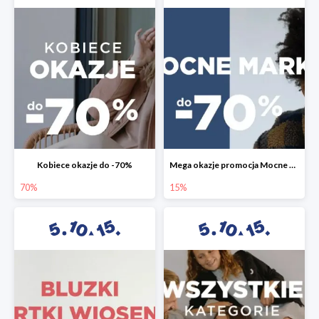
Kobiece okazje do -70%
Mega okazje promocja Mocne marki do -70%
70%
15%