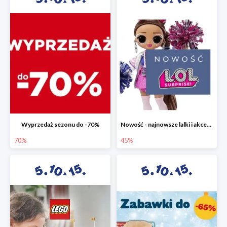
Wyprzedaż sezonu do -70%
Nowość - najnowsze lalki i akcesoria L.O.L. w 5.10.15 do -45%
70%
45%