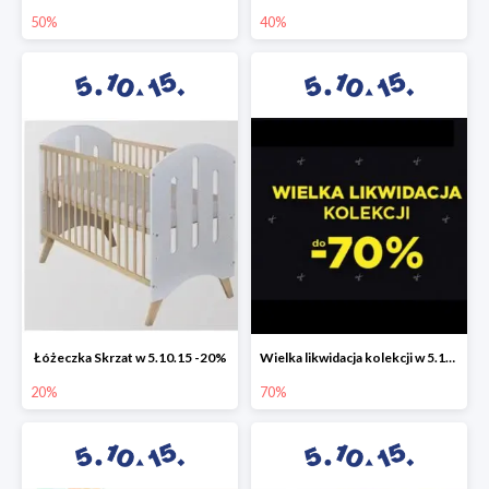
50%
40%
Łóżeczka Skrzat w 5.10.15 -20%
Wielka likwidacja kolekcji w 5.10.15 do -70%
20%
70%