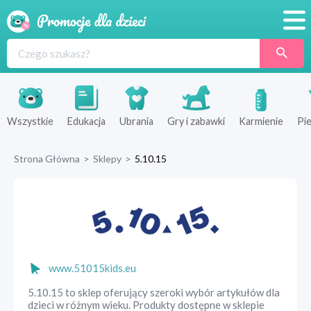
Promocje
Produkty
Sklepy
Wszystkie
Edukacja
Ubrania
Gry i zabawki
Karmienie
Pie
Blog
Strona Główna
>
Sklepy
>
5.10.15
Wyprawka
www.51015kids.eu
5.10.15 to sklep oferujący szeroki wybór artykułów dla
dzieci w różnym wieku. Produkty dostępne w sklepie