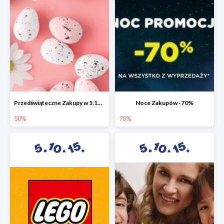
Przedświąteczne Zakupy w 5.10.15 do -50%
Noce Zakupów -70%
50%
70%