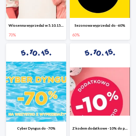
Wiosenna wyprzedaż w 5.10.15 do -70%
Sezonowa wyprzedaż do -60%
70%
60%
Cyber Dyngus do -70%
Z kodem dodatkowe -10% do promocji -50%!