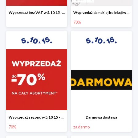
Wyprzedaż bez VAT w 5.10.15 - dodatkowe -23% rabatu
Wyprzedaż damskiej kolekcji w 5.10.15 - ubrania, obuwie i dodatki do -70%
70%
Wyprzedaż sezonu w 5.10.15 - cały asortyment -70%
Darmowa dostawa
70%
za darmo