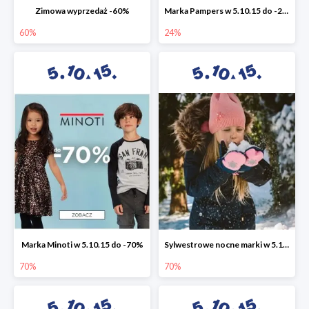
Zimowa wyprzedaż -60%
Marka Pampers w 5.10.15 do -24%
60%
24%
Marka Minoti w 5.10.15 do -70%
Sylwestrowe nocne marki w 5.10.15 do -70%
70%
70%