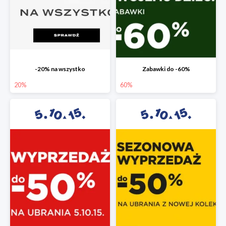
-20% na wszystko
Zabawki do -60%
20%
60%