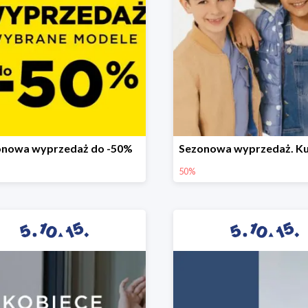
onowa wyprzedaż do -50%
50%