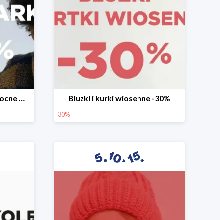
Mega okazje promocja Mocne marki do -70%
Bluzki i kurki wiosenne -30%
30%