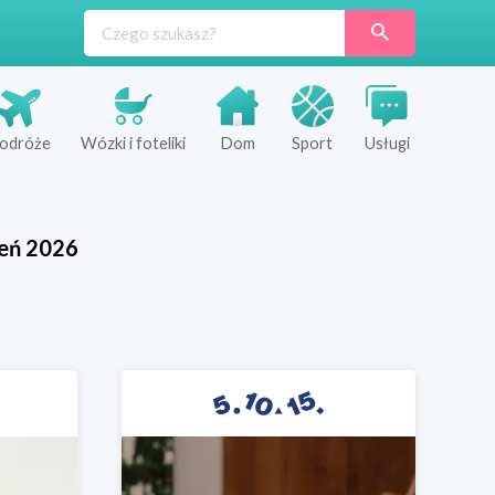
odróże
Wózki i foteliki
Dom
Sport
Usługi
ień
2026