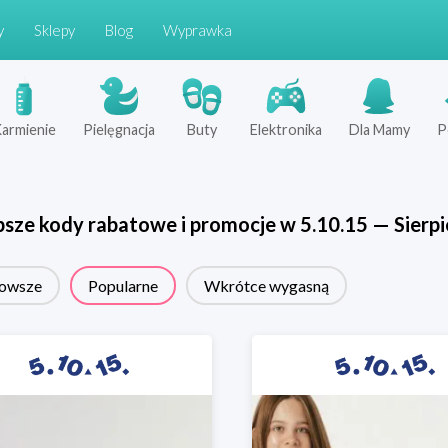
y
Sklepy
Blog
Wyprawka
armienie
Pielęgnacja
Buty
Elektronika
Dla Mamy
P
psze kody rabatowe i promocje w
5.10.15
—
Sierp
owsze
Popularne
Wkrótce wygasną