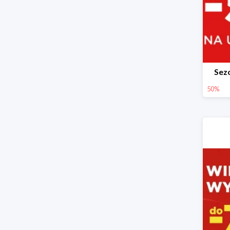
Sez
50%