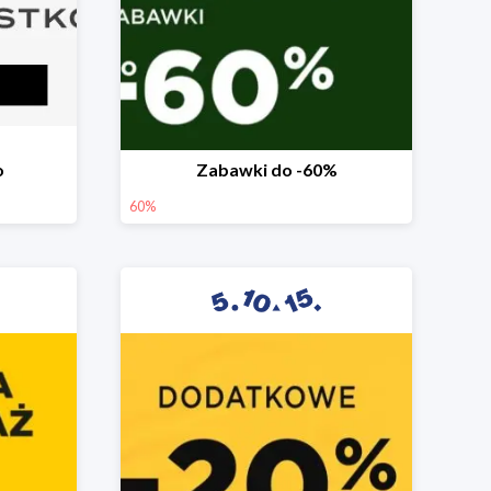
o
Zabawki do -60%
60%