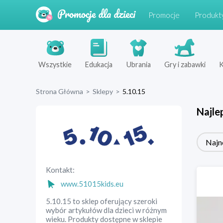
Promocje
Produkt
Wszystkie
Edukacja
Ubrania
Gry i zabawki
K
Strona Główna
>
Sklepy
>
5.10.15
Najle
Najn
Kontakt:
www.51015kids.eu
5.10.15 to sklep oferujący szeroki
wybór artykułów dla dzieci w różnym
wieku. Produkty dostępne w sklepie