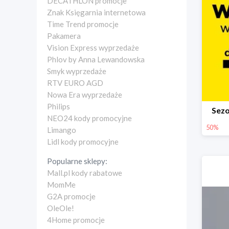
DECATHLON promocje
Znak Księgarnia internetowa
Time Trend promocje
Pakamera
Vision Express wyprzedaże
Phlov by Anna Lewandowska
Smyk wyprzedaże
RTV EURO AGD
Nowa Era wyprzedaże
Philips
Sez
NEO24 kody promocyjne
50%
Limango
Lidl kody promocyjne
Popularne sklepy:
Mall.pl kody rabatowe
MomMe
G2A promocje
OleOle!
4Home promocje