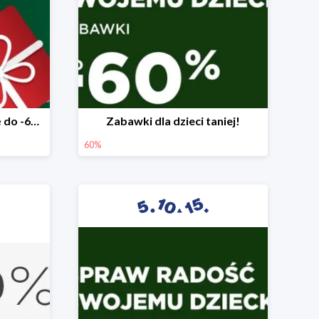
Mega rabaty pod choinkę do -60%
Zabawki dla dzieci taniej!
60%