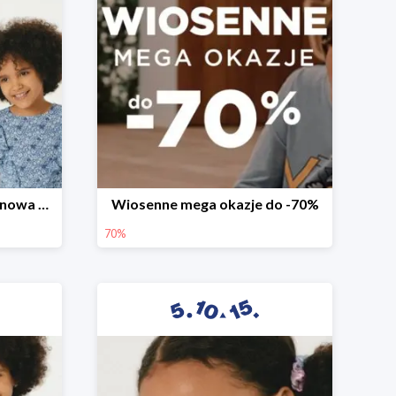
Witamy wiosnę! -30% na nowa kolekcję
Wiosenne mega okazje do -70%
70%