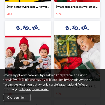
Świąteczna wyprzedaż w Nowej Erze - National Geographic Learning -70%
Świąteczne przeceny w 5.10.15 - wszystkie ubrania -60%
70%
60%
Używamy plików cookies, by ułatwić korzystanie z naszych
serwisów. Jeśli nie chcesz, by pliki cookies były zapisywane na
Twoim dysku, zmień ustawienia swojej przeglądarki. Więcej
Zabawki na Święta w 5.10.15 do -45%
Świąteczne rabaty w 5.10.15 -50%
informacji:
polityka prywatności
.
45%
50%
Ok, rozumiem