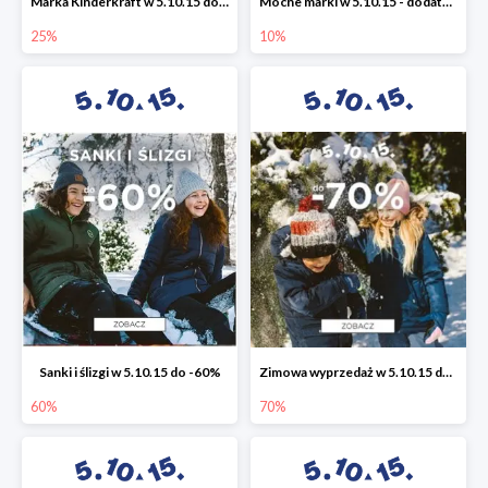
Marka Kinderkraft w 5.10.15 do -25%
Mocne marki w 5.10.15 - dodatkowe -10% rabatu
25%
10%
Sanki i ślizgi w 5.10.15 do -60%
Zimowa wyprzedaż w 5.10.15 do -70%
60%
70%