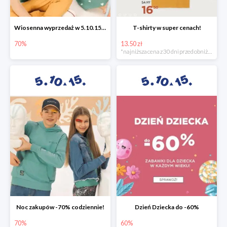
Wiosenna wyprzedaż w 5.10.15 -70%
T-shirty w super cenach!
70%
13.50 zł
*najniższa cena z 30 dni przed obniżką
Noc zakupów -70% codziennie!
Dzień Dziecka do -60%
70%
60%