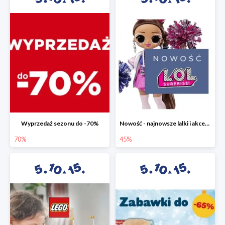
Wyprzedaż sezonu do -70%
Nowość - najnowsze lalki i akcesoria L.O.L. w 5.10.15 do -45%
70%
45%