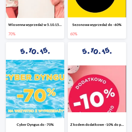
Wiosenna wyprzedaż w 5.10.15 do -70%
Sezonowa wyprzedaż do -60%
70%
60%
Cyber Dyngus do -70%
Z kodem dodatkowe -10% do promocji -50%!