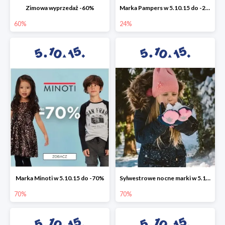
Zimowa wyprzedaż -60%
Marka Pampers w 5.10.15 do -24%
60%
24%
Marka Minoti w 5.10.15 do -70%
Sylwestrowe nocne marki w 5.10.15 do -70%
70%
70%