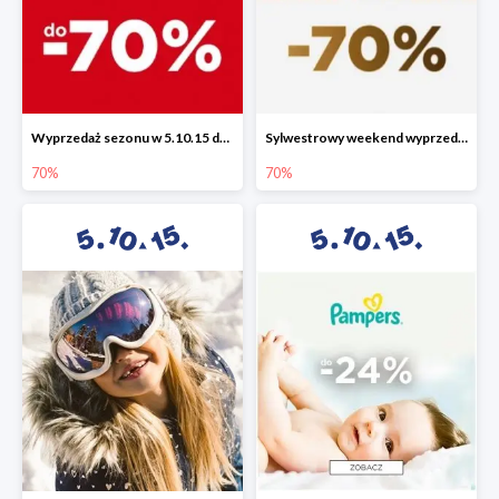
Wyprzedaż sezonu w 5.10.15 do -70%
Sylwestrowy weekend wyprzedaży do -70%
70%
70%