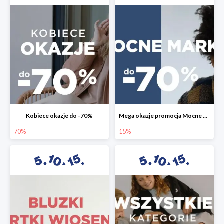
Kobiece okazje do -70%
Mega okazje promocja Mocne marki do -70%
70%
15%