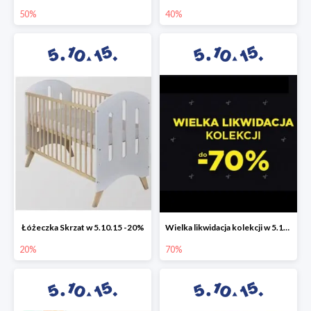
50%
40%
Łóżeczka Skrzat w 5.10.15 -20%
Wielka likwidacja kolekcji w 5.10.15 do -70%
20%
70%