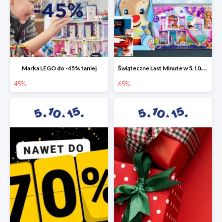
Marka LEGO do -45% taniej
Świąteczne Last Minute w 5.10.15 - zabawki do -65%
45%
65%