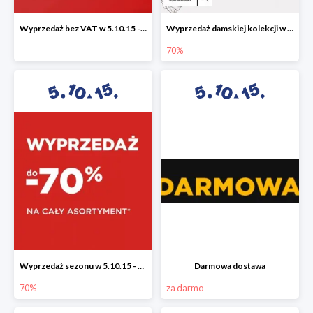
Wyprzedaż bez VAT w 5.10.15 - dodatkowe -23% rabatu
Wyprzedaż damskiej kolekcji w 5.10.15 - ubrania, obuwie i dodatki do -70%
70%
Wyprzedaż sezonu w 5.10.15 - cały asortyment -70%
Darmowa dostawa
70%
za darmo