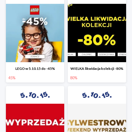
LEGO w 5.10.15 do -45%
WIELKA likwidacja kolekcji -80%
45%
80%