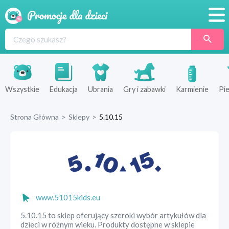
Promocje
Produkty
Sklepy
Wszystkie
Edukacja
Ubrania
Gry i zabawki
Karmienie
Pie
Blog
Strona Główna
>
Sklepy
>
5.10.15
Wyprawka
www.51015kids.eu
5.10.15 to sklep oferujący szeroki wybór artykułów dla
dzieci w różnym wieku. Produkty dostępne w sklepie