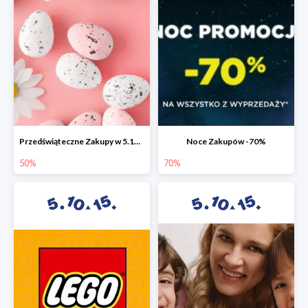
Przedświąteczne Zakupy w 5.10.15 do -50%
Noce Zakupów -70%
50%
70%