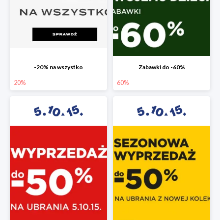
-20% na wszystko
Zabawki do -60%
20%
60%