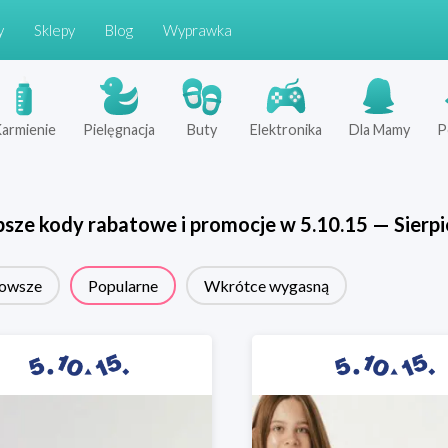
y
Sklepy
Blog
Wyprawka
armienie
Pielęgnacja
Buty
Elektronika
Dla Mamy
P
psze kody rabatowe i promocje w
5.10.15
—
Sierp
owsze
Popularne
Wkrótce wygasną