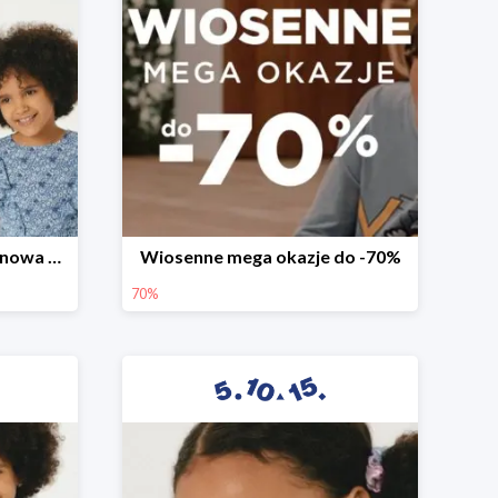
Witamy wiosnę! -30% na nowa kolekcję
Wiosenne mega okazje do -70%
70%