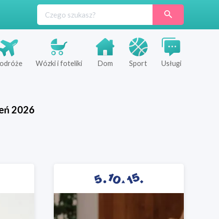
odróże
Wózki i foteliki
Dom
Sport
Usługi
ień
2026