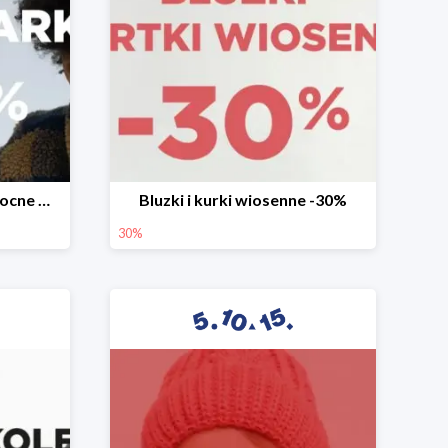
Mega okazje promocja Mocne marki do -70%
Bluzki i kurki wiosenne -30%
30%