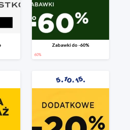
o
Zabawki do -60%
60%