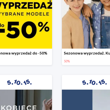
onowa wyprzedaż do -50%
50%