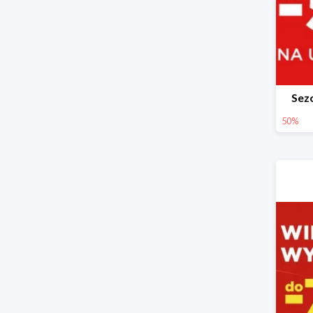
Sez
50%