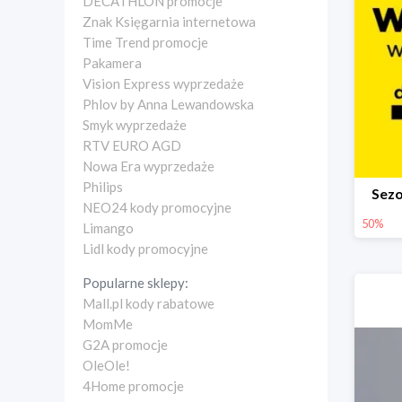
DECATHLON promocje
Znak Księgarnia internetowa
Time Trend promocje
Pakamera
Vision Express wyprzedaże
Phlov by Anna Lewandowska
Smyk wyprzedaże
RTV EURO AGD
Nowa Era wyprzedaże
Philips
Sez
NEO24 kody promocyjne
50%
Limango
Lidl kody promocyjne
Popularne sklepy:
Mall.pl kody rabatowe
MomMe
G2A promocje
OleOle!
4Home promocje