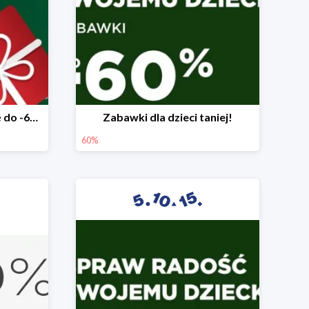
Mega rabaty pod choinkę do -60%
Zabawki dla dzieci taniej!
60%