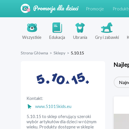
Promocje
Produkt
Wszystkie
Edukacja
Ubrania
Gry i zabawki
K
Strona Główna
>
Sklepy
>
5.10.15
Najle
Najn
Kontakt:
www.51015kids.eu
5.10.15 to sklep oferujący szeroki
wybór artykułów dla dzieci w różnym
wieku. Produkty dostępne w sklepie